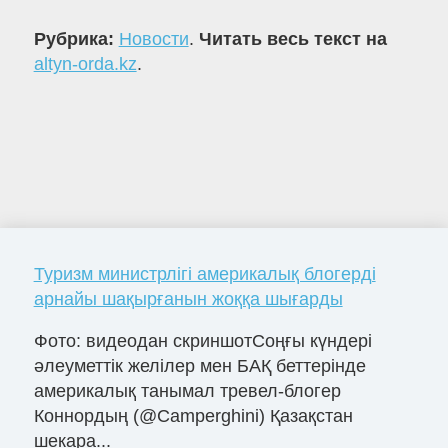
Рубрика:
Новости
.
Читать весь текст на
altyn-orda.kz
.
Туризм министрлігі америкалық блогерді
арнайы шақырғанын жоққа шығарды
Фото: видеодан скриншотСоңғы күндері
әлеуметтік желілер мен БАҚ беттерінде
америкалық танымал тревел-блогер
Коннордың (@Camperghini) Қазақстан
шекара...