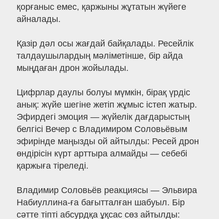
қорғаныс емес, қаржыны жұтатын жүйеге
айналады.
Қазір дәл осы жағдай байқалады. Ресейлік
талдаушылардың мәліметінше, бір айда
мыңдаған дрон жойылады.
Цифрлар даулы болуы мүмкін, бірақ үрдіс
анық: жүйе шегіне жетіп жұмыс істеп жатыр.
Эфирдегі эмоция — жүйелік дағдарыстың
белгісі Вечер с Владимиром Соловьёвым
эфирінде маңызды ой айтылды: Ресей дрон
өндірісін күрт арттыра алмайды — себебі
қаржыға тіреледі.
Владимир Соловьёв реакциясы — Эльвира
Набиуллина-ға бағытталған шабуыл. Бір
сәтте тіпті абсурдқа ұқсас сөз айтылды: