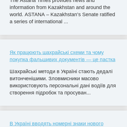
The Astana Times provides news and
information from Kazakhstan and around the
world. ASTANA – Kazakhstan’s Senate ratified
a series of international ...
Як працюють шахрайські схеми та чому
покупка фальшивих документів — це пастка
Шахрайські методи в Україні стають дедалі
витонченішими. Зловмисники масово
використовують персональні дані водіїв для
створення підробок та просуван...
В Україні вводять номерні знаки нового