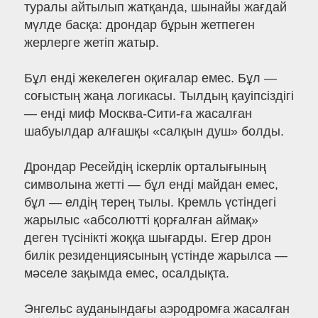
туралы айтылып жатқанда, шынайы жағдай
мүлде басқа: дрондар бұрын жетпеген
жерлерге жетіп жатыр.
Бұл енді жекелеген оқиғалар емес. Бұл —
соғыстың жаңа логикасы. Тылдың қауіпсіздігі
— енді миф Москва-Сити-ға жасалған
шабуылдар алғашқы «салқын душ» болды.
Дрондар Ресейдің іскерлік орталығының
символына жетті — бұл енді майдан емес,
бұл — елдің терең тылы. Кремль үстіндегі
жарылыс «абсолютті қорғалған аймақ»
деген түсінікті жоққа шығарды. Егер дрон
билік резиденциясының үстінде жарылса —
мәселе зақымда емес, осалдықта.
Энгельс ауданындағы аэродромға жасалған