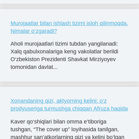
Murojaatlar bilan ishlash tizimi isloh qilinmoqda.
Nimalar o‘zgaradi?
Aholi murojaatlari tizimi tubdan yangilanadi:
Xalq qabulxonalariga keng vakolatlar berildi
O‘zbekiston Prezidenti Shavkat Mirziyoyev
tomonidan davlat...
Xonandaning qizi, aktyorning kelini: o‘z
prodyuseriga turmushga chiqqan Afruza haqida
Kaver qo‘shiqlari bilan omma e’tiboriga
tushgan, “The cover up” loyihasida tanilgan,
mashhur san’atkorlarning qizi va kelini bo‘lgan