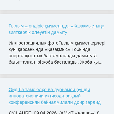
Ғылым – өндіріс қызметінде: «Қазақмыстың»
зияткерлік әлеуетін дамыту
Иллюстрациялық фотоҒылым қызметкерлері
күні қарсаңында «Қазақмыс» Тобында
өнертапқыштық бастамаларды дамытуға
бағытталған ірі жоба басталады. Жоба қы...
Оид ба тамоюлҳо ва дурнамои рушди
инноватсиониии иқтисоди рақамӣ
конференсияи байналмилалӣ доир гардид
ДУШАНБЕ, 09.04.2026. /АМИТ «Ховар»/. 8