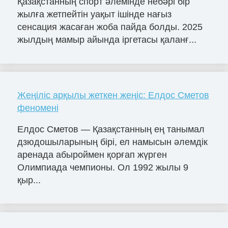
Қазақстанның спорт әлемінде небәрі бір
жылға жетпейтін уақыт ішінде нағыз
сенсация жасаған жоба пайда болды. 2025
жылдың мамыр айында іргетасы қаланғ...
Жеңіліс арқылы жеткен жеңіс: Елдос Сметов
феномені
Елдос Сметов — Қазақстанның ең танымал
дзюдошыларының бірі, ел намысын әлемдік
аренада абыроймен қорғап жүрген
Олимпиада чемпионы. Ол 1992 жылы 9
қыр...