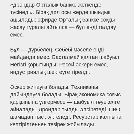
«дрондар Орталық банкке жеткенде
түсінеді». Бірақ дәл осы жерде шындық
ашылады: эфирде Орталық банкке соққы
жасау туралы айтылса — бұл енді талдау
емес.
Бұл — дүрбелең. Себебі мәселе енді
майданда емес. Басталмай қалған шабуыл
Негізгі қорытынды: Ресей әскери емес,
индустриялық шектеуге тірелді.
Әскер жинауға болады. Техниканы
дайындауға болады. Бірақ экономика соғыс
қарқынына үлгермесе — шабуыл тәуекелге
айналады. Дрондар тылды әлсіретеді. ПВО
шамадан тыс жүктеледі. Ресурстар қалпына
келтірілгеннен тезірек жойылады.