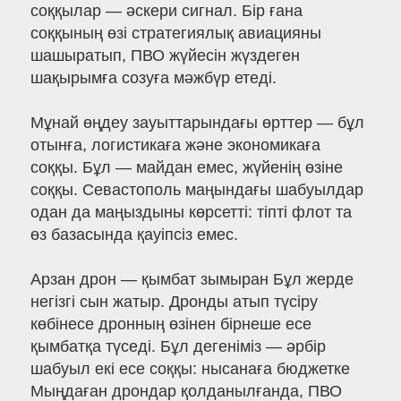
соққылар — әскери сигнал. Бір ғана
соққының өзі стратегиялық авиацияны
шашыратып, ПВО жүйесін жүздеген
шақырымға созуға мәжбүр етеді.
Мұнай өңдеу зауыттарындағы өрттер — бұл
отынға, логистикаға және экономикаға
соққы. Бұл — майдан емес, жүйенің өзіне
соққы. Севастополь маңындағы шабуылдар
одан да маңыздыны көрсетті: тіпті флот та
өз базасында қауіпсіз емес.
Арзан дрон — қымбат зымыран Бұл жерде
негізгі сын жатыр. Дронды атып түсіру
көбінесе дронның өзінен бірнеше есе
қымбатқа түседі. Бұл дегеніміз — әрбір
шабуыл екі есе соққы: нысанаға бюджетке
Мыңдаған дрондар қолданылғанда, ПВО