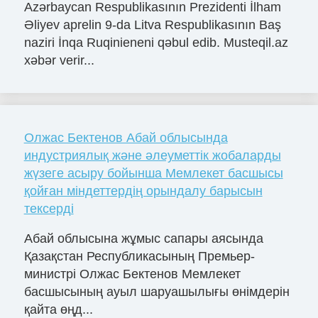
Azərbaycan Respublikasının Prezidenti İlham
Əliyev aprelin 9-da Litva Respublikasının Baş
naziri İnqa Ruqinieneni qəbul edib. Musteqil.az
xəbər verir...
Олжас Бектенов Абай облысында
индустриялық және әлеуметтік жобаларды
жүзеге асыру бойынша Мемлекет басшысы
қойған міндеттердің орындалу барысын
тексерді
Абай облысына жұмыс сапары аясында
Қазақстан Республикасының Премьер-
министрі Олжас Бектенов Мемлекет
басшысының ауыл шаруашылығы өнімдерін
қайта өңд...