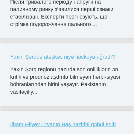
Після тривалого періоду напруги на
паливному ринку з’явилися перші ознаки
стабілізації. Експерти прогнозують, що
стрімке подорожчання пального ...
Yaxın Şərqdə atəşkəs niyə fiaskoya uğradı?
Yaxın Şərq regionu hazırda son onilliklərin ən
kritik və proqnozlaşdırıla bilməyən hərbi-siyasi
böhranlarından birini yaşayır. Pakistanın
vasitəçiliy...
İlham Əliyev Litvanın Baş nazirini qəbul edib