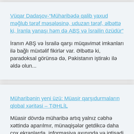
Vüqar Dadaşov-“Müharibədə qalib yaxud
məğlub tərəf məsələsinə, uduzan tərəf, əlbəttə
ki, İranla yanaşı həm də ABŞ və İsrailin özüdür”
İranın ABŞ və İsrailə qarşı müqavimət imkanları
ilə bağlı müxtəlif fikirlər var. Əlbəttə ki,
paradoksal görünsə də, Pakistanın iştirakı ilə
əldə olun...
Müharibənin yeni üzü: Müasir qarşıdurmaların
qlobal xəritəsi – TƏHLİL
Müasir dövrdə müharibə artıq yalnız cəbhə
xəttində aparılmır, münaqişələr getdikcə daha
çox ekranlarda, informasiya axınında və iqtisadi