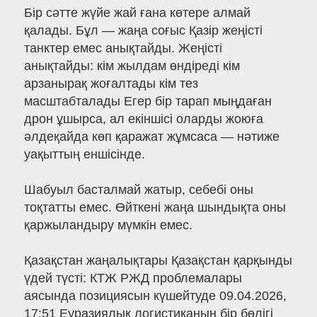
Бір сәтте жүйе жай ғана көтере алмай
қалады. Бұл — жаңа соғыс Қазір жеңісті
танктер емес анықтайды. Жеңісті
анықтайды: кім жылдам өндіреді кім
арзанырақ жоғалтады кім тез
масштабталады Егер бір тарап мыңдаған
дрон ұшырса, ал екіншісі оларды жоюға
әлдеқайда көп қаражат жұмсаса — нәтиже
уақыттың еншісінде.
Шабуыл басталмай жатыр, себебі оны
тоқтатты емес. Өйткені жаңа шындықта оны
қаржыландыру мүмкін емес.
Қазақстан жаңалықтары Қазақстан қарқынды
үдей түсті: КТЖ РЖД проблемалары
аясында позициясын күшейтуде 09.04.2026,
17:51 Еуразиялық логистиканың бір бөлігі