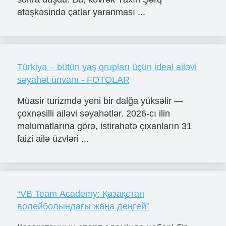
atəşkəsində çatlar yaranması ...
Türkiyə – bütün yaş qrupları üçün ideal ailəvi
səyahət ünvanı - FOTOLAR
Müasir turizmdə yeni bir dalğa yüksəlir —
çoxnəsilli ailəvi səyahətlər. 2026-cı ilin
məlumatlarına görə, istirahətə çıxanların 31
faizi ailə üzvləri ...
“VB Team Academy: Қазақстан
волейболындағы жаңа деңгей”