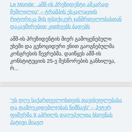
Le Monde: „აშშ-ის პრეზიდენტი აშკარად
შეშლილია“ – ტრამპის ესკალაციის
რიტორიკა მის ფსიქიკურ ჯანმრთელობასთან
დაკავშირებით კითხვებს ბადებს
აშშ-ის პრეზიდენტის მიერ გამოყენებული
უხეში და გენოციდური ენით გაოგნებულმა
კონგრესის წევრებმა, დაიწყეს აშშ-ის
კონსტიტუციის 25-ე შესწორების განხილვა,
რ...
“ეს დღე საქართველოსთვის თავისუფლებასა
და დამოუკიდებლობას ნიშნავს” – პეტერ
ფიშერმა 9 აპრილს დაღუპულთა ხსოვნას
პატივი მიაგო