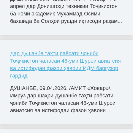
апрел дар Донишгоҳи техникии Тоҷикистон
ба номи академик Муҳаммад Осимӣ
бахшида ба Солҳои рушди иқтисоди рақам...
Дар Душанбе таҳти раёсати ҷониби
Тоҷикистон ҷаласаи 48-уми Шурои авиатсия
ва истифодаи фазои ҳавоии ИДМ баргузор
гардид
ДУШАНБЕ, 09.04.2026. /АМИТ «Ховар»/.
Имрӯз дар шаҳри Душанбе таҳти раёсати
ҷониби Тоҷикистон ҷаласаи 48-уми Шурои
авиатсия ва истифодаи фазои ҳавоии ...