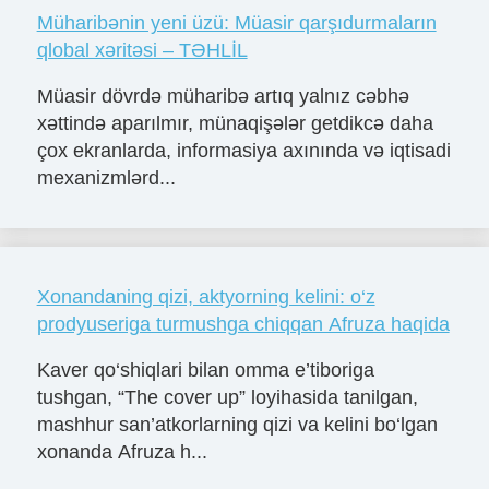
Müharibənin yeni üzü: Müasir qarşıdurmaların
qlobal xəritəsi – TƏHLİL
Müasir dövrdə müharibə artıq yalnız cəbhə
xəttində aparılmır, münaqişələr getdikcə daha
çox ekranlarda, informasiya axınında və iqtisadi
mexanizmlərd...
Xonandaning qizi, aktyorning kelini: o‘z
prodyuseriga turmushga chiqqan Afruza haqida
Kaver qo‘shiqlari bilan omma e’tiboriga
tushgan, “The cover up” loyihasida tanilgan,
mashhur san’atkorlarning qizi va kelini bo‘lgan
xonanda Afruza h...