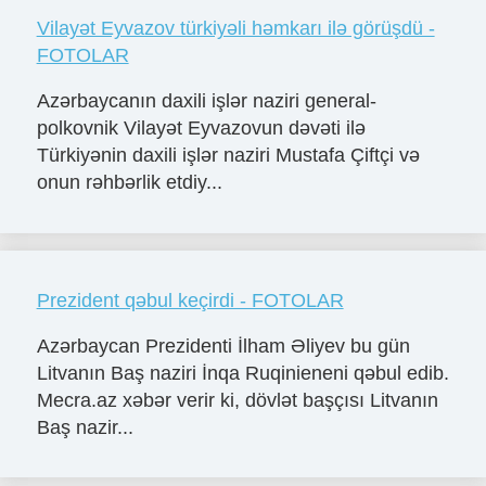
Vilayət Eyvazov türkiyəli həmkarı ilə görüşdü -
FOTOLAR
Azərbaycanın daxili işlər naziri general-
polkovnik Vilayət Eyvazovun dəvəti ilə
Türkiyənin daxili işlər naziri Mustafa Çiftçi və
onun rəhbərlik etdiy...
Prezident qəbul keçirdi - FOTOLAR
Azərbaycan Prezidenti İlham Əliyev bu gün
Litvanın Baş naziri İnqa Ruqinieneni qəbul edib.
Mecra.az xəbər verir ki, dövlət başçısı Litvanın
Baş nazir...