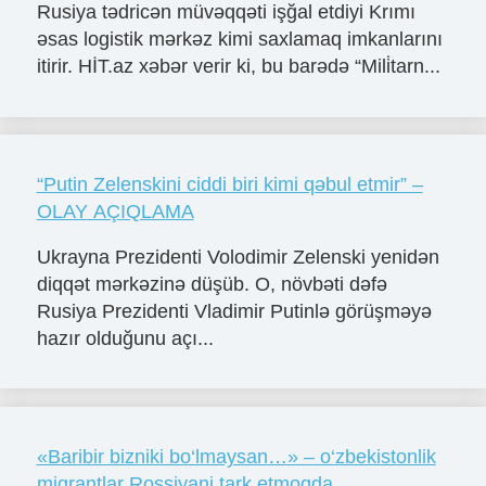
Rusiya tədricən müvəqqəti işğal etdiyi Krımı
əsas logistik mərkəz kimi saxlamaq imkanlarını
itirir. HİT.az xəbər verir ki, bu barədə “Mili̇tarn...
“Putin Zelenskini ciddi biri kimi qəbul etmir” –
OLAY AÇIQLAMA
Ukrayna Prezidenti Volodimir Zelenski yenidən
diqqət mərkəzinə düşüb. O, növbəti dəfə
Rusiya Prezidenti Vladimir Putinlə görüşməyə
hazır olduğunu açı...
«Baribir bizniki bo‘lmaysan…» – o‘zbekistonlik
migrantlar Rossiyani tark etmoqda