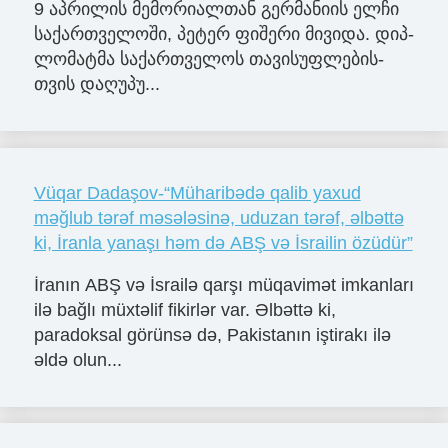
9 აპ­რი­ლის მე­მო­რი­ალ­თან გერ­მა­ნი­ის ელჩი
სა­ქარ­თვე­ლო­ში, პე­ტერ ფი­შე­რი მი­ვი­და. დიპ­
ლო­მატ­მა სა­ქარ­თვე­ლოს თა­ვი­სუფ­ლე­ბის­
თვის და­ღუ­პუ...
Vüqar Dadaşov-“Müharibədə qalib yaxud
məğlub tərəf məsələsinə, uduzan tərəf, əlbəttə
ki, İranla yanaşı həm də ABŞ və İsrailin özüdür”
İranın ABŞ və İsrailə qarşı müqavimət imkanları
ilə bağlı müxtəlif fikirlər var. Əlbəttə ki,
paradoksal görünsə də, Pakistanın iştirakı ilə
əldə olun...