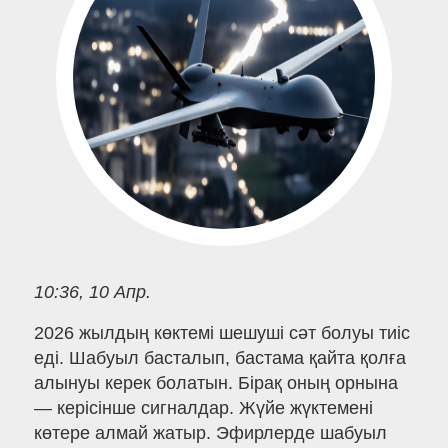
10:36, 10 Апр.
2026 жылдың көктемі шешуші сәт болуы тиіс
еді. Шабуыл басталып, бастама қайта қолға
алынуы керек болатын. Бірақ оның орнына
— керісінше сигналдар. Жүйе жүктемені
көтере алмай жатыр. Эфирлерде шабуыл