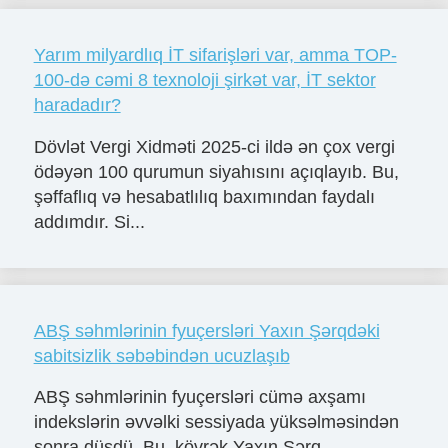
Yarım milyardlıq İT sifarişləri var, amma TOP-
100-də cəmi 8 texnoloji şirkət var, İT sektor
haradadır?
Dövlət Vergi Xidməti 2025-ci ildə ən çox vergi
ödəyən 100 qurumun siyahısını açıqlayıb. Bu,
şəffaflıq və hesabatlılıq baxımından faydalı
addımdır. Si...
ABŞ səhmlərinin fyuçersləri Yaxın Şərqdəki
sabitsizlik səbəbindən ucuzlaşıb
ABŞ səhmlərinin fyuçersləri cümə axşamı
indekslərin əvvəlki sessiyada yüksəlməsindən
sonra düşdü. Bu, kövrək Yaxın Şərq