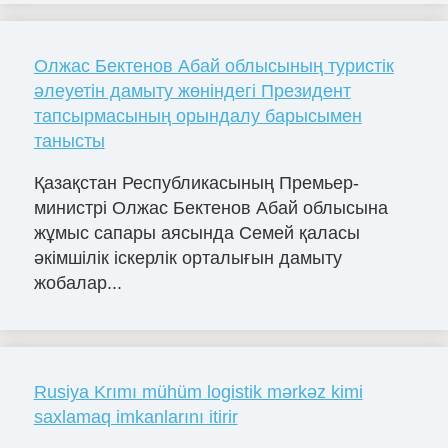
Олжас Бектенов Абай облысының туристік
әлеуетін дамыту жөніндегі Президент
тапсырмасының орындалу барысымен
танысты
Қазақстан Республикасының Премьер-
министрі Олжас Бектенов Абай облысына
жұмыс сапары аясында Семей қаласы
әкімшілік іскерлік орталығын дамыту
жобалар...
Rusiya Krımı mühüm logistik mərkəz kimi
saxlamaq imkanlarını itirir