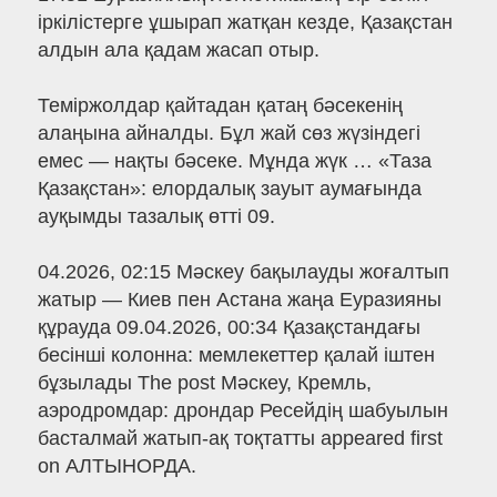
іркілістерге ұшырап жатқан кезде, Қазақстан
алдын ала қадам жасап отыр.
Теміржолдар қайтадан қатаң бәсекенің
алаңына айналды. Бұл жай сөз жүзіндегі
емес — нақты бәсеке. Мұнда жүк … «Таза
Қазақстан»: елордалық зауыт аумағында
ауқымды тазалық өтті 09.
04.2026, 02:15 Мәскеу бақылауды жоғалтып
жатыр — Киев пен Астана жаңа Еуразияны
құрауда 09.04.2026, 00:34 Қазақстандағы
бесінші колонна: мемлекеттер қалай іштен
бұзылады The post Мәскеу, Кремль,
аэродромдар: дрондар Ресейдің шабуылын
басталмай жатып-ақ тоқтатты appeared first
on АЛТЫНОРДА.