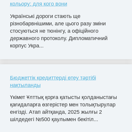
кольору: для кого вони
Українські дороги стають ще
різнобарвнішими, але цього разу зміни
стосуються не тюнінгу, а офіційного
державного протоколу. Дипломатичний
корпус Укра...
Бюджеттік кредиттерді өтеу тәртібі
нақтыланды
Үкімет Ұлттық қорға қатысты қолданыстағы
қағидаларға өзгерістер мен толықтырулар
енгізді. Атап айтқанда, 2025 жылғы 2
шілдедегі №500 қаулымен бекітіл...