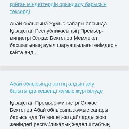
қойған міндеттердің орындалу барысын
тексерді
Абай облысына жұмыс сапары аясында
Қазақстан Республикасының Премьер-
министрі Олжас Бектенов Мемлекет
басшысының ауыл шаруашылығы өнімдерін
қайта өңд...
Абай облысында өрттің алдын алу
бағытында кешенді жұмыс жүргізілуде
Қазақстан Премьер-министрі Олжас
Бектенов Абай облысына жұмыс сапары
барысында Төтенше жағдайларды жою
жөніндегі республикалық жедел штабтың