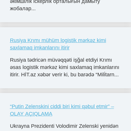
әкімшілік іскерлік орталығын дамыту
жобалар...
Rusiya Krımı mühüm logistik mərkəz kimi
saxlamaq imkanlarını itirir
Rusiya tədricən müvəqqəti işğal etdiyi Krımı
əsas logistik mərkəz kimi saxlamaq imkanlarını
itirir. HİT.az xəbər verir ki, bu barədə “Mili̇tarn...
“Putin Zelenskini ciddi biri kimi qəbul etmir” –
OLAY AÇIQLAMA
Ukrayna Prezidenti Volodimir Zelenski yenidən