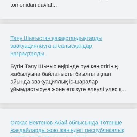
tomonidan davlat...
Таяу Шығыстан қазақстандықтарды
эвакуациялауға атсалысқандар
наградталды
Бүгін Таяу Шығыс өңірінде әуе кеңістігінің
жабылуына байланысты биылғы ақпан
айында эвакуациялық іс-шаралар
ұйымдастыруға және өткізуге елеулі үлес қ...
Олжас Бектенов Абай облысында Төтенше
жағдайларды жою жөніндегі республикалық