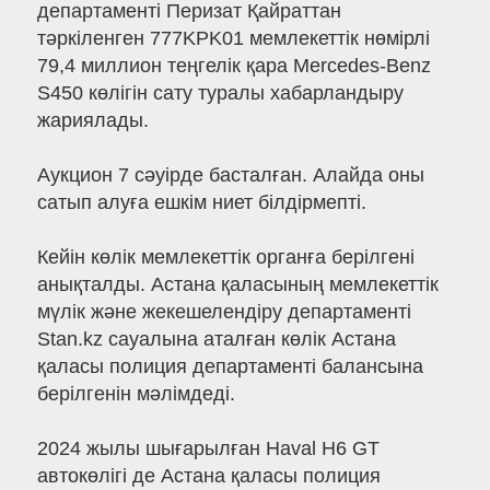
департаменті Перизат Қайраттан
тәркіленген 777KPK01 мемлекеттік нөмірлі
79,4 миллион теңгелік қара Mercedes-Benz
S450 көлігін сату туралы хабарландыру
жариялады.
Аукцион 7 сәуірде басталған. Алайда оны
сатып алуға ешкім ниет білдірмепті.
Кейін көлік мемлекеттік органға берілгені
анықталды. Астана қаласының мемлекеттік
мүлік және жекешелендіру департаменті
Stan.kz сауалына аталған көлік Астана
қаласы полиция департаменті балансына
берілгенін мәлімдеді.
2024 жылы шығарылған Haval H6 GT
автокөлігі де Астана қаласы полиция