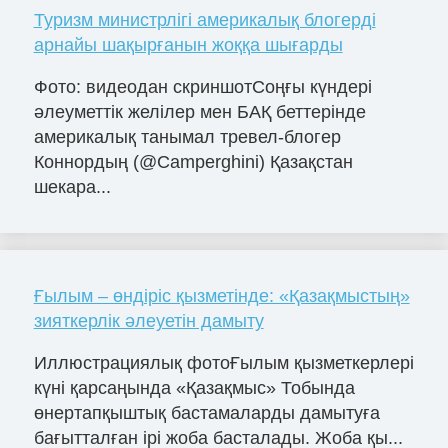
Туризм министрлігі америкалық блогерді
арнайы шақырғанын жоққа шығарды
Фото: видеодан скриншотСоңғы күндері
әлеуметтік желілер мен БАҚ беттерінде
америкалық танымал тревел-блогер
Коннордың (@Camperghini) Қазақстан
шекара...
Ғылым – өндіріс қызметінде: «Қазақмыстың»
зияткерлік әлеуетін дамыту
Иллюстрациялық фотоҒылым қызметкерлері
күні қарсаңында «Қазақмыс» Тобында
өнертапқыштық бастамаларды дамытуға
бағытталған ірі жоба басталады. Жоба қы...