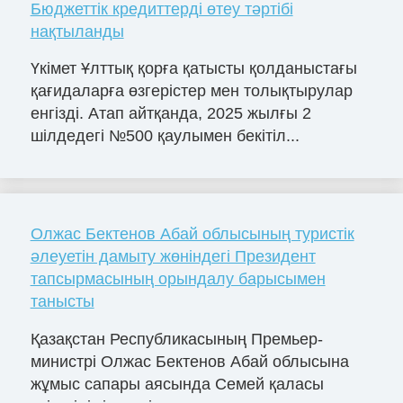
Бюджеттік кредиттерді өтеу тәртібі
нақтыланды
Үкімет Ұлттық қорға қатысты қолданыстағы
қағидаларға өзгерістер мен толықтырулар
енгізді. Атап айтқанда, 2025 жылғы 2
шілдедегі №500 қаулымен бекітіл...
Олжас Бектенов Абай облысының туристік
әлеуетін дамыту жөніндегі Президент
тапсырмасының орындалу барысымен
танысты
Қазақстан Республикасының Премьер-
министрі Олжас Бектенов Абай облысына
жұмыс сапары аясында Семей қаласы