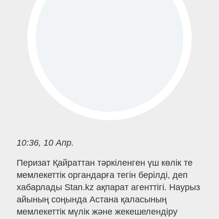
10:36, 10 Апр.
Перизат Қайраттан тәркіленген үш көлік те
мемлекеттік органдарға тегін берілді, деп
хабарлады Stan.kz ақпарат агенттігі. Наурыз
айының соңында Астана қаласының
мемлекеттік мүлік және жекешелендіру