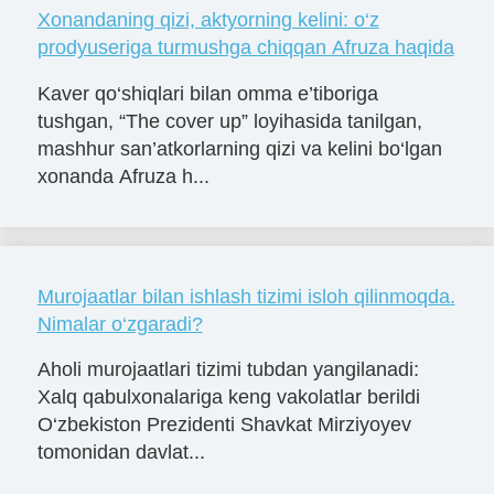
Xonandaning qizi, aktyorning kelini: o‘z
prodyuseriga turmushga chiqqan Afruza haqida
Kaver qo‘shiqlari bilan omma e’tiboriga
tushgan, “The cover up” loyihasida tanilgan,
mashhur san’atkorlarning qizi va kelini bo‘lgan
xonanda Afruza h...
Murojaatlar bilan ishlash tizimi isloh qilinmoqda.
Nimalar o‘zgaradi?
Aholi murojaatlari tizimi tubdan yangilanadi:
Xalq qabulxonalariga keng vakolatlar berildi
O‘zbekiston Prezidenti Shavkat Mirziyoyev
tomonidan davlat...