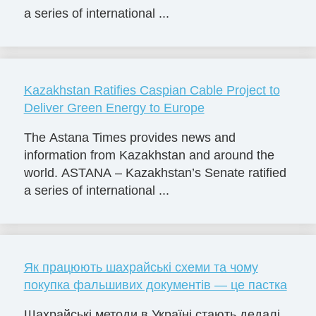
a series of international ...
Kazakhstan Ratifies Caspian Cable Project to
Deliver Green Energy to Europe
The Astana Times provides news and
information from Kazakhstan and around the
world. ASTANA – Kazakhstan’s Senate ratified
a series of international ...
Як працюють шахрайські схеми та чому
покупка фальшивих документів — це пастка
Шахрайські методи в Україні стають дедалі