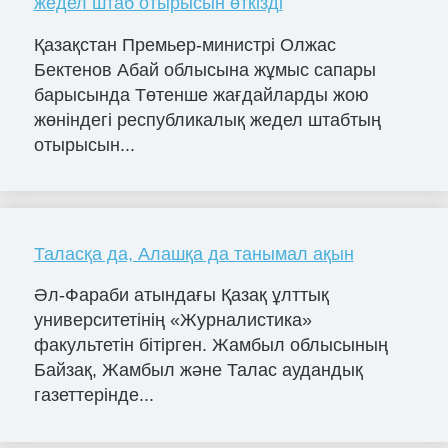
жедел штаб отырысын өткізді
Қазақстан Премьер-министрі Олжас
Бектенов Абай облысына жұмыс сапары
барысында Төтенше жағдайларды жою
жөніндегі республикалық жедел штабтың
отырысын...
Таласқа да, Алашқа да танымал ақын
Әл-Фараби атындағы Қазақ ұлттық
университетінің «Журналистика»
факультетін бітірген. Жамбыл облысының
Байзақ, Жамбыл және Талас аудандық
газеттерінде...