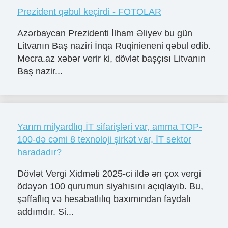
Prezident qəbul keçirdi - FOTOLAR
Azərbaycan Prezidenti İlham Əliyev bu gün
Litvanın Baş naziri İnqa Ruqinieneni qəbul edib.
Mecra.az xəbər verir ki, dövlət başçısı Litvanın
Baş nazir...
Yarım milyardlıq İT sifarişləri var, amma TOP-
100-də cəmi 8 texnoloji şirkət var, İT sektor
haradadır?
Dövlət Vergi Xidməti 2025-ci ildə ən çox vergi
ödəyən 100 qurumun siyahısını açıqlayıb. Bu,
şəffaflıq və hesabatlılıq baxımından faydalı
addımdır. Si...