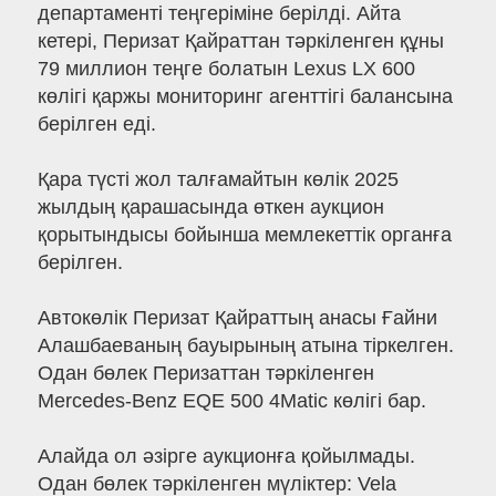
департаменті теңгеріміне берілді. Айта
кетері, Перизат Қайраттан тәркіленген құны
79 миллион теңге болатын Lexus LX 600
көлігі қаржы мониторинг агенттігі балансына
берілген еді.
Қара түсті жол талғамайтын көлік 2025
жылдың қарашасында өткен аукцион
қорытындысы бойынша мемлекеттік органға
берілген.
Автокөлік Перизат Қайраттың анасы Ғайни
Алашбаеваның бауырының атына тіркелген.
Одан бөлек Перизаттан тәркіленген
Mercedes-Benz EQE 500 4Matic көлігі бар.
Алайда ол әзірге аукционға қойылмады.
Одан бөлек тәркіленген мүліктер: Vela