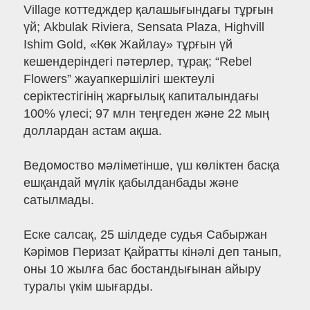
Village коттедждер қалашығындағы тұрғын
үй; Akbulak Riviera, Sensata Plaza, Highvill
Ishim Gold, «Көк Жайлау» тұрғын үй
кешендеріндегі пәтерлер, тұрақ; “Rebel
Flowers” жауапкершілігі шектеулі
серіктестігінің жарғылық капиталындағы
100% үлесі; 97 млн теңгеден және 22 мың
доллардан астам ақша.
Ведомоство мәліметінше, үш көліктен басқа
ешқандай мүлік қабылданбады және
сатылмады.
Еске салсақ, 25 шілдеде судья Сабыржан
Кәрімов Перизат Қайратты кінәлі деп танып,
оны 10 жылға бас бостандығынан айыру
туралы үкім шығарды.