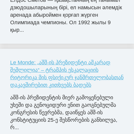
дзюдошыларының бірі, ел намысын әлемдік
аренада абыроймен қорғап жүрген
Олимпиада чемпионы. Ол 1992 жылы 9
қыр...
Le Monde: „აშშ-ის პრეზიდენტი აშკარად
შეშლილია“ – ტრამპის ესკალაციის
რიტორიკა მის ფსიქიკურ ჯანმრთელობასთან
დაკავშირებით კითხვებს ბადებს
აშშ-ის პრეზიდენტის მიერ გამოყენებული
უხეში და გენოციდური ენით გაოგნებულმა
კონგრესის წევრებმა, დაიწყეს აშშ-ის
კონსტიტუციის 25-ე შესწორების განხილვა,
რ...