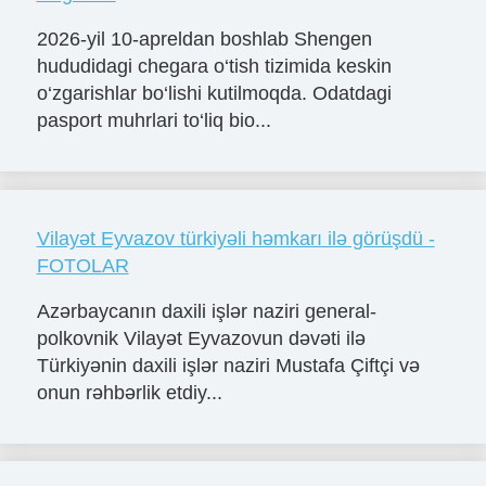
2026-yil 10-apreldan boshlab Shengen
hududidagi chegara o‘tish tizimida keskin
o‘zgarishlar bo‘lishi kutilmoqda. Odatdagi
pasport muhrlari to‘liq bio...
Vilayət Eyvazov türkiyəli həmkarı ilə görüşdü -
FOTOLAR
Azərbaycanın daxili işlər naziri general-
polkovnik Vilayət Eyvazovun dəvəti ilə
Türkiyənin daxili işlər naziri Mustafa Çiftçi və
onun rəhbərlik etdiy...