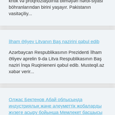
kritik və proqnozlaşdırıla bilməyən hərbi-siyasi
böhranlarından birini yaşayır. Pakistanın
vasitəçiliy...
İlham Əliyev Litvanın Baş nazirini qəbul edib
Azərbaycan Respublikasının Prezidenti İlham
Əliyev aprelin 9-da Litva Respublikasının Baş
naziri İnqa Ruqinieneni qəbul edib. Musteqil.az
xəbər verir...
Олжас Бектенов Абай облысында
индустриялық және әлеуметтік жобаларды
жүзеге асыру бойынша Мемлекет басшысы