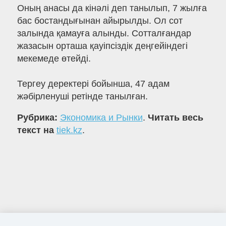
Оның анасы да кінәлі деп танылып, 7 жылға
бас бостандығынан айырылды. Ол сот
залында қамауға алынды. Сотталғандар
жазасын орташа қауіпсіздік деңгейіндегі
мекемеде өтейді.
Тергеу деректері бойынша, 47 адам
жәбірленуші ретінде танылған.
Рубрика:
Экономика и Рынки
.
Читать весь
текст на
tiek.kz
.