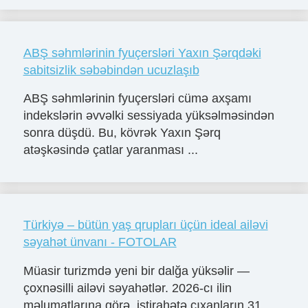
ABŞ səhmlərinin fyuçersləri Yaxın Şərqdəki
sabitsizlik səbəbindən ucuzlaşıb
ABŞ səhmlərinin fyuçersləri cümə axşamı
indekslərin əvvəlki sessiyada yüksəlməsindən
sonra düşdü. Bu, kövrək Yaxın Şərq
atəşkəsində çatlar yaranması ...
Türkiyə – bütün yaş qrupları üçün ideal ailəvi
səyahət ünvanı - FOTOLAR
Müasir turizmdə yeni bir dalğa yüksəlir —
çoxnəsilli ailəvi səyahətlər. 2026-cı ilin
məlumatlarına görə, istirahətə çıxanların 31