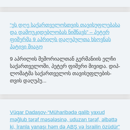
“ეს დღე საქართველოსთვის თავისუფლებასა
და დამოუკიდებლობას ნიშნავს” – პეტერ
ფიშერმა 9 აპრილს დაღუპულთა ხსოვნას
პატივი მიაგო
9 აპ­რი­ლის მე­მო­რი­ალ­თან გერ­მა­ნი­ის ელჩი
სა­ქარ­თვე­ლო­ში, პე­ტერ ფი­შე­რი მი­ვი­და. დიპ­
ლო­მატ­მა სა­ქარ­თვე­ლოს თა­ვი­სუფ­ლე­ბის­
თვის და­ღუ­პუ...
Vüqar Dadaşov-“Müharibədə qalib yaxud
məğlub tərəf məsələsinə, uduzan tərəf, əlbəttə
ki, İranla yanaşı həm də ABŞ və İsrailin özüdür”