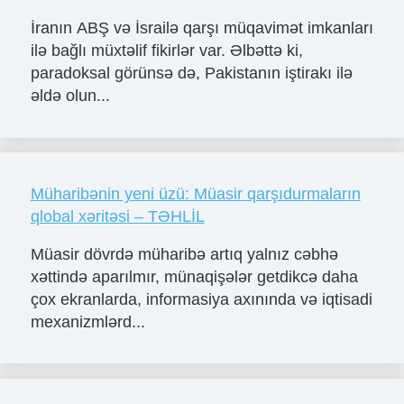
İranın ABŞ və İsrailə qarşı müqavimət imkanları
ilə bağlı müxtəlif fikirlər var. Əlbəttə ki,
paradoksal görünsə də, Pakistanın iştirakı ilə
əldə olun...
Müharibənin yeni üzü: Müasir qarşıdurmaların
qlobal xəritəsi – TƏHLİL
Müasir dövrdə müharibə artıq yalnız cəbhə
xəttində aparılmır, münaqişələr getdikcə daha
çox ekranlarda, informasiya axınında və iqtisadi
mexanizmlərd...