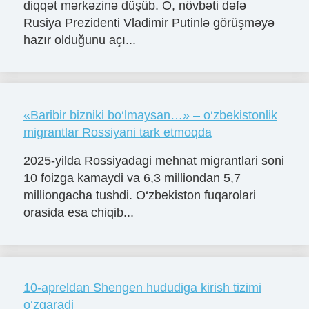
diqqət mərkəzinə düşüb. O, növbəti dəfə
Rusiya Prezidenti Vladimir Putinlə görüşməyə
hazır olduğunu açı...
«Baribir bizniki bo‘lmaysan…» – o‘zbekistonlik
migrantlar Rossiyani tark etmoqda
2025-yilda Rossiyadagi mehnat migrantlari soni
10 foizga kamaydi va 6,3 milliondan 5,7
milliongacha tushdi. O‘zbekiston fuqarolari
orasida esa chiqib...
10-apreldan Shengen hududiga kirish tizimi
o‘zgaradi