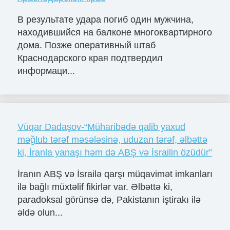
В результате удара погиб один мужчина,
находившийся на балконе многоквартирного
дома. Позже оперативный штаб
Краснодарского края подтвердил
информаци...
Vüqar Dadaşov-“Müharibədə qalib yaxud
məğlub tərəf məsələsinə, uduzan tərəf, əlbəttə
ki, İranla yanaşı həm də ABŞ və İsrailin özüdür”
İranın ABŞ və İsrailə qarşı müqavimət imkanları
ilə bağlı müxtəlif fikirlər var. Əlbəttə ki,
paradoksal görünsə də, Pakistanın iştirakı ilə
əldə olun...