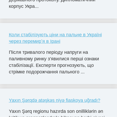
корпус Укра...
Коли стабілізують ціни на пальне в Україні
через перемирʼя в Ірані
Після тривалого періоду напруги на
паливному ринку з’явилися перші ознаки
стабілізації. Експерти прогнозують, що
стрімке подорожчання пального ...
Yaxın Şərqdə atəşkəs niyə fiaskoya uğradı?
Yaxın Şərq regionu hazırda son onilliklərin ən