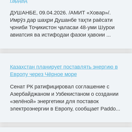
гардид
ДУШАНБЕ, 09.04.2026. /АМИТ «Ховар»/.
Имрӯз дар шаҳри Душанбе таҳти раёсати
ҷониби Тоҷикистон ҷаласаи 48-уми Шурои
авиатсия ва истифодаи фазои ҳавоии ...
Казахстан планирует поставлять энергию в
Европу через Чёрное море
Сенат РК ратифицировал соглашение с
Азербайджаном и Узбекистаном о создании
«зелёной» энергетики для поставок
электроэнергии в Европу, сообщает Paddo...