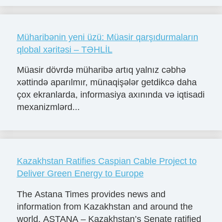
Müharibənin yeni üzü: Müasir qarşıdurmaların
qlobal xəritəsi – TƏHLİL
Müasir dövrdə müharibə artıq yalnız cəbhə
xəttində aparılmır, münaqişələr getdikcə daha
çox ekranlarda, informasiya axınında və iqtisadi
mexanizmlərd...
Kazakhstan Ratifies Caspian Cable Project to
Deliver Green Energy to Europe
The Astana Times provides news and
information from Kazakhstan and around the
world. ASTANA – Kazakhstan’s Senate ratified