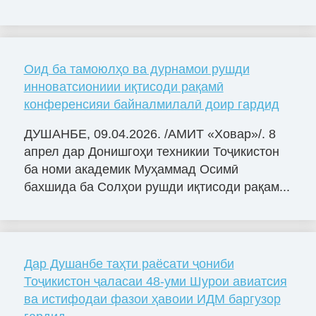
Оид ба тамоюлҳо ва дурнамои рушди
инноватсиониии иқтисоди рақамӣ
конференсияи байналмилалӣ доир гардид
ДУШАНБЕ, 09.04.2026. /АМИТ «Ховар»/. 8
апрел дар Донишгоҳи техникии Тоҷикистон
ба номи академик Муҳаммад Осимӣ
бахшида ба Солҳои рушди иқтисоди рақам...
Дар Душанбе таҳти раёсати ҷониби
Тоҷикистон ҷаласаи 48-уми Шурои авиатсия
ва истифодаи фазои ҳавоии ИДМ баргузор