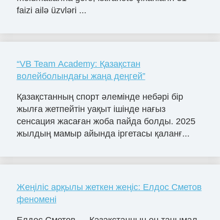
faizi ailə üzvləri ...
“VB Team Academy: Қазақстан
волейболындағы жаңа деңгей”
Қазақстанның спорт әлемінде небәрі бір
жылға жетпейтін уақыт ішінде нағыз
сенсация жасаған жоба пайда болды. 2025
жылдың мамыр айында іргетасы қаланғ...
Жеңіліс арқылы жеткен жеңіс: Елдос Сметов
феномені
Елдос Сметов — Қазақстанның ең танымал