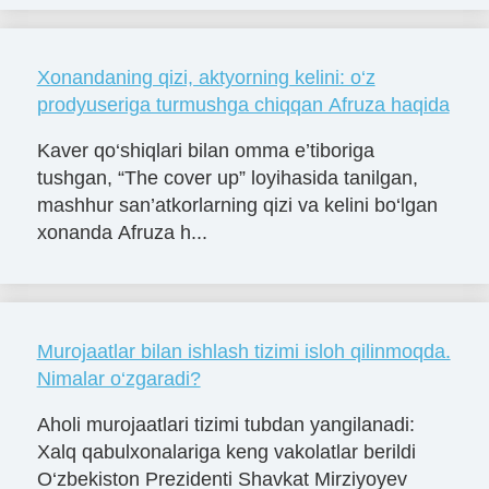
Xonandaning qizi, aktyorning kelini: o‘z
prodyuseriga turmushga chiqqan Afruza haqida
Kaver qo‘shiqlari bilan omma e’tiboriga
tushgan, “The cover up” loyihasida tanilgan,
mashhur san’atkorlarning qizi va kelini bo‘lgan
xonanda Afruza h...
Murojaatlar bilan ishlash tizimi isloh qilinmoqda.
Nimalar o‘zgaradi?
Aholi murojaatlari tizimi tubdan yangilanadi:
Xalq qabulxonalariga keng vakolatlar berildi
O‘zbekiston Prezidenti Shavkat Mirziyoyev