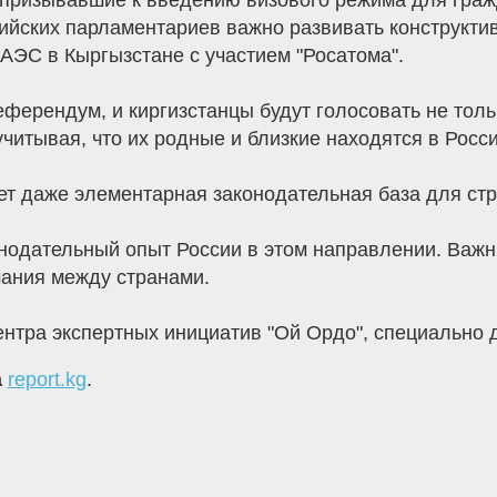
 призывавшие к введению визового режима для граж
ийских парламентариев важно развивать конструктив
 АЭС в Кыргызстане с участием "Росатома".
еферендум, и киргизстанцы будут голосовать не тол
учитывая, что их родные и близкие находятся в Росси
ет даже элементарная законодательная база для ст
онодательный опыт России в этом направлении. Важн
ания между странами.
нтра экспертных инициатив "Ой Ордо", специально д
а
report.kg
.