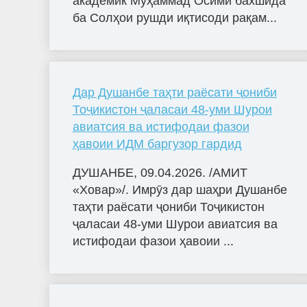
академик Муҳаммад Осимӣ бахшида
ба Солҳои рушди иқтисоди рақам...
Дар Душанбе таҳти раёсати ҷониби
Тоҷикистон ҷаласаи 48-уми Шурои
авиатсия ва истифодаи фазои
ҳавоии ИДМ баргузор гардид
ДУШАНБЕ, 09.04.2026. /АМИТ
«Ховар»/. Имрӯз дар шаҳри Душанбе
таҳти раёсати ҷониби Тоҷикистон
ҷаласаи 48-уми Шурои авиатсия ва
истифодаи фазои ҳавоии ...