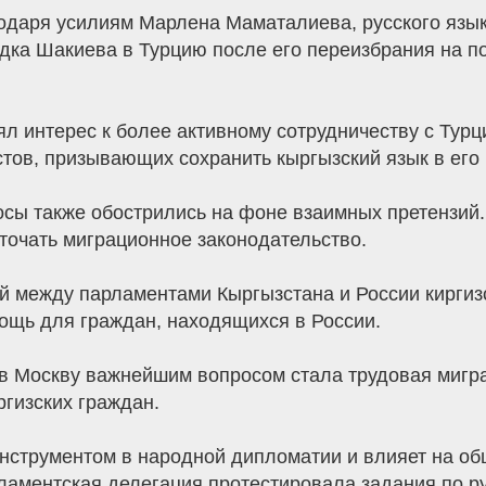
годаря усилиям Марлена Маматалиева, русского языка
дка Шакиева в Турцию после его переизбрания на п
 интерес к более активному сотрудничеству с Турц
стов, призывающих сохранить кыргызский язык в его
сы также обострились на фоне взаимных претензий. 
точать миграционное законодательство.
й между парламентами Кыргызстана и России киргиз
ощь для граждан, находящихся в России.
в Москву важнейшим вопросом стала трудовая мигра
гизских граждан.
инструментом в народной дипломатии и влияет на об
ламентская делегация протестировала задания по ру