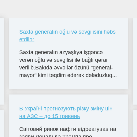
Saxta generalın oğlu və sevgilisini həbs
etdilər
Saxta generalın azyaşlıya işgəncə
verən oğlu və sevgilisi ilə bağlı qərar
verilib.Bakıda əvvəllər özünü "general-
mayor" kimi təqdim edərək dələduzluq...
В Україні прогнозують різку зміну цін
на АЗС – до 15 гривень
Світовий ринок нафти відреагував на
заяви Дональда Трампа про