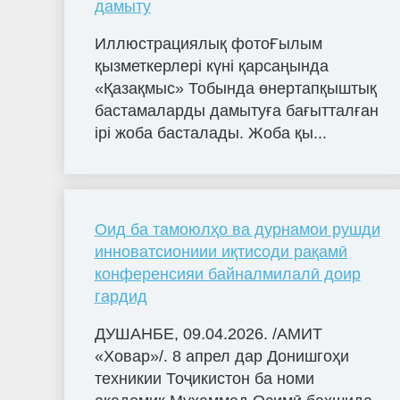
дамыту
Иллюстрациялық фотоҒылым
қызметкерлері күні қарсаңында
«Қазақмыс» Тобында өнертапқыштық
бастамаларды дамытуға бағытталған
ірі жоба басталады. Жоба қы...
Оид ба тамоюлҳо ва дурнамои рушди
инноватсиониии иқтисоди рақамӣ
конференсияи байналмилалӣ доир
гардид
ДУШАНБЕ, 09.04.2026. /АМИТ
«Ховар»/. 8 апрел дар Донишгоҳи
техникии Тоҷикистон ба номи