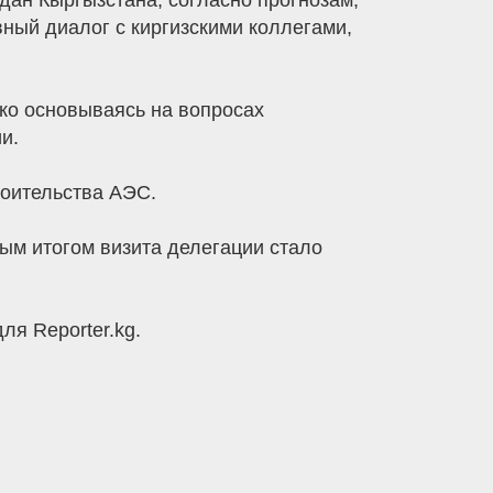
дан Кыргызстана, согласно прогнозам,
ный диалог с киргизскими коллегами,
ько основываясь на вопросах
и.
роительства АЭС.
ым итогом визита делегации стало
ля Reporter.kg.