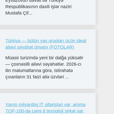
Eyvazovun dəvəti ilə Türkiyə
Respublikasının daxili işlər naziri
Mustafa Çif...
Türkiyə — bütün yaş qrupları üçün ideal
ailəvi səyahət ünvanı (FOTOLAR)
Müasir turizmdə yeni bir dalğa yüksəlir
— çoxnəsilli ailəvi səyahətlər. 2026-cı
ilin məlumatlarına görə, istirahətə
çıxanların 31 faizi ailə üzvləri ...
Yarım milyardlıq İT sifarişləri var, amma
TOP-100-də cəmi 8 texnoloji şirkət var,