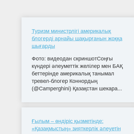
Туризм министрлігі америкалық
блогерді арнайы шақырғанын жоққа
шығарды
Фото: видеодан скриншотСоңғы
күндері әлеуметтік желілер мен БАҚ
беттерінде америкалық танымал
тревел-блогер Коннордың
(@Camperghini) Қазақстан шекара...
Ғылым – өндіріс қызметінде:
«Қазақмыстың» зияткерлік әлеуетін