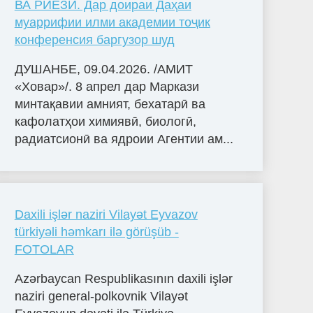
ВА РИЁЗӢ. Дар доираи Даҳаи
муаррифии илми академии тоҷик
конференсия баргузор шуд
ДУШАНБЕ, 09.04.2026. /АМИТ
«Ховар»/. 8 апрел дар Маркази
минтақавии амният, бехатарӣ ва
кафолатҳои химиявӣ, биологӣ,
радиатсионӣ ва ядроии Агентии ам...
Daxili işlər naziri Vilayət Eyvazov
türkiyəli həmkarı ilə görüşüb -
FOTOLAR
Azərbaycan Respublikasının daxili işlər
naziri general-polkovnik Vilayət