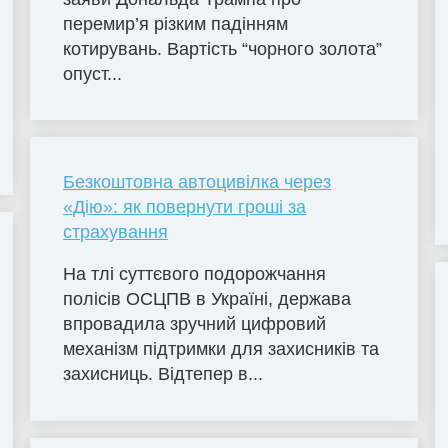
перемир’я різким падінням
котирувань. Вартість “чорного золота”
опуст...
Безкоштовна автоцивілка через
«Дію»: як повернути гроші за
страхування
На тлі суттєвого подорожчання
полісів ОСЦПВ в Україні, держава
впровадила зручний цифровий
механізм підтримки для захисників та
захисниць. Відтепер в...