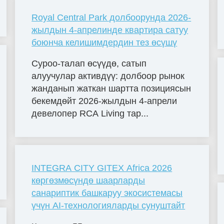
Royal Central Park долбоорунда 2026-
жылдын 4-апрелинде квартира сатуу
боюнча келишимдердин тез өсүшү
Суроо-талап өсүүдө, сатып
алуучулар активдүү: долбоор рынок
жанданып жаткан шартта позициясын
бекемдөйт 2026-жылдын 4-апрели
девелопер RCA Living тар...
INTEGRA CITY GITEX Africa 2026
көргөзмөсүндө шаарларды
санариптик башкаруу экосистемасы
үчүн AI-технологияларды сунуштайт