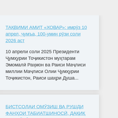
ТАҚВИМИ АМИТ «ХОВАР»: имрӯз 10
апрел, ҷумъа, 100-умин рӯзи соли
2026 аст
10 апрели соли 2025 Президенти
Ҷумҳурии Тоҷикистон муҳтарам
Эмомалӣ Раҳмон ва Раиси Маҷлиси
миллии Маҷлиси Олии Ҷумҳурии
Тоҷикистон, Раиси шаҳри Душа...
БИСТСОЛАИ ОМӮЗИШ ВА РУШДИ
ФАНҲОИ ТАБИАТШИНОСӢ, ДАҚИҚ