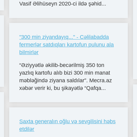
Vasif Əlihüseyn 2020-ci ildə şəhid...
"300 min ziyandayıq..." - Cəlilabadda
fermerlər satdıqları kartofun pulunu ala
bilmirlər
“Əziyyətlə əkilib-becərilmiş 350 ton
yazlıq kartofu alıb bizi 300 min manat
məbləğində ziyana saldılar”. Mecra.az
xəbər verir ki, bu şikayətlə “Qafqa...
Saxta generalın oğlu və sevgilisini həbs
etdilər