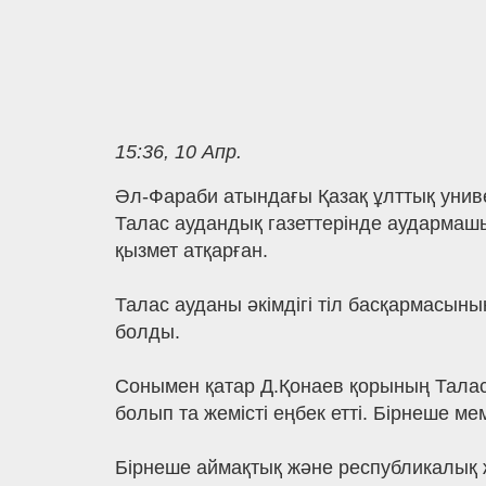
15:36, 10 Апр.
Әл-Фараби атындағы Қазақ ұлттық унив
Талас аудандық газеттерінде аудармашы
қызмет атқарған.
Талас ауданы әкімдігі тіл басқармасыны
болды.
Сонымен қатар Д.Қонаев қорының Талас
болып та жемісті еңбек етті. Бірнеше м
Бірнеше аймақтық және республикалық 