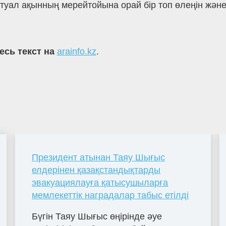
туал ақынның мерейтойына орай бір топ өлеңін және 
есь текст на
arainfo.kz
.
Президент атынан Таяу Шығыс
елдерінен қазақстандықтарды
эвакуациялауға қатысушыларға
мемлекеттік наградалар табыс етілді
Бүгін Таяу Шығыс өңірінде әуе