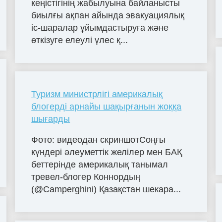
кеңістігінің жабылуына байланысты
биылғы ақпан айында эвакуациялық
іс-шаралар ұйымдастыруға және
өткізуге елеулі үлес қ...
Туризм министрлігі америкалық
блогерді арнайы шақырғанын жоққа
шығарды
Фото: видеодан скриншотСоңғы
күндері әлеуметтік желілер мен БАҚ
беттерінде америкалық танымал
тревел-блогер Коннордың
(@Camperghini) Қазақстан шекара...