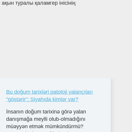
ақын туралы қаламгер інісінің
Bu doğum tarixləri patoloji yalançıları
"göstərir": Siyahıda kimlər var?
İnsanın doğum tarixinə görə yalan
danışmağa meylli olub-olmadığını
müəyyən etmək mümkündürmü?