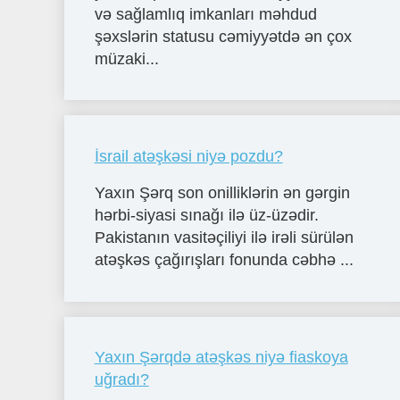
və sağlamlıq imkanları məhdud
şəxslərin statusu cəmiyyətdə ən çox
müzaki...
İsrail atəşkəsi niyə pozdu?
Yaxın Şərq son onilliklərin ən gərgin
hərbi-siyasi sınağı ilə üz-üzədir.
Pakistanın vasitəçiliyi ilə irəli sürülən
atəşkəs çağırışları fonunda cəbhə ...
Yaxın Şərqdə atəşkəs niyə fiaskoya
uğradı?