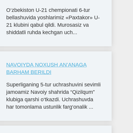
O‘zbekiston U-21 chempionati 6-tur
bellashuvida yoshlarimiz «Paxtakor» U-
21 klubini qabul qildi. Murosasiz va
shiddatli ruhda kechgan uch...
NAVOIYDA NOXUSH AN’ANAGA
BARHAM BERILDI
Superliganing 5-tur uchrashuvini sevimli
jamoamiz Navoiy shahrida “Qizilqum”
klubiga qarshi o‘tkazdi. Uchrashuvda
har tomonlama ustunlik farg‘onalik ...