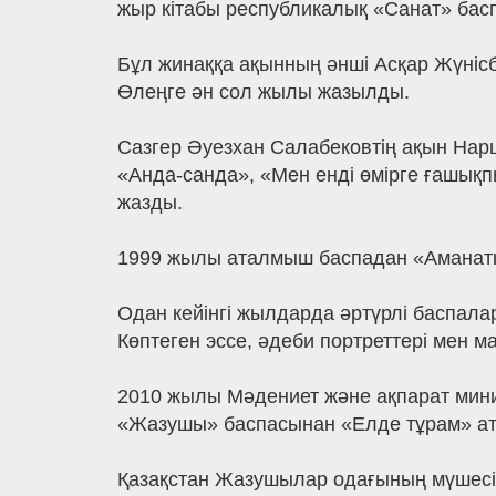
жыр кітабы республикалық «Санат» бас
Бұл жинаққа ақынның әнші Асқар Жүнісбе
Өлеңге ән сол жылы жазылды.
Сазгер Әуезхан Салабековтің ақын Нарш
«Анда-санда», «Мен енді өмірге ғашықп
жазды.
1999 жылы аталмыш баспадан «Аманатқа 
Одан кейінгі жылдарда әртүрлі баспал
Көптеген эссе, әдеби портреттері мен
2010 жылы Мәдениет және ақпарат мини
«Жазушы» баспасынан «Елде тұрам» ат
Қазақстан Жазушылар одағының мүшесі,