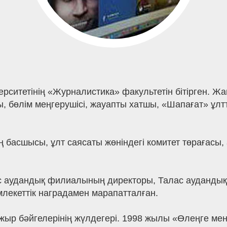
ерситетінің «Журналистика» факультетін бітірген.
, бөлім меңгерушісі, жауапты хатшы, «Шапағат» ұлтт
ң басшысы, ұлт саясаты жөніндегі комитет төрағасы,
 аудандық филиалының директоры, Талас аудандық т
емлекеттік наградамен марапатталған.
жыр бәйгелерінің жүлдегері. 1998 жылы «Өлеңге мен