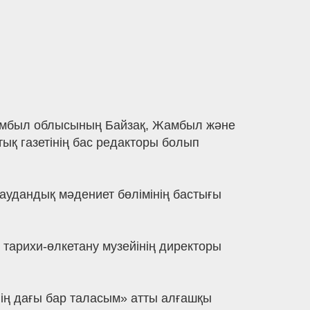
 Жамбыл облысының Байзақ, Жамбыл және
ық газетінің бас редакторы болып
 аудандық мәдениет бөлімінің бастығы
арихи-өлкетану музейінің директоры
ің дағы бар таласым» атты алғашқы