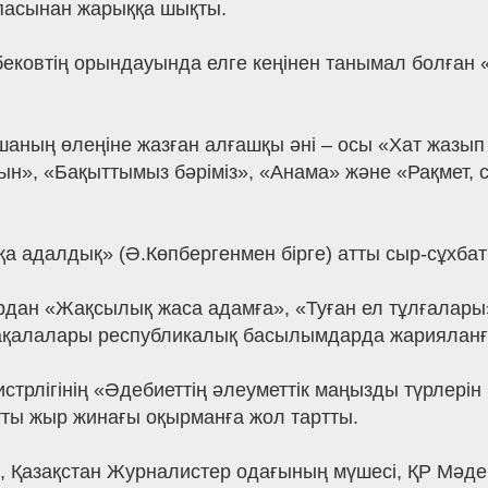
пасынан жарыққа шықты.
ковтің орындауында елге кеңінен танымал болған «Ха
аның өлеңіне жазған алғашқы әні – осы «Хат жазып 
ын», «Бақыттымыз бәріміз», «Анама» және «Рақмет, с
адалдық» (Ә.Көпбергенмен бірге) атты сыр-сұхбат 
ардан «Жақсылық жаса адамға», «Туған ел тұлғалары
 мақалалары республикалық басылымдарда жарияланғ
стрлігінің «Әдебиеттің әлеуметтік маңызды түрлер
ты жыр жинағы оқырманға жол тартты.
 Қазақстан Журналистер одағының мүшесі, ҚР Мәден