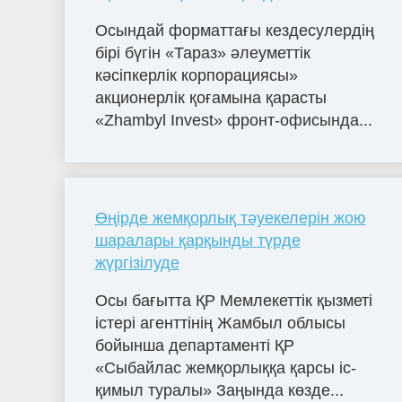
Осындай форматтағы кездесулердің
бірі бүгін «Тараз» әлеуметтік
кәсіпкерлік корпорациясы»
акционерлік қоғамына қарасты
«Zhambyl Invest» фронт-офисында...
Өңірде жемқорлық тәуекелерін жою
шаралары қарқынды түрде
жүргізілуде
Осы бағытта ҚР Мемлекеттік қызметі
істері агенттінің Жамбыл облысы
бойынша департаменті ҚР
«Сыбайлас жемқорлыққа қарсы іс-
қимыл туралы» Заңында көзде...