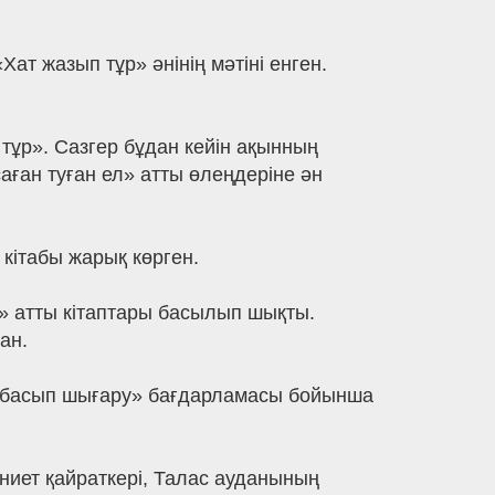
т жазып тұр» әнінің мәтіні енген.
тұр». Сазгер бұдан кейін ақынның
аған туған ел» атты өлеңдеріне ән
кітабы жарық көрген.
» атты кітаптары басылып шықты.
ан.
ін басып шығару» бағдарламасы бойынша
иет қайраткері, Талас ауданының