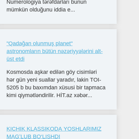
Numerologiya tərəfdarları bunun
mümkün olduğunu iddia e...
"Qadağan olunmuş planet"
astronomların bütün nəzəriyyələrini alt-
üst etdi
Kosmosda aşkar edilən göy cisimləri
hər gün yeni suallar yaradır, lakin TOI-
5205 b bu baxımdan xüsusi bir tapmaca
kimi qiymətləndirilir. HİT.az xəbər...
KICHIK KLASSIKODA YOSHLARIMIZ
MAGʻLUB BO‘LISHDI