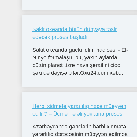
Sakit okeanda bütün dünyaya təsir
edəcək proses başladı
Sakit okeanda güclü iqlim hadisəsi - El-
Ninyo formalaşır, bu, yaxın aylarda
bütün planet üzrə hava şəraitini ciddi
şəkildə dəyişə bilər.Oxu24.com xəb...
Hərbi xidmətə yararlılıq necə müəyyən
edilir? – Üçmərhələli yoxlama prosesi
Azərbaycanda gənclərin hərbi xidmətə
yararlılıq dərəcəsinin müəyyən edilməsi