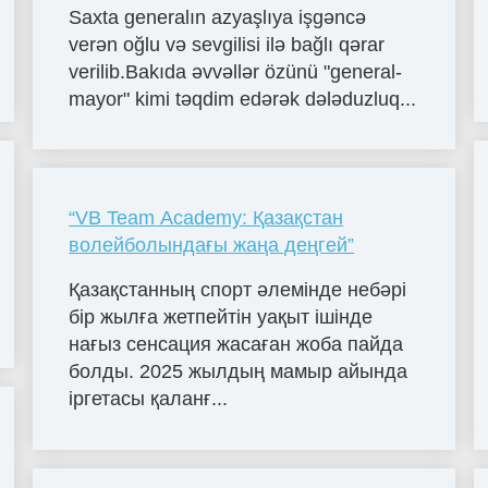
Saxta generalın azyaşlıya işgəncə
verən oğlu və sevgilisi ilə bağlı qərar
verilib.Bakıda əvvəllər özünü "general-
mayor" kimi təqdim edərək dələduzluq...
“VB Team Academy: Қазақстан
волейболындағы жаңа деңгей”
Қазақстанның спорт әлемінде небәрі
бір жылға жетпейтін уақыт ішінде
нағыз сенсация жасаған жоба пайда
болды. 2025 жылдың мамыр айында
іргетасы қаланғ...