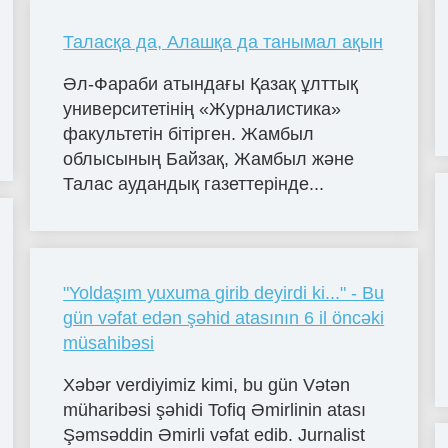
Таласқа да, Алашқа да танымал ақын
Әл-Фараби атындағы Қазақ ұлттық
университетінің «Журналистика»
факультетін бітірген. Жамбыл
облысының Байзақ, Жамбыл және
Талас аудандық газеттерінде...
"Yoldaşım yuxuma girib deyirdi ki..." - Bu
gün vəfat edən şəhid atasının 6 il öncəki
müsahibəsi
Xəbər verdiyimiz kimi, bu gün Vətən
müharibəsi şəhidi Tofiq Əmirlinin atası
Şəmsəddin Əmirli vəfat edib. Jurnalist