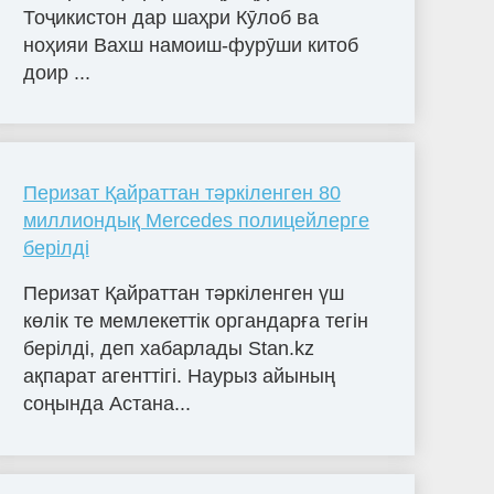
Тоҷикистон дар шаҳри Кӯлоб ва
ноҳияи Вахш намоиш-фурӯши китоб
доир ...
Перизат Қайраттан тәркіленген 80
миллиондық Mercedes полицейлерге
берілді
Перизат Қайраттан тәркіленген үш
көлік те мемлекеттік органдарға тегін
берілді, деп хабарлады Stan.kz
ақпарат агенттігі. Наурыз айының
соңында Астана...