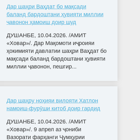
Дар шаҳри Ваҳдат бо мақсади
баланд бардоштани ҳувияти миллии
ҷавонон ҳамоиш доир шуд
ДУШАНБЕ, 10.04.2026. /АМИТ
«Ховар»/. Дар Мақомоти иҷроияи
ҳокимияти давлатии шаҳри Ваҳдат бо
мақсади баланд бардоштани ҳувияти
миллии ҷавонон, пешгир...
Дар шаҳру ноҳияи вилояти Хатлон
намоиш-фурӯши китоб доир гардид
ДУШАНБЕ, 10.04.2026. /АМИТ
«Ховар»/. 9 апрел аз ҷониби
Вазорати фарҳанги Ҷумҳурии