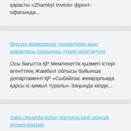
қарасты «Zhambyl Invest» фронт-
офисында...
Өңірде жемқорлық тәуекелерін жою
шаралары қарқынды түрде жүргізілуде
Осы бағытта ҚР Мемлекеттік қызметі істері
агенттінің Жамбыл облысы бойынша
департаменті ҚР «Сыбайлас жемқорлыққа
қарсы іс-қимыл туралы» Заңында көзде...
Sakit okeanda bütün dünyaya təsir edəcək
proses başladı