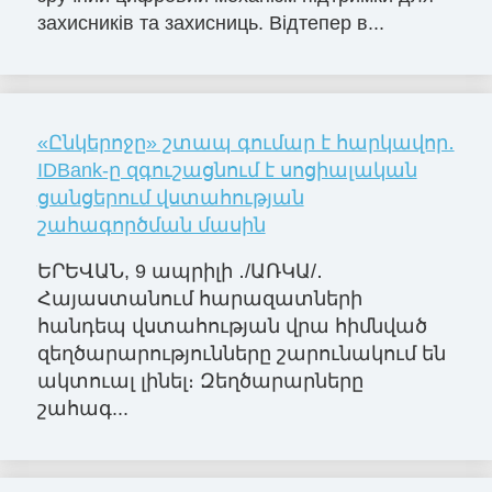
захисників та захисниць. Відтепер в...
«Ընկերոջը» շտապ գումար է հարկավոր․
IDBank-ը զգուշացնում է սոցիալական
ցանցերում վստահության
շահագործման մասին
ԵՐԵՎԱՆ, 9 ապրիլի ․/ԱՌԿԱ/․
Հայաստանում հարազատների
հանդեպ վստահության վրա հիմնված
զեղծարարությունները շարունակում են
ակտուալ լինել։ Զեղծարարները
շահագ...