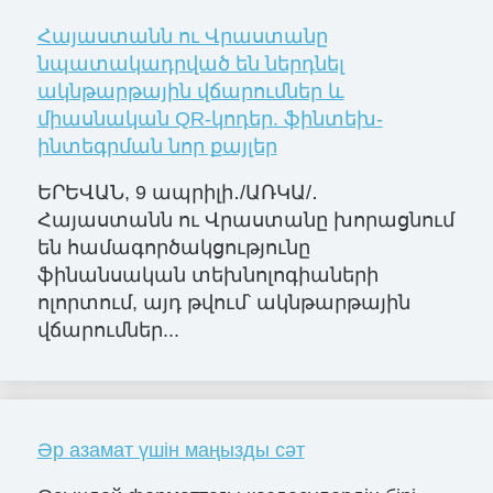
Հայաստանն ու Վրաստանը
նպատակադրված են ներդնել
ակնթարթային վճարումներ և
միասնական QR-կոդեր. ֆինտեխ-
ինտեգրման նոր քայլեր
ԵՐԵՎԱՆ, 9 ապրիլի․/ԱՌԿԱ/․
Հայաստանն ու Վրաստանը խորացնում
են համագործակցությունը
ֆինանսական տեխնոլոգիաների
ոլորտում, այդ թվում՝ ակնթարթային
վճարումներ...
Әр азамат үшін маңызды сәт