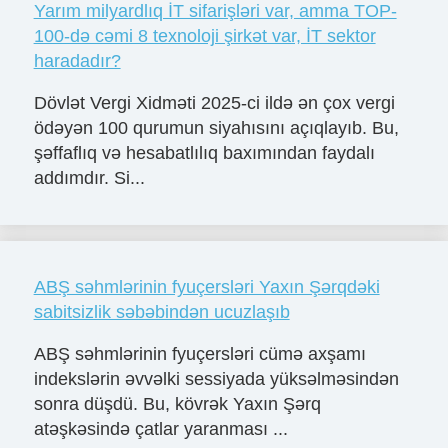
Yarım milyardlıq İT sifarişləri var, amma TOP-
100-də cəmi 8 texnoloji şirkət var, İT sektor
haradadır?
Dövlət Vergi Xidməti 2025-ci ildə ən çox vergi
ödəyən 100 qurumun siyahısını açıqlayıb. Bu,
şəffaflıq və hesabatlılıq baxımından faydalı
addımdır. Si...
ABŞ səhmlərinin fyuçersləri Yaxın Şərqdəki
sabitsizlik səbəbindən ucuzlaşıb
ABŞ səhmlərinin fyuçersləri cümə axşamı
indekslərin əvvəlki sessiyada yüksəlməsindən
sonra düşdü. Bu, kövrək Yaxın Şərq
atəşkəsində çatlar yaranması ...