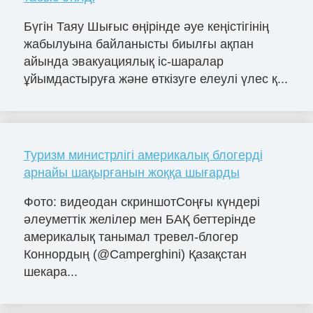
Бүгін Таяу Шығыс өңірінде әуе кеңістігінің
жабылуына байланысты биылғы ақпан
айында эвакуациялық іс-шаралар
ұйымдастыруға және өткізуге елеулі үлес қ...
Туризм министрлігі америкалық блогерді
арнайы шақырғанын жоққа шығарды
Фото: видеодан скриншотСоңғы күндері
әлеуметтік желілер мен БАҚ беттерінде
америкалық танымал тревел-блогер
Коннордың (@Camperghini) Қазақстан
шекара...