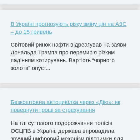
В Україні прогнозують різку зміну цін на АЗС
– до 15 гривень
Світовий ринок нафти відреагував на заяви
Дональда Трампа про перемир’я різким
падінням котирувань. Вартість “чорного
золота” опуст...
Безкоштовна автоцивілка через «Дію»: як
повернути гроші за страхування
На тлі суттєвого подорожчання полісів
ОСЦПВ в Україні, держава впровадила
зручний цифровий механізм підтримки для