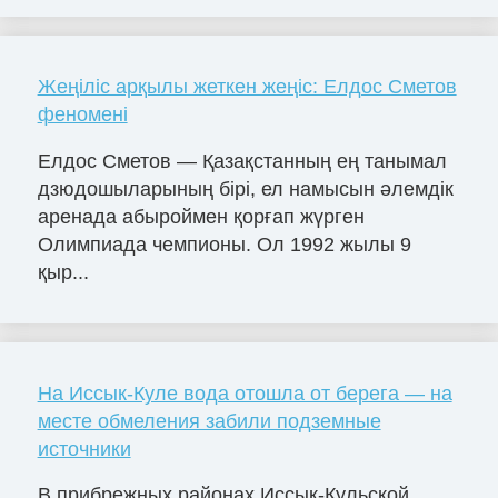
Жеңіліс арқылы жеткен жеңіс: Елдос Сметов
феномені
Елдос Сметов — Қазақстанның ең танымал
дзюдошыларының бірі, ел намысын әлемдік
аренада абыроймен қорғап жүрген
Олимпиада чемпионы. Ол 1992 жылы 9
қыр...
На Иссык-Куле вода отошла от берега — на
месте обмеления забили подземные
источники
В прибрежных районах Иссык-Кульской