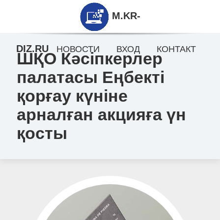
M.KR-
DIZ.RU
НОВОСТИ
ВХОД
КОНТАКТ
ШҚО Кәсіпкерлер
палатасы Еңбекті
қорғау күніне
арналған акцияға үн
қосты