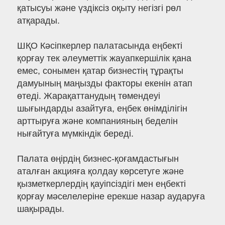
қатысуы және үздіксіз оқыту негізгі рөл
атқарады.
ШҚО Кәсіпкерлер палатасында еңбекті
қорғау тек әлеуметтік жауапкершілік қана
емес, сонымен қатар бизнестің тұрақты
дамуының маңызды факторы екенін атап
өтеді. Жарақаттанудың төмендеуі
шығындарды азайтуға, еңбек өнімділігін
арттыруға және компанияның беделін
нығайтуға мүмкіндік береді.
Палата өңірдің бизнес-қоғамдастығын
аталған акцияға қолдау көрсетуге және
қызметкерлердің қауіпсіздігі мен еңбекті
қорғау мәселелеріне ерекше назар аударуға
шақырады.