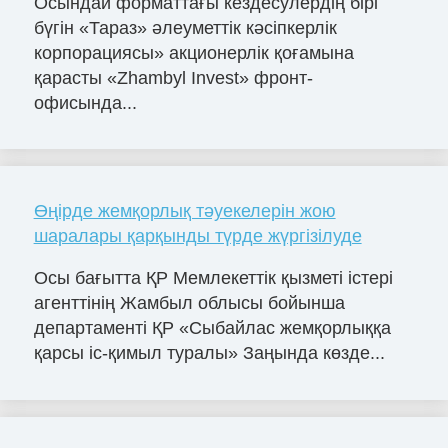
Осындай форматтағы кездесулердің бірі
бүгін «Тараз» әлеуметтік кәсіпкерлік
корпорациясы» акционерлік қоғамына
қарасты «Zhambyl Invest» фронт-
офисында...
Өңірде жемқорлық тәуекелерін жою
шаралары қарқынды түрде жүргізілуде
Осы бағытта ҚР Мемлекеттік қызметі істері
агенттінің Жамбыл облысы бойынша
департаменті ҚР «Сыбайлас жемқорлыққа
қарсы іс-қимыл туралы» Заңында көзде...