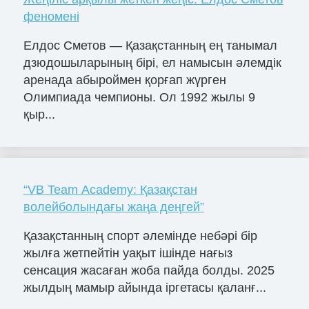
феномені
Елдос Сметов — Қазақстанның ең танымал
дзюдошыларының бірі, ел намысын әлемдік
аренада абыроймен қорғап жүрген
Олимпиада чемпионы. Ол 1992 жылы 9
қыр...
“VB Team Academy: Қазақстан
волейболындағы жаңа деңгей”
Қазақстанның спорт әлемінде небәрі бір
жылға жетпейтін уақыт ішінде нағыз
сенсация жасаған жоба пайда болды. 2025
жылдың мамыр айында іргетасы қаланғ...