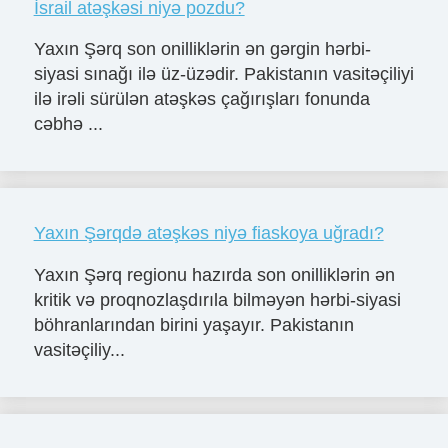
İsrail atəşkəsi niyə pozdu?
Yaxın Şərq son onilliklərin ən gərgin hərbi-
siyasi sınağı ilə üz-üzədir. Pakistanın vasitəçiliyi
ilə irəli sürülən atəşkəs çağırışları fonunda
cəbhə ...
Yaxın Şərqdə atəşkəs niyə fiaskoya uğradı?
Yaxın Şərq regionu hazırda son onilliklərin ən
kritik və proqnozlaşdırıla bilməyən hərbi-siyasi
böhranlarından birini yaşayır. Pakistanın
vasitəçiliy...