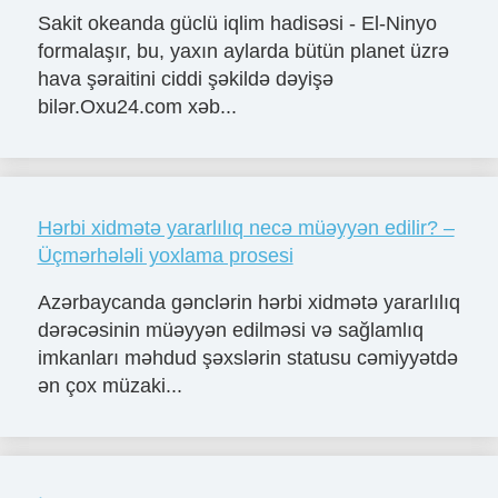
Sakit okeanda güclü iqlim hadisəsi - El-Ninyo
formalaşır, bu, yaxın aylarda bütün planet üzrə
hava şəraitini ciddi şəkildə dəyişə
bilər.Oxu24.com xəb...
Hərbi xidmətə yararlılıq necə müəyyən edilir? –
Üçmərhələli yoxlama prosesi
Azərbaycanda gənclərin hərbi xidmətə yararlılıq
dərəcəsinin müəyyən edilməsi və sağlamlıq
imkanları məhdud şəxslərin statusu cəmiyyətdə
ən çox müzaki...