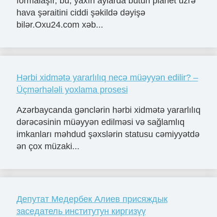
formalaşır, bu, yaxın aylarda bütün planet üzrə
hava şəraitini ciddi şəkildə dəyişə
bilər.Oxu24.com xəb...
Hərbi xidmətə yararlılıq necə müəyyən edilir? –
Üçmərhələli yoxlama prosesi
Azərbaycanda gənclərin hərbi xidmətə yararlılıq
dərəcəsinin müəyyən edilməsi və sağlamlıq
imkanları məhdud şəxslərin statusu cəmiyyətdə
ən çox müzaki...
Депутат Медербек Алиев присяждык
заседатель институтун киргизүү