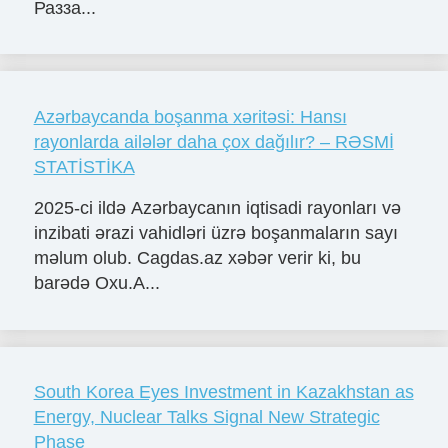
Разза...
Azərbaycanda boşanma xəritəsi: Hansı
rayonlarda ailələr daha çox dağılır? – RƏSMİ
STATİSTİKA
2025-ci ildə Azərbaycanın iqtisadi rayonları və
inzibati ərazi vahidləri üzrə boşanmaların sayı
məlum olub. Cagdas.az xəbər verir ki, bu
barədə Oxu.A...
South Korea Eyes Investment in Kazakhstan as
Energy, Nuclear Talks Signal New Strategic
Phase