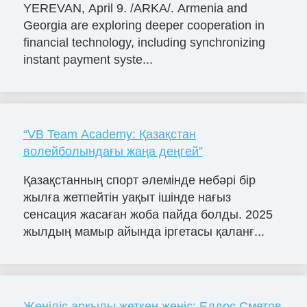
YEREVAN, April 9. /ARKA/. Armenia and
Georgia are exploring deeper cooperation in
financial technology, including synchronizing
instant payment syste...
“VB Team Academy: Қазақстан
волейболындағы жаңа деңгей”
Қазақстанның спорт әлемінде небәрі бір
жылға жетпейтін уақыт ішінде нағыз
сенсация жасаған жоба пайда болды. 2025
жылдың мамыр айында іргетасы қаланғ...
Жеңіліс арқылы жеткен жеңіс: Елдос Сметов