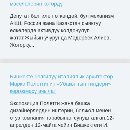
маселелерин көтөрдү
Депутат белгилеп өткөндөй, бул механизм
АКШ, Россия жана Казакстан сыяктуу
өлкөлөрдө активдүү колдонулуп
жатат.Жыйын учурунда Медербек Алиев,
Жогорку...
Бишкекте белгилүү италиялык архитектор
Марко Полеттинин «Убакыттын тилдери»
көргөзмөсү ачылат
Экспозиция Полетти жана башка
дизайнерлердин иштерин, болжол менен
отуз компания тарабынан сунушталган.12-
апрелден 12-майга чейин Бишкектеги И.