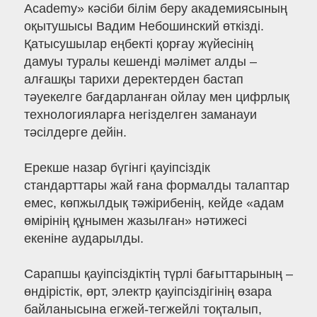
Academy» кәсіби білім беру академиясының
оқытушысы Вадим Небошинский өткізді.
Қатысушылар еңбекті қорғау жүйесінің
дамуы туралы кешенді мәлімет алды –
алғашқы тарихи деректерден бастап
тәуекелге бағдарланған ойлау мен цифрлық
технологияларға негізделген заманауи
тәсілдерге дейін.
Ерекше назар бүгінгі қауіпсіздік
стандарттары жай ғана формалды талаптар
емес, көпжылдық тәжірибенің, кейде «адам
өмірінің құнымен жазылған» нәтижесі
екеніне аударылды.
Сарапшы қауіпсіздіктің түрлі бағыттарының –
өндірістік, өрт, электр қауіпсіздігінің өзара
байланысына егжей-тегжейлі тоқталып,