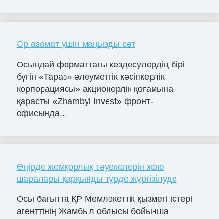
Әр азамат үшін маңызды сәт
Осындай форматтағы кездесулердің бірі
бүгін «Тараз» әлеуметтік кәсіпкерлік
корпорациясы» акционерлік қоғамына
қарасты «Zhambyl Invest» фронт-
офисында...
Өңірде жемқорлық тәуекелерін жою
шаралары қарқынды түрде жүргізілуде
Осы бағытта ҚР Мемлекеттік қызметі істері
агенттінің Жамбыл облысы бойынша