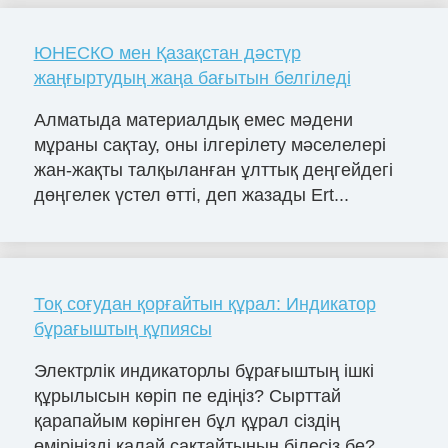
ЮНЕСКО мен Қазақстан дәстүр
жаңғыртудың жаңа бағытын белгіледі
Алматыда материалдық емес мәдени
мұраны сақтау, оны ілгерілету мәселелері
жан-жақты талқыланған ұлттық деңгейдегі
дөңгелек үстел өтті, деп жазады Ert...
Тоқ соғудан қорғайтын құрал: Индикатор
бұрағыштың құпиясы
Электрлік индикаторлы бұрағыштың ішкі
құрылысын көріп пе едіңіз? Сырттай
қарапайым көрінген бұл құрал сіздің
өміріңізді қалай сақтайтынын білесіз бе?...