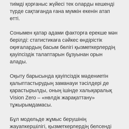
тиімді қорғаныс жүйесі тек оларды кешенді
түрде сақтағанда ғана мүмкін екенін атап
өтті.
Сонымен қатар адами факторға ерекше мән
берілді: статистикаға сәйкес өндірістік
оқиғалардың басым бөлігі қызметкерлердің
қауіпсіздік талаптарын бұзуынан орын
алады.
Оқыту барысында қауіпсіздік мәдениетін
қалыптастырудың заманауи тәсілдері де
қарастырылды, оның ішінде халықаралық
Vision Zero – «нөлдік жарақаттану»
тұжырымдамасы.
Бұл модельде жұмыс берушінің
жауапкершілігі, қызметкерлердің белсенді