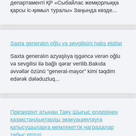
департаменті ҚР «Сыбайлас жемқорлыққа
қарсы іс-қимыл туралы» Заңында көзде...
Saxta generalın oğlu və sevgilisini həbs etdilər
Saxta generalın azyaşlıya işgəncə verən oğlu
və sevgilisi ilə bağlı qərar verilib.Bakıda
əvvəllər özünü "general-mayor" kimi təqdim
edərək dələduzluq...
Президент атынан Таяу Шығыс елдерінен
қазақстандықтарды эвакуациялауға
қатысушыларға мемлекеттік наградалар
табыс етілді