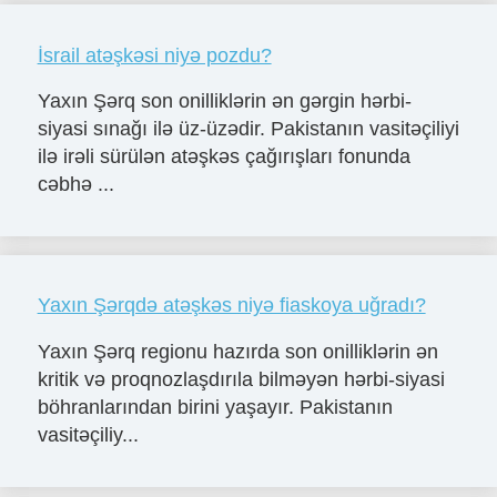
İsrail atəşkəsi niyə pozdu?
Yaxın Şərq son onilliklərin ən gərgin hərbi-
siyasi sınağı ilə üz-üzədir. Pakistanın vasitəçiliyi
ilə irəli sürülən atəşkəs çağırışları fonunda
cəbhə ...
Yaxın Şərqdə atəşkəs niyə fiaskoya uğradı?
Yaxın Şərq regionu hazırda son onilliklərin ən
kritik və proqnozlaşdırıla bilməyən hərbi-siyasi
böhranlarından birini yaşayır. Pakistanın
vasitəçiliy...