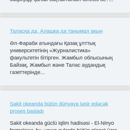
Таласқа да, Алашқа да танымал ақын
Әл-Фараби атындағы Қазақ ұлттық
университетінің «Журналистика»
факультетін бітірген. Жамбыл облысының
Байзақ, Жамбыл және Талас аудандық
газеттерінде...
Sakit okeanda bütün dünyaya təsir edəcək
proses başladı
Sakit okeanda güclü iqlim hadisəsi - El-Ninyo