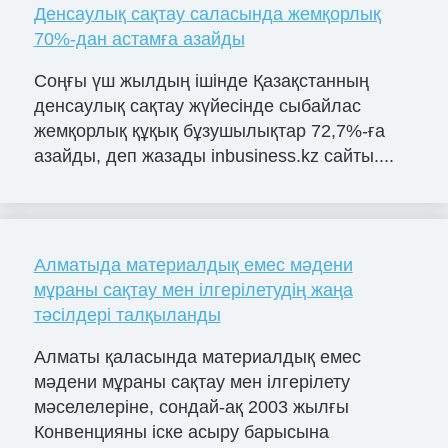
Денсаулық сақтау саласында жемқорлық
70%-дан астамға азайды
Соңғы үш жылдың ішінде Қазақстанның
денсаулық сақтау жүйесінде сыбайлас
жемқорлық құқық бұзушылықтар 72,7%-ға
азайды, деп жазады inbusiness.kz сайты....
Алматыда материалдық емес мәдени
мұраны сақтау мен ілгерілетудің жаңа
тәсілдері талқыланды
Алматы қаласында материалдық емес
мәдени мұраны сақтау мен ілгерілету
мәселелеріне, сондай-ақ 2003 жылғы
Конвенцияны іске асыру барысына