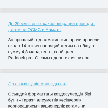
До 20 млн тенге: какие операции проводят
детям по ОСМС в Алматы
За прошлый год алматинские врачи провели
около 14 тысяч операций детям на общую
сумму 4,8 млрд тенге, сообщает
Paddock.pro. О самых дорогих из них ра...
Әр азамат үшін маңызды сәт
Осындай форматтағы кездесулердің бірі
бүгін «Тараз» әлеуметтік кәсіпкерлік
корпорациясы» акционерлік қоғамына