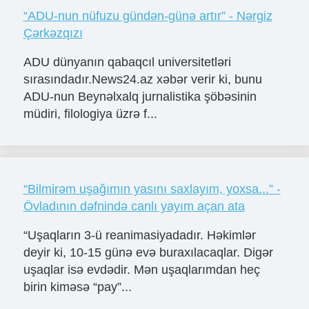
“ADU-nun nüfuzu gündən-günə artır” - Nərgiz
Çərkəzqızı
ADU dünyanın qabaqcıl universitetləri
sırasındadır.News24.az xəbər verir ki, bunu
ADU-nun Beynəlxalq jurnalistika şöbəsinin
müdiri, filologiya üzrə f...
“Bilmirəm uşağımın yasını saxlayım, yoxsa...” -
Övladının dəfnində canlı yayım açan ata
“Uşaqların 3-ü reanimasiyadadır. Həkimlər
deyir ki, 10-15 günə evə buraxılacaqlar. Digər
uşaqlar isə evdədir. Mən uşaqlarımdan heç
birin kiməsə “pay”...