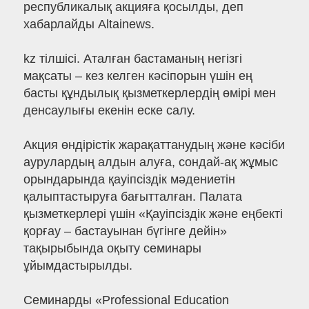
республикалық акцияға қосылды, деп
хабарлайды Altainews.
kz тілшісі. Аталған бастаманың негізгі
мақсаты – кез келген кәсіпорын үшін ең
басты құндылық қызметкерлердің өмірі мен
денсаулығы екенін еске салу.
Акция өндірістік жарақаттанудың және кәсіби
аурулардың алдын алуға, сондай-ақ жұмыс
орындарында қауіпсіздік мәдениетін
қалыптастыруға бағытталған. Палата
қызметкерлері үшін «Қауіпсіздік және еңбекті
қорғау – бастауынан бүгінге дейін»
тақырыбында оқыту семинары
ұйымдастырылды.
Семинарды «Professional Education