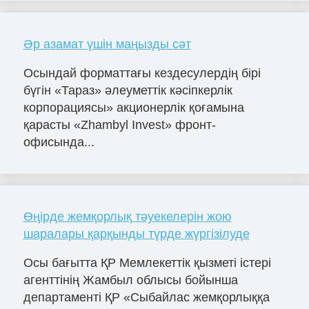
Әр азамат үшін маңызды сәт
Осындай форматтағы кездесулердің бірі
бүгін «Тараз» әлеуметтік кәсіпкерлік
корпорациясы» акционерлік қоғамына
қарасты «Zhambyl Invest» фронт-
офисында...
Өңірде жемқорлық тәуекелерін жою
шаралары қарқынды түрде жүргізілуде
Осы бағытта ҚР Мемлекеттік қызметі істері
агенттінің Жамбыл облысы бойынша
департаменті ҚР «Сыбайлас жемқорлыққа