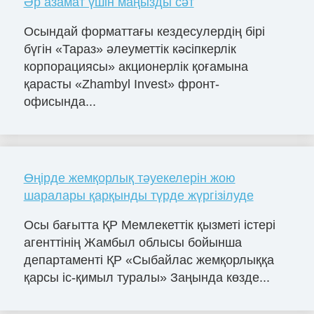
Әр азамат үшін маңызды сәт
Осындай форматтағы кездесулердің бірі
бүгін «Тараз» әлеуметтік кәсіпкерлік
корпорациясы» акционерлік қоғамына
қарасты «Zhambyl Invest» фронт-
офисында...
Өңірде жемқорлық тәуекелерін жою
шаралары қарқынды түрде жүргізілуде
Осы бағытта ҚР Мемлекеттік қызметі істері
агенттінің Жамбыл облысы бойынша
департаменті ҚР «Сыбайлас жемқорлыққа
қарсы іс-қимыл туралы» Заңында көзде...