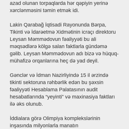
azad olunan torpaqlarda hər qəpiyin yerinə
xərclənməsini təmin etmək idi.
Lakin Qarabağ İqtisadi Rayonunda Bərpa,
Tikinti və İdarəetmə Xidmətinin icraçı direktoru
Leysan Məmmədovun fəaliyyəti bu ali
məqsədlərə kölgə salan faktlarla gündəmə
gəlib. Leysan Məmmədovun adı bizə və hüquq-
mühafizə orqanlarına heç də yad deyil.
Gənclər və İdman Nazirliyində 15 il ərzində
tikinti sektoruna rəhbərlik edən bu şəxsin
fəaliyyəti Hesablama Palatasının audit
hesabatlarında “yeyinti” və maxinasiya faktları
ilə əks olunub.
İddialara görə Olimpiya komplekslərinin
inşasında milyonlarla manatın