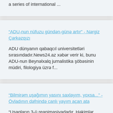
a series of international ...
“ADU-nun nüfuzu gündən-günə artır” - Nərgiz
Çərkəzqızı
ADU dünyanın qabaqcıl universitetləri
sırasındadır.News24.az xəbər verir ki, bunu
ADU-nun Beynəlxalq jurnalistika şöbəsinin
müdiri, filologiya üzrə f...
“Bilmirəm uşağımın yasını saxlayım, yoxsa...” -
Övladının dəfnində canlı yayım açan ata
“Uşaqların 3-ü reanimasiyadadır. Həkimlər