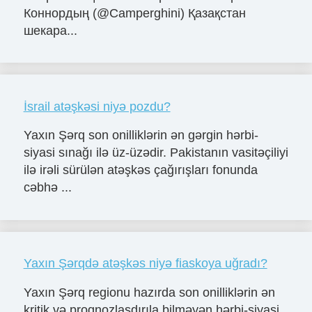
Коннордың (@Camperghini) Қазақстан
шекара...
İsrail atəşkəsi niyə pozdu?
Yaxın Şərq son onilliklərin ən gərgin hərbi-
siyasi sınağı ilə üz-üzədir. Pakistanın vasitəçiliyi
ilə irəli sürülən atəşkəs çağırışları fonunda
cəbhə ...
Yaxın Şərqdə atəşkəs niyə fiaskoya uğradı?
Yaxın Şərq regionu hazırda son onilliklərin ən
kritik və proqnozlaşdırıla bilməyən hərbi-siyasi