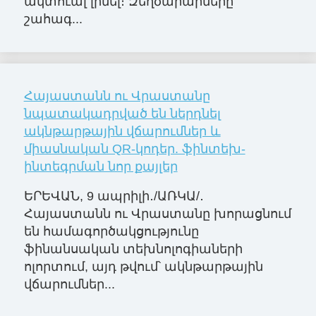
ակտուալ լինել։ Զեղծարարները
շահագ...
Հայաստանն ու Վրաստանը
նպատակադրված են ներդնել
ակնթարթային վճարումներ և
միասնական QR-կոդեր. ֆինտեխ-
ինտեգրման նոր քայլեր
ԵՐԵՎԱՆ, 9 ապրիլի․/ԱՌԿԱ/․
Հայաստանն ու Վրաստանը խորացնում
են համագործակցությունը
ֆինանսական տեխնոլոգիաների
ոլորտում, այդ թվում՝ ակնթարթային
վճարումներ...