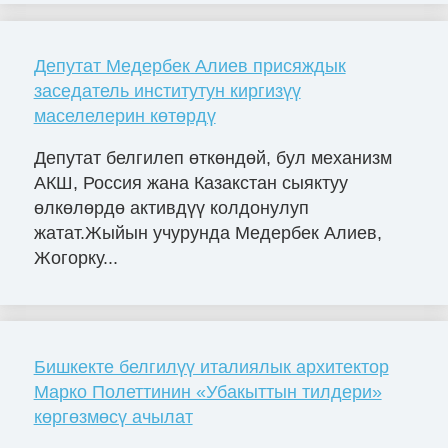
Депутат Медербек Алиев присяждык
заседатель институтун киргизүү
маселелерин көтөрдү
Депутат белгилеп өткөндөй, бул механизм
АКШ, Россия жана Казакстан сыяктуу
өлкөлөрдө активдүү колдонулуп
жатат.Жыйын учурунда Медербек Алиев,
Жогорку...
Бишкекте белгилүү италиялык архитектор
Марко Полеттинин «Убакыттын тилдери»
көргөзмөсү ачылат