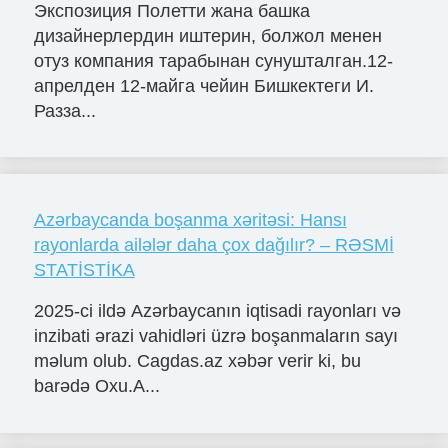
Экспозиция Полетти жана башка
дизайнерлердин иштерин, болжол менен
отуз компания тарабынан сунушталган.12-
апрелден 12-майга чейин Бишкектеги И.
Разза...
Azərbaycanda boşanma xəritəsi: Hansı
rayonlarda ailələr daha çox dağılır? – RƏSMİ
STATİSTİKA
2025-ci ildə Azərbaycanın iqtisadi rayonları və
inzibati ərazi vahidləri üzrə boşanmaların sayı
məlum olub. Cagdas.az xəbər verir ki, bu
barədə Oxu.A...