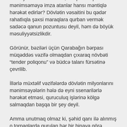
mənimsəməyə imza atanlar hansı məntiqlə
hərəkət edirlər? Dövlətin vəsaitini bu qədər
rahatlıqla şəxsi maraqlara qurban vermək
sadəcə qanun pozuntusu deyil, həm də böyük
məsuliyyətsizlikdir.
Görünür, bəziləri üçün Qarabağın bərpası
müqəddəs vəzifə olmaqdan çıxaraq növbəti
“tender poliqonu” və büdcə talanı fürsətinə
çevrilib.
İllərlə müxtəlif vəzifələrdə dövlətin milyonlarını
mənimsəyələrin hələ də eyni ssenarilərlə
hərəkət etməsi, quruculuq işlərinə kölgə
salmaqdan başqa bir şey deyil.
Amma unutmaq olmaz ki, şəhid qanı ilə alınmış
o torpaqlarda qurulan hər bir binaya görə