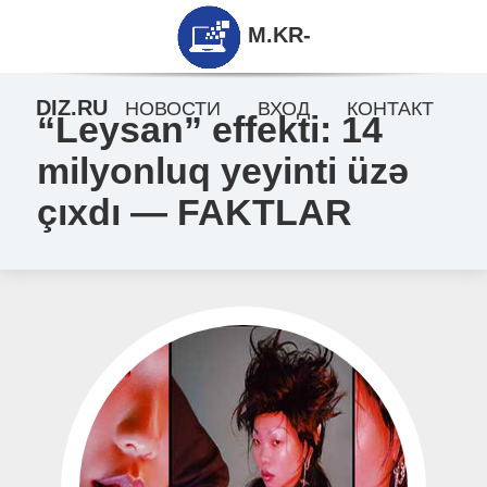
M.KR-
DIZ.RU
НОВОСТИ
ВХОД
КОНТАКТ
“Leysan” effekti: 14
milyonluq yeyinti üzə
çıxdı — FAKTLAR