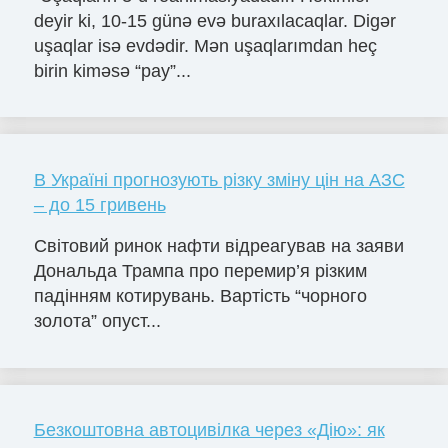
deyir ki, 10-15 günə evə buraxılacaqlar. Digər
uşaqlar isə evdədir. Mən uşaqlarımdan heç
birin kiməsə “pay”...
В Україні прогнозують різку зміну цін на АЗС
– до 15 гривень
Світовий ринок нафти відреагував на заяви
Дональда Трампа про перемир’я різким
падінням котирувань. Вартість “чорного
золота” опуст...
Безкоштовна автоцивілка через «Дію»: як