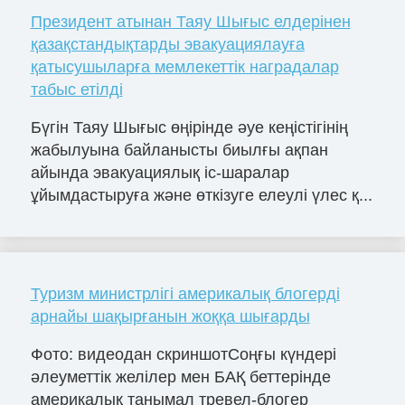
Президент атынан Таяу Шығыс елдерінен
қазақстандықтарды эвакуациялауға
қатысушыларға мемлекеттік наградалар
табыс етілді
Бүгін Таяу Шығыс өңірінде әуе кеңістігінің
жабылуына байланысты биылғы ақпан
айында эвакуациялық іс-шаралар
ұйымдастыруға және өткізуге елеулі үлес қ...
Туризм министрлігі америкалық блогерді
арнайы шақырғанын жоққа шығарды
Фото: видеодан скриншотСоңғы күндері
әлеуметтік желілер мен БАҚ беттерінде
америкалық танымал тревел-блогер