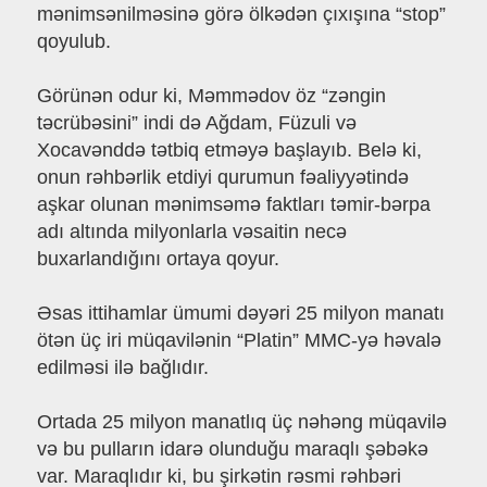
mənimsənilməsinə görə ölkədən çıxışına “stop”
qoyulub.
Görünən odur ki, Məmmədov öz “zəngin
təcrübəsini” indi də Ağdam, Füzuli və
Xocavənddə tətbiq etməyə başlayıb. Belə ki,
onun rəhbərlik etdiyi qurumun fəaliyyətində
aşkar olunan mənimsəmə faktları təmir-bərpa
adı altında milyonlarla vəsaitin necə
buxarlandığını ortaya qoyur.
Əsas ittihamlar ümumi dəyəri 25 milyon manatı
ötən üç iri müqavilənin “Platin” MMC-yə həvalə
edilməsi ilə bağlıdır.
Ortada 25 milyon manatlıq üç nəhəng müqavilə
və bu pulların idarə olunduğu maraqlı şəbəkə
var. Maraqlıdır ki, bu şirkətin rəsmi rəhbəri