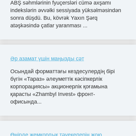
ABŞ səhmlərinin fyuçersləri cümə axşamı
indekslərin əvvəlki sessiyada yüksəlməsindən
sonra düşdü. Bu, kövrək Yaxın Şərq
atəşkəsində çatlar yaranması ...
Әр азамат үшін маңызды сәт
Осындай форматтағы кездесулердің бірі
бүгін «Тараз» әлеуметтік кәсіпкерлік
корпорациясы» акционерлік қоғамына
қарасты «Zhambyl Invest» фронт-
офисында...
Өңірде жемқорлық тәуекелерін жою