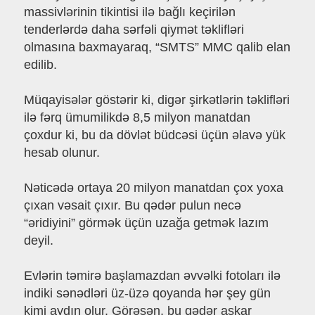
massivlərinin tikintisi ilə bağlı keçirilən
tenderlərdə daha sərfəli qiymət təklifləri
olmasına baxmayaraq, “SMTS” MMC qalib elan
edilib.
Müqayisələr göstərir ki, digər şirkətlərin təklifləri
ilə fərq ümumilikdə 8,5 milyon manatdan
çoxdur ki, bu da dövlət büdcəsi üçün əlavə yük
hesab olunur.
Nəticədə ortaya 20 milyon manatdan çox yoxa
çıxan vəsait çıxır. Bu qədər pulun necə
“əridiyini” görmək üçün uzağa getmək lazım
deyil.
Evlərin təmirə başlamazdan əvvəlki fotoları ilə
indiki sənədləri üz-üzə qoyanda hər şey gün
kimi aydın olur. Görəsən, bu qədər aşkar