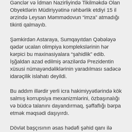
Gənclər və İdman Nazirliyində Tikilməkdə Olan
Obyektlərin Müdiriyyətinə rəhbərlik etdiyi 15 il
ərzində Leysan Məmmədovun “imza” atmadığı
tikinti qalmayıb.
Şəmkirdən Astaraya, Sumqayıtdan Qəbələyə
qədər ucalan olimpiya komplekslərinin hər
kərpici bu maxinasiyalara “şahidlik” edib.
İşğaldan azad edilmiş ərazilərdə Prezidentin
xüsusi nümayəndəliklərinin yaradılması sadəcə
idarəçilik islahatı deyildi.
Bu addım illərdir yerli icra hakimiyyətlərində kök
salmış korrupsiya mexanizmlərini, özbaşınalığı
və büdcə talanını dayandırmaq, şəffaflığı bərpa
etmək məqsədi daşıyırdı.
Dövlət başçısının əsas hədəfi şəhid qanı ilə