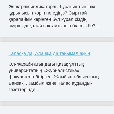
Электрлік индикаторлы бұрағыштың ішкі
құрылысын көріп пе едіңіз? Сырттай
қарапайым көрінген бұл құрал сіздің
өміріңізді қалай сақтайтынын білесіз бе?...
Таласқа да, Алашқа да танымал ақын
Әл-Фараби атындағы Қазақ ұлттық
университетінің «Журналистика»
факультетін бітірген. Жамбыл облысының
Байзақ, Жамбыл және Талас аудандық
газеттерінде...