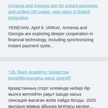
Armenia and Georgia aim for instant payments
and unified QR codes: new steps in fintech
integration
YEREVAN, April 9. /ARKA/. Armenia and
Georgia are exploring deeper cooperation in
financial technology, including synchronizing
instant payment syste...
“VB Team Academy: Қазақстан
волейболындағы жаңа деңгей”
Қазақстанның спорт әлемінде небәрі бір
жылға жетпейтін уақыт ішінде нағыз
сенсация жасаған жоба пайда болды. 2025
жылдың мамыр айында іргетасы қаланғ...