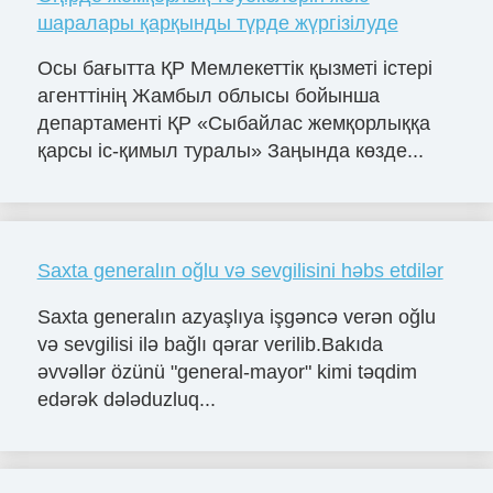
шаралары қарқынды түрде жүргізілуде
Осы бағытта ҚР Мемлекеттік қызметі істері
агенттінің Жамбыл облысы бойынша
департаменті ҚР «Сыбайлас жемқорлыққа
қарсы іс-қимыл туралы» Заңында көзде...
Saxta generalın oğlu və sevgilisini həbs etdilər
Saxta generalın azyaşlıya işgəncə verən oğlu
və sevgilisi ilə bağlı qərar verilib.Bakıda
əvvəllər özünü "general-mayor" kimi təqdim
edərək dələduzluq...