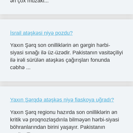
ən çox müzaki...
İsrail atəşkəsi niyə pozdu?
Yaxın Şərq son onilliklərin ən gərgin hərbi-
siyasi sınağı ilə üz-üzədir. Pakistanın vasitəçiliyi
ilə irəli sürülən atəşkəs çağırışları fonunda
cəbhə ...
Yaxın Şərqdə atəşkəs niyə fiaskoya uğradı?
Yaxın Şərq regionu hazırda son onilliklərin ən
kritik və proqnozlaşdırıla bilməyən hərbi-siyasi
böhranlarından birini yaşayır. Pakistanın