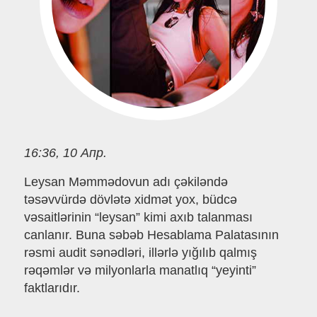
16:36, 10 Апр.
Leysan Məmmədovun adı çəkiləndə
təsəvvürdə dövlətə xidmət yox, büdcə
vəsaitlərinin “leysan” kimi axıb talanması
canlanır. Buna səbəb Hesablama Palatasının
rəsmi audit sənədləri, illərlə yığılıb qalmış
rəqəmlər və milyonlarla manatlıq “yeyinti”
faktlarıdır.