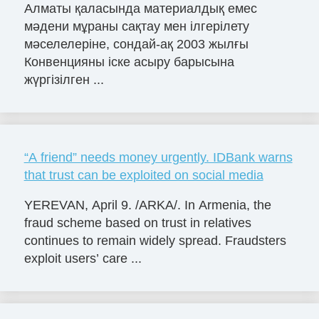
Алматы қаласында материалдық емес
мәдени мұраны сақтау мен ілгерілету
мәселелеріне, сондай-ақ 2003 жылғы
Конвенцияны іске асыру барысына
жүргізілген ...
“A friend” needs money urgently. IDBank warns
that trust can be exploited on social media
YEREVAN, April 9. /ARKA/. In Armenia, the
fraud scheme based on trust in relatives
continues to remain widely spread. Fraudsters
exploit users’ care ...