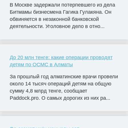
В Москве задержали потерпевшего из дела
Битмамы бизнесмена Гагика Гулакяна. Он
обвиняется в незаконной банковской
деятельности. Уголовное дело в отно...
До 20 млн тенге: какие операции проводят
детям по ОСМС в Алматы
За прошлый год алматинские врачи провели
около 14 тысяч операций детям на общую
сумму 4,8 млрд тенге, сообщает
Paddock.pro. О самых дорогих из них ра...