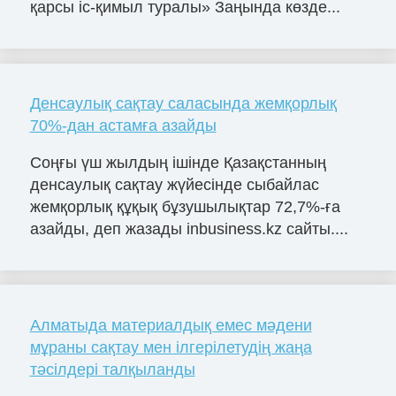
қарсы іс-қимыл туралы» Заңында көзде...
Денсаулық сақтау саласында жемқорлық
70%-дан астамға азайды
Соңғы үш жылдың ішінде Қазақстанның
денсаулық сақтау жүйесінде сыбайлас
жемқорлық құқық бұзушылықтар 72,7%-ға
азайды, деп жазады inbusiness.kz сайты....
Алматыда материалдық емес мәдени
мұраны сақтау мен ілгерілетудің жаңа
тәсілдері талқыланды