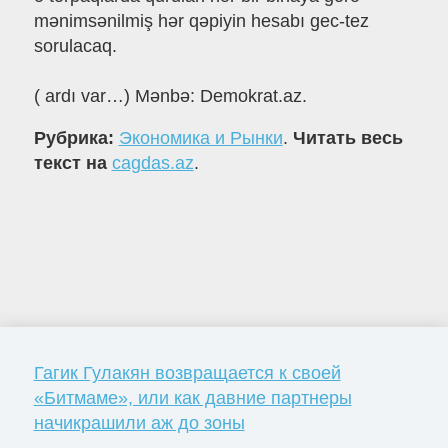
mənimsənilmiş hər qəpiyin hesabı gec-tez
sorulacaq.
( ardı var…) Mənbə: Demokrat.az.
Рубрика:
Экономика и Рынки
.
Читать весь
текст на
cagdas.az
.
Гагик Гулакян возвращается к своей
«Битмаме», или как давние партнеры
начикрашили аж до зоны