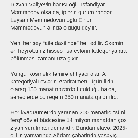
Rizvan Vəliyevin bacısı oğlu İsfəndiyar
Məmmədov olsa da, iplərin qurum rəhbəri
Leysan Məmmədovun oğlu Elnur
Məmmədovun əlində olduğu deyilir.
Yəni hər şey “ailə daxilində” həll edilir. Sxemin
ən heyrətamiz hissəsi isə evlərin kateqoriyalara
bölünməsi zamanı üzə çıxır.
Yüngül kosmetik təmirə ehtiyacı olan A
kateqoriyalı evlərin kvadratmetri üçün ilkin
olaraq 150 manat nəzərdə tutulduğu halda,
sənədlərdə bu rəqəm 350 manata qaldırılıb.
Hər kvadratmetrdə yaranan 200 manatlıq “süni
fərq” dövlət büdcəsinə 14 milyon manatdan çox
ziyan vurulması deməkdir. Bundan əlavə, 2025-
ci ilin yanvarında Ağdam şəhərində yaşayış