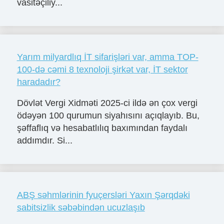
vasitəçiliy...
Yarım milyardlıq İT sifarişləri var, amma TOP-
100-də cəmi 8 texnoloji şirkət var, İT sektor
haradadır?
Dövlət Vergi Xidməti 2025-ci ildə ən çox vergi
ödəyən 100 qurumun siyahısını açıqlayıb. Bu,
şəffaflıq və hesabatlılıq baxımından faydalı
addımdır. Si...
ABŞ səhmlərinin fyuçersləri Yaxın Şərqdəki
sabitsizlik səbəbindən ucuzlaşıb