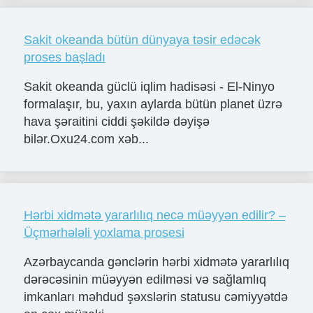
Sakit okeanda bütün dünyaya təsir edəcək
proses başladı
Sakit okeanda güclü iqlim hadisəsi - El-Ninyo
formalaşır, bu, yaxın aylarda bütün planet üzrə
hava şəraitini ciddi şəkildə dəyişə
bilər.Oxu24.com xəb...
Hərbi xidmətə yararlılıq necə müəyyən edilir? –
Üçmərhələli yoxlama prosesi
Azərbaycanda gənclərin hərbi xidmətə yararlılıq
dərəcəsinin müəyyən edilməsi və sağlamlıq
imkanları məhdud şəxslərin statusu cəmiyyətdə