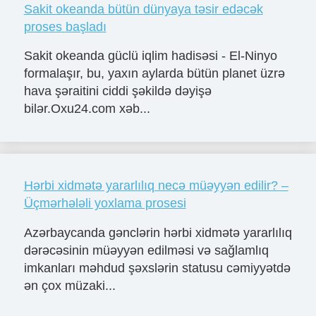
Sakit okeanda bütün dünyaya təsir edəcək
proses başladı
Sakit okeanda güclü iqlim hadisəsi - El-Ninyo
formalaşır, bu, yaxın aylarda bütün planet üzrə
hava şəraitini ciddi şəkildə dəyişə
bilər.Oxu24.com xəb...
Hərbi xidmətə yararlılıq necə müəyyən edilir? –
Üçmərhələli yoxlama prosesi
Azərbaycanda gənclərin hərbi xidmətə yararlılıq
dərəcəsinin müəyyən edilməsi və sağlamlıq
imkanları məhdud şəxslərin statusu cəmiyyətdə
ən çox müzaki...