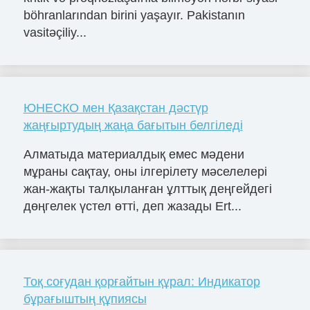
böhranlarından birini yaşayır. Pakistanın
vasitəçiliy...
ЮНЕСКО мен Қазақстан дәстүр
жаңғыртудың жаңа бағытын белгіледі
Алматыда материалдық емес мәдени
мұраны сақтау, оны ілгерілету мәселелері
жан-жақты талқыланған ұлттық деңгейдегі
дөңгелек үстел өтті, деп жазады Ert...
Тоқ соғудан қорғайтын құрал: Индикатор
бұрағыштың құпиясы