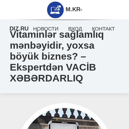
M.KR-
DIZ.RU
НОВОСТИ
ВХОД
КОНТАКТ
Vitaminlər sağlamlıq
mənbəyidir, yoxsa
böyük biznes? –
Ekspertdən VACİB
XƏBƏRDARLIQ