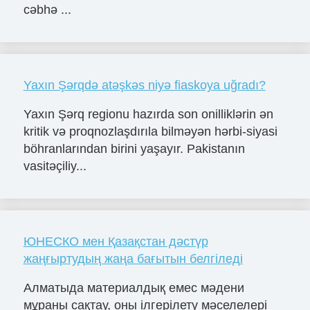
cəbhə ...
Yaxın Şərqdə atəşkəs niyə fiaskoya uğradı?
Yaxın Şərq regionu hazırda son onilliklərin ən
kritik və proqnozlaşdırıla bilməyən hərbi-siyasi
böhranlarından birini yaşayır. Pakistanın
vasitəçiliy...
ЮНЕСКО мен Қазақстан дәстүр
жаңғыртудың жаңа бағытын белгіледі
Алматыда материалдық емес мәдени
мұраны сақтау, оны ілгерілету мәселелері