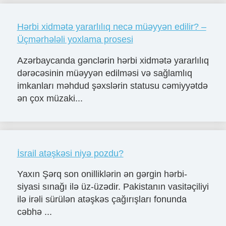
Hərbi xidmətə yararlılıq necə müəyyən edilir? –
Üçmərhələli yoxlama prosesi
Azərbaycanda gənclərin hərbi xidmətə yararlılıq
dərəcəsinin müəyyən edilməsi və sağlamlıq
imkanları məhdud şəxslərin statusu cəmiyyətdə
ən çox müzaki...
İsrail atəşkəsi niyə pozdu?
Yaxın Şərq son onilliklərin ən gərgin hərbi-
siyasi sınağı ilə üz-üzədir. Pakistanın vasitəçiliyi
ilə irəli sürülən atəşkəs çağırışları fonunda
cəbhə ...