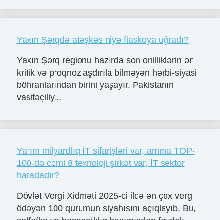
Yaxın Şərqdə atəşkəs niyə fiaskoya uğradı?
Yaxın Şərq regionu hazırda son onilliklərin ən
kritik və proqnozlaşdırıla bilməyən hərbi-siyasi
böhranlarından birini yaşayır. Pakistanın
vasitəçiliy...
Yarım milyardlıq İT sifarişləri var, amma TOP-
100-də cəmi 8 texnoloji şirkət var, İT sektor
haradadır?
Dövlət Vergi Xidməti 2025-ci ildə ən çox vergi
ödəyən 100 qurumun siyahısını açıqlayıb. Bu,