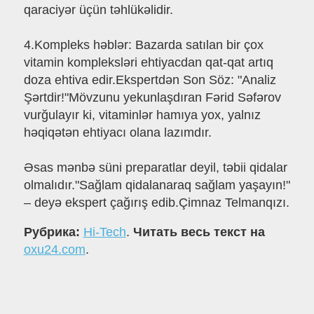
qaraciyər üçün təhlükəlidir.
4.Kompleks həblər: Bazarda satılan bir çox
vitamin kompleksləri ehtiyacdan qat-qat artıq
doza ehtiva edir.Ekspertdən Son Söz: "Analiz
Şərtdir!"Mövzunu yekunlaşdıran Fərid Səfərov
vurğulayır ki, vitaminlər hamıya yox, yalnız
həqiqətən ehtiyacı olana lazımdır.
Əsas mənbə süni preparatlar deyil, təbii qidalar
olmalıdır."Sağlam qidalanaraq sağlam yaşayın!"
– deyə ekspert çağırış edib.Çimnaz Telmanqızı.
Рубрика:
Hi-Tech
.
Читать весь текст на
oxu24.com
.