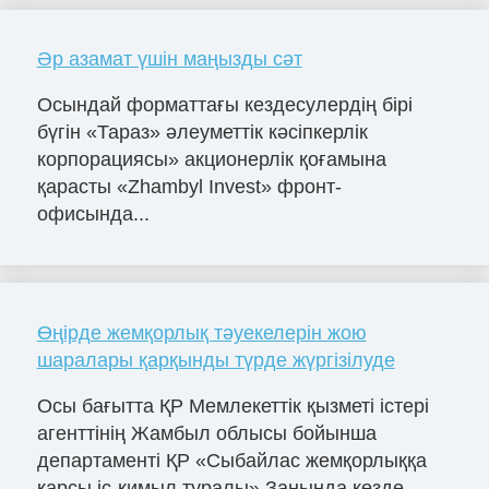
Әр азамат үшін маңызды сәт
Осындай форматтағы кездесулердің бірі
бүгін «Тараз» әлеуметтік кәсіпкерлік
корпорациясы» акционерлік қоғамына
қарасты «Zhambyl Invest» фронт-
офисында...
Өңірде жемқорлық тәуекелерін жою
шаралары қарқынды түрде жүргізілуде
Осы бағытта ҚР Мемлекеттік қызметі істері
агенттінің Жамбыл облысы бойынша
департаменті ҚР «Сыбайлас жемқорлыққа
қарсы іс-қимыл туралы» Заңында көзде...