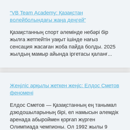
“VB Team Academy: Қазақстан
волейболындағы жаңа деңгей”
Қазақстанның спорт әлемінде небәрі бір
жылға жетпейтін уақыт ішінде нағыз
сенсация жасаған жоба пайда болды. 2025
жылдың мамыр айында іргетасы қаланғ...
Жеңіліс арқылы жеткен жеңіс: Елдос Сметов
феномені
Елдос Сметов — Қазақстанның ең танымал
дзюдошыларының бірі, ел намысын әлемдік
аренада абыроймен қорғап жүрген
Олимпиада чемпионы. Ол 1992 жылы 9