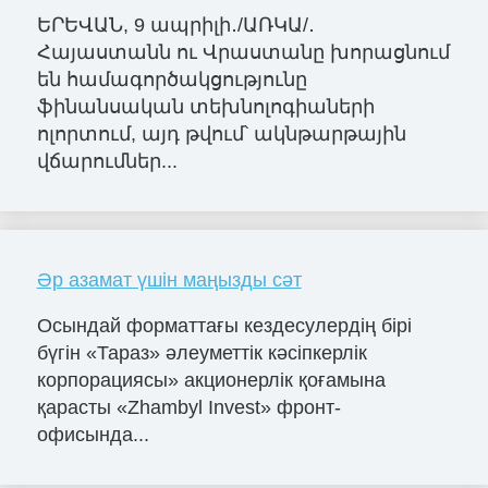
ԵՐԵՎԱՆ, 9 ապրիլի․/ԱՌԿԱ/․
Հայաստանն ու Վրաստանը խորացնում
են համագործակցությունը
ֆինանսական տեխնոլոգիաների
ոլորտում, այդ թվում՝ ակնթարթային
վճարումներ...
Әр азамат үшін маңызды сәт
Осындай форматтағы кездесулердің бірі
бүгін «Тараз» әлеуметтік кәсіпкерлік
корпорациясы» акционерлік қоғамына
қарасты «Zhambyl Invest» фронт-
офисында...