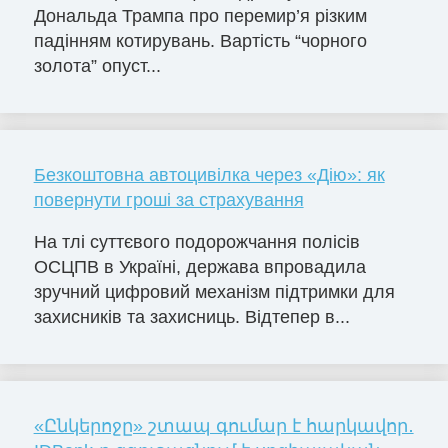
Дональда Трампа про перемир’я різким
падінням котирувань. Вартість “чорного
золота” опуст...
Безкоштовна автоцивілка через «Дію»: як
повернути гроші за страхування
На тлі суттєвого подорожчання полісів
ОСЦПВ в Україні, держава впровадила
зручний цифровий механізм підтримки для
захисників та захисниць. Відтепер в...
«Ընկերոջը» շտապ գումար է հարկավոր․