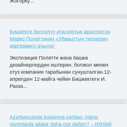
Жогорку...
Бишкекте белгилүү италиялык архитектор
Марко Полеттинин «Убакыттын тилдери»
көргөзмөсү ачылат
Экспозиция Полетти жана башка
дизайнерлердин иштерин, болжол менен
отуз компания тарабынан сунушталган.12-
апрелден 12-майга чейин Бишкектеги И.
Разза...
Azərbaycanda boşanma xəritəsi: Hansı
rayonlarda ailələr daha çox dağılır? – RƏSMİ