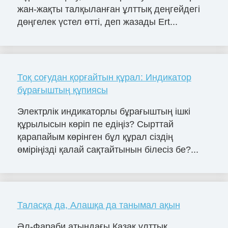
жан-жақты талқыланған ұлттық деңгейдегі
дөңгелек үстел өтті, деп жазады Ert...
Тоқ соғудан қорғайтын құрал: Индикатор
бұрағыштың құпиясы
Электрлік индикаторлы бұрағыштың ішкі
құрылысын көріп пе едіңіз? Сырттай
қарапайым көрінген бұл құрал сіздің
өміріңізді қалай сақтайтынын білесіз бе?...
Таласқа да, Алашқа да танымал ақын
Әл-Фараби атындағы Қазақ ұлттық