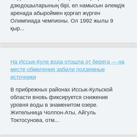
дзюдошыларының бірі, ел намысын әлемдік
аренада абыроймен қорғап жүрген
Олимпиада чемпионы. Ол 1992 жылы 9
қыр...
На Иссык-Куле вода отошла от берега — на
месте обмеления забили подземные
источники
В прибрежных районах Иссык-Кульской
области вновь фиксируется снижение
уровня воды в знаменитом озере.
Жительница Чолпон-Аты, Айгуль
Токтосунова, отм...