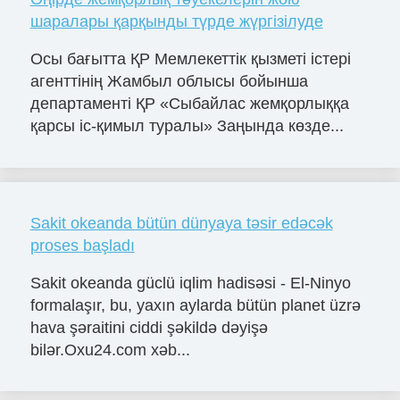
шаралары қарқынды түрде жүргізілуде
Осы бағытта ҚР Мемлекеттік қызметі істері
агенттінің Жамбыл облысы бойынша
департаменті ҚР «Сыбайлас жемқорлыққа
қарсы іс-қимыл туралы» Заңында көзде...
Sakit okeanda bütün dünyaya təsir edəcək
proses başladı
Sakit okeanda güclü iqlim hadisəsi - El-Ninyo
formalaşır, bu, yaxın aylarda bütün planet üzrə
hava şəraitini ciddi şəkildə dəyişə
bilər.Oxu24.com xəb...