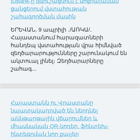
IDBank-ը զգուշացնում է սոցիալական
ցանցերում վստահության
շահագործման մասին
ԵՐԵՎԱՆ, 9 ապրիլի ․/ԱՌԿԱ/․
Հայաստանում հարազատների
հանդեպ վստահության վրա հիմնված
զեղծարարությունները շարունակում են
ակտուալ լինել։ Զեղծարարները
շահագ...
Հայաստանն ու Վրաստանը
նպատակադրված են ներդնել
ակնթարթային վճարումներ և
միասնական QR-կոդեր. ֆինտեխ-
ինտեգրման նոր քայլեր