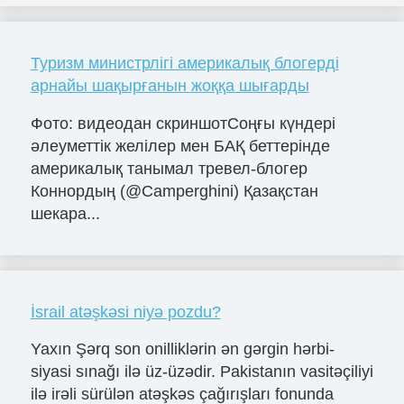
Туризм министрлігі америкалық блогерді
арнайы шақырғанын жоққа шығарды
Фото: видеодан скриншотСоңғы күндері
әлеуметтік желілер мен БАҚ беттерінде
америкалық танымал тревел-блогер
Коннордың (@Camperghini) Қазақстан
шекара...
İsrail atəşkəsi niyə pozdu?
Yaxın Şərq son onilliklərin ən gərgin hərbi-
siyasi sınağı ilə üz-üzədir. Pakistanın vasitəçiliyi
ilə irəli sürülən atəşkəs çağırışları fonunda