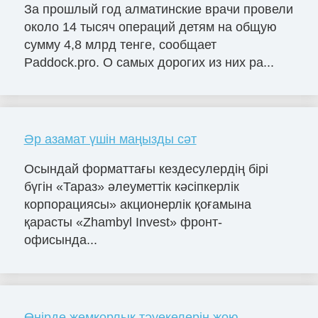
За прошлый год алматинские врачи провели
около 14 тысяч операций детям на общую
сумму 4,8 млрд тенге, сообщает
Paddock.pro. О самых дорогих из них ра...
Әр азамат үшін маңызды сәт
Осындай форматтағы кездесулердің бірі
бүгін «Тараз» әлеуметтік кәсіпкерлік
корпорациясы» акционерлік қоғамына
қарасты «Zhambyl Invest» фронт-
офисында...
Өңірде жемқорлық тәуекелерін жою