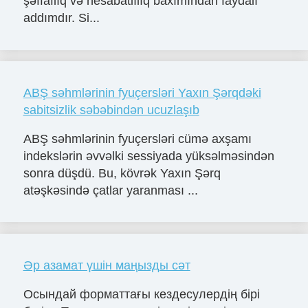
şəffaflıq və hesabatlılıq baxımından faydalı
addımdır. Si...
ABŞ səhmlərinin fyuçersləri Yaxın Şərqdəki
sabitsizlik səbəbindən ucuzlaşıb
ABŞ səhmlərinin fyuçersləri cümə axşamı
indekslərin əvvəlki sessiyada yüksəlməsindən
sonra düşdü. Bu, kövrək Yaxın Şərq
atəşkəsində çatlar yaranması ...
Әр азамат үшін маңызды сәт
Осындай форматтағы кездесулердің бірі