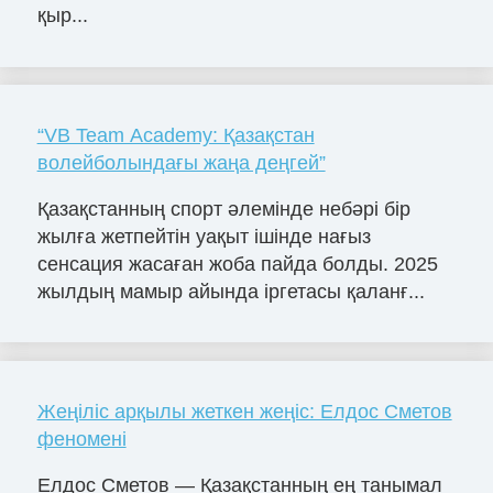
қыр...
“VB Team Academy: Қазақстан
волейболындағы жаңа деңгей”
Қазақстанның спорт әлемінде небәрі бір
жылға жетпейтін уақыт ішінде нағыз
сенсация жасаған жоба пайда болды. 2025
жылдың мамыр айында іргетасы қаланғ...
Жеңіліс арқылы жеткен жеңіс: Елдос Сметов
феномені
Елдос Сметов — Қазақстанның ең танымал