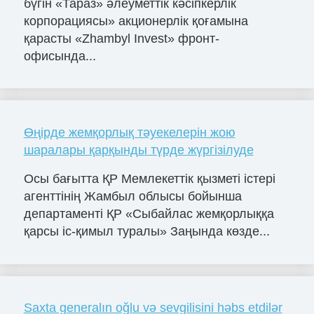
бүгін «Тараз» әлеуметтік кәсіпкерлік
корпорациясы» акционерлік қоғамына
қарасты «Zhambyl Invest» фронт-
офисында...
Өңірде жемқорлық тәуекелерін жою
шаралары қарқынды түрде жүргізілуде
Осы бағытта ҚР Мемлекеттік қызметі істері
агенттінің Жамбыл облысы бойынша
департаменті ҚР «Сыбайлас жемқорлыққа
қарсы іс-қимыл туралы» Заңында көзде...
Saxta generalın oğlu və sevgilisini həbs etdilər