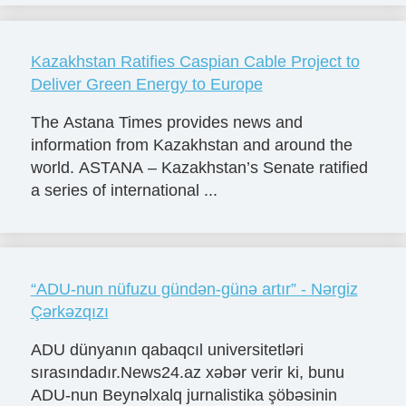
Kazakhstan Ratifies Caspian Cable Project to
Deliver Green Energy to Europe
The Astana Times provides news and
information from Kazakhstan and around the
world. ASTANA – Kazakhstan’s Senate ratified
a series of international ...
“ADU-nun nüfuzu gündən-günə artır” - Nərgiz
Çərkəzqızı
ADU dünyanın qabaqcıl universitetləri
sırasındadır.News24.az xəbər verir ki, bunu
ADU-nun Beynəlxalq jurnalistika şöbəsinin