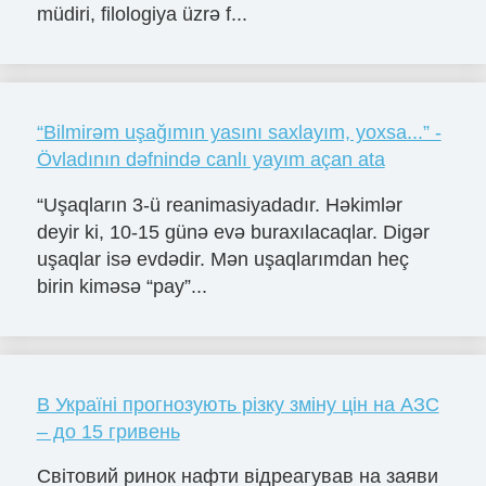
müdiri, filologiya üzrə f...
“Bilmirəm uşağımın yasını saxlayım, yoxsa...” -
Övladının dəfnində canlı yayım açan ata
“Uşaqların 3-ü reanimasiyadadır. Həkimlər
deyir ki, 10-15 günə evə buraxılacaqlar. Digər
uşaqlar isə evdədir. Mən uşaqlarımdan heç
birin kiməsə “pay”...
В Україні прогнозують різку зміну цін на АЗС
– до 15 гривень
Світовий ринок нафти відреагував на заяви