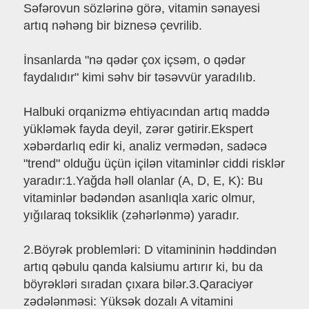
Səfərovun sözlərinə görə, vitamin sənayesi
artıq nəhəng bir biznesə çevrilib.
İnsanlarda "nə qədər çox içsəm, o qədər
faydalıdır" kimi səhv bir təsəvvür yaradılıb.
Halbuki orqanizmə ehtiyacından artıq maddə
yükləmək fayda deyil, zərər gətirir.Ekspert
xəbərdarlıq edir ki, analiz vermədən, sadəcə
"trend" olduğu üçün içilən vitaminlər ciddi risklər
yaradır:1.Yağda həll olanlar (A, D, E, K): Bu
vitaminlər bədəndən asanlıqla xaric olmur,
yığılaraq toksiklik (zəhərlənmə) yaradır.
2.Böyrək problemləri: D vitamininin həddindən
artıq qəbulu qanda kalsiumu artırır ki, bu da
böyrəkləri sıradan çıxara bilər.3.Qaraciyər
zədələnməsi: Yüksək dozalı A vitamini