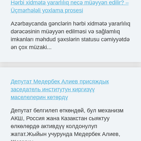
Hərbi xidmətə yararlılıq necə müəyyən edilir? –
Üçmərhələli yoxlama prosesi
Azərbaycanda gənclərin hərbi xidmətə yararlılıq
dərəcəsinin müəyyən edilməsi və sağlamlıq
imkanları məhdud şəxslərin statusu cəmiyyətdə
ən çox müzaki...
Депутат Медербек Алиев присяждык
заседатель институтун киргизүү
маселелерин көтөрдү
Депутат белгилеп өткөндөй, бул механизм
АКШ, Россия жана Казакстан сыяктуу
өлкөлөрдө активдүү колдонулуп
жатат.Жыйын учурунда Медербек Алиев,