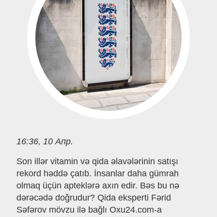
16:36, 10 Апр.
Son illər vitamin və qida əlavələrinin satışı
rekord həddə çatıb. İnsanlar daha gümrah
olmaq üçün apteklərə axın edir. Bəs bu nə
dərəcədə doğrudur? Qida eksperti Fərid
Səfərov mövzu ilə bağlı Oxu24.com-a