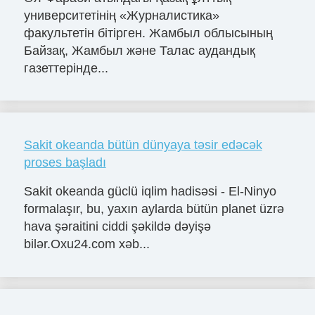
университетінің «Журналистика»
факультетін бітірген. Жамбыл облысының
Байзақ, Жамбыл және Талас аудандық
газеттерінде...
Sakit okeanda bütün dünyaya təsir edəcək
proses başladı
Sakit okeanda güclü iqlim hadisəsi - El-Ninyo
formalaşır, bu, yaxın aylarda bütün planet üzrə
hava şəraitini ciddi şəkildə dəyişə
bilər.Oxu24.com xəb...