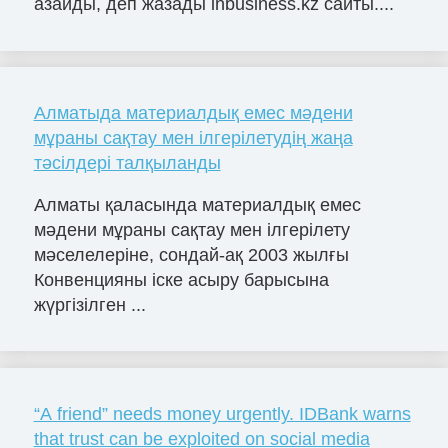
азайды, деп жазады inbusiness.kz сайты....
Алматыда материалдық емес мәдени
мұраны сақтау мен ілгерілетудің жаңа
тәсілдері талқыланды
Алматы қаласында материалдық емес
мәдени мұраны сақтау мен ілгерілету
мәселелеріне, сондай-ақ 2003 жылғы
Конвенцияны іске асыру барысына
жүргізілген ...
“A friend” needs money urgently. IDBank warns
that trust can be exploited on social media