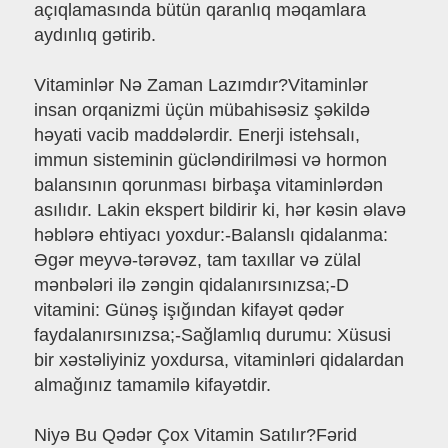
açıqlamasında bütün qaranlıq məqamlara
aydınlıq gətirib.
Vitaminlər Nə Zaman Lazımdır?Vitaminlər
insan orqanizmi üçün mübahisəsiz şəkildə
həyati vacib maddələrdir. Enerji istehsalı,
immun sisteminin gücləndirilməsi və hormon
balansının qorunması birbaşa vitaminlərdən
asılıdır. Lakin ekspert bildirir ki, hər kəsin əlavə
həblərə ehtiyacı yoxdur:-Balanslı qidalanma:
Əgər meyvə-tərəvəz, tam taxıllar və zülal
mənbələri ilə zəngin qidalanırsınızsa;-D
vitamini: Günəş işığından kifayət qədər
faydalanırsınızsa;-Sağlamlıq durumu: Xüsusi
bir xəstəliyiniz yoxdursa, vitaminləri qidalardan
almağınız tamamilə kifayətdir.
Niyə Bu Qədər Çox Vitamin Satılır?Fərid