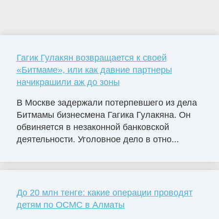
Гагик Гулакян возвращается к своей
«Битмаме», или как давние партнеры
начикрашили аж до зоны
В Москве задержали потерпевшего из дела
Битмамы бизнесмена Гагика Гулакяна. Он
обвиняется в незаконной банковской
деятельности. Уголовное дело в отно...
До 20 млн тенге: какие операции проводят
детям по ОСМС в Алматы