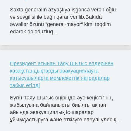
Saxta generalın azyaşlıya işgəncə verən oğlu
və sevgilisi ilə bağlı qərar verilib.Bakıda
əvvəllər özünü "general-mayor" kimi təqdim
edərək dələduzluq...
Президент атынан Таяу Шығыс елдерінен
қазақстандықтарды эвакуациялауға
қатысушыларға мемлекеттік наградалар
табыс етілді
Бүгін Таяу Шығыс өңірінде әуе кеңістігінің
жабылуына байланысты биылғы ақпан
айында эвакуациялық іс-шаралар
ұйымдастыруға және өткізуге елеулі үлес қ...