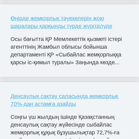
Өңірде жемқорлық тәуекелерін жою
шаралары қарқынды түрде жүргізілуде
Осы бағытта ҚР Мемлекеттік қызметі істері
агенттінің Жамбыл облысы бойынша
департаменті ҚР «Сыбайлас жемқорлыққа
қарсы іс-қимыл туралы» Заңында көзде...
Денсаулық сақтау саласында жемқорлық
70%-дан астамға азайды
Соңғы үш жылдың ішінде Қазақстанның
денсаулық сақтау жүйесінде сыбайлас
жемқорлық құқық бұзушылықтар 72,7%-ға