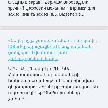
ОСЦПВ в Україні, держава впровадила
зручний цифровий механізм підтримки для
захисників та захисниць. Відтепер в...
«Ընկերոջը» շտապ գումար է հարկավոր․
IDBank-ը զգուշացնում է սոցիալական
ցանցերում վստահության
շահագործման մասին
ԵՐԵՎԱՆ, 9 ապրիլի ․/ԱՌԿԱ/․
Հայաստանում հարազատների
հանդեպ վստահության վրա հիմնված
զեղծարարությունները շարունակում են
ակտուալ լինել։ Զեղծարարները
շահագ...