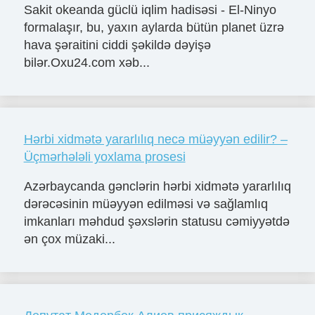
Sakit okeanda güclü iqlim hadisəsi - El-Ninyo
formalaşır, bu, yaxın aylarda bütün planet üzrə
hava şəraitini ciddi şəkildə dəyişə
bilər.Oxu24.com xəb...
Hərbi xidmətə yararlılıq necə müəyyən edilir? –
Üçmərhələli yoxlama prosesi
Azərbaycanda gənclərin hərbi xidmətə yararlılıq
dərəcəsinin müəyyən edilməsi və sağlamlıq
imkanları məhdud şəxslərin statusu cəmiyyətdə
ən çox müzaki...