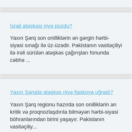
İsrail atəşkəsi niyə pozdu?
Yaxın Şərq son onilliklərin ən gərgin hərbi-
siyasi sınağı ilə üz-üzədir. Pakistanın vasitəçiliyi
ilə irəli sürülən atəşkəs çağırışları fonunda
cəbhə ...
Yaxın Şərqdə atəşkəs niyə fiaskoya uğradı?
Yaxın Şərq regionu hazırda son onilliklərin ən
kritik və proqnozlaşdırıla bilməyən hərbi-siyasi
böhranlarından birini yaşayır. Pakistanın
vasitəçiliy...