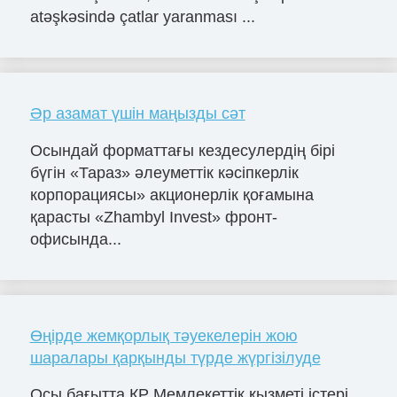
atəşkəsində çatlar yaranması ...
Әр азамат үшін маңызды сәт
Осындай форматтағы кездесулердің бірі
бүгін «Тараз» әлеуметтік кәсіпкерлік
корпорациясы» акционерлік қоғамына
қарасты «Zhambyl Invest» фронт-
офисында...
Өңірде жемқорлық тәуекелерін жою
шаралары қарқынды түрде жүргізілуде
Осы бағытта ҚР Мемлекеттік қызметі істері