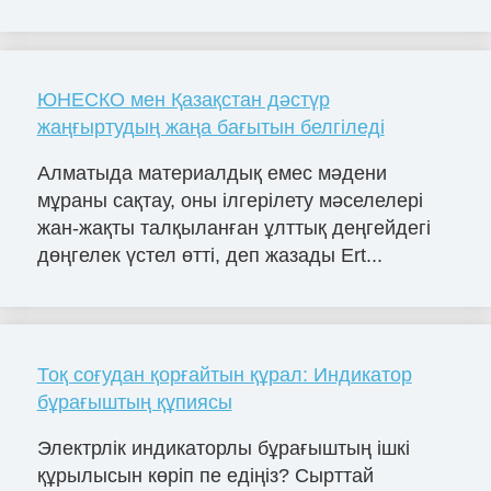
ЮНЕСКО мен Қазақстан дәстүр
жаңғыртудың жаңа бағытын белгіледі
Алматыда материалдық емес мәдени
мұраны сақтау, оны ілгерілету мәселелері
жан-жақты талқыланған ұлттық деңгейдегі
дөңгелек үстел өтті, деп жазады Ert...
Тоқ соғудан қорғайтын құрал: Индикатор
бұрағыштың құпиясы
Электрлік индикаторлы бұрағыштың ішкі
құрылысын көріп пе едіңіз? Сырттай