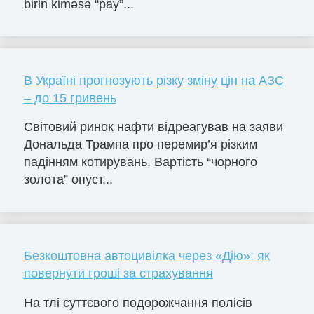
birin kiməsə “pay”...
В Україні прогнозують різку зміну цін на АЗС
– до 15 гривень
Світовий ринок нафти відреагував на заяви
Дональда Трампа про перемир’я різким
падінням котирувань. Вартість “чорного
золота” опуст...
Безкоштовна автоцивілка через «Дію»: як
повернути гроші за страхування
На тлі суттєвого подорожчання полісів