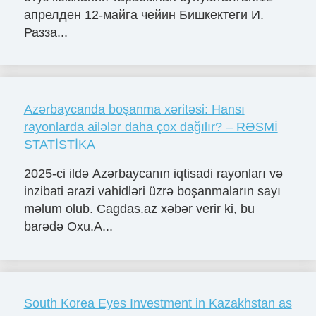
апрелден 12-майга чейин Бишкектеги И.
Разза...
Azərbaycanda boşanma xəritəsi: Hansı
rayonlarda ailələr daha çox dağılır? – RƏSMİ
STATİSTİKA
2025-ci ildə Azərbaycanın iqtisadi rayonları və
inzibati ərazi vahidləri üzrə boşanmaların sayı
məlum olub. Cagdas.az xəbər verir ki, bu
barədə Oxu.A...
South Korea Eyes Investment in Kazakhstan as