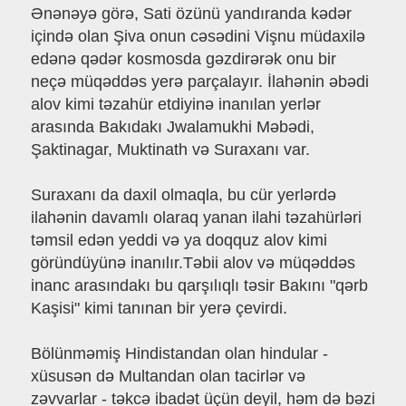
Ənənəyə görə, Sati özünü yandıranda kədər
içində olan Şiva onun cəsədini Vişnu müdaxilə
edənə qədər kosmosda gəzdirərək onu bir
neçə müqəddəs yerə parçalayır. İlahənin əbədi
alov kimi təzahür etdiyinə inanılan yerlər
arasında Bakıdakı Jwalamukhi Məbədi,
Şaktinagar, Muktinath və Suraxanı var.
Suraxanı da daxil olmaqla, bu cür yerlərdə
ilahənin davamlı olaraq yanan ilahi təzahürləri
təmsil edən yeddi və ya doqquz alov kimi
göründüyünə inanılır.Təbii alov və müqəddəs
inanc arasındakı bu qarşılıqlı təsir Bakını "qərb
Kaşisi" kimi tanınan bir yerə çevirdi.
Bölünməmiş Hindistandan olan hindular -
xüsusən də Multandan olan tacirlər və
zəvvarlar - təkcə ibadət üçün deyil, həm də bəzi