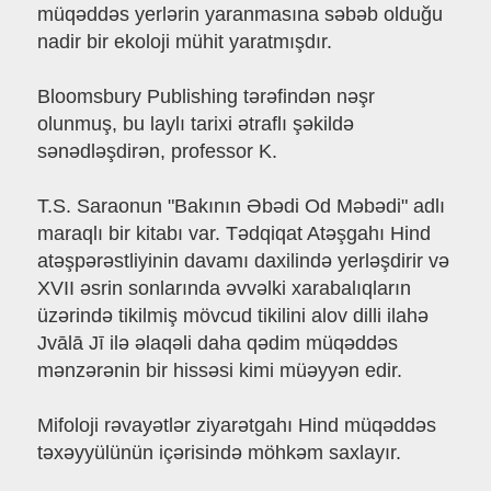
müqəddəs yerlərin yaranmasına səbəb olduğu
nadir bir ekoloji mühit yaratmışdır.
Bloomsbury Publishing tərəfindən nəşr
olunmuş, bu laylı tarixi ətraflı şəkildə
sənədləşdirən, professor K.
T.S. Saraonun "Bakının Əbədi Od Məbədi" adlı
maraqlı bir kitabı var. Tədqiqat Atəşgahı Hind
atəşpərəstliyinin davamı daxilində yerləşdirir və
XVII əsrin sonlarında əvvəlki xarabalıqların
üzərində tikilmiş mövcud tikilini alov dilli ilahə
Jvālā Jī ilə əlaqəli daha qədim müqəddəs
mənzərənin bir hissəsi kimi müəyyən edir.
Mifoloji rəvayətlər ziyarətgahı Hind müqəddəs
təxəyyülünün içərisində möhkəm saxlayır.