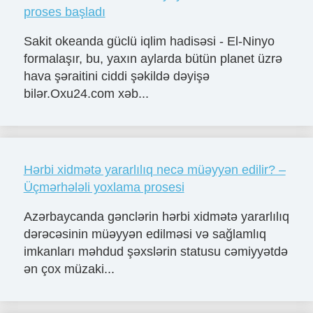
proses başladı
Sakit okeanda güclü iqlim hadisəsi - El-Ninyo
formalaşır, bu, yaxın aylarda bütün planet üzrə
hava şəraitini ciddi şəkildə dəyişə
bilər.Oxu24.com xəb...
Hərbi xidmətə yararlılıq necə müəyyən edilir? –
Üçmərhələli yoxlama prosesi
Azərbaycanda gənclərin hərbi xidmətə yararlılıq
dərəcəsinin müəyyən edilməsi və sağlamlıq
imkanları məhdud şəxslərin statusu cəmiyyətdə
ən çox müzaki...