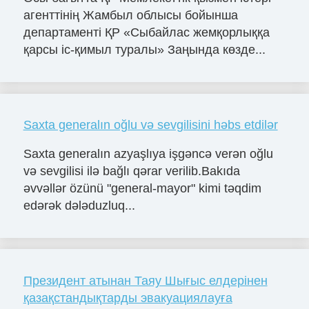
агенттінің Жамбыл облысы бойынша
департаменті ҚР «Сыбайлас жемқорлыққа
қарсы іс-қимыл туралы» Заңында көзде...
Saxta generalın oğlu və sevgilisini həbs etdilər
Saxta generalın azyaşlıya işgəncə verən oğlu
və sevgilisi ilə bağlı qərar verilib.Bakıda
əvvəllər özünü "general-mayor" kimi təqdim
edərək dələduzluq...
Президент атынан Таяу Шығыс елдерінен
қазақстандықтарды эвакуациялауға