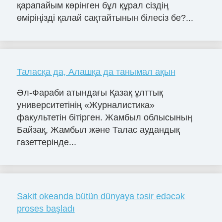
қарапайым көрінген бұл құрал сіздің
өміріңізді қалай сақтайтынын білесіз бе?...
Таласқа да, Алашқа да танымал ақын
Әл-Фараби атындағы Қазақ ұлттық
университетінің «Журналистика»
факультетін бітірген. Жамбыл облысының
Байзақ, Жамбыл және Талас аудандық
газеттерінде...
Sakit okeanda bütün dünyaya təsir edəcək
proses başladı