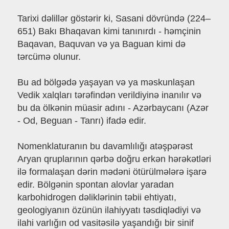
Tarixi dəlillər göstərir ki, Sasani dövründə (224–
651) Bakı Bhaqavan kimi tanınırdı - həmçinin
Baqavan, Baquvan və ya Baguan kimi də
tərcümə olunur.
Bu ad bölgədə yaşayan və ya məskunlaşan
Vedik xalqları tərəfindən verildiyinə inanılır və
bu da ölkənin müasir adını - Azərbaycanı (Azər
- Od, Beguan - Tanrı) ifadə edir.
Nomenklaturanın bu davamlılığı atəşpərəst
Aryan qruplarının qərbə doğru erkən hərəkətləri
ilə formalaşan dərin mədəni ötürülmələrə işarə
edir. Bölgənin spontan alovlar yaradan
karbohidrogen dəliklərinin təbii ehtiyatı,
geologiyanın özünün ilahiyyatı təsdiqlədiyi və
ilahi varlığın od vasitəsilə yaşandığı bir sinif