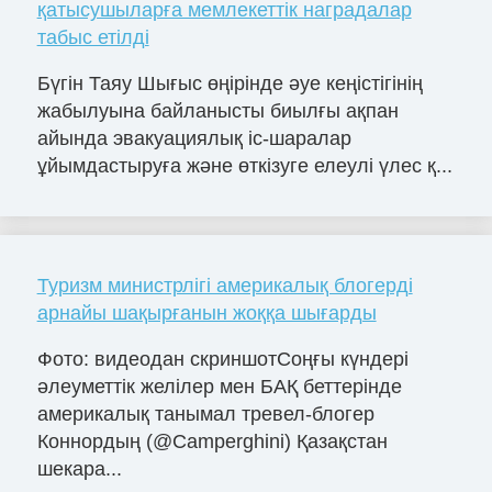
қатысушыларға мемлекеттік наградалар
табыс етілді
Бүгін Таяу Шығыс өңірінде әуе кеңістігінің
жабылуына байланысты биылғы ақпан
айында эвакуациялық іс-шаралар
ұйымдастыруға және өткізуге елеулі үлес қ...
Туризм министрлігі америкалық блогерді
арнайы шақырғанын жоққа шығарды
Фото: видеодан скриншотСоңғы күндері
әлеуметтік желілер мен БАҚ беттерінде
америкалық танымал тревел-блогер
Коннордың (@Camperghini) Қазақстан
шекара...