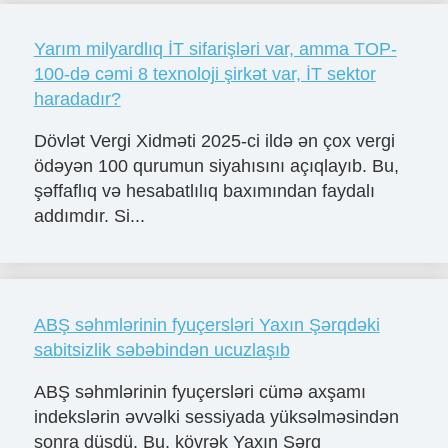
Yarım milyardlıq İT sifarişləri var, amma TOP-
100-də cəmi 8 texnoloji şirkət var, İT sektor
haradadır?
Dövlət Vergi Xidməti 2025-ci ildə ən çox vergi
ödəyən 100 qurumun siyahısını açıqlayıb. Bu,
şəffaflıq və hesabatlılıq baxımından faydalı
addımdır. Si...
ABŞ səhmlərinin fyuçersləri Yaxın Şərqdəki
sabitsizlik səbəbindən ucuzlaşıb
ABŞ səhmlərinin fyuçersləri cümə axşamı
indekslərin əvvəlki sessiyada yüksəlməsindən
sonra düşdü. Bu, kövrək Yaxın Şərq