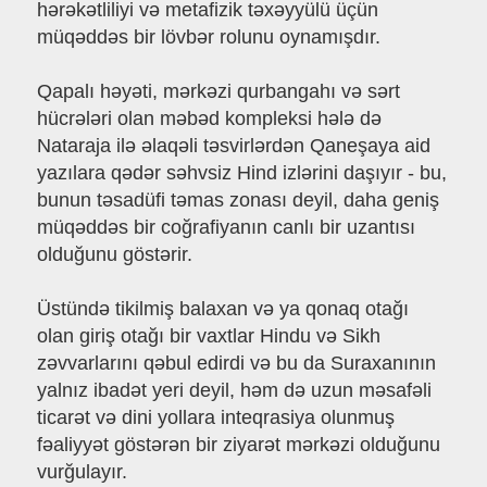
hərəkətliliyi və metafizik təxəyyülü üçün
müqəddəs bir lövbər rolunu oynamışdır.
Qapalı həyəti, mərkəzi qurbangahı və sərt
hücrələri olan məbəd kompleksi hələ də
Nataraja ilə əlaqəli təsvirlərdən Qaneşaya aid
yazılara qədər səhvsiz Hind izlərini daşıyır - bu,
bunun təsadüfi təmas zonası deyil, daha geniş
müqəddəs bir coğrafiyanın canlı bir uzantısı
olduğunu göstərir.
Üstündə tikilmiş balaxan və ya qonaq otağı
olan giriş otağı bir vaxtlar Hindu və Sikh
zəvvarlarını qəbul edirdi və bu da Suraxanının
yalnız ibadət yeri deyil, həm də uzun məsafəli
ticarət və dini yollara inteqrasiya olunmuş
fəaliyyət göstərən bir ziyarət mərkəzi olduğunu
vurğulayır.