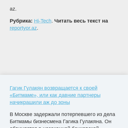
az.
Рубрика:
Hi-Tech
.
Читать весь текст на
reportyor.az
.
Гагик Гулакян возвращается к своей
«Битмаме», или как давние партнеры
начикрашили аж до зоны
В Москве задержали потерпевшего из дела
Битмамы бизнесмена Гагика Гулакяна. Он