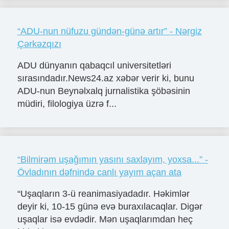
“ADU-nun nüfuzu gündən-günə artır” - Nərgiz
Çərkəzqızı
ADU dünyanın qabaqcıl universitetləri
sırasındadır.News24.az xəbər verir ki, bunu
ADU-nun Beynəlxalq jurnalistika şöbəsinin
müdiri, filologiya üzrə f...
“Bilmirəm uşağımın yasını saxlayım, yoxsa...” -
Övladının dəfnində canlı yayım açan ata
“Uşaqların 3-ü reanimasiyadadır. Həkimlər
deyir ki, 10-15 günə evə buraxılacaqlar. Digər
uşaqlar isə evdədir. Mən uşaqlarımdan heç