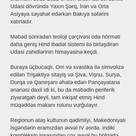
Udasi dövründə Yaxın Şərq, İran və Orta
Asiyaya səyahət edərkən Bakıya səfərini
xatırladır.
Məbəd sonradan teoloji çərçivəsi oda hörməti
daha geniş Hind ibadət sistemi ilə birləşdirən
Udasi zahidlərinin himayəsinə keçdi.
Buraya üçbucaqlı, Om və svastika ilə simvolizə
edilən Trişaktiyə sitayiş və Şiva, Vişnu, Surya,
Durqa və Qaneşanı əhatə edən Pançayatana
ənənəsi daxil idi ki, bu da məbədin periferik
ziyarətgah deyil, tam inkişaf etmiş Hind
müqəddəs məkanı rolunu vurğulayır.
Regionun atəş kultunun qədimliyi, Makedoniyalı
İsgəndərin eramızdan əvvəl IV əsrdə, indiki
kompleksin inşasından çox əvvəl bu bölgədə