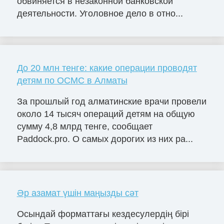
обвиняется в незаконной банковской
деятельности. Уголовное дело в отно...
До 20 млн тенге: какие операции проводят
детям по ОСМС в Алматы
За прошлый год алматинские врачи провели
около 14 тысяч операций детям на общую
сумму 4,8 млрд тенге, сообщает
Paddock.pro. О самых дорогих из них ра...
Әр азамат үшін маңызды сәт
Осындай форматтағы кездесулердің бірі