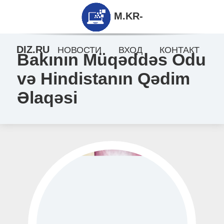
M.KR-
DIZ.RU
НОВОСТИ
ВХОД
КОНТАКТ
Bakının Müqəddəs Odu
və Hindistanın Qədim
Əlaqəsi