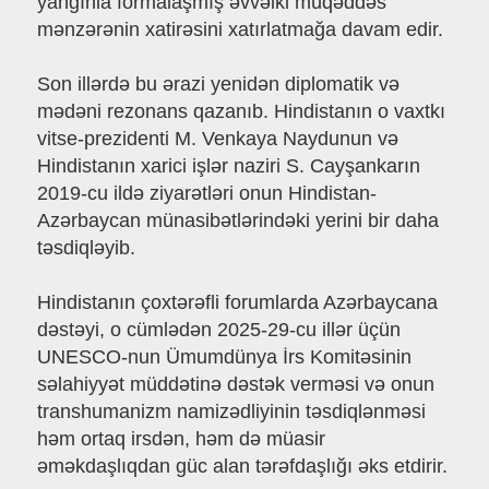
yanğınla formalaşmış əvvəlki müqəddəs
mənzərənin xatirəsini xatırlatmağa davam edir.
Son illərdə bu ərazi yenidən diplomatik və
mədəni rezonans qazanıb. Hindistanın o vaxtkı
vitse-prezidenti M. Venkaya Naydunun və
Hindistanın xarici işlər naziri S. Cayşankarın
2019-cu ildə ziyarətləri onun Hindistan-
Azərbaycan münasibətlərindəki yerini bir daha
təsdiqləyib.
Hindistanın çoxtərəfli forumlarda Azərbaycana
dəstəyi, o cümlədən 2025-29-cu illər üçün
UNESCO-nun Ümumdünya İrs Komitəsinin
səlahiyyət müddətinə dəstək verməsi və onun
transhumanizm namizədliyinin təsdiqlənməsi
həm ortaq irsdən, həm də müasir
əməkdaşlıqdan güc alan tərəfdaşlığı əks etdirir.