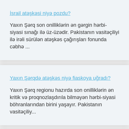
İsrail atəşkəsi niyə pozdu?
Yaxın Şərq son onilliklərin ən gərgin hərbi-
siyasi sınağı ilə üz-üzədir. Pakistanın vasitəçiliyi
ilə irəli sürülən atəşkəs çağırışları fonunda
cəbhə ...
Yaxın Şərqdə atəşkəs niyə fiaskoya uğradı?
Yaxın Şərq regionu hazırda son onilliklərin ən
kritik və proqnozlaşdırıla bilməyən hərbi-siyasi
böhranlarından birini yaşayır. Pakistanın
vasitəçiliy...