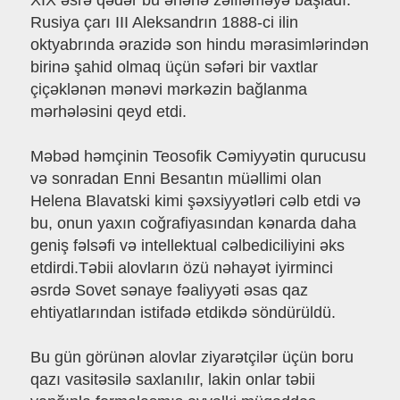
XIX əsrə qədər bu ənənə zəifləməyə başladı.
Rusiya çarı III Aleksandrın 1888-ci ilin
oktyabrında ərazidə son hindu mərasimlərindən
birinə şahid olmaq üçün səfəri bir vaxtlar
çiçəklənən mənəvi mərkəzin bağlanma
mərhələsini qeyd etdi.
Məbəd həmçinin Teosofik Cəmiyyətin qurucusu
və sonradan Enni Besantın müəllimi olan
Helena Blavatski kimi şəxsiyyətləri cəlb etdi və
bu, onun yaxın coğrafiyasından kənarda daha
geniş fəlsəfi və intellektual cəlbediciliyini əks
etdirdi.Təbii alovların özü nəhayət iyirminci
əsrdə Sovet sənaye fəaliyyəti əsas qaz
ehtiyatlarından istifadə etdikdə söndürüldü.
Bu gün görünən alovlar ziyarətçilər üçün boru
qazı vasitəsilə saxlanılır, lakin onlar təbii