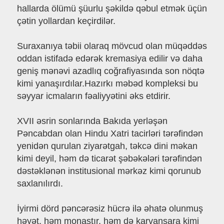
hallarda ölümü şüurlu şəkildə qəbul etmək üçün
çətin yollardan keçirdilər.
Suraxanıya təbii olaraq mövcud olan müqəddəs
oddan istifadə edərək kremasiya edilir və daha
geniş mənəvi azadlıq coğrafiyasında son nöqtə
kimi yanaşırdılar.Hazırkı məbəd kompleksi bu
səyyar icmaların fəaliyyətini əks etdirir.
XVII əsrin sonlarında Bakıda yerləşən
Pəncabdan olan Hindu Xatri tacirləri tərəfindən
yenidən qurulan ziyarətgah, təkcə dini məkan
kimi deyil, həm də ticarət şəbəkələri tərəfindən
dəstəklənən institusional mərkəz kimi qorunub
saxlanılırdı.
İyirmi dörd pəncərəsiz hücrə ilə əhatə olunmuş
həyət, həm monastır, həm də karvansara kimi