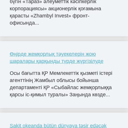
бүгін «Тараз» әлеуметтік кәсіпкерлік
корпорациясы» акционерлік қоғамына
қарасты «Zhambyl Invest» фронт-
офисында...
Өңірде жемқорлық тәуекелерін жою
шаралары қарқынды түрде жүргізілуде
Осы бағытта ҚР Мемлекеттік қызметі істері
агенттінің Жамбыл облысы бойынша
департаменті ҚР «Сыбайлас жемқорлыққа
қарсы іс-қимыл туралы» Заңында көзде...
Sakit okeanda bütün dünyaya təsir edəcək