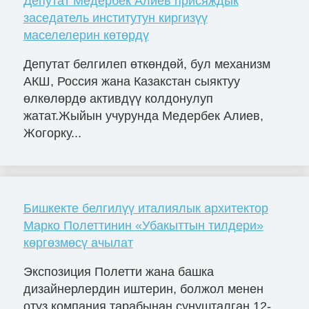
Депутат Медербек Алиев присяждык
заседатель институтун киргизүү
маселелерин көтөрдү
Депутат белгилеп өткөндөй, бул механизм
АКШ, Россия жана Казакстан сыяктуу
өлкөлөрдө активдүү колдонулуп
жатат.Жыйын учурунда Медербек Алиев,
Жогорку...
Бишкекте белгилүү италиялык архитектор
Марко Полеттинин «Убакыттын тилдери»
көргөзмөсү ачылат
Экспозиция Полетти жана башка
дизайнерлердин иштерин, болжол менен
отуз компания тарабынан сунушталган.12-