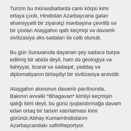
Turizm bu münasibətlərdə canlı körpü kimi
ortaya çıxıb, Hindistan Azərbaycana gələn
əhəmiyyətli bir ziyarətçi mənbəyinə çevrilib və
bir çoxları Atəşgahın qatlı keçmişi və davamlı
sivilizasiya əks-sədaları ilə cəlb olunub.
Bu gün Suraxanıda dayanan şey sadəcə bərpa
edilmiş bir abidə deyil, həm də geologiya və
ilahiyyat, ticarət və sədaqət, yaddaş və
diplomatiyanın birləşdiyi bir sivilizasiya arxividir.
Atəşgahın alovunun davamlı parıltısında,
Bakının əvvəlki *Bhagavan* kimliyi keçmişin
qalığı kimi deyil, bu günü işıqlandırmağa davam
edən ortaq bir tarixin xatırlatması kimi
görünür.Abhay KumarHindistanın
Azərbaycandakı səfiriReportyor.