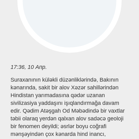
17:36, 10 Апр.
Suraxanının küləkli düzənliklərində, Bakının
kənarında, sakit bir alov Xəzər sahillərindən
Hindistan yarımadasına qədər uzanan
sivilizasiya yaddaşını işıqlandırmağa davam
edir. Qədim Atəşgah Od Məbədində bir vaxtlar
təbii olaraq yerdən qalxan alov sadəcə geoloji
bir fenomen deyildi; əsrlər boyu coğrafi
mənşəyindən çox kənarda hind inancı,