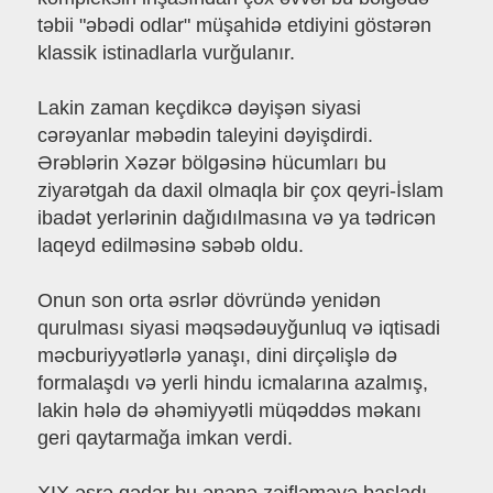
təbii "əbədi odlar" müşahidə etdiyini göstərən
klassik istinadlarla vurğulanır.
Lakin zaman keçdikcə dəyişən siyasi
cərəyanlar məbədin taleyini dəyişdirdi.
Ərəblərin Xəzər bölgəsinə hücumları bu
ziyarətgah da daxil olmaqla bir çox qeyri-İslam
ibadət yerlərinin dağıdılmasına və ya tədricən
laqeyd edilməsinə səbəb oldu.
Onun son orta əsrlər dövründə yenidən
qurulması siyasi məqsədəuyğunluq və iqtisadi
məcburiyyətlərlə yanaşı, dini dirçəlişlə də
formalaşdı və yerli hindu icmalarına azalmış,
lakin hələ də əhəmiyyətli müqəddəs məkanı
geri qaytarmağa imkan verdi.