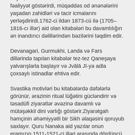
fəaliyyət göstərirdi, müqəddəs od ənənələrini
yaşadan zahidləri və tacir icmalarını
yerləşdirirdi.1762-ci ildən 1873-cü ilə (1705–
1816-cı illər) aid olan kitabələri bu davamlılığın
ən inandırıcı dəlillərindən bəzilərini təqdim edir.
Devanagari, Gurmukhi, Landa və Fars
dillərində tapılan kitabələr tez-tez Qaneşaya
yalvarışlarla başlayır və Jvālā Jī-yə adla
çoxsaylı istinadlar ehtiva edir.
Svastika motivləri bu kitabələrdə dəfələrlə
görünür, ərazinin ritual lüğətini gücləndirir və
təsadüfi ziyarətlər əvəzinə davamlı və
mütəşəkkil dini varlığı göstərir.Ziyarətgah
həmçinin əhəmiyyətli bir Sikh əlaqəsini qoruyub
saxlayır. Quru Nanaka aid yazılar onun
eramızın 1511-1521-ci illəri arasında dördüncü