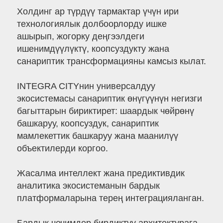
Холдинг ар түрдүү тармактар үчүн ири
технологиялык долбоорлорду ишке
ашырып, жогорку деңгээлдеги
ишенимдүүлүктү, коопсуздукту жана
санариптик трансформацияны камсыз кылат.
INTEGRA CITYнин универсалдуу
экосистемасы санариптик өнүгүүнүн негизги
багыттарын бириктирет: шаардык чөйрөнү
башкаруу, коопсуздук, санариптик
мамлекеттик башкаруу жана маанилүү
объектилерди коргоо.
Жасалма интеллект жана предиктивдик
аналитика экосистеманын бардык
платформаларына терең интеграцияланган.