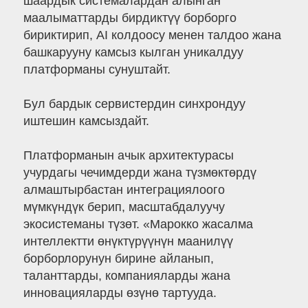
шаардык системалардан алынган
маалыматтарды бирдиктүү борборго
бириктирип, AI колдоосу менен талдоо жана
башкарууну камсыз кылган уникалдуу
платформаны сунуштайт.
Бул бардык сервистердин синхрондуу
иштешин камсыздайт.
Платформанын ачык архитектурасы
учурдагы чечимдерди жана түзмөктөрдү
алмаштырбастан интеграциялоого
мүмкүндүк берип, масштабдалуучу
экосистеманы түзөт. «Марокко жасалма
интеллектти өнүктүрүүнүн маанилүү
борборлорунун бирине айланып,
таланттарды, компанияларды жана
инновацияларды өзүнө тартууда.