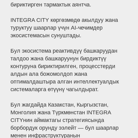
бириктирген тармактык аянтча.
INTEGRA CITY көргөзмөдө акылдуу жана
туруктуу шаарлар үчүн AI-чечимдер
экосистемасын сунуштады.
Бул экосистема реактивдүү башкаруудан
талдоо жана башкаруунун бирдиктүү
контуруна бириктирилген, процесстерди
алдын ала божомолдоп жана
оптималдаштыра алган интеллектуалдык
системаларга өтүүнү чагылдырат.
Бул жагдайда Казакстан, Кыргызстан,
Монголия жана Түркмөнстан INTEGRA
CITYнин аймактагы стратегиясында
борбордук орунду ээлейт — бул шаарлар
менен инфраструктуранын