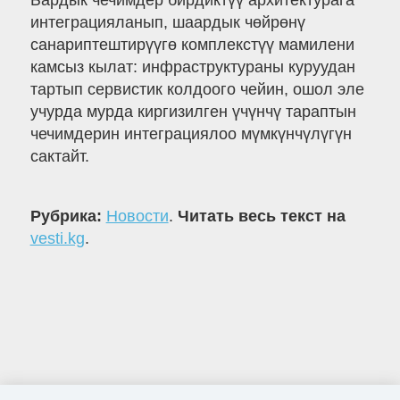
Бардык чечимдер бирдиктүү архитектурага
интеграцияланып, шаардык чөйрөнү
санариптештирүүгө комплекстүү мамилени
камсыз кылат: инфраструктураны куруудан
тартып сервистик колдоого чейин, ошол эле
учурда мурда киргизилген үчүнчү тараптын
чечимдерин интеграциялоо мүмкүнчүлүгүн
сактайт.
Рубрика:
Новости
.
Читать весь текст на
vesti.kg
.