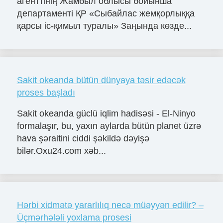
агенттінің Жамбыл облысы бойынша
департаменті ҚР «Сыбайлас жемқорлыққа
қарсы іс-қимыл туралы» Заңында көзде...
Sakit okeanda bütün dünyaya təsir edəcək
proses başladı
Sakit okeanda güclü iqlim hadisəsi - El-Ninyo
formalaşır, bu, yaxın aylarda bütün planet üzrə
hava şəraitini ciddi şəkildə dəyişə
bilər.Oxu24.com xəb...
Hərbi xidmətə yararlılıq necə müəyyən edilir? –
Üçmərhələli yoxlama prosesi