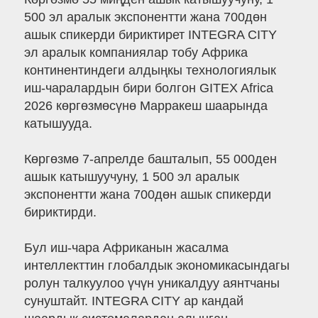
500 эл аралык экспонентти жана 700дөн
ашык спикерди бириктирет INTEGRA CITY
эл аралык компаниялар тобу Африка
континентиндеги алдыңкы технологиялык
иш-чаралардын бири болгон GITEX Africa
2026 көргөзмөсүнө Марракеш шаарында
катышууда.
Көргөзмө 7-апрелде башталып, 55 000ден
ашык катышуучуну, 1 500 эл аралык
экспонентти жана 700дөн ашык спикерди
бириктирди.
Бул иш-чара Африканын жасалма
интеллекттин глобалдык экономикасындагы
ролун талкуулоо үчүн уникалдуу аянтчаны
сунуштайт. INTEGRA CITY ар кандай