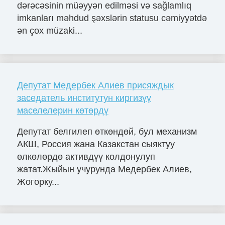
dərəcəsinin müəyyən edilməsi və sağlamlıq
imkanları məhdud şəxslərin statusu cəmiyyətdə
ən çox müzaki...
Депутат Медербек Алиев присяждык
заседатель институтун киргизүү
маселелерин көтөрдү
Депутат белгилеп өткөндөй, бул механизм
АКШ, Россия жана Казакстан сыяктуу
өлкөлөрдө активдүү колдонулуп
жатат.Жыйын учурунда Медербек Алиев,
Жогорку...