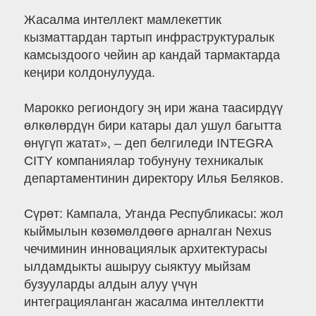
Жасалма интеллект мамлекеттик
кызматтардан тартып инфраструктуралык
камсыздоого чейин ар кандай тармактарда
кеңири колдонулууда.
Марокко региондогу эң ири жана таасирдүү
өлкөлөрдүн бири катары дал ушул багытта
өнүгүп жатат», – деп белгиледи INTEGRA
CITY компаниялар тобунуну техникалык
департаментинин директору Илья Беляков.
Сүрөт: Кампала, Уганда Республикасы: жол
кыймылын көзөмөлдөөгө арналган Nexus
чечиминин инновациялык архитектурасы
ылдамдыкты ашыруу сыяктуу мыйзам
бузууларды алдын алуу үчүн
интеграцияланган жасалма интеллектти