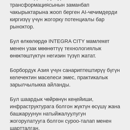
трансформациясынын заманбап
чакырыктарына жооп берген AI-чечимдерди
киргизүү үчүн жогорку потенциалы бар
рыноктор.
Бул өлкөлөрдө INTEGRA CITY мамлекет
менен узак мөөнөттүү технологиялык
өнөктөштүктүн негизин түзүп жатат.
Борбордук Азия үчүн санариптештирүү бүгүн
келечектин маселеси эмес, практикалык
зарылчылыкка айланды.
Бул шаардык чөйрөнүн кеңейиши,
инфраструктурага болгон жүктүн өсүшү жана
башкаруунун натыйжалуулугун
жогорулатууга болгон суроо-талап менен
шартталган.