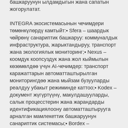
башкаруунун ылдамдыгын жана сапатын
жогорулатат.
INTEGRA экосистемасынын чечимдери
төмөнкүлөрдү камтыйт:• Sfera – шаардык
чөйрөнү санариптик башкаруу: коммуналдык
инфраструктура, жарыктандыруу, транспорт
жана экологиялык мониторинг;• Nexus –
коомдук коопсуздук жана жол кыймылын
көзөмөлдөө үчүн AI-чечимдер: транспорт
каражаттарын автоматташтырылган
мониторингдөө жана мыйзам бузууларды
реалдуу убакыт режиминде каттоо;• Kodex –
документ жүгүртүүнү, макулдашууларды,
салык процесстерин жана жарандарды
идентификациялоону автоматташтырууга
арналган мамлекеттик башкаруунун
санариптик системасы;• Bordex –