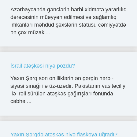
Azərbaycanda gənclərin hərbi xidmətə yararlılıq
dərəcəsinin müəyyən edilməsi və sağlamlıq
imkanları məhdud şəxslərin statusu cəmiyyətdə
ən çox müzaki...
İsrail atəşkəsi niyə pozdu?
Yaxın Şərq son onilliklərin ən gərgin hərbi-
siyasi sınağı ilə üz-üzədir. Pakistanın vasitəçiliyi
ilə irəli sürülən atəşkəs çağırışları fonunda
cəbhə ...
Yaxın Şərqdə atəşkəs niyə fiaskoya uğradı?