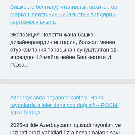
Бишкекте белгилүү италиялык архитектор
Марко Полеттинин «Убакыттын тилдери»
көргөзмөсү ачылат
Экспозиция Полетти жана башка
дизайнерлердин иштерин, болжол менен
отуз компания тарабынан сунушталган.12-
апрелден 12-майга чейин Бишкектеги И.
Разза...
Azərbaycanda boşanma xəritəsi: Hansı
rayonlarda ailələr daha çox dağılır? – RƏSMİ
STATİSTİKA
2025-ci ildə Azərbaycanın iqtisadi rayonları və
inzibati ərazi vahidləri üzrə boşanmaların sayı