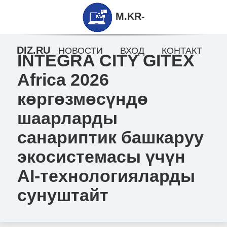
M.KR-
DIZ.RU
НОВОСТИ
ВХОД
КОНТАКТ
INTEGRA CITY GITEX
Africa 2026
көргөзмөсүндө
шаарларды
санариптик башкаруу
экосистемасы үчүн
AI-технологияларды
сунуштайт