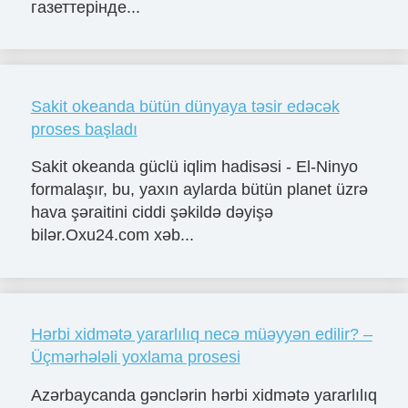
газеттерінде...
Sakit okeanda bütün dünyaya təsir edəcək
proses başladı
Sakit okeanda güclü iqlim hadisəsi - El-Ninyo
formalaşır, bu, yaxın aylarda bütün planet üzrə
hava şəraitini ciddi şəkildə dəyişə
bilər.Oxu24.com xəb...
Hərbi xidmətə yararlılıq necə müəyyən edilir? –
Üçmərhələli yoxlama prosesi
Azərbaycanda gənclərin hərbi xidmətə yararlılıq