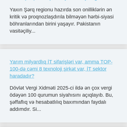
Yaxın Şərq regionu hazırda son onilliklərin ən
kritik və proqnozlaşdırıla bilməyən hərbi-siyasi
böhranlarından birini yaşayır. Pakistanın
vasitəçiliy...
Yarım milyardlıq İT sifarişləri var, amma TOP-
100-də cəmi 8 texnoloji şirkət var, İT sektor
haradadır?
Dövlət Vergi Xidməti 2025-ci ildə ən çox vergi
ödəyən 100 qurumun siyahısını açıqlayıb. Bu,
şəffaflıq və hesabatlılıq baxımından faydalı
addımdır. Si...