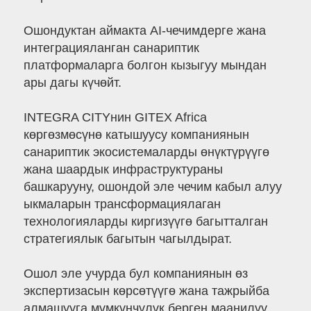
Ошондуктан аймакта AI-чечимдерге жана
интеграцияланган санариптик
платформаларга болгон кызыгуу мындан
ары дагы күчөйт.
INTEGRA CITYнин GITEX Africa
көргөзмөсүнө катышуусу компаниянын
санариптик экосистемаларды өнүктүрүүгө
жана шаардык инфраструктураны
башкарууну, ошондой эле чечим кабыл алуу
ыкмаларын трансформациялаган
технологияларды киргизүүгө багытталган
стратегиялык багытын чагылдырат.
Ошол эле учурда бул компаниянын өз
экспертизасын көрсөтүүгө жана тажрыйба
алмашууга мүмкүнчүлүк берген маанилүү