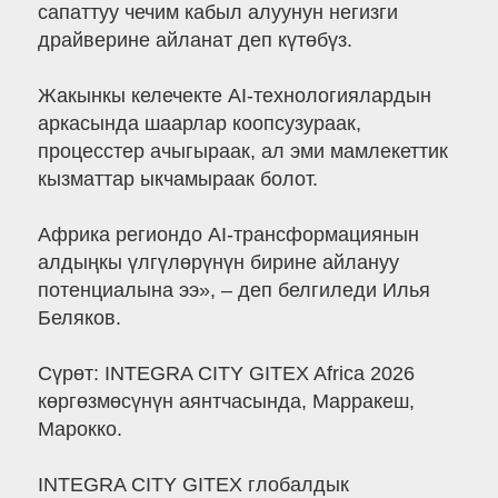
сапаттуу чечим кабыл алуунун негизги
драйверине айланат деп күтөбүз.
Жакынкы келечекте AI-технологиялардын
аркасында шаарлар коопсузураак,
процесстер ачыгыраак, ал эми мамлекеттик
кызматтар ыкчамыраак болот.
Африка региондо AI-трансформациянын
алдыңкы үлгүлөрүнүн бирине айлануу
потенциалына ээ», – деп белгиледи Илья
Беляков.
Сүрөт: INTEGRA CITY GITEX Africa 2026
көргөзмөсүнүн аянтчасында, Марракеш,
Марокко.
INTEGRA CITY GITEX глобалдык