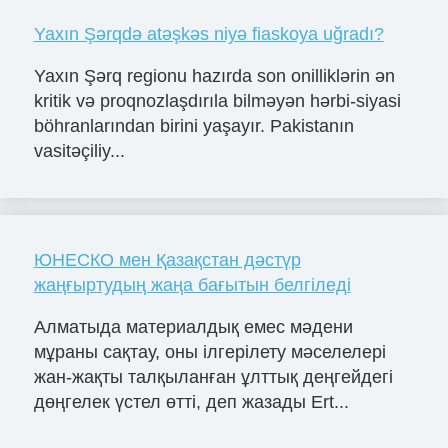
Yaxın Şərqdə atəşkəs niyə fiaskoya uğradı?
Yaxın Şərq regionu hazırda son onilliklərin ən
kritik və proqnozlaşdırıla bilməyən hərbi-siyasi
böhranlarından birini yaşayır. Pakistanın
vasitəçiliy...
ЮНЕСКО мен Қазақстан дәстүр
жаңғыртудың жаңа бағытын белгіледі
Алматыда материалдық емес мәдени
мұраны сақтау, оны ілгерілету мәселелері
жан-жақты талқыланған ұлттық деңгейдегі
дөңгелек үстел өтті, деп жазады Ert...