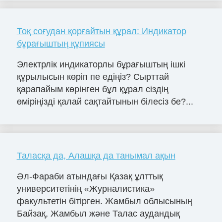
Тоқ соғудан қорғайтын құрал: Индикатор
бұрағыштың құпиясы
Электрлік индикаторлы бұрағыштың ішкі
құрылысын көріп пе едіңіз? Сырттай
қарапайым көрінген бұл құрал сіздің
өміріңізді қалай сақтайтынын білесіз бе?...
Таласқа да, Алашқа да танымал ақын
Әл-Фараби атындағы Қазақ ұлттық
университетінің «Журналистика»
факультетін бітірген. Жамбыл облысының
Байзақ, Жамбыл және Талас аудандық