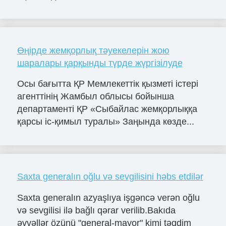
Өңірде жемқорлық тәуекелерін жою
шаралары қарқынды түрде жүргізілуде
Осы бағытта ҚР Мемлекеттік қызметі істері
агенттінің Жамбыл облысы бойынша
департаменті ҚР «Сыбайлас жемқорлыққа
қарсы іс-қимыл туралы» Заңында көзде...
Saxta generalın oğlu və sevgilisini həbs etdilər
Saxta generalın azyaşlıya işgəncə verən oğlu
və sevgilisi ilə bağlı qərar verilib.Bakıda
əvvəllər özünü "general-mayor" kimi təqdim