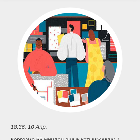
18:36, 10 Апр.
Көргөзмө 55 миңден ашык катышуучуну, 1