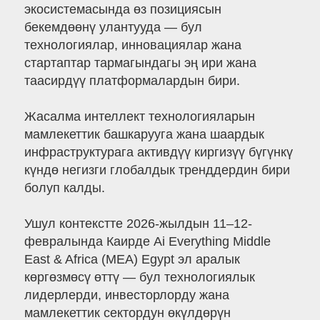
экосистемасында өз позициясын
бекемдөөнү улантууда — бул
технологиялар, инновациялар жана
стартаптар тармагындагы эң ири жана
таасирдүү платформалардын бири.
Жасалма интеллект технологияларын
мамлекеттик башкарууга жана шаардык
инфраструктурага активдүү киргизүү бүгүнкү
күндө негизги глобалдык тренддердин бири
болуп калды.
Ушул контекстте 2026-жылдын 11–12-
февралында Каирде Ai Everything Middle
East & Africa (MEA) Egypt эл аралык
көргөзмөсү өттү — бул технологиялык
лидерлерди, инвесторлорду жана
мамлекеттик сектордун өкүлдөрүн