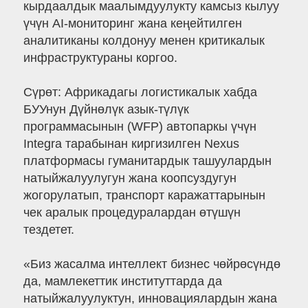
кырдаалдык маалымдуулукту камсыз кылуу
үчүн AI-мониторинг жана кеңейтилген
аналитиканы колдонуу менен критикалык
инфраструктураны коргоо.
Сүрөт: Африкадагы логистикалык хабда
БУУнун Дүйнөлүк азык-түлүк
программасынын (WFP) автопаркы үчүн
Integra тарабынан киргизилген Nexus
платформасы гуманитардык ташуулардын
натыйжалуулугун жана коопсуздугун
жогорулатып, транспорт каражаттарынын
чек аралык процедуралардан өтүшүн
тездетет.
«Биз жасалма интеллект бизнес чөйрөсүндө
да, мамлекеттик институттарда да
натыйжалуулуктун, инновациялардын жана