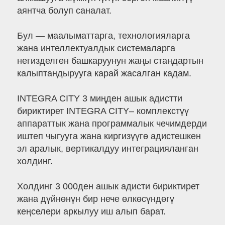
аянтча болуп саналат.
Бул — маалыматтарга, технологияларга
жана интеллектуалдык системаларга
негизделген башкаруунун жаңы стандартын
калыптандырууга карай жасалган кадам.
INTEGRA CITY 3 миңден ашык адистти
бириктирет INTEGRA CITY– комплекстүү
аппараттык жана программалык чечимдерди
иштеп чыгууга жана киргизүүгө адистешкен
эл аралык, вертикалдуу интеграцияланган
холдинг.
Холдинг 3 000ден ашык адисти бириктирет
жана дүйнөнүн бир нече өлкөсүндөгү
кеңселери аркылуу иш алып барат.