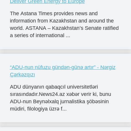
Deliver Green Energy to Europe
The Astana Times provides news and
information from Kazakhstan and around the
world. ASTANA – Kazakhstan’s Senate ratified
a series of international ...
“ADU-nun nüfuzu gündən-günə artır” - Nərgiz
Çərkəzqızı
ADU dünyanın qabaqcıl universitetləri
sırasındadır.News24.az xəbər verir ki, bunu
ADU-nun Beynəlxalq jurnalistika şöbəsinin
müdiri, filologiya üzrə f...