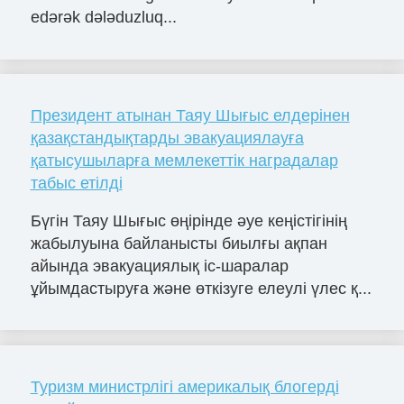
edərək dələduzluq...
Президент атынан Таяу Шығыс елдерінен
қазақстандықтарды эвакуациялауға
қатысушыларға мемлекеттік наградалар
табыс етілді
Бүгін Таяу Шығыс өңірінде әуе кеңістігінің
жабылуына байланысты биылғы ақпан
айында эвакуациялық іс-шаралар
ұйымдастыруға және өткізуге елеулі үлес қ...
Туризм министрлігі америкалық блогерді