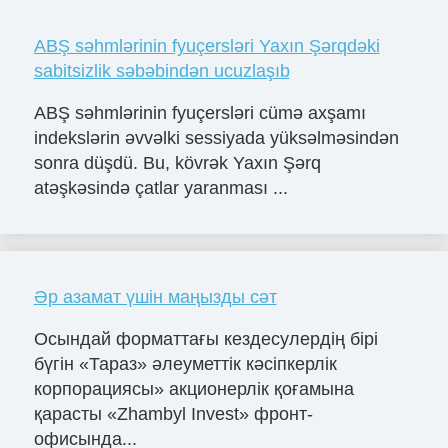
ABŞ səhmlərinin fyuçersləri Yaxın Şərqdəki
sabitsizlik səbəbindən ucuzlaşıb
ABŞ səhmlərinin fyuçersləri cümə axşamı
indekslərin əvvəlki sessiyada yüksəlməsindən
sonra düşdü. Bu, kövrək Yaxın Şərq
atəşkəsində çatlar yaranması ...
Әр азамат үшін маңызды сәт
Осындай форматтағы кездесулердің бірі
бүгін «Тараз» әлеуметтік кәсіпкерлік
корпорациясы» акционерлік қоғамына
қарасты «Zhambyl Invest» фронт-
офисында...