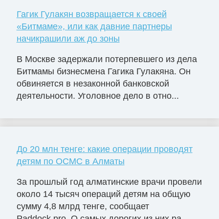
Гагик Гулакян возвращается к своей
«Битмаме», или как давние партнеры
начикрашили аж до зоны
В Москве задержали потерпевшего из дела
Битмамы бизнесмена Гагика Гулакяна. Он
обвиняется в незаконной банковской
деятельности. Уголовное дело в отно...
До 20 млн тенге: какие операции проводят
детям по ОСМС в Алматы
За прошлый год алматинские врачи провели
около 14 тысяч операций детям на общую
сумму 4,8 млрд тенге, сообщает
Paddock.pro. О самых дорогих из них ра...