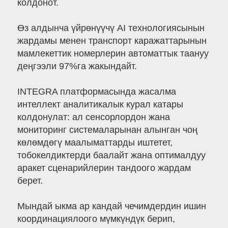
колдонот.
Өз алдынча үйрөнүүчү AI технологиясынын
жардамы менен транспорт каражаттарынын
мамлекеттик номерлерин автоматтык таануу
деңгээли 97%га жакындайт.
INTEGRA платформасында жасалма
интеллект аналитикалык курал катары
колдонулат: ал сенсорлордон жана
мониторинг системаларынан алынган чоң
көлөмдөгү маалыматтарды иштетет,
тобокелдиктерди баалайт жана оптималдуу
аракет сценарийлерин тандоого жардам
берет.
Мындай ыкма ар кандай чечимдердин ишин
координациялоого мүмкүндүк берип,