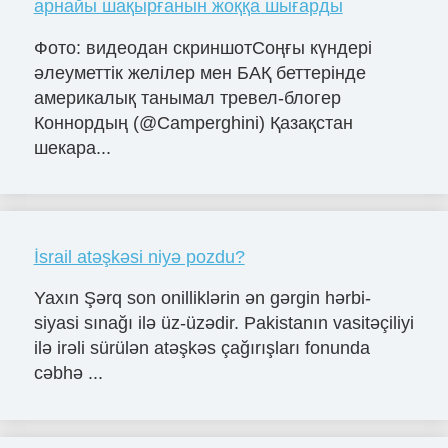
арнайы шақырғанын жоққа шығарды
Фото: видеодан скриншотСоңғы күндері
әлеуметтік желілер мен БАҚ беттерінде
америкалық танымал тревел-блогер
Коннордың (@Camperghini) Қазақстан
шекара...
İsrail atəşkəsi niyə pozdu?
Yaxın Şərq son onilliklərin ən gərgin hərbi-
siyasi sınağı ilə üz-üzədir. Pakistanın vasitəçiliyi
ilə irəli sürülən atəşkəs çağırışları fonunda
cəbhə ...