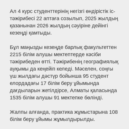
Ал 4 курс студенттерінің негізгі өндірістік іс-
тәжірибесі 22 аптаға созылып, 2025 жылдың
қазанынан 2026 жылдың сәуіріне дейінгі
кезеңді қамтыды.
Бұл маңызды кезеңде барлық факультеттен
2215 білім алушы мектептерде кәсіби
тәжірибеден өтті. Тәжірибенің географиялық
ауқымы да кеңейіп келеді. Мәселен, соңғы
үш жылдағы дәстүр бойынша 95 студент
елордадағы 17 білім беру ұйымында
дағдыларын жетілдірсе, Алматы қаласында
1535 білім алушы 91 мектепке бөлінді.
Жалпы алғанда, практика жұмыстарына 108
білім беру ұйымы жұмылдырылды.