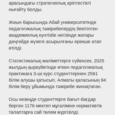
арасындағы стратегиялық әріптестікті
нығайту болды.
Жиын барысында Абай университетінде
педагогикалық тәжірибелердің бекітілген
академиялық күнтізбе негізінде жоғары
деңгейде жүзеге асырылғаны ерекше атап
өтілді.
Статистикалық мәліметтерге сүйенсек, 2025
жылдың қыркүйегінде өткен педагогикалық
практикаға 3-ші курс студенттерінен 2561
білім алушы қатысып, Алматы қаласының 94
білім беру ұйымында тәжірибе жинақтаған.
Осы кезеңде студенттерге бағыт-бағдар
берген 1176 мектеп мұғаліміне нормативтік
талаптарға сай төлем жүргізілді.