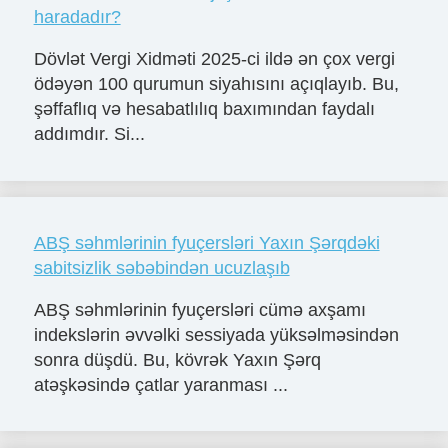
haradadır?
Dövlət Vergi Xidməti 2025-ci ildə ən çox vergi
ödəyən 100 qurumun siyahısını açıqlayıb. Bu,
şəffaflıq və hesabatlılıq baxımından faydalı
addımdır. Si...
ABŞ səhmlərinin fyuçersləri Yaxın Şərqdəki
sabitsizlik səbəbindən ucuzlaşıb
ABŞ səhmlərinin fyuçersləri cümə axşamı
indekslərin əvvəlki sessiyada yüksəlməsindən
sonra düşdü. Bu, kövrək Yaxın Şərq
atəşkəsində çatlar yaranması ...