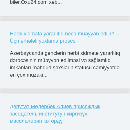
bilər.Oxu24.com xəb...
Hərbi xidmətə yararlılıq necə müəyyən edilir? –
Üçmərhələli yoxlama prosesi
Azərbaycanda gənclərin hərbi xidmətə yararlılıq
dərəcəsinin müəyyən edilməsi və sağlamlıq
imkanları məhdud şəxslərin statusu cəmiyyətdə
ən çox müzaki...
Депутат Медербек Алиев присяждык
заседатель институтун киргизүү
маселелерин көтөрдү