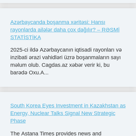
Azərbaycanda boşanma xəritəsi: Hansı
rayonlarda ailələr daha çox dağılır? – RƏSMİ
STATİSTİKA
2025-ci ildə Azərbaycanın iqtisadi rayonları və
inzibati ərazi vahidləri üzrə boşanmaların sayı
məlum olub. Cagdas.az xəbər verir ki, bu
barədə Oxu.A...
South Korea Eyes Investment in Kazakhstan as
Energy, Nuclear Talks Signal New Strategic
Phase
The Astana Times provides news and