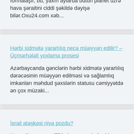
formalaşır, bu, yaxın aylarda bütün planet üzrə
hava şəraitini ciddi şəkildə dəyişə
bilər.Oxu24.com xəb...
Hərbi xidmətə yararlılıq necə müəyyən edilir? –
Üçmərhələli yoxlama prosesi
Azərbaycanda gənclərin hərbi xidmətə yararlılıq
dərəcəsinin müəyyən edilməsi və sağlamlıq
imkanları məhdud şəxslərin statusu cəmiyyətdə
ən çox müzaki...
İsrail atəşkəsi niyə pozdu?