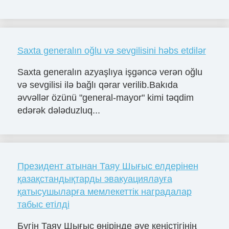
Saxta generalın oğlu və sevgilisini həbs etdilər
Saxta generalın azyaşlıya işgəncə verən oğlu
və sevgilisi ilə bağlı qərar verilib.Bakıda
əvvəllər özünü "general-mayor" kimi təqdim
edərək dələduzluq...
Президент атынан Таяу Шығыс елдерінен
қазақстандықтарды эвакуациялауға
қатысушыларға мемлекеттік наградалар
табыс етілді
Бүгін Таяу Шығыс өңірінде әуе кеңістігінің