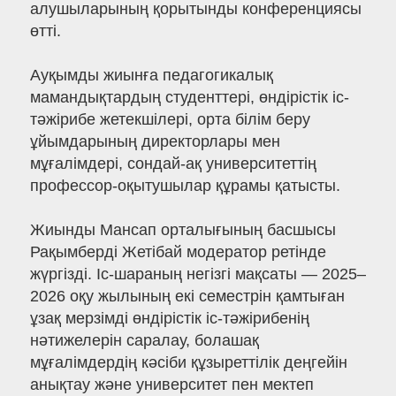
алушыларының қорытынды конференциясы
өтті.
Ауқымды жиынға педагогикалық
мамандықтардың студенттері, өндірістік іс-
тәжірибе жетекшілері, орта білім беру
ұйымдарының директорлары мен
мұғалімдері, сондай-ақ университеттің
профессор-оқытушылар құрамы қатысты.
Жиынды Мансап орталығының басшысы
Рақымберді Жетібай модератор ретінде
жүргізді. Іс-шараның негізгі мақсаты — 2025–
2026 оқу жылының екі семестрін қамтыған
ұзақ мерзімді өндірістік іс-тәжірибенің
нәтижелерін саралау, болашақ
мұғалімдердің кәсіби құзыреттілік деңгейін
анықтау және университет пен мектеп