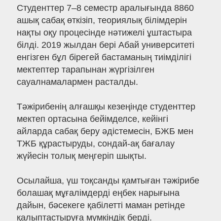
Студенттер 7–8 семестр аралығында 8860
ашық сабақ өткізіп, теориялық білімдерін
нақты оқу процесінде нәтижелі ұштастыра
білді. 2019 жылдан бері Абай университеті
енгізген бұл бірегей бастаманың тиімділігі
мектептер тарапынан жүргізілген
сауалнамалармен расталды.
Тәжірибенің алғашқы кезеңінде студенттер
мектеп ортасына бейімделсе, кейінгі
айларда сабақ беру әдістемесін, БЖБ мен
ТЖБ құрастыруды, сондай-ақ бағалау
жүйесін толық меңгеріп шықты.
Осылайша, үш тоқсанды қамтыған тәжірибе
болашақ мұғалімдерді еңбек нарығына
дайын, бәсекеге қабілетті маман ретінде
қалыптастыруға мүмкіндік берді.