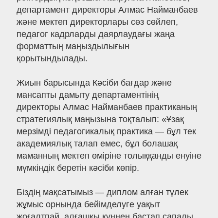
департамент директоры Алмас Найманбаев
және мектеп директорлары сөз сөйлеп,
педагог кадрларды даярлаудағы жаңа
форматтың маңыздылығын
қорытындылады.
Жиын барысында Кәсіби бағдар және
мансапты дамыту департаментінің
директоры Алмас Найманбаев практиканың
стратегиялық маңызына тоқталып: «Ұзақ
мерзімді педагогикалық практика — бұл тек
академиялық талап емес, бұл болашақ
маманның мектеп өміріне толыққанды енуіне
мүмкіндік беретін кәсіби көпір.
Біздің мақсатымыз — диплом алған түлек
жұмыс орнында бейімделуге уақыт
жоғалтпай, алғашқы күннен бастап сапалы