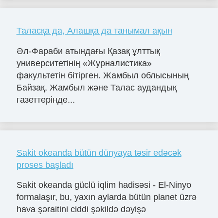
Таласқа да, Алашқа да танымал ақын
Әл-Фараби атындағы Қазақ ұлттық
университетінің «Журналистика»
факультетін бітірген. Жамбыл облысының
Байзақ, Жамбыл және Талас аудандық
газеттерінде...
Sakit okeanda bütün dünyaya təsir edəcək
proses başladı
Sakit okeanda güclü iqlim hadisəsi - El-Ninyo
formalaşır, bu, yaxın aylarda bütün planet üzrə
hava şəraitini ciddi şəkildə dəyişə