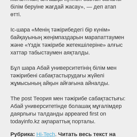
білім беруіне жағдай жасау», — деп атап
өтті.
Іс-шара «Менің тәжірибедегі бір күнім»
байқауының жеңімпаздарын марапаттаумен
және «Үздік тәжірибе жетекшілеріне» алғыс
хаттар табыстаумен аяқталды.
Бұл шара Абай университетінің білім мен
тәжірибені сабақтастырудағы жүйелі
жұмысының айқын айғағына айналды.
The post Теория мен тәжірибе сабақтастығы:
Абай университетінде болашақ мұғалімдер
даярлығы талданды appeared first on
todayinfo.kz ақпараттық порталы.
Рубрика:
Hi-Tech
.
Читать весь текст на