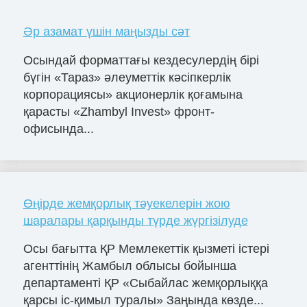
Әр азамат үшін маңызды сәт
Осындай форматтағы кездесулердің бірі
бүгін «Тараз» әлеуметтік кәсіпкерлік
корпорациясы» акционерлік қоғамына
қарасты «Zhambyl Invest» фронт-
офисында...
Өңірде жемқорлық тәуекелерін жою
шаралары қарқынды түрде жүргізілуде
Осы бағытта ҚР Мемлекеттік қызметі істері
агенттінің Жамбыл облысы бойынша
департаменті ҚР «Сыбайлас жемқорлыққа
қарсы іс-қимыл туралы» Заңында көзде...