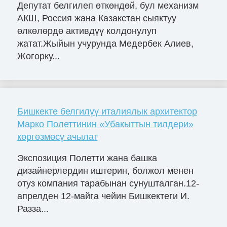
Депутат белгилеп өткөндөй, бул механизм
АКШ, Россия жана Казакстан сыяктуу
өлкөлөрдө активдүү колдонулуп
жатат.Жыйын учурунда Медербек Алиев,
Жогорку...
Бишкекте белгилүү италиялык архитектор
Марко Полеттинин «Убакыттын тилдери»
көргөзмөсү ачылат
Экспозиция Полетти жана башка
дизайнерлердин иштерин, болжол менен
отуз компания тарабынан сунушталган.12-
апрелден 12-майга чейин Бишкектеги И.
Разза...