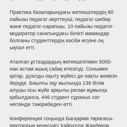
Практика базаларындағы жетекшілердің 80
пайызы педагог-зерттеуші, педагог-шебер
және педагог-сарапшы, 10 пайызы педагог-
модератор санатындағы білікті мамандар
болғаны студенттердің кәсіби өсуіне оң
ықпал етті.
Аталған ұстаздардың жетекшілігімен 5000-
нан астам ашық сабақ өткізілді. Сонымен
қатар, дуалды оқыту жүйесі де нақты жемісін
беруде. Биылғы оқу жылында 139 білім
алушы осы жүйе арқылы ресми жұмысқа
қабылданса, 446 студент сұраныс хат
негізінде тәжірибеден өтті.
Конференция соңында Басқарма төрағасы-
ректордың кеңесшісі Хайрулла Жанбеков,