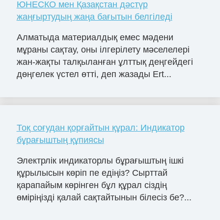
ЮНЕСКО мен Қазақстан дәстүр
жаңғыртудың жаңа бағытын белгіледі
Алматыда материалдық емес мәдени
мұраны сақтау, оны ілгерілету мәселелері
жан-жақты талқыланған ұлттық деңгейдегі
дөңгелек үстел өтті, деп жазады Ert...
Тоқ соғудан қорғайтын құрал: Индикатор
бұрағыштың құпиясы
Электрлік индикаторлы бұрағыштың ішкі
құрылысын көріп пе едіңіз? Сырттай
қарапайым көрінген бұл құрал сіздің
өміріңізді қалай сақтайтынын білесіз бе?...