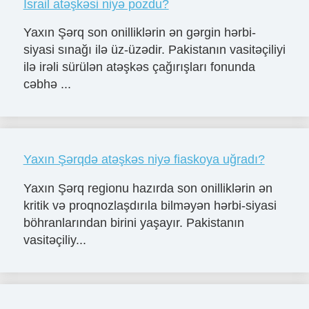
İsrail atəşkəsi niyə pozdu?
Yaxın Şərq son onilliklərin ən gərgin hərbi-
siyasi sınağı ilə üz-üzədir. Pakistanın vasitəçiliyi
ilə irəli sürülən atəşkəs çağırışları fonunda
cəbhə ...
Yaxın Şərqdə atəşkəs niyə fiaskoya uğradı?
Yaxın Şərq regionu hazırda son onilliklərin ən
kritik və proqnozlaşdırıla bilməyən hərbi-siyasi
böhranlarından birini yaşayır. Pakistanın
vasitəçiliy...