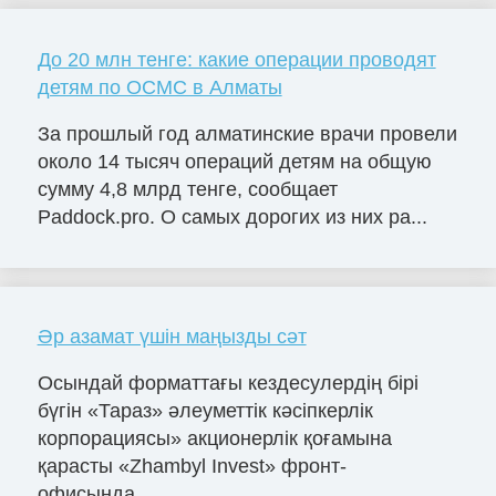
До 20 млн тенге: какие операции проводят
детям по ОСМС в Алматы
За прошлый год алматинские врачи провели
около 14 тысяч операций детям на общую
сумму 4,8 млрд тенге, сообщает
Paddock.pro. О самых дорогих из них ра...
Әр азамат үшін маңызды сәт
Осындай форматтағы кездесулердің бірі
бүгін «Тараз» әлеуметтік кәсіпкерлік
корпорациясы» акционерлік қоғамына
қарасты «Zhambyl Invest» фронт-
офисында...