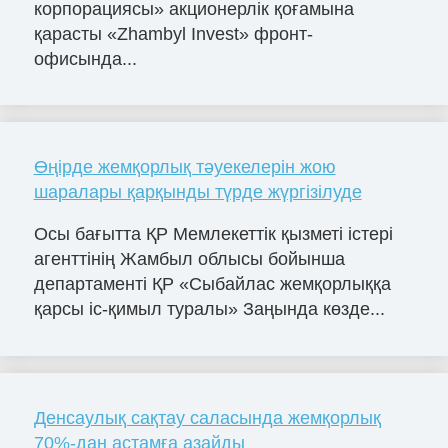
корпорациясы» акционерлік қоғамына
қарасты «Zhambyl Invest» фронт-
офисында...
Өңірде жемқорлық тәуекелерін жою
шаралары қарқынды түрде жүргізілуде
Осы бағытта ҚР Мемлекеттік қызметі істері
агенттінің Жамбыл облысы бойынша
департаменті ҚР «Сыбайлас жемқорлыққа
қарсы іс-қимыл туралы» Заңында көзде...
Денсаулық сақтау саласында жемқорлық
70%-дан астамға азайды