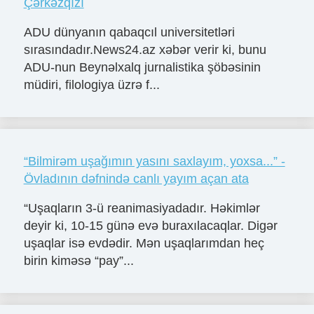
Çərkəzqızı
ADU dünyanın qabaqcıl universitetləri
sırasındadır.News24.az xəbər verir ki, bunu
ADU-nun Beynəlxalq jurnalistika şöbəsinin
müdiri, filologiya üzrə f...
“Bilmirəm uşağımın yasını saxlayım, yoxsa...” -
Övladının dəfnində canlı yayım açan ata
“Uşaqların 3-ü reanimasiyadadır. Həkimlər
deyir ki, 10-15 günə evə buraxılacaqlar. Digər
uşaqlar isə evdədir. Mən uşaqlarımdan heç
birin kiməsə “pay”...