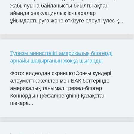
жабылуына байланысты биылғы ақпан
айында эвакуациялық іс-шаралар
ұйымдастыруға және өткізуге елеулі үлес қ...
Туризм министрлігі америкалық блогерді
арнайы шақырғанын жоққа шығарды
Фото: видеодан скриншотСоңғы күндері
әлеуметтік желілер мен БАҚ беттерінде
америкалық танымал тревел-блогер
Коннордың (@Camperghini) Қазақстан
шекара...