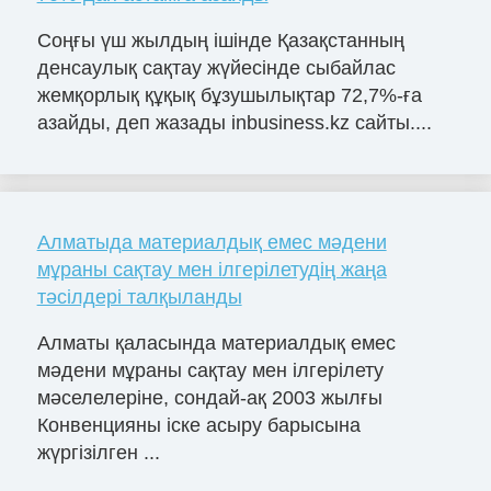
Соңғы үш жылдың ішінде Қазақстанның
денсаулық сақтау жүйесінде сыбайлас
жемқорлық құқық бұзушылықтар 72,7%-ға
азайды, деп жазады inbusiness.kz сайты....
Алматыда материалдық емес мәдени
мұраны сақтау мен ілгерілетудің жаңа
тәсілдері талқыланды
Алматы қаласында материалдық емес
мәдени мұраны сақтау мен ілгерілету
мәселелеріне, сондай-ақ 2003 жылғы
Конвенцияны іске асыру барысына
жүргізілген ...