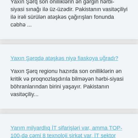
Yaxın Şərq son onilliklərin ən gərgin hərbi-
siyasi sınağı ilə üz-üzədir. Pakistanın vasitəçiliyi
ilə irəli sürülən atəşkəs çağırışları fonunda
cəbhə ...
Yaxın Şərqdə atəşkəs niyə fiaskoya uğradı?
Yaxın Şərq regionu hazırda son onilliklərin ən
kritik və proqnozlaşdırıla bilməyən hərbi-siyasi
böhranlarından birini yaşayır. Pakistanın
vasitəçiliy...
Yarım milyardlıq İT sifarişləri var, amma TOP-
100-də cəmi 8 texnoloji şirkət var, İT sektor