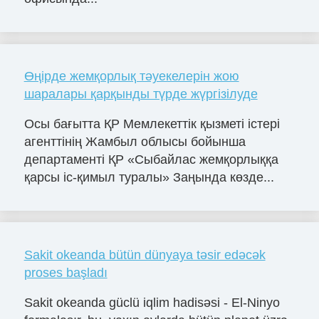
Өңірде жемқорлық тәуекелерін жою
шаралары қарқынды түрде жүргізілуде
Осы бағытта ҚР Мемлекеттік қызметі істері
агенттінің Жамбыл облысы бойынша
департаменті ҚР «Сыбайлас жемқорлыққа
қарсы іс-қимыл туралы» Заңында көзде...
Sakit okeanda bütün dünyaya təsir edəcək
proses başladı
Sakit okeanda güclü iqlim hadisəsi - El-Ninyo