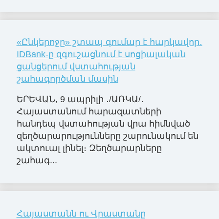
«Ընկերոջը» շտապ գումար է հարկավոր․
IDBank-ը զգուշացնում է սոցիալական
ցանցերում վստահության
շահագործման մասին
ԵՐԵՎԱՆ, 9 ապրիլի ․/ԱՌԿԱ/․
Հայաստանում հարազատների
հանդեպ վստահության վրա հիմնված
զեղծարարությունները շարունակում են
ակտուալ լինել։ Զեղծարարները
շահագ...
Հայաստանն ու Վրաստանը