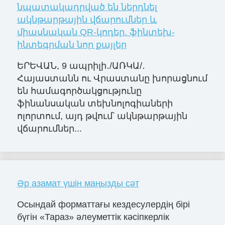
նպատակադրված են ներդնել
ակնթարթային վճարումներ և
միասնական QR-կոդեր. ֆինտեխ-
ինտեգրման նոր քայլեր
ԵՐԵՎԱՆ, 9 ապրիլի․/ԱՌԿԱ/․
Հայաստանն ու Վրաստանը խորացնում
են համագործակցությունը
ֆինանսական տեխնոլոգիաների
ոլորտում, այդ թվում՝ ակնթարթային
վճարումներ...
Әр азамат үшін маңызды сәт
Осындай форматтағы кездесулердің бірі
бүгін «Тараз» әлеуметтік кәсіпкерлік