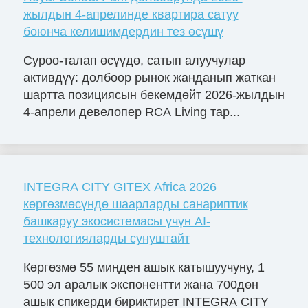
жылдын 4-апрелинде квартира сатуу
боюнча келишимдердин тез өсүшү
Суроо-талап өсүүдө, сатып алуучулар
активдүү: долбоор рынок жанданып жаткан
шартта позициясын бекемдөйт 2026-жылдын
4-апрели девелопер RCA Living тар...
INTEGRA CITY GITEX Africa 2026
көргөзмөсүндө шаарларды санариптик
башкаруу экосистемасы үчүн AI-
технологияларды сунуштайт
Көргөзмө 55 миңден ашык катышуучуну, 1
500 эл аралык экспонентти жана 700дөн
ашык спикерди бириктирет INTEGRA CITY