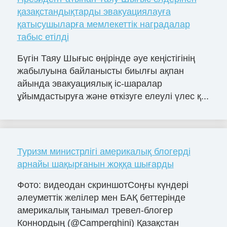
қазақстандықтарды эвакуациялауға
қатысушыларға мемлекеттік наградалар
табыс етілді
Бүгін Таяу Шығыс өңірінде әуе кеңістігінің
жабылуына байланысты биылғы ақпан
айында эвакуациялық іс-шаралар
ұйымдастыруға және өткізуге елеулі үлес қ...
Туризм министрлігі америкалық блогерді
арнайы шақырғанын жоққа шығарды
Фото: видеодан скриншотСоңғы күндері
әлеуметтік желілер мен БАҚ беттерінде
америкалық танымал тревел-блогер
Коннордың (@Camperghini) Қазақстан