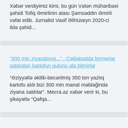
Xəbər verdiyimiz kimi, bu gün Vətən müharibəsi
şəhidi Tofiq Əmirlinin atası Şəmsəddin Əmirli
vəfat edib. Jurnalist Vasif Əlihüseyn 2020-ci
ildə şəhid...
"300 min ziyandayıq..." - Cəlilabadda fermerlər
satdıqları kartofun pulunu ala bilmirlər
“Əziyyətlə əkilib-becərilmiş 350 ton yazlıq
kartofu alıb bizi 300 min manat məbləğində
ziyana saldılar”. Mecra.az xəbər verir ki, bu
şikayətlə “Qafqa...