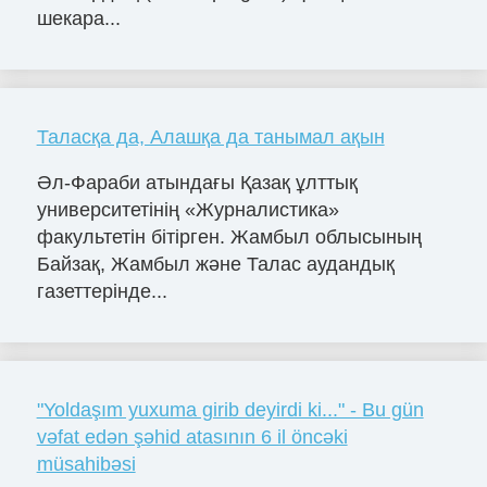
шекара...
Таласқа да, Алашқа да танымал ақын
Әл-Фараби атындағы Қазақ ұлттық
университетінің «Журналистика»
факультетін бітірген. Жамбыл облысының
Байзақ, Жамбыл және Талас аудандық
газеттерінде...
"Yoldaşım yuxuma girib deyirdi ki..." - Bu gün
vəfat edən şəhid atasının 6 il öncəki
müsahibəsi