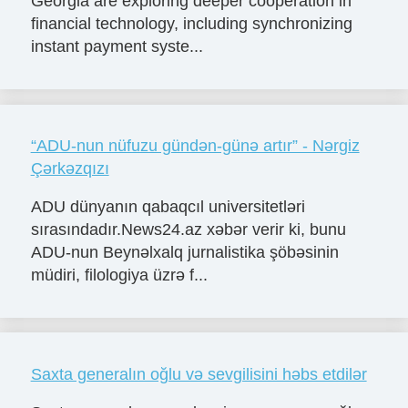
Georgia are exploring deeper cooperation in
financial technology, including synchronizing
instant payment syste...
“ADU-nun nüfuzu gündən-günə artır” - Nərgiz
Çərkəzqızı
ADU dünyanın qabaqcıl universitetləri
sırasındadır.News24.az xəbər verir ki, bunu
ADU-nun Beynəlxalq jurnalistika şöbəsinin
müdiri, filologiya üzrə f...
Saxta generalın oğlu və sevgilisini həbs etdilər