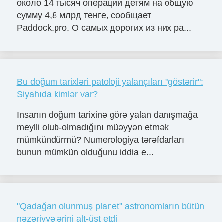
около 14 тысяч операций детям на общую
сумму 4,8 млрд тенге, сообщает
Paddock.pro. О самых дорогих из них ра...
Bu doğum tarixləri patoloji yalançıları "göstərir":
Siyahıda kimlər var?
İnsanın doğum tarixinə görə yalan danışmağa
meylli olub-olmadığını müəyyən etmək
mümkündürmü? Numerologiya tərəfdarları
bunun mümkün olduğunu iddia e...
"Qadağan olunmuş planet" astronomların bütün
nəzəriyyələrini alt-üst etdi