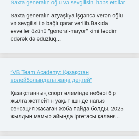
Saxta generalın oğlu və sevgilisini həbs etdilər
Saxta generalın azyaşlıya işgəncə verən oğlu
və sevgilisi ilə bağlı qərar verilib.Bakıda
əvvəllər özünü "general-mayor" kimi təqdim
edərək dələduzluq...
“VB Team Academy: Қазақстан
волейболындағы жаңа деңгей”
Қазақстанның спорт әлемінде небәрі бір
жылға жетпейтін уақыт ішінде нағыз
сенсация жасаған жоба пайда болды. 2025
жылдың мамыр айында іргетасы қаланғ...