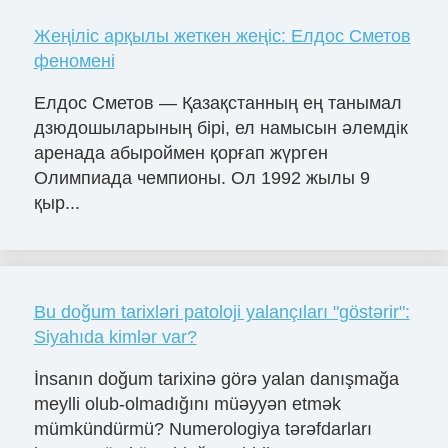
Жеңіліс арқылы жеткен жеңіс: Елдос Сметов
феномені
Елдос Сметов — Қазақстанның ең танымал
дзюдошыларының бірі, ел намысын әлемдік
аренада абыроймен қорғап жүрген
Олимпиада чемпионы. Ол 1992 жылы 9
қыр...
Bu doğum tarixləri patoloji yalançıları "göstərir":
Siyahıda kimlər var?
İnsanın doğum tarixinə görə yalan danışmağa
meylli olub-olmadığını müəyyən etmək
mümkündürmü? Numerologiya tərəfdarları