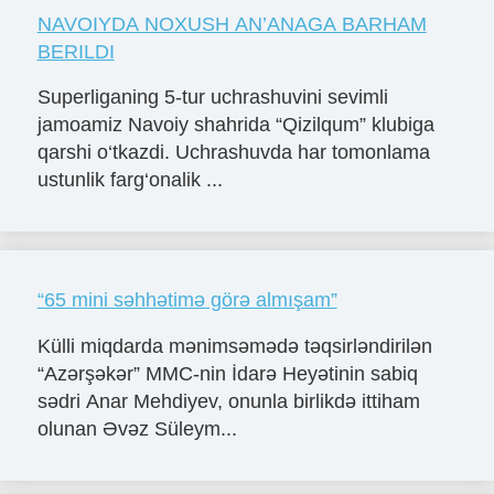
NAVOIYDA NOXUSH AN’ANAGA BARHAM
BERILDI
Superliganing 5-tur uchrashuvini sevimli
jamoamiz Navoiy shahrida “Qizilqum” klubiga
qarshi o‘tkazdi. Uchrashuvda har tomonlama
ustunlik farg‘onalik ...
“65 mini səhhətimə görə almışam”
Külli miqdarda mənimsəmədə təqsirləndirilən
“Azərşəkər” MMC-nin İdarə Heyətinin sabiq
sədri Anar Mehdiyev, onunla birlikdə ittiham
olunan Əvəz Süleym...