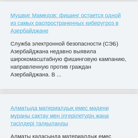
Мушвиг Мамедов: фишинг остается одной
из самых распространенных киберугроз в
Азербайджане
Служба электронной безопасности (СЭБ)
Азербайджана недавно выявила
широкомасштабную фишинговую кампанию,
направленную против граждан
Азербайджана. В ...
Алматыда материалдық емес мәдени
мұраны сақтау мен ілгерілетудің жаңа
тәсілдері талқыланды
Алматы қаласында материалдық емес