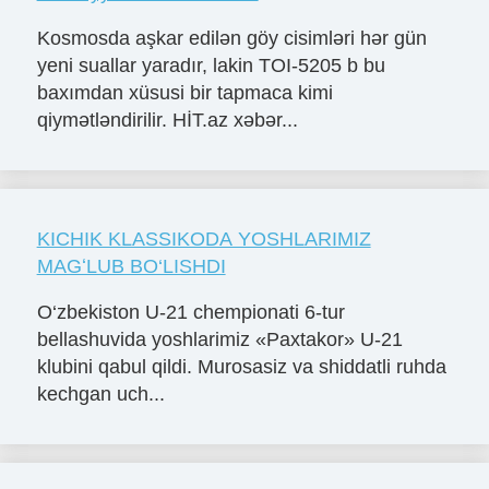
Kosmosda aşkar edilən göy cisimləri hər gün
yeni suallar yaradır, lakin TOI-5205 b bu
baxımdan xüsusi bir tapmaca kimi
qiymətləndirilir. HİT.az xəbər...
KICHIK KLASSIKODA YOSHLARIMIZ
MAGʻLUB BO‘LISHDI
O‘zbekiston U-21 chempionati 6-tur
bellashuvida yoshlarimiz «Paxtakor» U-21
klubini qabul qildi. Murosasiz va shiddatli ruhda
kechgan uch...