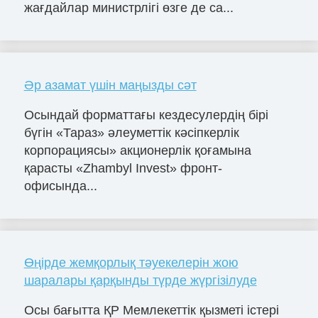
жағдайлар министрлігі өзге де са...
Әр азамат үшін маңызды сәт
Осындай форматтағы кездесулердің бірі
бүгін «Тараз» әлеуметтік кәсіпкерлік
корпорациясы» акционерлік қоғамына
қарасты «Zhambyl Invest» фронт-
офисында...
Өңірде жемқорлық тәуекелерін жою
шаралары қарқынды түрде жүргізілуде
Осы бағытта ҚР Мемлекеттік қызметі істері