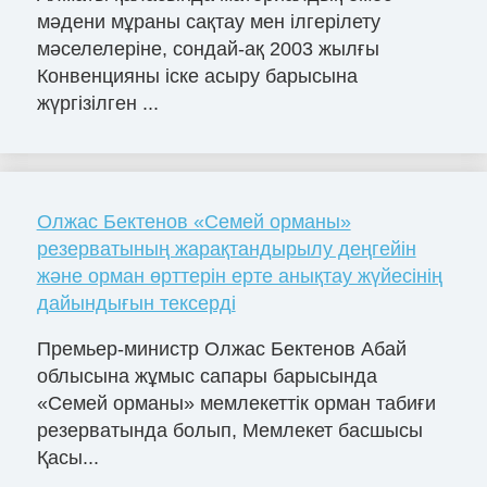
мәдени мұраны сақтау мен ілгерілету
мәселелеріне, сондай-ақ 2003 жылғы
Конвенцияны іске асыру барысына
жүргізілген ...
Олжас Бектенов «Семей орманы»
резерватының жарақтандырылу деңгейін
және орман өрттерін ерте анықтау жүйесінің
дайындығын тексерді
Премьер-министр Олжас Бектенов Абай
облысына жұмыс сапары барысында
«Семей орманы» мемлекеттік орман табиғи
резерватында болып, Мемлекет басшысы
Қасы...