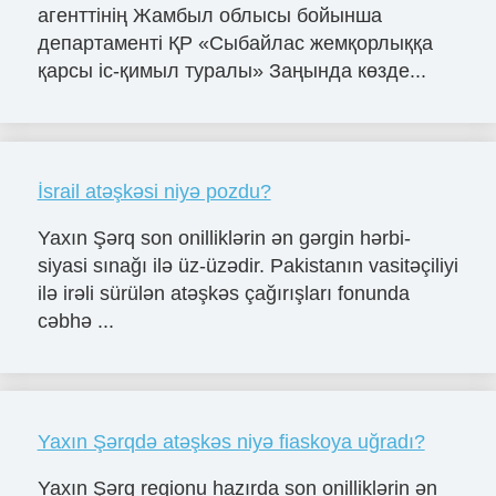
агенттінің Жамбыл облысы бойынша
департаменті ҚР «Сыбайлас жемқорлыққа
қарсы іс-қимыл туралы» Заңында көзде...
İsrail atəşkəsi niyə pozdu?
Yaxın Şərq son onilliklərin ən gərgin hərbi-
siyasi sınağı ilə üz-üzədir. Pakistanın vasitəçiliyi
ilə irəli sürülən atəşkəs çağırışları fonunda
cəbhə ...
Yaxın Şərqdə atəşkəs niyə fiaskoya uğradı?
Yaxın Şərq regionu hazırda son onilliklərin ən