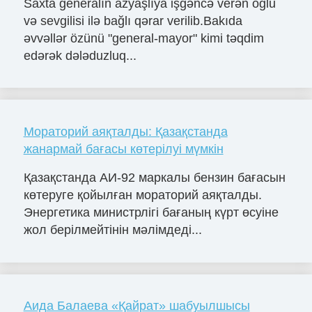
Saxta generalın azyaşlıya işgəncə verən oğlu
və sevgilisi ilə bağlı qərar verilib.Bakıda
əvvəllər özünü "general-mayor" kimi təqdim
edərək dələduzluq...
Мораторий аяқталды: Қазақстанда
жанармай бағасы көтерілуі мүмкін
Қазақстанда АИ-92 маркалы бензин бағасын
көтеруге қойылған мораторий аяқталды.
Энергетика министрлігі бағаның күрт өсуіне
жол берілмейтінін мәлімдеді...
Аида Балаева «Қайрат» шабуылшысы