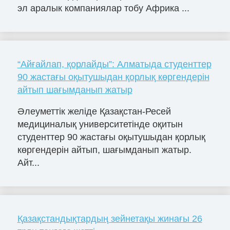
эл аралык компаниялар тобу Африка ...
“Айғайлап, қорлайды”: Алматыда студенттер
90 жастағы оқытушыдан қорлық көргендерін
айтып шағымданып жатыр
Әлеуметтік желіде Қазақстан-Ресей
медициналық университетінде оқитын
студенттер 90 жастағы оқытушыдан қорлық
көргендерін айтып, шағымданып жатыр.
Айт...
Қазақстандықтардың зейнетақы жинағы 26