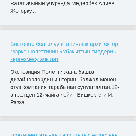
жатат.Жыйын учурунда Медербек Алиев,
Жогорку...
Бишкекте белгилүү италиялык архитектор
Марко Полеттинин «Убакыттын тилдери»
көргөзмөсү ачылат
Экспозиция Полетти жана башка
дизайнерлердин иштерин, болжол менен
отуз компания тарабынан сунушталган.12-
апрелден 12-майга чейин Бишкектеги И.
Разза...
Президент атынан Таяу Шығыс елдерінен