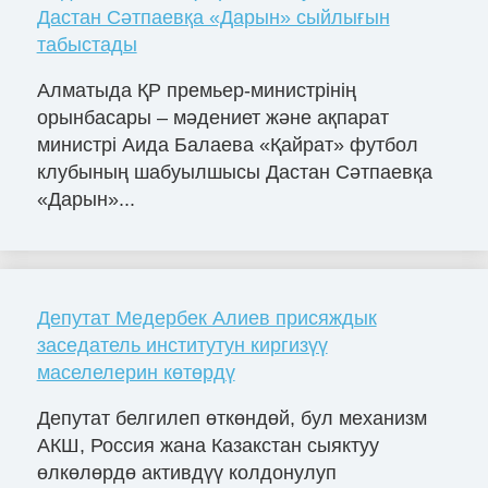
Дастан Сәтпаевқа «Дарын» сыйлығын
табыстады
Алматыда ҚР премьер-министрінің
орынбасары – мәдениет және ақпарат
министрі Аида Балаева «Қайрат» футбол
клубының шабуылшысы Дастан Сәтпаевқа
«Дарын»...
Депутат Медербек Алиев присяждык
заседатель институтун киргизүү
маселелерин көтөрдү
Депутат белгилеп өткөндөй, бул механизм
АКШ, Россия жана Казакстан сыяктуу
өлкөлөрдө активдүү колдонулуп