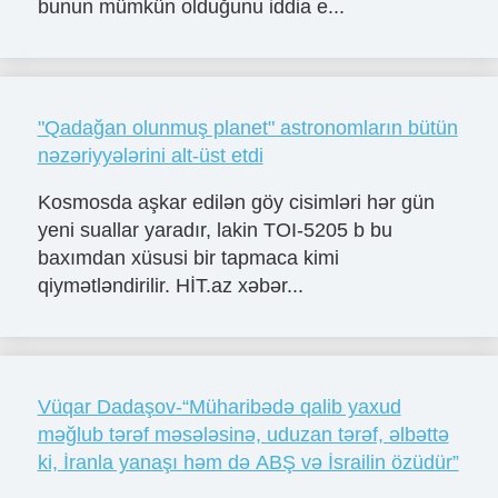
bunun mümkün olduğunu iddia e...
"Qadağan olunmuş planet" astronomların bütün
nəzəriyyələrini alt-üst etdi
Kosmosda aşkar edilən göy cisimləri hər gün
yeni suallar yaradır, lakin TOI-5205 b bu
baxımdan xüsusi bir tapmaca kimi
qiymətləndirilir. HİT.az xəbər...
Vüqar Dadaşov-“Müharibədə qalib yaxud
məğlub tərəf məsələsinə, uduzan tərəf, əlbəttə
ki, İranla yanaşı həm də ABŞ və İsrailin özüdür”