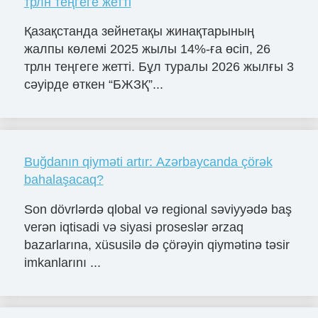
трлн теңгеге жетті
Қазақстанда зейнетақы жинақтарының
жалпы көлемі 2025 жылы 14%-ға өсіп, 26
трлн теңгеге жетті. Бұл туралы 2026 жылғы 3
сәуірде өткен “БЖЗҚ”...
Buğdanın qiyməti artır: Azərbaycanda çörək
bahalaşacaq?
Son dövrlərdə qlobal və regional səviyyədə baş
verən iqtisadi və siyasi proseslər ərzaq
bazarlarına, xüsusilə də çörəyin qiymətinə təsir
imkanlarını ...