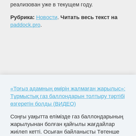
реализован уже в текущем году.
Рубрика:
Новости
.
Читать весь текст на
paddock.pro
.
«Тоғыз адамның өмірін жалмаған жарылыс»:
Тұрмыстық газ баллондарын толтыру тәртібі
өзгеретін болды (ВИДЕО)
Соңғы уақытта елімізде газ баллондарының
жарылуынан болған қайғылы жағдайлар
жиілеп кетті. Осыған байланысты Төтенше