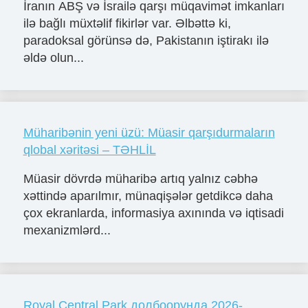
İranın ABŞ və İsrailə qarşı müqavimət imkanları
ilə bağlı müxtəlif fikirlər var. Əlbəttə ki,
paradoksal görünsə də, Pakistanın iştirakı ilə
əldə olun...
Müharibənin yeni üzü: Müasir qarşıdurmaların
qlobal xəritəsi – TƏHLİL
Müasir dövrdə müharibə artıq yalnız cəbhə
xəttində aparılmır, münaqişələr getdikcə daha
çox ekranlarda, informasiya axınında və iqtisadi
mexanizmlərd...
Royal Central Park долбоорунда 2026-