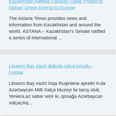
Kazakhstan Ratifies Caspian Cable Project to
Deliver Green Energy to Europe
The Astana Times provides news and
information from Kazakhstan and around the
world. ASTANA – Kazakhstan’s Senate ratified
a series of international ...
Litvanın Baş naziri Bakıda xalça toxudu -
Fotolar
Litvanın Baş naziri İnqa Ruqiniene aprelin 9-da
Azərbaycan Milli Xalça Muzeyi ilə tanış olub.
Yeniera.az xəbər verir ki, qonağa Azərbaycan
xalçaçılıq...