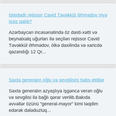
İstedadlı rejissor Cavid Təvəkkül Əhmədov niyə
işsiz qalıb?
Azərbaycan incəsənətində öz dəsti-xətti və
beynalxalq uğurları ilə seçilən rejissor Cavid
Təvəkkül Əhmədov, ölkə daxilində və xaricdə
qazandığı 12 Qr...
Saxta generalın oğlu və sevgilisini həbs etdilər
Saxta generalın azyaşlıya işgəncə verən oğlu
və sevgilisi ilə bağlı qərar verilib.Bakıda
əvvəllər özünü "general-mayor" kimi təqdim
edərək dələduzluq...