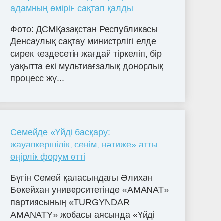
адамның өмірін сақтап қалды
Фото: ДСМҚазақстан Республикасы
Денсаулық сақтау министрлігі елде
сирек кездесетін жағдай тіркеліп, бір
уақытта екі мультиағзалық донорлық
процесс жү...
Семейде «Үйді басқару:
жауапкершілік, сенім, нәтиже» атты
өңірлік форум өтті
Бүгін Семей қаласындағы Әлихан
Бөкейхан университетінде «AMANAT»
партиясының «TURGYNDAR
AMANATY» жобасы аясында «Үйді