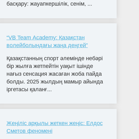
басқару: жауапкершілік, сенім, ...
“VB Team Academy: Қазақстан
волейболындағы жаңа деңгей”
Қазақстанның спорт әлемінде небәрі
бір жылға жетпейтін уақыт ішінде
нағыз сенсация жасаған жоба пайда
болды. 2025 жылдың мамыр айында
іргетасы қаланғ...
Жеңіліс арқылы жеткен жеңіс: Елдос
Сметов феномені