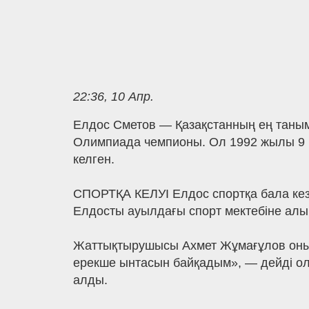
22:36, 10 Апр.
Елдос Сметов — Қазақстанның ең таным
Олимпиада чемпионы. Ол 1992 жылы 9 
келген.
СПОРТҚА КЕЛУІ Елдос спортқа бала кез
Елдосты ауылдағы спорт мектебіне алы
Жаттықтырушысы Ахмет Жұмағұлов оның 
ерекше ынтасын байқадым», — дейді ол.
алды.