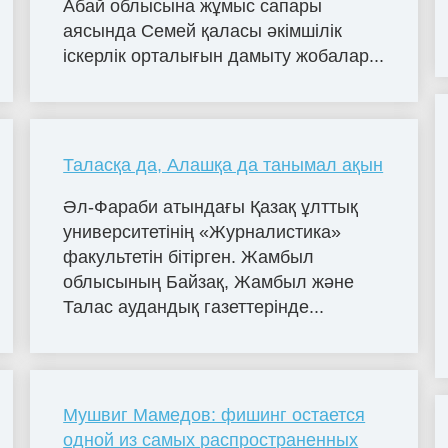
Абай облысына жұмыс сапары
аясында Семей қаласы әкімшілік
іскерлік орталығын дамыту жобалар...
Таласқа да, Алашқа да танымал ақын
Әл-Фараби атындағы Қазақ ұлттық
университетінің «Журналистика»
факультетін бітірген. Жамбыл
облысының Байзақ, Жамбыл және
Талас аудандық газеттерінде...
Мушвиг Мамедов: фишинг остается
одной из самых распространенных