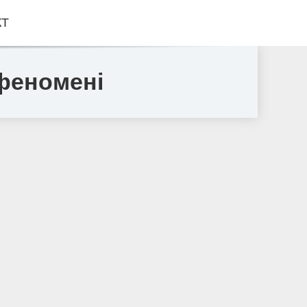
КТ
 феномені