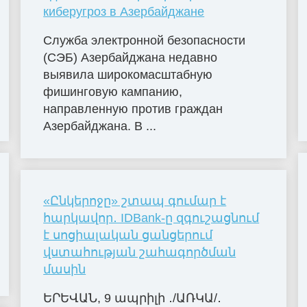
киберугроз в Азербайджане
Служба электронной безопасности
(СЭБ) Азербайджана недавно
выявила широкомасштабную
фишинговую кампанию,
направленную против граждан
Азербайджана. В ...
«Ընկերոջը» շտապ գումար է
հարկավոր․ IDBank-ը զգուշացնում
է սոցիալական ցանցերում
վստահության շահագործման
մասին
ԵՐԵՎԱՆ, 9 ապրիլի ․/ԱՌԿԱ/․