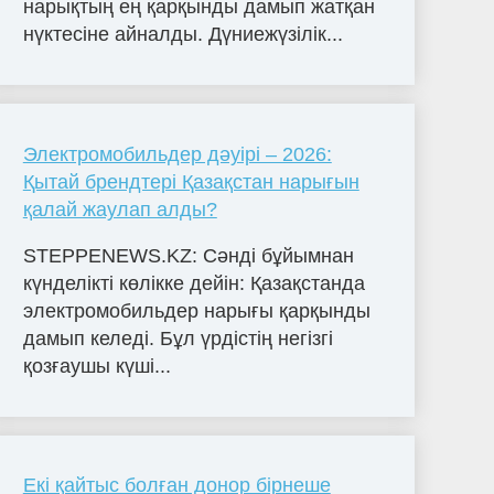
нарықтың ең қарқынды дамып жатқан
нүктесіне айналды. Дүниежүзілік...
Электромобильдер дәуірі – 2026:
Қытай брендтері Қазақстан нарығын
қалай жаулап алды?
STEPPENEWS.KZ: Сәнді бұйымнан
күнделікті көлікке дейін: Қазақстанда
электромобильдер нарығы қарқынды
дамып келеді. Бұл үрдістің негізгі
қозғаушы күші...
Екі қайтыс болған донор бірнеше