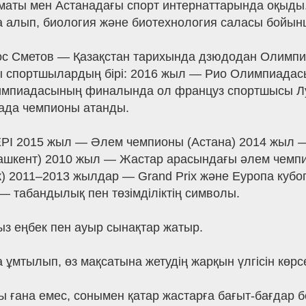
 Алматы мен Астанадағы спорт интернаттарында оқыд
да алып, биология және биотехнология саласы бойы
Сметов — Қазақстан тарихында дзюдодан Олимпи
аулы спортшылардың бірі: 2016 жыл — Рио Олимпиад
пиадасының финалында ол француз спортшысы Лука
ада чемпионы атанды.
 2015 жыл — Әлем чемпионы (Астана) 2014 жыл 
Ташкент) 2010 жыл — Жастар арасындағы әлем чемп
) 2011–2013 жылдар — Grand Prix және Еуропа кубог
табандылық пен төзімділіктің символы.
ыз еңбек пен ауыр сынақтар жатыр.
ұмтылып, өз мақсатына жетудің жарқын үлгісін көрсе
 ғана емес, сонымен қатар жастарға бағыт-бағдар бер