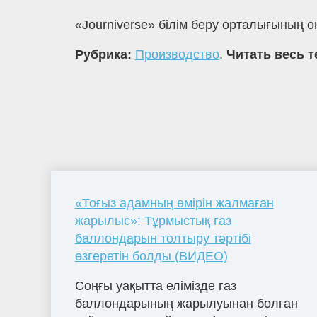
«Journiverse» білім беру орталығының 
Рубрика:
Производство
.
Читать весь т
«Тоғыз адамның өмірін жалмаған
жарылыс»: Тұрмыстық газ
баллондарын толтыру тәртібі
өзгеретін болды (ВИДЕО)
Соңғы уақытта елімізде газ
баллондарының жарылуынан болған