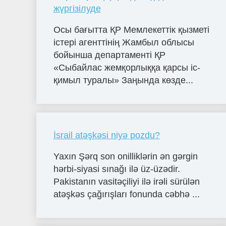
жүргізілуде
Осы бағытта ҚР Мемлекеттік қызметі
істері агенттінің Жамбыл облысы
бойынша департаменті ҚР
«Сыбайлас жемқорлыққа қарсы іс-
қимыл туралы» Заңында көзде...
İsrail atəşkəsi niyə pozdu?
Yaxın Şərq son onilliklərin ən gərgin
hərbi-siyasi sınağı ilə üz-üzədir.
Pakistanın vasitəçiliyi ilə irəli sürülən
atəşkəs çağırışları fonunda cəbhə ...