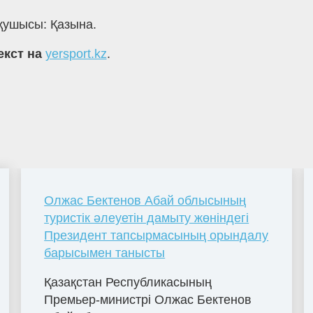
оқушысы: Қазына.
екст на
yersport.kz
.
Олжас Бектенов Абай облысының
туристік әлеуетін дамыту жөніндегі
Президент тапсырмасының орындалу
барысымен танысты
Қазақстан Республикасының
Премьер-министрі Олжас Бектенов