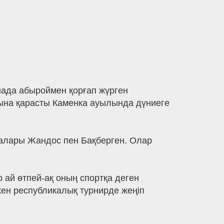
ада абыроймен қорғап жүрген
ына қарасты Каменка ауылында дүниеге
ғалары Жандос пен Бақберген. Олар
ай өтпей-ақ оның спортқа деген
кен республикалық турнирде жеңіп