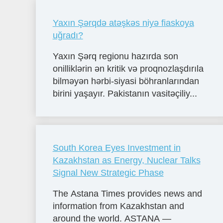
Yaxın Şərqdə atəşkəs niyə fiaskoya
uğradı?
Yaxın Şərq regionu hazırda son
onilliklərin ən kritik və proqnozlaşdırıla
bilməyən hərbi-siyasi böhranlarından
birini yaşayır. Pakistanın vasitəçiliy...
South Korea Eyes Investment in
Kazakhstan as Energy, Nuclear Talks
Signal New Strategic Phase
The Astana Times provides news and
information from Kazakhstan and
around the world. ASTANA —