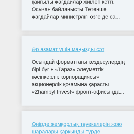
қайғылы жағдайлар жиілеп кетті.
Осыған байланысты Төтенше
жағдайлар министрлігі өзге де са...
Әр азамат үшін маңызды сәт
Осындай форматтағы кездесулердің
бірі бүгін «Тараз» әлеуметтік
кәсіпкерлік корпорациясы»
акционерлік қоғамына қарасты
«Zhambyl Invest» фронт-офисында...
Өңірде жемқорлық тәуекелерін жою
шаралары қарқынды түрде