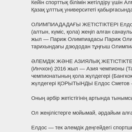
Кейін спорттық білімін жетілдіру үшін
Қазақ ұлттық университеті қабырғасын
ОЛИМПИАДАДАҒЫ ЖЕТІСТІКТЕРІ Елдос 
(алтын, күміс, қола) жеңіп алған сан
жыл — Париж Олимпиадасы Париж Олим
тарихындағы дзюдодан тұңғыш Олимпи
ӘЛЕМДІК ЖӘНЕ АЗИЯЛЫҚ ЖЕТІСТІКТЕРІ
(Инчхон) 2016 жыл — Азия чемпионы (
чемпионатының қола жүлдегері (Бангкок
жүлдегері ҚОРЫТЫНДЫ Елдос Сметов — 
Оның әрбір жетістігінің артында тынымс
Ол жеңілістерге мойымай, әрдайым алға 
Елдос — тек әлемдік деңгейдегі спортшы