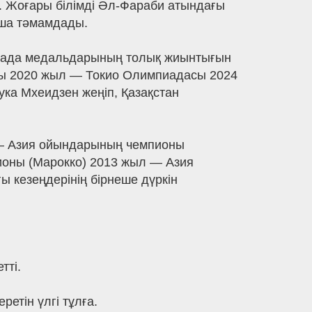
ы. Жоғары білімді Әл-Фараби атындағы
нша тәмамдады.
ада медальдарының толық жиынтығын
асы 2020 жыл — Токио Олимпиадасы 2024
 Мхеидзен жеңіп, Қазақстан
— Азия ойындарының чемпионы
ионы (Марокко) 2013 жыл — Азия
ы кезеңдерінің бірнеше дүркін
тті.
етін үлгі тұлға.