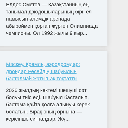
Елдос Сметов — Қазақстанның ең
танымал дзюдошыларының бірі, ел
намысын әлемдік аренада
абыроймен қорғап жүрген Олимпиада
чемпионы. Ол 1992 жылы 9 қыр...
Мәскеу, Кремль, аэродромдар:
дрондар Ресейдің шабуылын
басталмай жатып-ақ тоқтатты
2026 жылдың көктемі шешуші сәт
болуы тиіс еді. Шабуыл басталып,
бастама қайта қолға алынуы керек
болатын. Бірақ оның орнына —
керісінше сигналдар. Жү...