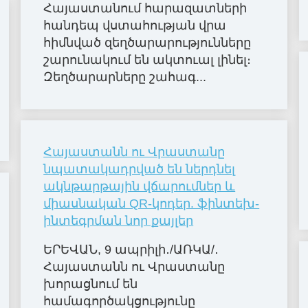
Հայաստանում հարազատների
հանդեպ վստահության վրա
հիմնված զեղծարարությունները
շարունակում են ակտուալ լինել։
Զեղծարարները շահագ...
Հայաստանն ու Վրաստանը
նպատակադրված են ներդնել
ակնթարթային վճարումներ և
միասնական QR-կոդեր. ֆինտեխ-
ինտեգրման նոր քայլեր
ԵՐԵՎԱՆ, 9 ապրիլի․/ԱՌԿԱ/․
Հայաստանն ու Վրաստանը
խորացնում են
համագործակցությունը