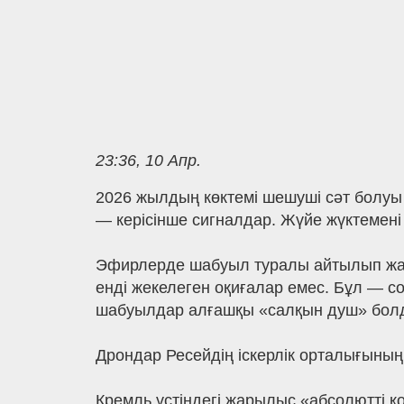
23:36, 10 Апр.
2026 жылдың көктемі шешуші сәт болуы 
— керісінше сигналдар. Жүйе жүктемені
Эфирлерде шабуыл туралы айтылып жатқ
енді жекелеген оқиғалар емес. Бұл — с
шабуылдар алғашқы «салқын душ» бол
Дрондар Ресейдің іскерлік орталығының
Кремль үстіндегі жарылыс «абсолютті қо