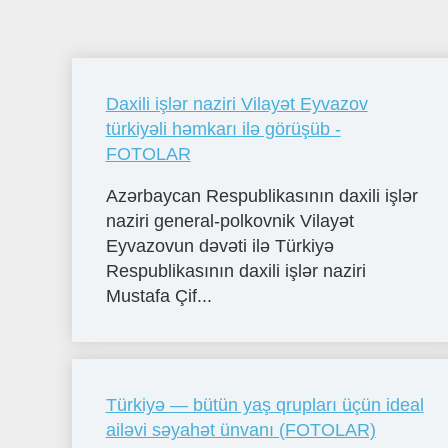
Daxili işlər naziri Vilayət Eyvazov
türkiyəli həmkarı ilə görüşüb -
FOTOLAR
Azərbaycan Respublikasının daxili işlər
naziri general-polkovnik Vilayət
Eyvazovun dəvəti ilə Türkiyə
Respublikasının daxili işlər naziri
Mustafa Çif...
Türkiyə — bütün yaş qrupları üçün ideal
ailəvi səyahət ünvanı (FOTOLAR)