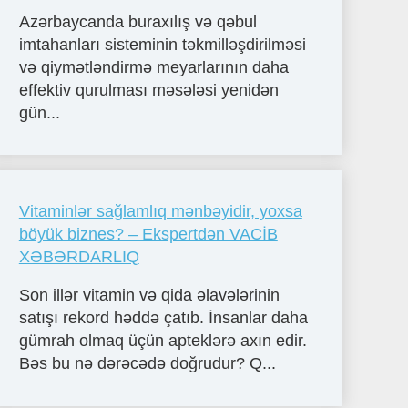
Azərbaycanda buraxılış və qəbul
imtahanları sisteminin təkmilləşdirilməsi
və qiymətləndirmə meyarlarının daha
effektiv qurulması məsələsi yenidən
gün...
Vitaminlər sağlamlıq mənbəyidir, yoxsa
böyük biznes? – Ekspertdən VACİB
XƏBƏRDARLIQ
Son illər vitamin və qida əlavələrinin
satışı rekord həddə çatıb. İnsanlar daha
gümrah olmaq üçün apteklərə axın edir.
Bəs bu nə dərəcədə doğrudur? Q...