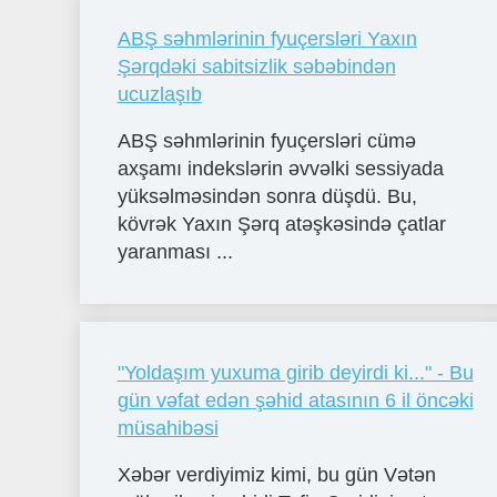
ABŞ səhmlərinin fyuçersləri Yaxın
Şərqdəki sabitsizlik səbəbindən
ucuzlaşıb
ABŞ səhmlərinin fyuçersləri cümə
axşamı indekslərin əvvəlki sessiyada
yüksəlməsindən sonra düşdü. Bu,
kövrək Yaxın Şərq atəşkəsində çatlar
yaranması ...
"Yoldaşım yuxuma girib deyirdi ki..." - Bu
gün vəfat edən şəhid atasının 6 il öncəki
müsahibəsi
Xəbər verdiyimiz kimi, bu gün Vətən