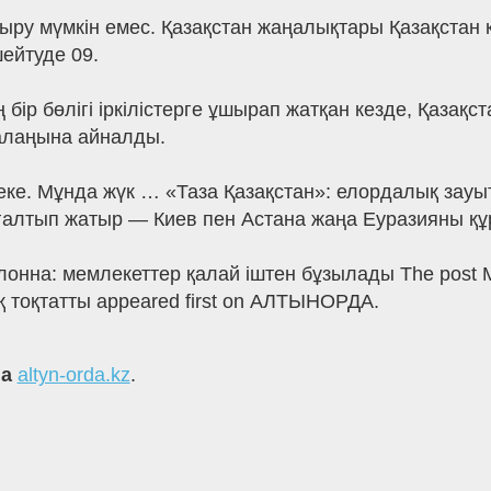
ру мүмкін емес. Қазақстан жаңалықтары Қазақстан 
ейтуде 09.
 бір бөлігі іркілістерге ұшырап жатқан кезде, Қазақ
 алаңына айналды.
секе. Мұнда жүк … «Таза Қазақстан»: елордалық зауы
ғалтып жатыр — Киев пен Астана жаңа Еуразияны құ
колонна: мемлекеттер қалай іштен бұзылады The post
 тоқтатты appeared first on АЛТЫНОРДА.
на
altyn-orda.kz
.