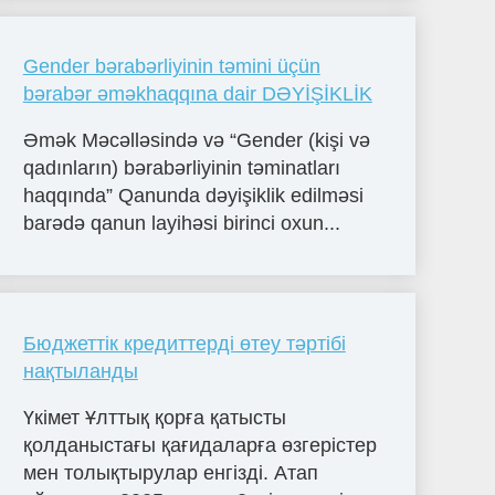
Gender bərabərliyinin təmini üçün
bərabər əməkhaqqına dair DƏYİŞİKLİK
Əmək Məcəlləsində və “Gender (kişi və
qadınların) bərabərliyinin təminatları
haqqında” Qanunda dəyişiklik edilməsi
barədə qanun layihəsi birinci oxun...
Бюджеттік кредиттерді өтеу тәртібі
нақтыланды
Үкімет Ұлттық қорға қатысты
қолданыстағы қағидаларға өзгерістер
мен толықтырулар енгізді. Атап