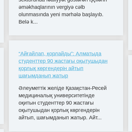
əməkhaqlarının vergiyə cəlb
olunmasında yeni mərhələ başlayıb.
Belə k...
“Айғайлап, қорлайды”: Алматыда
студенттер 90 жастағы оқытушыдан
қорлық көргендерін айтып
шағымданып жатыр
Әлеуметтік желіде Қазақстан-Ресей
медициналық университетінде
оқитын студенттер 90 жастағы
оқытушыдан қорлық көргендерін
айтып, шағымданып жатыр. Айт...