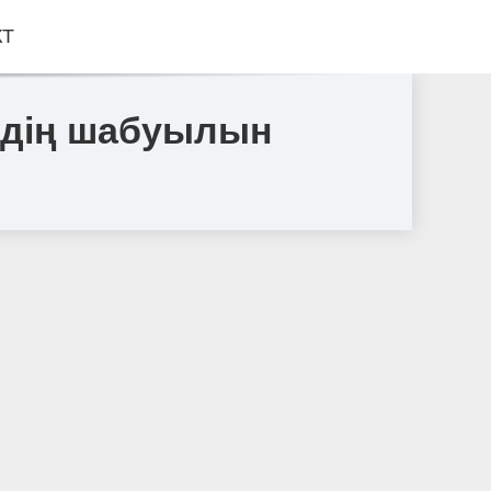
КТ
йдің шабуылын