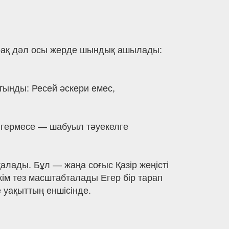
 Бірақ дәл осы жерде шындық ашылады:
тынды: Ресей әскери емес,
лгермесе — шабуыл тәуекелге
қалады. Бұл — жаңа соғыс Қазір жеңісті
кім тез масштабталады Егер бір тарап
 уақыттың еншісінде.