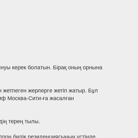
ынуы керек болатын. Бірақ оның орнына
жетпеген жерлерге жетіп жатыр. Бұл
миф Москва-Сити-ға жасалған
дің терең тылы.
 дрон билік резиденциясының үстінде