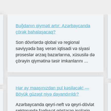
Buğdanın qiyməti artır: Azərbaycanda
çörək bahalaşacaq?
Son dövrlərdə qlobal və regional
səviyyədə baş verən iqtisadi və siyasi
proseslər ərzaq bazarlarına, xüsusilə də
çörəyin qiymətinə təsir imkanlarını ...
Hər ay maaşınızdan pul kəsiləcək! —
Böyük güzəşt niyə dayandırıldı?
Azərbaycanda qeyri-neft və qeyri-dövlət
sektorunda fəaliyyət göstərən işçilərin