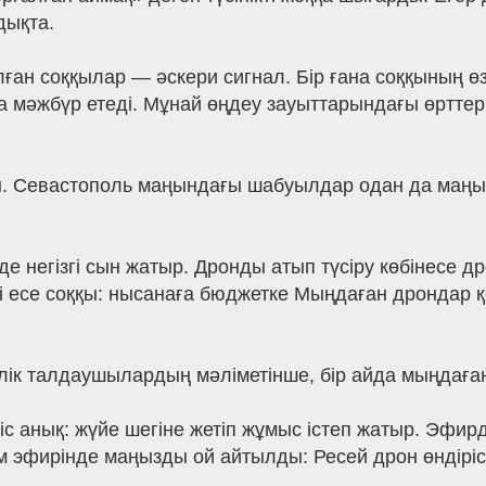
дықта.
ған соққылар — әскери сигнал. Бір ғана соққының ө
 мәжбүр етеді. Мұнай өңдеу зауыттарындағы өрттер
ы. Севастополь маңындағы шабуылдар одан да маңызд
 негізгі сын жатыр. Дронды атып түсіру көбінесе др
екі есе соққы: нысанаға бюджетке Мыңдаған дрондар
йлік талдаушылардың мәліметінше, бір айда мыңдағ
іс анық: жүйе шегіне жетіп жұмыс істеп жатыр. Эфир
 эфирінде маңызды ой айтылды: Ресей дрон өндіріс