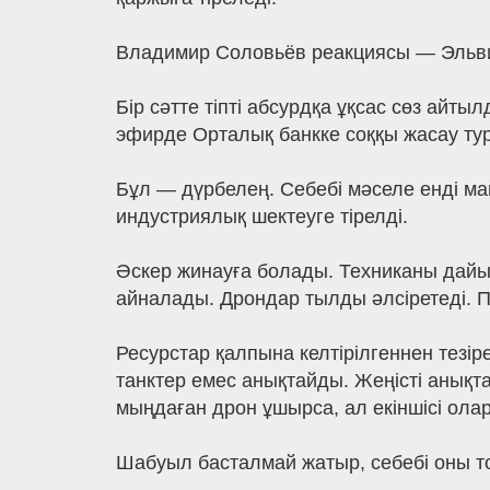
Владимир Соловьёв реакциясы — Эльви
Бір сәтте тіпті абсурдқа ұқсас сөз айт
эфирде Орталық банкке соққы жасау ту
Бұл — дүрбелең. Себебі мәселе енді ма
индустриялық шектеуге тірелді.
Әскер жинауға болады. Техниканы дайы
айналады. Дрондар тылды әлсіретеді. 
Ресурстар қалпына келтірілгеннен тезір
танктер емес анықтайды. Жеңісті анықта
мыңдаған дрон ұшырса, ал екіншісі ола
Шабуыл басталмай жатыр, себебі оны то