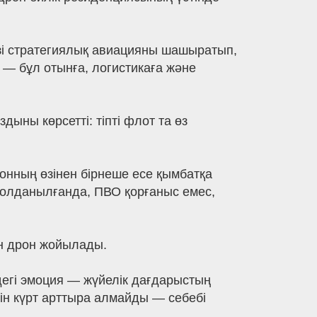
зі стратегиялық авиацияны шашыратып,
 — бұл отынға, логистикаға және
ыны көрсетті: тіпті флот та өз
онның өзінен бірнеше есе қымбатқа
 қолданылғанда, ПВО қорғаныс емес,
ан дрон жойылады.
дегі эмоция — жүйелік дағдарыстың
ін күрт арттыра алмайды — себебі