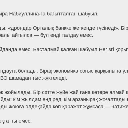
ра Набиуллина-ға бағытталған шабуыл.
ылды: «дрондар Орталық банкке жеткенде түсінеді».
ралы айтылса — бұл енді талдау емес.
йданда емес. Басталмай қалған шабуыл Негізгі қоры
ндауға болады. Бірақ экономика соғыс қарқынына ү
ПВО шамадан тыс жүктеледі.
ек жойылады. Бір сәтте жүйе жай ғана көтере алмай 
йды: кім жылдам өндіреді кім арзанырақ жоғалтады 
рды жоюға әлдеқайда көп қаражат жұмсаса — нәтиже
қтатты емес.