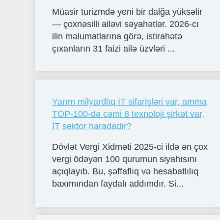
Müasir turizmdə yeni bir dalğa yüksəlir
— çoxnəsilli ailəvi səyahətlər. 2026-cı
ilin məlumatlarına görə, istirahətə
çıxanların 31 faizi ailə üzvləri ...
Yarım milyardlıq İT sifarişləri var, amma
TOP-100-də cəmi 8 texnoloji şirkət var,
İT sektor haradadır?
Dövlət Vergi Xidməti 2025-ci ildə ən çox
vergi ödəyən 100 qurumun siyahısını
açıqlayıb. Bu, şəffaflıq və hesabatlılıq
baxımından faydalı addımdır. Si...