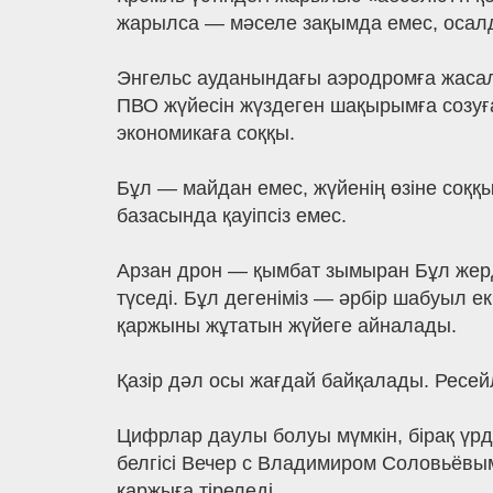
жарылса — мәселе зақымда емес, осал
Энгельс ауданындағы аэродромға жасал
ПВО жүйесін жүздеген шақырымға созуға
экономикаға соққы.
Бұл — майдан емес, жүйенің өзіне соққ
базасында қауіпсіз емес.
Арзан дрон — қымбат зымыран Бұл жерде
түседі. Бұл дегеніміз — әрбір шабуыл 
қаржыны жұтатын жүйеге айналады.
Қазір дәл осы жағдай байқалады. Ресе
Цифрлар даулы болуы мүмкін, бірақ үрд
белгісі Вечер с Владимиром Соловьёвым
қаржыға тіреледі.