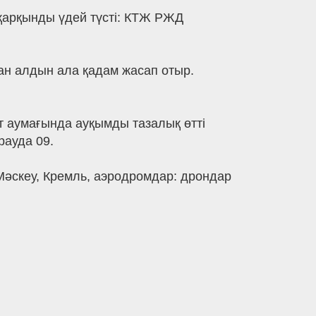
қарқынды үдей түсті: КТЖ РЖД
стан алдын ала қадам жасап отыр.
т аумағында ауқымды тазалық өтті
рауда 09.
 Мәскеу, Кремль, аэродромдар: дрондар