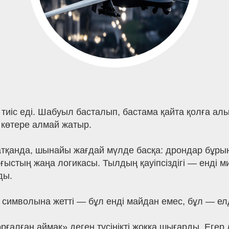
тиіс еді. Шабуыл басталып, бастама қайта қолға ал
 көтере алмай жатыр.
анда, шынайы жағдай мүлде басқа: дрондар бұрын 
оғыстың жаңа логикасы. Тылдың қауіпсіздігі — енді 
ды.
 символына жетті — бұл енді майдан емес, бұл — ел
рғалған аймақ» деген түсінікті жоққа шығарды. Егер