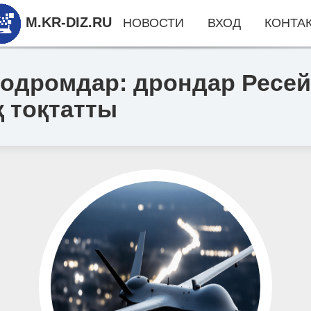
M.KR-DIZ.RU
НОВОСТИ
ВХОД
КОНТА
эродромдар: дрондар Ресе
 тоқтатты