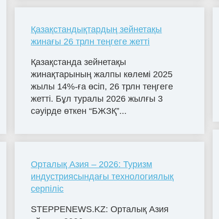
Қазақстандықтардың зейнетақы
жинағы 26 трлн теңгеге жетті
Қазақстанда зейнетақы
жинақтарының жалпы көлемі 2025
жылы 14%-ға өсіп, 26 трлн теңгеге
жетті. Бұл туралы 2026 жылғы 3
сәуірде өткен “БЖЗҚ”...
Орталық Азия – 2026: Туризм
индустриясындағы технологиялық
серпіліс
STEPPENEWS.KZ: Орталық Азия