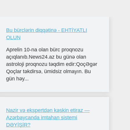
Bu bürclərin diqqətinə - EHTİYATLI
OLUN
Aprelin 10-na olan bürc proqnozu
açıqlanıb.News24.az bu günə olan
astroloji proqnozu təqdim edir:QoçƏgər
Qoçlar təkdirsə, ümidsiz olmayın. Bu
gün həy...
Nazir və ekspertdən kəskin etiraz —
Azərbaycanda imtahan sistemi
DƏYİŞİR?