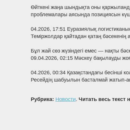
Өйткені жаңа шындықта оны қаржыланды
проблемалары аясында позициясын күш
04.2026, 17:51 Еуразиялық логистиканың
Теміржолдар қайтадан қатаң бәсекенің
Бұл жай сөз жүзіндегі емес — нақты бә
09.04.2026, 02:15 Мәскеу бақылауды жо
04.2026, 00:34 Қазақстандағы бесінші 
Ресейдің шабуылын басталмай жатып-ақ
Рубрика:
Новости
.
Читать весь текст 