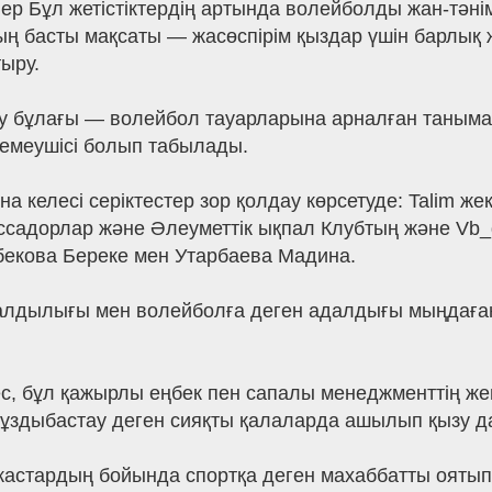
лер Бұл жетістіктердің артында волейболды жан-тәні
ң басты мақсаты — жасөспірім қыздар үшін барлық
ыру.
 бұлағы — волейбол тауарларына арналған танымал
демеушісі болып табылады.
келесі серіктестер зор қолдау көрсетуде: Talim жеке
садорлар және Әлеуметтік ықпал Клубтың және Vb_d
бекова Береке мен Утарбаева Мадина.
малдылығы мен волейболға деген адалдығы мыңдаған
с, бұл қажырлы еңбек пен сапалы менеджменттің жемі
Тұздыбастау деген сияқты қалаларда ашылып қызу д
і жастардың бойында спортқа деген махаббатты ояты