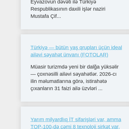
Eyvazovun dəvəti ilə Türkiyə
Respublikasının daxili işlər naziri
Mustafa Çif...
Türkiyə — bütün yaş qrupları üçün ideal
ailəvi səyahət ünvanı (FOTOLAR)
Müasir turizmdə yeni bir dalğa yüksəlir
— çoxnəsilli ailəvi səyahətlər. 2026-cı
ilin məlumatlarına görə, istirahətə
çıxanların 31 faizi ailə üzvləri ...
Yarım milyardlıq İT sifarişləri var, amma
TOP-100-də cəmi 8 texnoloji şirkət var,