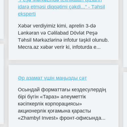
idarə etməsi diqqətimi çəkdi..." - Təhsil
eksperti
Xəbər verdiyimiz kimi, aprelin 3-də
Lənkəran və Cəlilabad Dövlət Peşə
Təhsil Mərkəzlərinə infotur təşkil olunub.
Mecra.az xəbər verir ki, infoturda e...
Әр азамат үшін маңызды сәт
Осындай форматтағы кездесулердің
бірі бүгін «Тараз» әлеуметтік
кәсіпкерлік корпорациясы»
акционерлік қоғамына қарасты
«Zhambyl Invest» фронт-офисында...