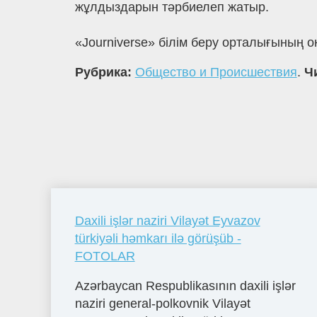
жұлдыздарын тәрбиелеп жатыр.
«Journiverse» білім беру орталығының
Рубрика:
Общество и Происшествия
.
Ч
Daxili işlər naziri Vilayət Eyvazov
türkiyəli həmkarı ilə görüşüb -
FOTOLAR
Azərbaycan Respublikasının daxili işlər
naziri general-polkovnik Vilayət