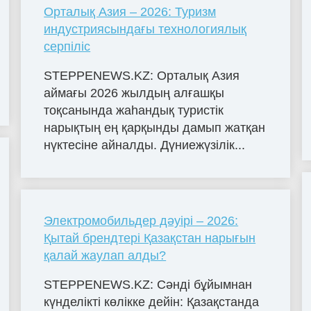
Орталық Азия – 2026: Туризм
индустриясындағы технологиялық
серпіліс
STEPPENEWS.KZ: Орталық Азия
аймағы 2026 жылдың алғашқы
тоқсанында жаһандық туристік
нарықтың ең қарқынды дамып жатқан
нүктесіне айналды. Дүниежүзілік...
Электромобильдер дәуірі – 2026:
Қытай брендтері Қазақстан нарығын
қалай жаулап алды?
STEPPENEWS.KZ: Сәнді бұйымнан
күнделікті көлікке дейін: Қазақстанда