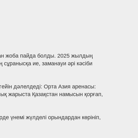
аған жоба пайда болды. 2025 жылдың
сұранысқа ие, заманауи әрі кәсіби
гейін дәлелдеді: Орта Азия аренасы:
ық жарыста Қазақстан намысын қорғап,
де үнемі жүлделі орындардан көрініп,