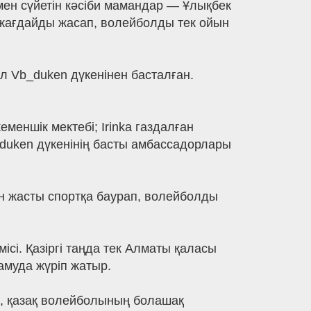
мен сүйетін кәсіби мамандар — Ұлықбек
 жағдайды жасап, волейболды тек ойын
 Vb_duken дүкенінен басталған.
меншік мектебі; Irinka газдалған
uken дүкенінің басты амбассадорлары
 жасты спортқа баурап, волейболды
сі. Қазіргі таңда тек Алматы қаласы
амуда жүріп жатыр.
п, қазақ волейболының болашақ