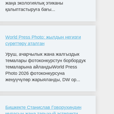
жаңа экологиялық этиканы
қалыптастыруға бағы...
World Press Photo: жылдын негизги
сүрөттөрү аталган
Уруш, ачарчылык жана жалгыздык
темалары фотоконкурстун борбордук
темаларына айландыWorld Press
Photo 2026 фотоконкурсуна
жеңүүчүлөр жарыяланды, DW ор...
Бишкекте Станислав Говорухиндин
мурасын жана тарыхый эстеликти