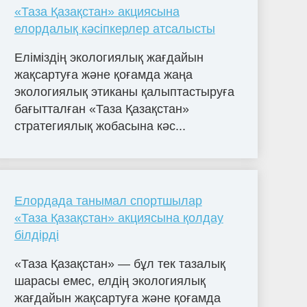
«Таза Қазақстан» акциясына
елордалық кәсіпкерлер атсалысты
Еліміздің экологиялық жағдайын
жақсартуға және қоғамда жаңа
экологиялық этиканы қалыптастыруға
бағытталған «Таза Қазақстан»
стратегиялық жобасына кәс...
Елордада танымал спортшылар
«Таза Қазақстан» акциясына қолдау
білдірді
«Таза Қазақстан» — бұл тек тазалық
шарасы емес, елдің экологиялық
жағдайын жақсартуға және қоғамда