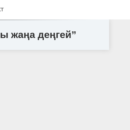
КТ
ы жаңа деңгей”