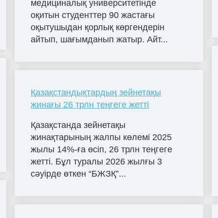
медициналық университетінде
оқитын студенттер 90 жастағы
оқытушыдан қорлық көргендерін
айтып, шағымданып жатыр. Айт...
Қазақстандықтардың зейнетақы
жинағы 26 трлн теңгеге жетті
Қазақстанда зейнетақы
жинақтарының жалпы көлемі 2025
жылы 14%-ға өсіп, 26 трлн теңгеге
жетті. Бұл туралы 2026 жылғы 3
сәуірде өткен “БЖЗҚ”...