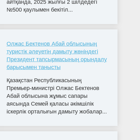
айтқанда, 2025 жылғы 2 шілдедегі
№500 қаулымен бекітіл...
Олжас Бектенов Абай облысының
туристік әлеуетін дамыту жөніндегі
Президент тапсырмасының орындалу
барысымен танысты
Қазақстан Республикасының
Премьер-министрі Олжас Бектенов
Абай облысына жұмыс сапары
аясында Семей қаласы әкімшілік
іскерлік орталығын дамыту жобалар...