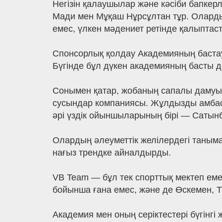
Негізін қалаушылар және кәсіби бапкер
Мади мен Мұқаш Нұрсұлтан тұр. Оларды
емес, үлкен мәдениет ретінде қалыптаст
Спонсорлық қолдау Академияның бастау
Бүгінде бұл дүкен академияның басты 
Сонымен қатар, жобаның сапалы дамуына 
сусындар компаниясы. Жұлдызды амбас
әрі үздік ойыншыларының бірі — Сатын
Олардың әлеуметтік желілердегі таны
нағыз трендке айналдырды.
VB Team — бұл тек спорттық мектеп еме
бойынша ғана емес, және де Өскемен, 
Академия мен оның серіктестері бүгінг