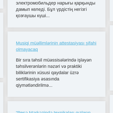
электромобильдер нарығы қарқынды
дамып келеді. Бұл үрдістің негізгі
қозғаушы күші...
Musiqi müəllimlərinin attestasiyası şifahi
olmayacaq
Bir sıra təhsil müəssisələrində işləyən
təhsilverənlərin nəzəri və praktiki
biliklərinin xüsusi qaydalar üzrə
sertifikasiya əsasında
qiymətləndirilmə...
"Peşə Mərkəzində texnikaları qızların