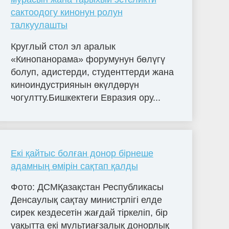
сактоодогу кинонун ролун
талкуулашты
Круглый стол эл аралык
«Кинопанорама» форумунун бөлүгү
болуп, адистерди, студенттерди жана
киноиндустриянын өкүлдөрүн
чогултту.Бишкектеги Евразия ору...
Екі қайтыс болған донор бірнеше
адамның өмірін сақтап қалды
Фото: ДСМҚазақстан Республикасы
Денсаулық сақтау министрлігі елде
сирек кездесетін жағдай тіркеліп, бір
уақытта екі мультиағзалық донорлық