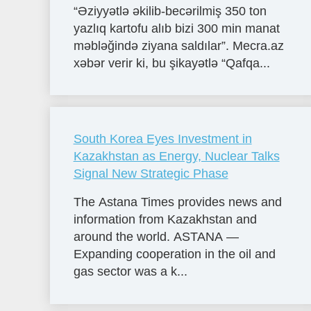
“Əziyyətlə əkilib-becərilmiş 350 ton
yazlıq kartofu alıb bizi 300 min manat
məbləğində ziyana saldılar”. Mecra.az
xəbər verir ki, bu şikayətlə “Qafqa...
South Korea Eyes Investment in
Kazakhstan as Energy, Nuclear Talks
Signal New Strategic Phase
The Astana Times provides news and
information from Kazakhstan and
around the world. ASTANA —
Expanding cooperation in the oil and
gas sector was a k...