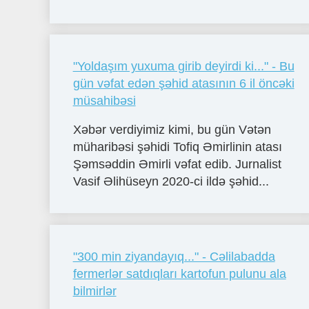
"Yoldaşım yuxuma girib deyirdi ki..." - Bu
gün vəfat edən şəhid atasının 6 il öncəki
müsahibəsi
Xəbər verdiyimiz kimi, bu gün Vətən
müharibəsi şəhidi Tofiq Əmirlinin atası
Şəmsəddin Əmirli vəfat edib. Jurnalist
Vasif Əlihüseyn 2020-ci ildə şəhid...
"300 min ziyandayıq..." - Cəlilabadda
fermerlər satdıqları kartofun pulunu ala
bilmirlər