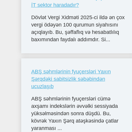
İT sektor haradadır?
Dövlət Vergi Xidməti 2025-ci ildə ən çox
vergi ödəyən 100 qurumun siyahısını
açıqlayıb. Bu, şəffaflıq və hesabatlılıq
baxımından faydalı addımdır. Si...
ABŞ səhmlərinin fyuçersləri Yaxın
Şərqdəki sabitsizlik səbəbindən
ucuzlaşıb
ABŞ səhmlərinin fyuçersləri cümə
axşamı indekslərin əvvəlki sessiyada
yüksəlməsindən sonra düşdü. Bu,
kövrək Yaxın Şərq atəşkəsində çatlar
yaranması ...