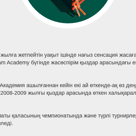
р жылға жетпейтін уақыт ішінде нағыз сенсация жас
m Academy бүгінде жасөспірім қыздар арасындағы ең 
Академия ашылғаннан кейін екі ай өткенде-ақ өз дең
2008-2009 жылғы қыздар арасында өткен халықарал
аты қаласының чемпионатында және түрлі турнирлер
леді.