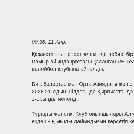
00:36, 11 Апр.
Қазақстанның спорт әлемінде небәрі бі
мамыр айында іргетасы қаланған VB Tea
волейбол клубына айналды.
Биік белестер мен Орта Азиядағы жеңіс 
2025 жылдың шілдесінде Қырғызстанда 
1-орынды иеленді.
Тұрақты жетістік: Клуб ойыншылары Алм
өздерінің мықты дайындығын көрсетіп ке