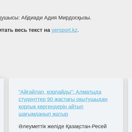
 оқушысы: Абдиади Адия Мирдосқызы.
итать весь текст на
yersport.kz
.
“Айғайлап, қорлайды”: Алматыда
студенттер 90 жастағы оқытушыдан
қорлық көргендерін айтып
шағымданып жатыр
Әлеуметтік желіде Қазақстан-Ресей