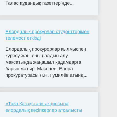
Талас аудандық газеттерінде...
Елордалық прокурлар студенттерімен
телемост өткізді
Елордалық прокурорлар қылмыспен
күресу жәні оның алдын алу
мақсатында жаңашыл қадамдарға
барып жатыр. Мәселен, Елора
прокуратурасы Л.Н. Гумилёв атынд...
«Таза Қазақстан» акциясына
елордалық кәсіпкерлер атсалысты