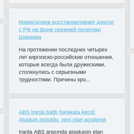
Маматалиев восстанавливает диалог
с РФ на фоне прежней политики
Шакиева
На протяжении последних четырех
лет киргизско-российские отношения,
которые всегда были дружескими,
столкнулись с серьезными
трудностями. Причины кро...
ABŞ İranla bağlı hərəkətə keçdi:
Atəşkəs pozuldu, yeni plan açıqlandı
Iranla ABŞ arasında atəşkəsin elan