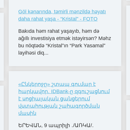
Göl kənarında, təmirli mənzildə həyatı
daha rahat yaşa - “Kristal” - FOTO
Bakıda həm rahat yaşayıb, həm də
ağıllı investisiya etmək istəyirsən? Məhz
bu nöqtədə “Kristal”ın “Park Yasamal”
layihəsi diq...
«Ընկերոջը» շտապ գումար է
հարկավոր․ IDBank-ը զգուշացնում
է սոցիալական ցանցերում
վստահության շահագործման
մասին
ԵՐԵՎԱՆ, 9 ապրիլի ․/ԱՌԿԱ/․