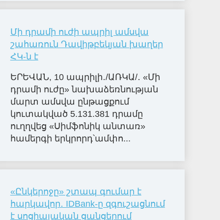
Մի դրամի ուժի ապրիլ ամսվա
շահառուն Դավիթբեկյան խաղեր
ՀԿ-ն է
ԵՐԵՎԱՆ, 10 ապրիլի․/ԱՌԿԱ/․ «Մի
դրամի ուժը» նախաձեռնության
մարտ ամսվա ընթացքում
կուտակված 5.131.381 դրամը
ուղղվեց «Սիմֆոնիկ անտառ»
համերգի երկրորդ՝ամփո...
«Ընկերոջը» շտապ գումար է
հարկավոր․ IDBank-ը զգուշացնում
է սոցիալական ցանցերում