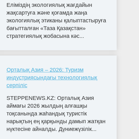
Еліміздің экологиялық жағдайын
жақсартуға және қоғамда жаңа
экологиялық этиканы қалыптастыруға
бағытталған «Таза Қазақстан»
стратегиялық жобасына кәс...
Орталық Азия – 2026: Туризм
индустриясындағы технологиялық
серпіліс
STEPPENEWS.KZ: Орталық Азия
аймағы 2026 жылдың алғашқы
тоқсанында жаһандық туристік
нарықтың ең қарқынды дамып жатқан
нүктесіне айналды. Дүниежүзілік...