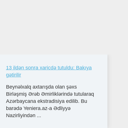
13 ildən sonra xaricdə tutuldu: Bakıya
gətirilir
Beynəlxalq axtarışda olan şəxs
Birləşmiş Ərəb Əmirliklərində tutularaq
Azərbaycana ekstradisiya edilib. Bu
barədə Yeniera.az-a Ədliyyə
Nazirliyindən ...