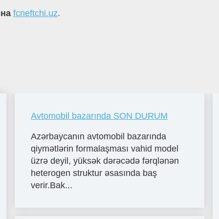
 на
fcneftchi.uz
.
Avtomobil bazarında SON DURUM
Azərbaycanın avtomobil bazarında
qiymətlərin formalaşması vahid model
üzrə deyil, yüksək dərəcədə fərqlənən
heterogen struktur əsasında baş
verir.Bak...