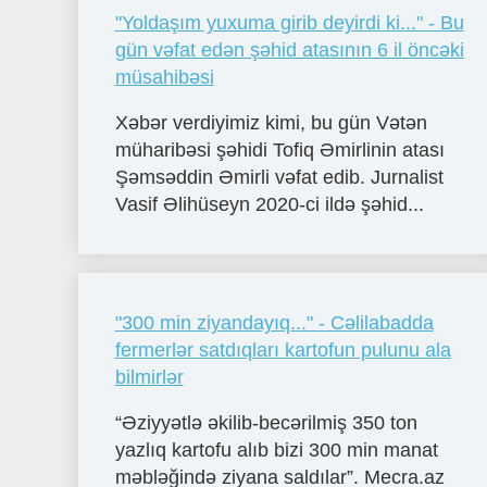
"Yoldaşım yuxuma girib deyirdi ki..." - Bu
gün vəfat edən şəhid atasının 6 il öncəki
müsahibəsi
Xəbər verdiyimiz kimi, bu gün Vətən
müharibəsi şəhidi Tofiq Əmirlinin atası
Şəmsəddin Əmirli vəfat edib. Jurnalist
Vasif Əlihüseyn 2020-ci ildə şəhid...
"300 min ziyandayıq..." - Cəlilabadda
fermerlər satdıqları kartofun pulunu ala
bilmirlər
“Əziyyətlə əkilib-becərilmiş 350 ton
yazlıq kartofu alıb bizi 300 min manat
məbləğində ziyana saldılar”. Mecra.az