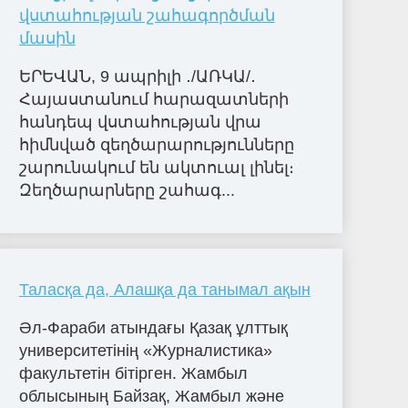
վստահության շահագործման
մասին
ԵՐԵՎԱՆ, 9 ապրիլի ․/ԱՌԿԱ/․
Հայաստանում հարազատների
հանդեպ վստահության վրա
հիմնված զեղծարարությունները
շարունակում են ակտուալ լինել։
Զեղծարարները շահագ...
Таласқа да, Алашқа да танымал ақын
Әл-Фараби атындағы Қазақ ұлттық
университетінің «Журналистика»
факультетін бітірген. Жамбыл
облысының Байзақ, Жамбыл және