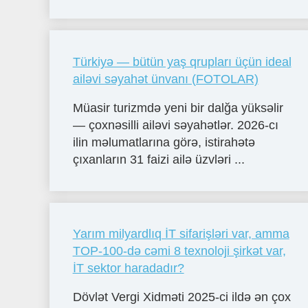
Türkiyə — bütün yaş qrupları üçün ideal
ailəvi səyahət ünvanı (FOTOLAR)
Müasir turizmdə yeni bir dalğa yüksəlir
— çoxnəsilli ailəvi səyahətlər. 2026-cı
ilin məlumatlarına görə, istirahətə
çıxanların 31 faizi ailə üzvləri ...
Yarım milyardlıq İT sifarişləri var, amma
TOP-100-də cəmi 8 texnoloji şirkət var,
İT sektor haradadır?
Dövlət Vergi Xidməti 2025-ci ildə ən çox