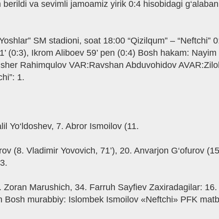
ldi va sevimli jamoamiz yirik 0:4 hisobidagi g‘alabani qo
oshlar” SM stadioni, soat 18:00 “Qizilqum” – “Neftchi” 0:
 51’ (0:3), Ikrom Aliboev 59’ pen (0:4) Bosh hakam: Nay
Alisher Rahimqulov VAR:Ravshan Abduvohidov AVAR:Zilo
i”: 1.
il Yo‘ldoshev, 7. Abror Ismoilov (11.
rov (8. Vladimir Yovovich, 71’), 20. Anvarjon G‘ofurov 
3.
. Zoran Marushich, 34. Farruh Sayfiev Zaxiradagilar: 16. 
 Bosh murabbiy: Islombek Ismoilov «Neftchi» PFK matbu