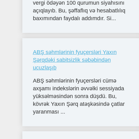
vergi ödəyən 100 qurumun siyahısını
açıqlayıb. Bu, şəffaflıq və hesabatlılıq
baxımından faydalı addımdır. Si...
ABŞ səhmlərinin fyuçersləri Yaxın
Şərqdəki sabitsizlik səbəbindən
ucuzlaşıb
ABŞ səhmlərinin fyuçersləri cümə
axşamı indekslərin əvvəlki sessiyada
yüksəlməsindən sonra düşdü. Bu,
kövrək Yaxın Şərq atəşkəsində çatlar
yaranması ...