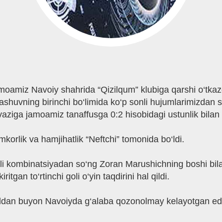
jamoamiz Navoiy shahrida “Qizilqum” klubiga qarshi o‘tk
Bellashuvning birinchi bo‘limida ko‘p sonli hujumlarimiz
aziga jamoamiz tanaffusga 0:2 hisobidagi ustunlik bilan y
orlik va hamjihatlik “Neftchi” tomonida bo‘ldi.
li kombinatsiyadan so‘ng Zoran Marushichning boshi bila
gan to‘rtinchi goli o‘yin taqdirini hal qildi.
ildan buyon Navoiyda g‘alaba qozonolmay kelayotgan ed