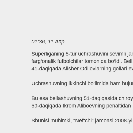
01:36, 11 Апр.
Superliganing 5-tur uchrashuvini sevimli 
farg‘onalik futbolchilar tomonida bo‘ldi. 
41-daqiqada Alisher Odilovlarning gollari ev
Uchrashuvning ikkinchi bo‘limida ham hujumk
Bu esa bellashuvning 51-daqiqasida chiroy
59-daqiqada Ikrom Aliboevning penaltidan kirit
Shunisi muhimki, “Neftchi” jamoasi 2008-y