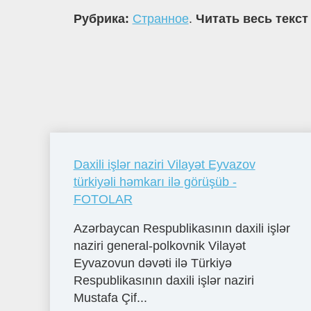
Рубрика:
Странное
.
Читать весь текст
Daxili işlər naziri Vilayət Eyvazov
türkiyəli həmkarı ilə görüşüb -
FOTOLAR
Azərbaycan Respublikasının daxili işlər
naziri general-polkovnik Vilayət
Eyvazovun dəvəti ilə Türkiyə
Respublikasının daxili işlər naziri
Mustafa Çif...