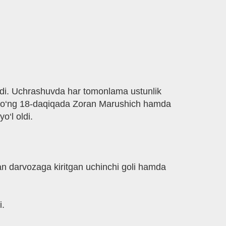
azdi. Uchrashuvda har tomonlama ustunlik
dan so‘ng 18-daqiqada Zoran Marushich hamda
o‘l oldi.
n darvozaga kiritgan uchinchi goli hamda
i.