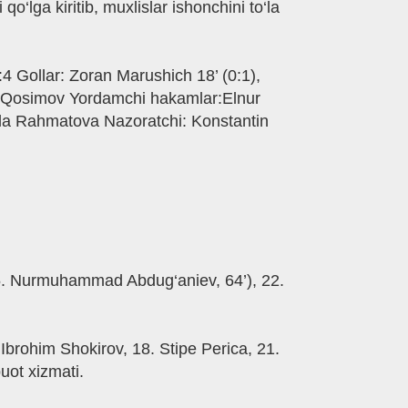
‘lga kiritib, muxlislar ishonchini to‘la
4 Gollar: Zoran Marushich 18’ (0:1),
im Qosimov Yordamchi hakamlar:Elnur
la Rahmatova Nazoratchi: Konstantin
(15. Nurmuhammad Abdug‘aniev, 64’), 22.
Ibrohim Shokirov, 18. Stipe Perica, 21.
ot xizmati.