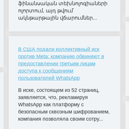
ֆինանսական տեխնոլոգիաների
ոլորտում, այդ թվում՝
ակնթարթային վճարումներ...
В США подали коллективный иск
против Meta: компанию обвиняют в
предоставлении третьим лицам
доступа к сообщениям
пользователей WhatsApp
В иске, состоящем из 52 страниц,
заявляется, что, рекламируя
WhatsApp как платформу с
безопасным сквозным шифрованием,
компания позволяла своим сотру...