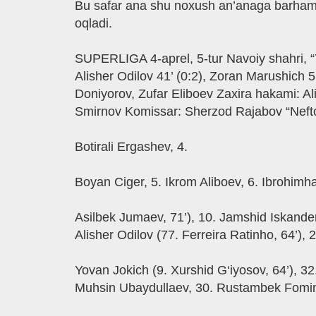
Bu safar ana shu noxush an’anaga barham beri
oqladi.
SUPERLIGA 4-aprel, 5-tur Navoiy shahri, “Y
Alisher Odilov 41’ (0:2), Zoran Marushich
Doniyorov, Zufar Eliboev Zaxira hakami: 
Smirnov Komissar: Sherzod Rajabov “Neftch
Botirali Ergashev, 4.
Boyan Ciger, 5. Ikrom Aliboev, 6. Ibrohimhal
Asilbek Jumaev, 71’), 10. Jamshid Iskande
Alisher Odilov (77. Ferreira Ratinho, 64’), 2
Yovan Jokich (9. Xurshid G‘iyosov, 64’), 32
Muhsin Ubaydullaev, 30. Rustambek Fomin