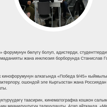
» форумунун бөлүгү болуп, адистерди, студенттерд
и, маданияты жана инклюзия борборунда Станислав
к кинофорумунун алкагында «Победа 9/45» кыймыл
 актерлору, ошондой эле Кыргызстан жана Россиядан
шты.
үктүрүүдөгү таасирин, кинематографка кошкон салы
нин маанилүүлүгүн талкуулашты. Атап айтканда, «Ме