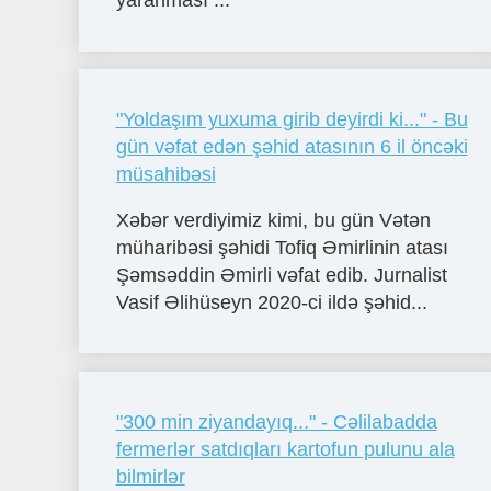
yaranması ...
"Yoldaşım yuxuma girib deyirdi ki..." - Bu
gün vəfat edən şəhid atasının 6 il öncəki
müsahibəsi
Xəbər verdiyimiz kimi, bu gün Vətən
müharibəsi şəhidi Tofiq Əmirlinin atası
Şəmsəddin Əmirli vəfat edib. Jurnalist
Vasif Əlihüseyn 2020-ci ildə şəhid...
"300 min ziyandayıq..." - Cəlilabadda
fermerlər satdıqları kartofun pulunu ala
bilmirlər