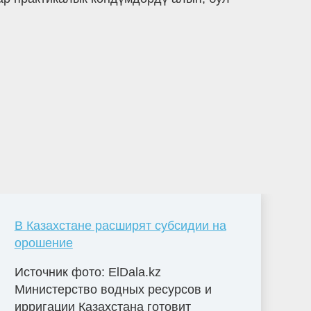
В Казахстане расширят субсидии на
орошение
Источник фото: ElDala.kz
Министерство водных ресурсов и
ирригации Казахстана готовит