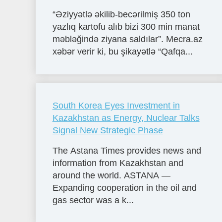
“Əziyyətlə əkilib-becərilmiş 350 ton
yazlıq kartofu alıb bizi 300 min manat
məbləğində ziyana saldılar”. Mecra.az
xəbər verir ki, bu şikayətlə “Qafqa...
South Korea Eyes Investment in
Kazakhstan as Energy, Nuclear Talks
Signal New Strategic Phase
The Astana Times provides news and
information from Kazakhstan and
around the world. ASTANA —
Expanding cooperation in the oil and
gas sector was a k...