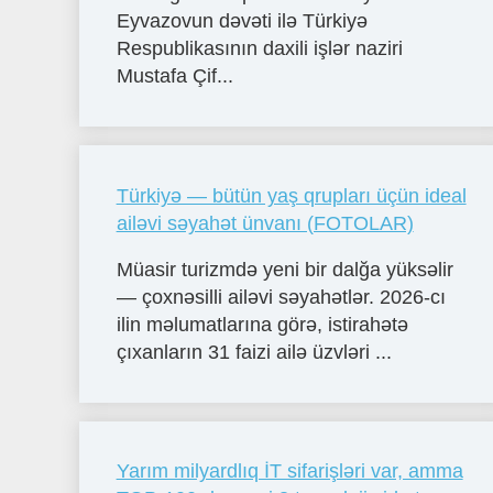
Eyvazovun dəvəti ilə Türkiyə
Respublikasının daxili işlər naziri
Mustafa Çif...
Türkiyə — bütün yaş qrupları üçün ideal
ailəvi səyahət ünvanı (FOTOLAR)
Müasir turizmdə yeni bir dalğa yüksəlir
— çoxnəsilli ailəvi səyahətlər. 2026-cı
ilin məlumatlarına görə, istirahətə
çıxanların 31 faizi ailə üzvləri ...
Yarım milyardlıq İT sifarişləri var, amma