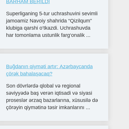
BARHAM BERILDI
Superliganing 5-tur uchrashuvini sevimli
jamoamiz Navoiy shahrida “Qizilqum”
klubiga qarshi o‘tkazdi. Uchrashuvda
har tomonlama ustunlik farg‘onalik ...
Buğdanın qiyməti artır: Azərbaycanda
çörək bahalaşacaq?
Son dövrlərdə qlobal və regional
səviyyədə baş verən iqtisadi və siyasi
proseslər ərzaq bazarlarına, xüsusilə də
çörəyin qiymətinə təsir imkanlarını ...