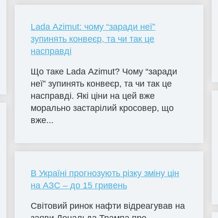
Lada Azimut: чому “заради неї”
зупинять конвеєр, та чи так це
насправді
Що таке Lada Azimut? Чому “заради
неї” зупинять конвеєр, та чи так це
насправді. Які ціни на цей вже
морально застарілий кросовер, що
вже...
В Україні прогнозують різку зміну цін
на АЗС – до 15 гривень
Світовий ринок нафти відреагував на