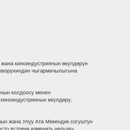
и жана киноиндустриянын өкүлдөрүн
 Говорухиндин чыгармачылыгына
ынын колдоосу менен
 киноиндустриянын өкүлдөрү,
мын жана Улуу Ата Мекендик согуштун
сто встречи изменить нельзя»