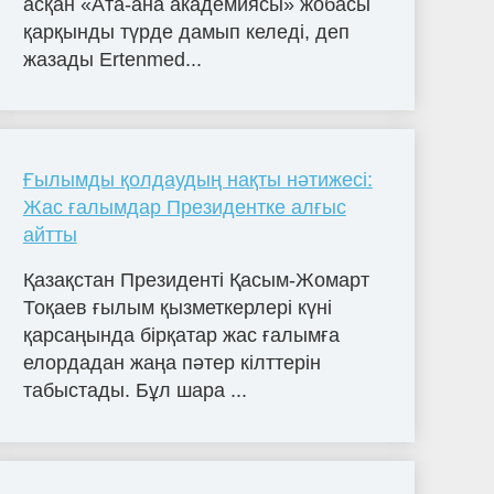
асқан «Ата-ана академиясы» жобасы
қарқынды түрде дамып келеді, деп
жазады Ertenmed...
Ғылымды қолдаудың нақты нәтижесі:
Жас ғалымдар Президентке алғыс
айтты
Қазақстан Президенті Қасым-Жомарт
Тоқаев ғылым қызметкерлері күні
қарсаңында бірқатар жас ғалымға
елордадан жаңа пәтер кілттерін
табыстады. Бұл шара ...