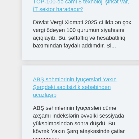
TOP-100-də cəmi 8 texnoloji şirkət var,
İT sektor haradadır?
Dövlət Vergi Xidməti 2025-ci ildə ən çox
vergi ödəyən 100 qurumun siyahısını
açıqlayıb. Bu, şəffaflıq və hesabatlılıq
baxımından faydalı addımdır. Si...
ABŞ səhmlərinin fyuçersləri Yaxın
Şərqdəki sabitsizlik səbəbindən
ucuzlaşıb
ABŞ səhmlərinin fyuçersləri cümə
axşamı indekslərin əvvəlki sessiyada
yüksəlməsindən sonra düşdü. Bu,
kövrək Yaxın Şərq atəşkəsində çatlar