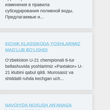
изменения в правила
субсидирования поливной воды.
Предлагаемые и...
KICHIK KLASSIKODA YOSHLARIMIZ
MAGʻLUB BO‘LISHDI
O‘zbekiston U-21 chempionati 6-tur
bellashuvida yoshlarimiz «Paxtakor» U-
21 klubini qabul qildi. Murosasiz va
shiddatli ruhda kechgan uch...
NAVOIYDA NOXUSH AN’ANAGA