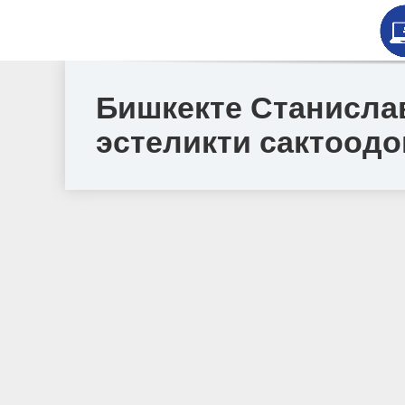
Бишкекте Станисла
эстеликти сактоодо