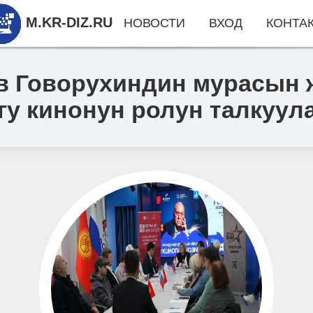
M.KR-DIZ.RU
НОВОСТИ
ВХОД
КОНТА
в Говорухиндин мурасын 
гу кинонун ролун талкуу