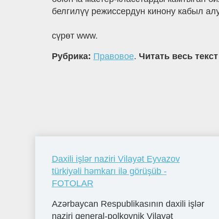
белгилүү режиссердун кинону кабыл а
сүрөт www.
Рубрика:
Правовое
.
Читать весь текст
Daxili işlər naziri Vilayət Eyvazov
türkiyəli həmkarı ilə görüşüb -
FOTOLAR
Azərbaycan Respublikasının daxili işlər
naziri general-polkovnik Vilayət