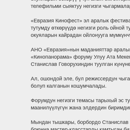
телефильми сыяктуу негизги чыгармалар
«Евразия Кинофест» эл аралык фестив
тутумду өткөрүүдө негизги роль ойной
окуяларын кайрадан ойлонууга мүмкүнч
АНО «Евразия»нын маданияттар аралык
«Кинопанорама» форуму Улуу Ата Мекен
Станислав Говорухиндин туулган күнүн
Ал, ошондой эле, бул режиссердун чыга
болуп калганын кошумчалады.
Форумдун негизги темасы тарыхый эс т
маанилүүлүгүн жана элдердин биримдиг
Мындан тышкары, борбордо Станислав Г
боюнча мастер-класстарды камтыган би