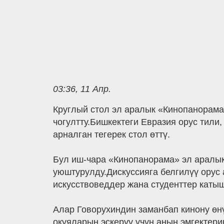
03:36, 11 Апр.
Круглый стол эл аралык «Кинопанорама
чогултту.Бишкектеги Евразия орус тил
арналган тегерек стол өттү.
Бул иш-чара «Кинопанорама» эл аралы
уюштурулду.Дискуссияга белгилүү орус
искусствоведдер жана студенттер каты
Алар Говорухиндин заманбап кинону өн
окуяларын эскерүү үчүн анын эмгектери