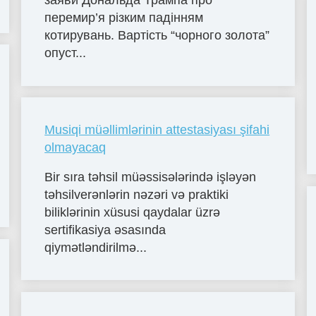
заяви Дональда Трампа про
перемир’я різким падінням
котирувань. Вартість “чорного золота”
опуст...
Musiqi müəllimlərinin attestasiyası şifahi
olmayacaq
Bir sıra təhsil müəssisələrində işləyən
təhsilverənlərin nəzəri və praktiki
biliklərinin xüsusi qaydalar üzrə
sertifikasiya əsasında
qiymətləndirilmə...