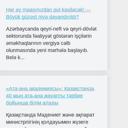
Hər ay maaşınızdan pul kəsiləcək! —
Böyük güzəşt niyə dayandırıldı?
Azərbaycanda qeyri-neft və qeyri-dövlət
sektorunda fəaliyyət göstərən işçilərin
əməkhaqlarının vergiyə cəlb
olunmasında yeni mərhələ başlayıb.
Belə k...
«Ата-ана академиясы»: Қазақстанда
40 мың ата-ана жауапты тәрбие
бойынша білім алады
Қазақстанда Мәдениет және ақпарат
министрлігінің қолдауымен жүзеге