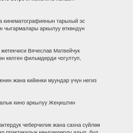
а кинематографиянын тарыхый эс
ун чыгармалары аркылуу өткөндүн
жетекчиси Вячеслав Матвейчук
н келген фильмдерди чогултуп,
енин жана кийинки муундар үчүн негиз
икалык кино аркылуу Жеңиштин
ктердук чеберчилик жана сахна сүйлөө
р практикалык көндүмдөрдү алып, бул