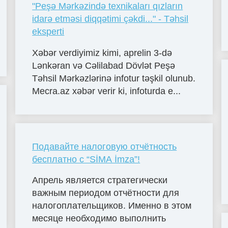
"Peşə Mərkəzində texnikaları qızların
idarə etməsi diqqətimi çəkdi..." - Təhsil
eksperti
Xəbər verdiyimiz kimi, aprelin 3-də
Lənkəran və Cəlilabad Dövlət Peşə
Təhsil Mərkəzlərinə infotur təşkil olunub.
Mecra.az xəbər verir ki, infoturda e...
Подавайте налоговую отчётность
бесплатно с “SİMA İmza”!
Апрель является стратегически
важным периодом отчётности для
налогоплательщиков. Именно в этом
месяце необходимо выполнить