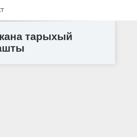
КТ
жана тарыхый
лашты