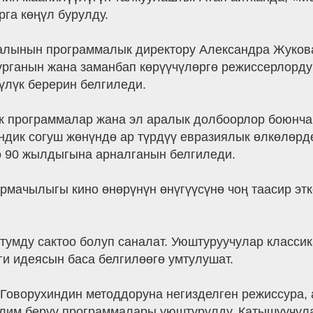
га көңүл бурулду.
алынын программалык директору Александра Жуков
 турганын жана заманбап көрүүчүлөргө режиссерлорд
үлүк берерин белгиледи.
 программалар жана эл аралык долбоорлор боюнча 
дик согуш жөнүндө ар түрдүү евразиялык өлкөлөрдө
ө 90 жылдыгына арналганын белгиледи.
рмачылыгы кино өнөрүнүн өнүгүүсүнө чоң таасир этк
утумду сактоо болуп саналат. Уюштуруучулар класс
и идеясын баса белгилөөгө умтулушат.
оворухиндин методдоруна негизделген режиссура, а
лим берүү программалары уюштурулду. Катышуучула