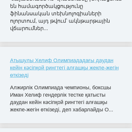
են համագործակցությունը
ֆինանսական տեխնոլոգիաների
ոլորտում, այդ թվում՝ ակնթարթային
վճարումներ...
Атышулы Хелиф Олимпиададағы даудан
кейін кәсіпқой рингтегі алғашқы жекпе-жегін
өткізеді
Алжирлік Олимпиада чемпионы, боксшы
Иман Хелиф гендерлік тестке қатысты
даудан кейін кәсіпқой рингтегі алғашқы
жекпе-жегін өткізеді, деп хабарлайды O...