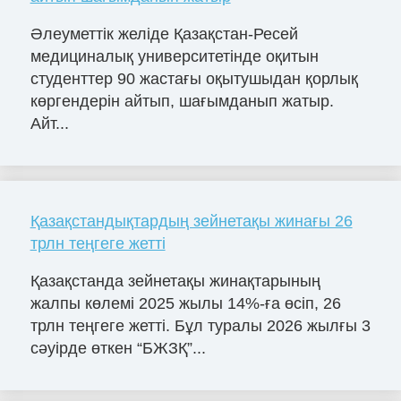
Әлеуметтік желіде Қазақстан-Ресей
медициналық университетінде оқитын
студенттер 90 жастағы оқытушыдан қорлық
көргендерін айтып, шағымданып жатыр.
Айт...
Қазақстандықтардың зейнетақы жинағы 26
трлн теңгеге жетті
Қазақстанда зейнетақы жинақтарының
жалпы көлемі 2025 жылы 14%-ға өсіп, 26
трлн теңгеге жетті. Бұл туралы 2026 жылғы 3
сәуірде өткен “БЖЗҚ”...