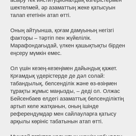
асыру тек институционалдық өзгерістермен
шектелмей, әр азаматтың жеке қатысуын
талап ететінін атап өтті.
Оның айтуынша, қоғам дамуының негізгі
факторы – тәртіп пен жүйелілік.
Марафондағыдай, үлкен қашықтықты бірден
еңсеру мүмкін емес.
Ол үшін кезең-кезеңімен дайындық қажет.
Қоғамдық үдерістерде де дәл солай:
табандылық, белсенділік және өз-өзіңмен
тұрақты жұмыс маңызды, – деді ол. Олжас
Бейсенбаев елдегі азаматтық белсенділіктің
артып келе жатқанын, оның ішінде
референдумдар мен сайлауларға қатысу
арқылы көрініс табатынын атап өтті.