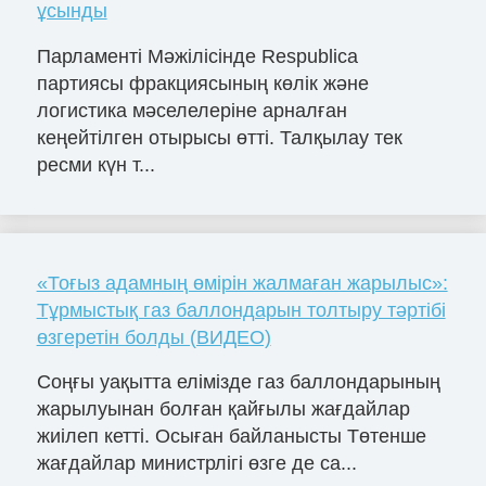
ұсынды
Парламенті Мәжілісінде Respublica
партиясы фракциясының көлік және
логистика мәселелеріне арналған
кеңейтілген отырысы өтті. Талқылау тек
ресми күн т...
«Тоғыз адамның өмірін жалмаған жарылыс»:
Тұрмыстық газ баллондарын толтыру тәртібі
өзгеретін болды (ВИДЕО)
Соңғы уақытта елімізде газ баллондарының
жарылуынан болған қайғылы жағдайлар
жиілеп кетті. Осыған байланысты Төтенше
жағдайлар министрлігі өзге де са...