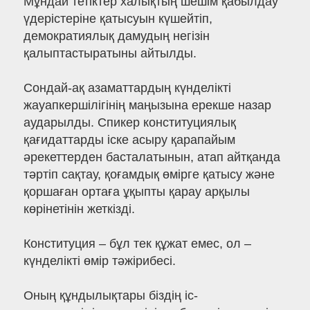
Мұндай тетіктер халықтың шешім қабылдау
үдерістеріне қатысуын күшейтіп,
демократиялық дамудың негізін
қалыптастыратыны айтылды.
Сондай-ақ азаматтардың күнделікті
жауапкершілігінің маңызына ерекше назар
аударылды. Спикер конституциялық
қағидаттарды іске асыру қарапайым
әрекеттерден басталатынын, атап айтқанда
тәртіп сақтау, қоғамдық өмірге қатысу және
қоршаған ортаға ұқыпты қарау арқылы
көрінетінін жеткізді.
Конституция – бұл тек құжат емес, ол –
күнделікті өмір тәжірибесі.
Оның құндылықтары біздің іс-