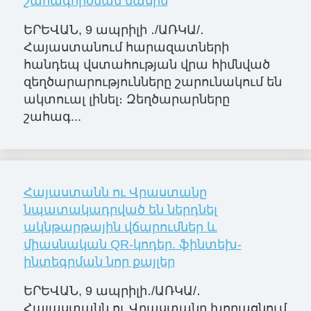
շահագործման մասին
ԵՐԵՎԱՆ, 9 ապրիլի ․/ԱՌԿԱ/․
Հայաստանում հարազատների
հանդեպ վստահության վրա հիմնված
զեղծարարությունները շարունակում են
ակտուալ լինել։ Զեղծարարները
շահագ...
Հայաստանն ու Վրաստանը
նպատակադրված են ներդնել
ակնթարթային վճարումներ և
միասնական QR-կոդեր. ֆինտեխ-
ինտեգրման նոր քայլեր
ԵՐԵՎԱՆ, 9 ապրիլի․/ԱՌԿԱ/․
Հայաստանն ու Վրաստանը խորացնում