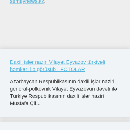
semeynews.kz
.
Daxili işlər naziri Vilayət Eyvazov türkiyəli
həmkarı ilə görüşüb - FOTOLAR
Azərbaycan Respublikasının daxili işlər naziri
general-polkovnik Vilayət Eyvazovun dəvəti ilə
Türkiyə Respublikasının daxili işlər naziri
Mustafa Çif...