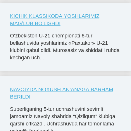
KICHIK KLASSIKODA YOSHLARIMIZ
MAGʻLUB BO‘LISHDI
O‘zbekiston U-21 chempionati 6-tur
bellashuvida yoshlarimiz «Paxtakor» U-21
klubini qabul qildi. Murosasiz va shiddatli ruhda
kechgan uch...
NAVOIYDA NOXUSH AN’ANAGA BARHAM
BERILDI
Superliganing 5-tur uchrashuvini sevimli
jamoamiz Navoiy shahrida “Qizilqum” klubiga
qarshi o‘tkazdi. Uchrashuvda har tomonlama
ustunlik farg‘onalik ...