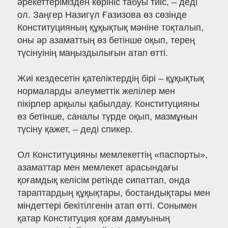
әрекеттерімізден көрініс табуы тиіс, – деді
ол. Заңгер Назигүл Ғазизова өз сөзінде
Конституцияның құқықтық мәніне тоқталып,
оны әр азаматтың өз бетінше оқып, терең
түсінуінің маңыздылығын атап өтті.
Жиі кездесетін қателіктердің бірі – құқықтық
нормаларды әлеуметтік желілер мен
пікірлер арқылы қабылдау. Конституцияны
өз бетінше, саналы түрде оқып, мазмұнын
түсіну қажет, – деді спикер.
Ол Конституцияны мемлекеттің «паспорты»,
азаматтар мен мемлекет арасындағы
қоғамдық келісім ретінде сипаттап, онда
тараптардың құқықтары, бостандықтары мен
міндеттері бекітілгенін атап өтті. Сонымен
қатар Конституция қоғам дамуының