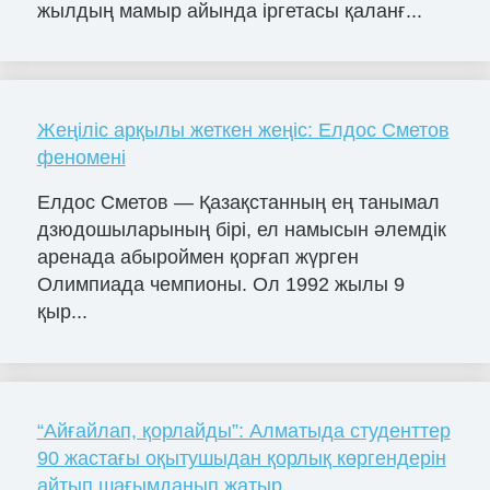
жылдың мамыр айында іргетасы қаланғ...
Жеңіліс арқылы жеткен жеңіс: Елдос Сметов
феномені
Елдос Сметов — Қазақстанның ең танымал
дзюдошыларының бірі, ел намысын әлемдік
аренада абыроймен қорғап жүрген
Олимпиада чемпионы. Ол 1992 жылы 9
қыр...
“Айғайлап, қорлайды”: Алматыда студенттер
90 жастағы оқытушыдан қорлық көргендерін
айтып шағымданып жатыр