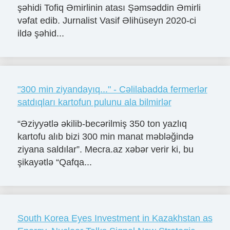
şəhidi Tofiq Əmirlinin atası Şəmsəddin Əmirli
vəfat edib. Jurnalist Vasif Əlihüseyn 2020-ci
ildə şəhid...
"300 min ziyandayıq..." - Cəlilabadda fermerlər
satdıqları kartofun pulunu ala bilmirlər
“Əziyyətlə əkilib-becərilmiş 350 ton yazlıq
kartofu alıb bizi 300 min manat məbləğində
ziyana saldılar”. Mecra.az xəbər verir ki, bu
şikayətlə “Qafqa...
South Korea Eyes Investment in Kazakhstan as