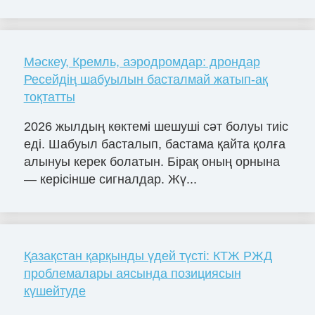
Мәскеу, Кремль, аэродромдар: дрондар
Ресейдің шабуылын басталмай жатып-ақ
тоқтатты
2026 жылдың көктемі шешуші сәт болуы тиіс
еді. Шабуыл басталып, бастама қайта қолға
алынуы керек болатын. Бірақ оның орнына
— керісінше сигналдар. Жү...
Қазақстан қарқынды үдей түсті: КТЖ РЖД
проблемалары аясында позициясын
күшейтуде