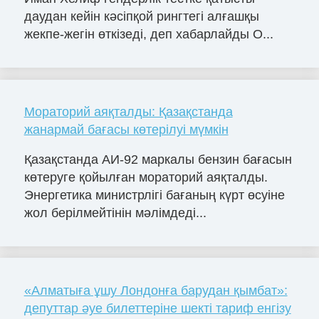
даудан кейін кәсіпқой рингтегі алғашқы
жекпе-жегін өткізеді, деп хабарлайды O...
Мораторий аяқталды: Қазақстанда
жанармай бағасы көтерілуі мүмкін
Қазақстанда АИ-92 маркалы бензин бағасын
көтеруге қойылған мораторий аяқталды.
Энергетика министрлігі бағаның күрт өсуіне
жол берілмейтінін мәлімдеді...
«Алматыға ұшу Лондонға барудан қымбат»:
депуттар әуе билеттеріне шекті тариф енгізу