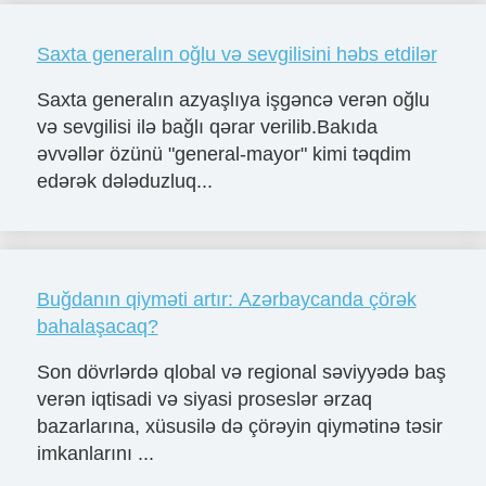
Saxta generalın oğlu və sevgilisini həbs etdilər
Saxta generalın azyaşlıya işgəncə verən oğlu
və sevgilisi ilə bağlı qərar verilib.Bakıda
əvvəllər özünü "general-mayor" kimi təqdim
edərək dələduzluq...
Buğdanın qiyməti artır: Azərbaycanda çörək
bahalaşacaq?
Son dövrlərdə qlobal və regional səviyyədə baş
verən iqtisadi və siyasi proseslər ərzaq
bazarlarına, xüsusilə də çörəyin qiymətinə təsir
imkanlarını ...