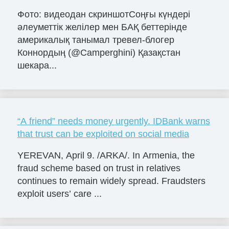
Фото: видеодан скриншотСоңғы күндері
әлеуметтік желілер мен БАҚ беттерінде
америкалық танымал тревел-блогер
Коннордың (@Camperghini) Қазақстан
шекара...
“A friend” needs money urgently. IDBank warns
that trust can be exploited on social media
YEREVAN, April 9. /ARKA/. In Armenia, the
fraud scheme based on trust in relatives
continues to remain widely spread. Fraudsters
exploit users’ care ...