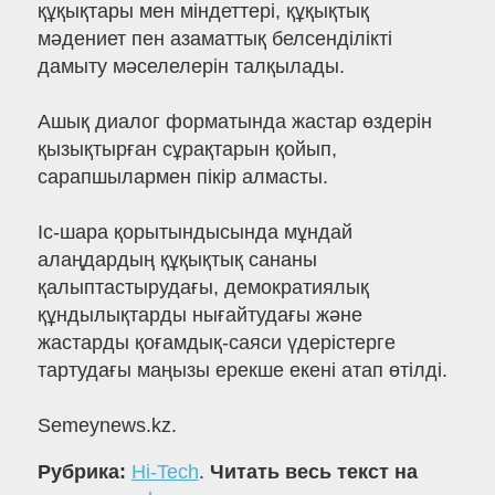
құқықтары мен міндеттері, құқықтық
мәдениет пен азаматтық белсенділікті
дамыту мәселелерін талқылады.
Ашық диалог форматында жастар өздерін
қызықтырған сұрақтарын қойып,
сарапшылармен пікір алмасты.
Іс-шара қорытындысында мұндай
алаңдардың құқықтық сананы
қалыптастырудағы, демократиялық
құндылықтарды нығайтудағы және
жастарды қоғамдық-саяси үдерістерге
тартудағы маңызы ерекше екені атап өтілді.
Semeynews.kz.
Рубрика:
Hi-Tech
.
Читать весь текст на