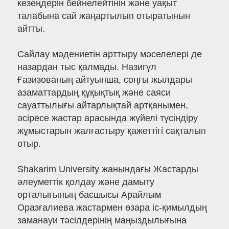
кезеңдерін бейнелейтінін және уақыт
талабына сай жаңартылып отыратынын
айтты.
Сайлау мәдениетін арттыру мәселелері де
назардан тыс қалмады. Назигүл
Ғазизованың айтуынша, соңғы жылдары
азаматтардың құқықтық және саяси
сауаттылығы айтарлықтай артқанымен,
әсіресе жастар арасында жүйелі түсіндіру
жұмыстарын жалғастыру қажеттігі сақталып
отыр.
Shakarim University жанындағы Жастарды
әлеуметтік қолдау және дамыту
орталығының басшысы Арайлым
Оразғалиева жастармен өзара іс-қимылдың
заманауи тәсілдерінің маңыздылығына