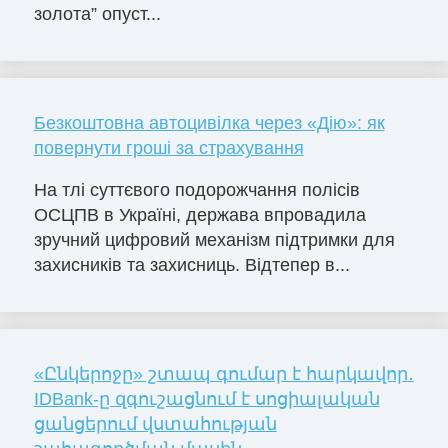
золота” опуст...
Безкоштовна автоцивілка через «Дію»: як
повернути гроші за страхування
На тлі суттєвого подорожчання полісів
ОСЦПВ в Україні, держава впровадила
зручний цифровий механізм підтримки для
захисників та захисниць. Відтепер в...
«Ընկերոջը» շտապ գումար է հարկավոր․
IDBank-ը զգուշացնում է սոցիալական
ցանցերում վստահության