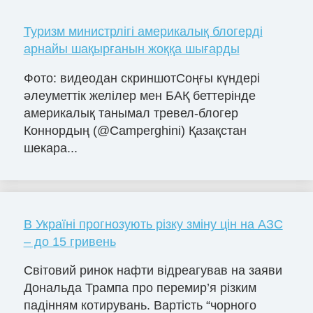
Туризм министрлігі америкалық блогерді
арнайы шақырғанын жоққа шығарды
Фото: видеодан скриншотСоңғы күндері
әлеуметтік желілер мен БАҚ беттерінде
америкалық танымал тревел-блогер
Коннордың (@Camperghini) Қазақстан
шекара...
В Україні прогнозують різку зміну цін на АЗС
– до 15 гривень
Світовий ринок нафти відреагував на заяви
Дональда Трампа про перемир’я різким
падінням котирувань. Вартість “чорного