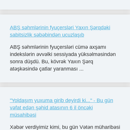
ABŞ səhmlərinin fyuçersləri Yaxın Şərqdəki
sabitsizlik səbəbindən ucuzlaşıb
ABŞ səhmlərinin fyuçersləri cümə axşamı
indekslərin əvvəlki sessiyada yüksəlməsindən
sonra düşdü. Bu, kövrək Yaxın Şərq
atəşkəsində çatlar yaranması ...
"Yoldaşım yuxuma girib deyirdi ki..." - Bu gün
vəfat edən şəhid atasının 6 il öncəki
müsahibəsi
Xəbər verdiyimiz kimi, bu gün Vətən müharibəsi