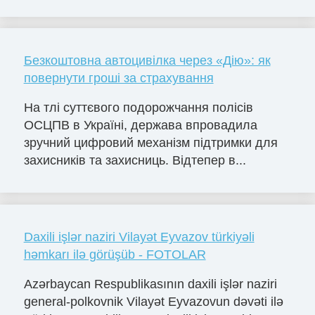
Безкоштовна автоцивілка через «Дію»: як
повернути гроші за страхування
На тлі суттєвого подорожчання полісів
ОСЦПВ в Україні, держава впровадила
зручний цифровий механізм підтримки для
захисників та захисниць. Відтепер в...
Daxili işlər naziri Vilayət Eyvazov türkiyəli
həmkarı ilə görüşüb - FOTOLAR
Azərbaycan Respublikasının daxili işlər naziri
general-polkovnik Vilayət Eyvazovun dəvəti ilə