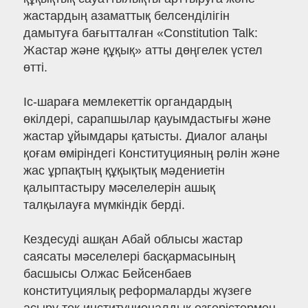
жастардың азаматтық белсенділігін
дамытуға бағытталған «Constitution Talk:
Жастар және құқық» атты дөңгелек үстел
өтті.
Іс-шараға мемлекеттік органдардың
өкілдері, сарапшылар қауымдастығы және
жастар ұйымдары қатысты. Диалог алаңы
қоғам өміріндегі Конституцияның рөлін және
жас ұрпақтың құқықтық мәдениетін
қалыптастыру мәселелерін ашық
талқылауға мүмкіндік берді.
Кездесуді ашқан Абай облысы жастар
саясаты мәселелері басқармасының
басшысы Олжас Бейсенбаев
конституциялық реформаларды жүзеге