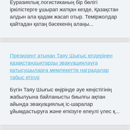
Еуразиялық логистиканың бір бөлігі
іркілістерге ұшырап жатқан кезде, Қазақстан
алдын ала қадам жасап отыр. Теміржолдар
қайтадан қатаң бәсекенің алаңы...
Президент атынан Таяу Шығыс елдерінен
қазақстандықтарды эвакуациялауға
қатысушыларға мемлекеттік наградалар
табыс етілді
Бүгін Таяу Шығыс өңірінде әуе кеңістігінің
жабылуына байланысты биылғы ақпан
айында эвакуациялық іс-шаралар
ұйымдастыруға және өткізуге елеулі үлес қ...