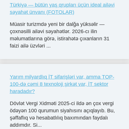
Türkiyə — bütün yaş qrupları üçün ideal ailəvi
səyahət ünvanı (FOTOLAR)
Müasir turizmdə yeni bir dalğa yüksəlir —
çoxnəsilli ailəvi səyahətlər. 2026-cı ilin
məlumatlarına görə, istirahətə çıxanların 31
faizi ailə üzvləri ...
Yarım milyardlıq İT sifarişləri var, amma TOP-
100-də cəmi 8 texnoloji şirkət var, İT sektor
haradadır?
Dövlət Vergi Xidməti 2025-ci ildə ən çox vergi
ödəyən 100 qurumun siyahısını açıqlayıb. Bu,
şəffaflıq və hesabatlılıq baxımından faydalı
addımdır. Si...