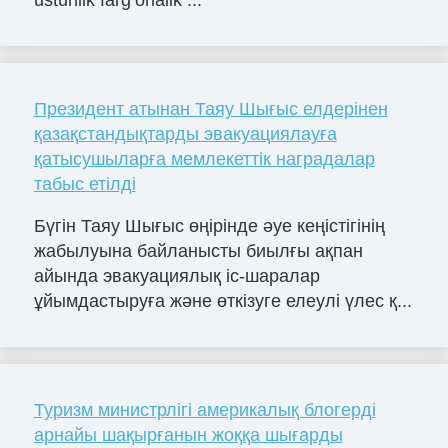
Президент атынан Таяу Шығыс елдерінен
қазақстандықтарды эвакуациялауға
қатысушыларға мемлекеттік наградалар
табыс етілді
Бүгін Таяу Шығыс өңірінде әуе кеңістігінің
жабылуына байланысты биылғы ақпан
айында эвакуациялық іс-шаралар
ұйымдастыруға және өткізуге елеулі үлес қ...
Туризм министрлігі америкалық блогерді
арнайы шақырғанын жоққа шығарды