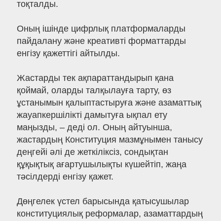
тоқталды.
Оның ішінде цифрлық платформаларды
пайдалану және креативті форматтарды
енгізу қажеттігі айтылды.
Жастарды тек ақпараттандырып қана
қоймай, оларды талқылауға тарту, өз
ұстанымын қалыптастыруға және азаматтық
жауапкершілікті дамытуға ықпал ету
маңызды, – деді ол. Оның айтуынша,
жастардың Конституция мазмұнымен танысу
деңгейі әлі де жеткіліксіз, сондықтан
құқықтық ағартушылықты күшейтіп, жаңа
тәсілдерді енгізу қажет.
Дөңгелек үстел барысында қатысушылар
конституциялық реформалар, азаматтардың