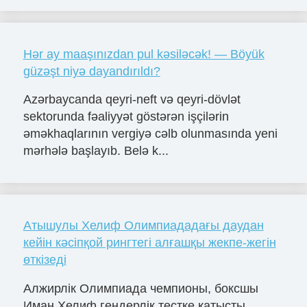
Hər ay maaşınızdan pul kəsiləcək! — Böyük
güzəşt niyə dayandırıldı?
Azərbaycanda qeyri-neft və qeyri-dövlət
sektorunda fəaliyyət göstərən işçilərin
əməkhaqlarının vergiyə cəlb olunmasında yeni
mərhələ başlayıb. Belə k...
Атышулы Хелиф Олимпиададағы даудан
кейін кәсіпқой рингтегі алғашқы жекпе-жегін
өткізеді
Алжирлік Олимпиада чемпионы, боксшы
Иман Хелиф гендерлік тестке қатысты