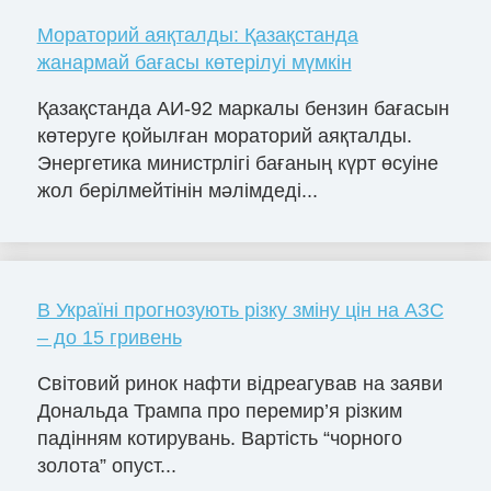
Мораторий аяқталды: Қазақстанда
жанармай бағасы көтерілуі мүмкін
Қазақстанда АИ-92 маркалы бензин бағасын
көтеруге қойылған мораторий аяқталды.
Энергетика министрлігі бағаның күрт өсуіне
жол берілмейтінін мәлімдеді...
В Україні прогнозують різку зміну цін на АЗС
– до 15 гривень
Світовий ринок нафти відреагував на заяви
Дональда Трампа про перемир’я різким
падінням котирувань. Вартість “чорного
золота” опуст...