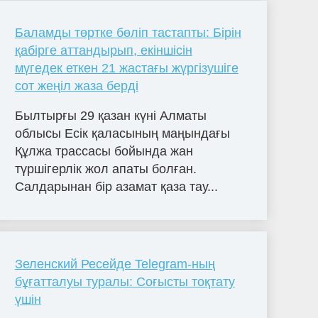
Баламды төртке бөліп тастапты: Бірін
қабірге аттандырып, екіншісін
мүгедек еткен 21 жастағы жүргізушіге
сот жеңіл жаза берді
Былтырғы 29 қазан күні Алматы
облысы Есік қаласының маңындағы
Құлжа трассасы бойында жан
түршігерлік жол апаты болған.
Салдарынан бір азамат қаза тау...
Зеленский Ресейде Telegram-ның
бұғатталуы туралы: Соғысты тоқтату
үшін