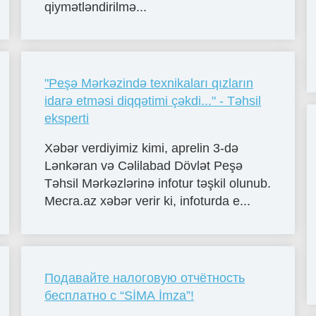
qiymətləndirilmə...
"Peşə Mərkəzində texnikaları qızların
idarə etməsi diqqətimi çəkdi..." - Təhsil
eksperti
Xəbər verdiyimiz kimi, aprelin 3-də
Lənkəran və Cəlilabad Dövlət Peşə
Təhsil Mərkəzlərinə infotur təşkil olunub.
Mecra.az xəbər verir ki, infoturda e...
Подавайте налоговую отчётность
бесплатно с “SİMA İmza”!