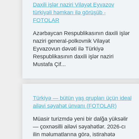
Daxili işlər naziri Vilayət Eyvazov
türkiyəli həmkarı ilə görüşüb -
FOTOLAR
Azərbaycan Respublikasının daxili işlər
naziri general-polkovnik Vilayət
Eyvazovun dəvəti ilə Türkiyə
Respublikasının daxili işlər naziri
Mustafa Çif...
Türkiyə — bütün yaş qrupları üçün ideal
ailəvi səyahət ünvanı (FOTOLAR)
Müasir turizmdə yeni bir dalğa yüksəlir
— çoxnəsilli ailəvi səyahətlər. 2026-cı
ilin məlumatlarına görə, istirahətə