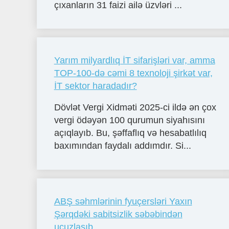
çıxanların 31 faizi ailə üzvləri ...
Yarım milyardlıq İT sifarişləri var, amma
TOP-100-də cəmi 8 texnoloji şirkət var,
İT sektor haradadır?
Dövlət Vergi Xidməti 2025-ci ildə ən çox
vergi ödəyən 100 qurumun siyahısını
açıqlayıb. Bu, şəffaflıq və hesabatlılıq
baxımından faydalı addımdır. Si...
ABŞ səhmlərinin fyuçersləri Yaxın
Şərqdəki sabitsizlik səbəbindən
ucuzlaşıb