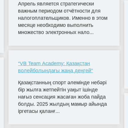
Апрель является стратегически
важным периодом отчётности для
налогоплательщиков. Именно в этом
месяце необходимо выполнить
множество электронных нало...
“VB Team Academy: Қазақстан
волейболындағы жаңа деңгей”
Қазақстанның спорт әлемінде небәрі
бір жылға жетпейтін уақыт ішінде
нағыз сенсация жасаған жоба пайда
болды. 2025 жылдың мамыр айында
іргетасы қаланғ...