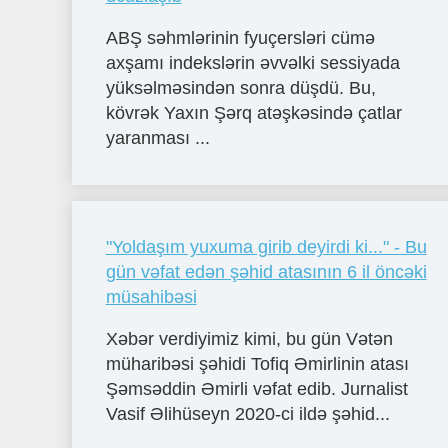
ABŞ səhmlərinin fyuçersləri cümə
axşamı indekslərin əvvəlki sessiyada
yüksəlməsindən sonra düşdü. Bu,
kövrək Yaxın Şərq atəşkəsində çatlar
yaranması ...
"Yoldaşım yuxuma girib deyirdi ki..." - Bu
gün vəfat edən şəhid atasının 6 il öncəki
müsahibəsi
Xəbər verdiyimiz kimi, bu gün Vətən
müharibəsi şəhidi Tofiq Əmirlinin atası
Şəmsəddin Əmirli vəfat edib. Jurnalist
Vasif Əlihüseyn 2020-ci ildə şəhid...