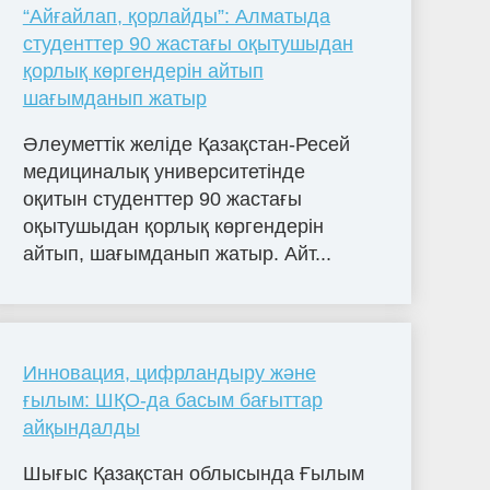
“Айғайлап, қорлайды”: Алматыда
студенттер 90 жастағы оқытушыдан
қорлық көргендерін айтып
шағымданып жатыр
Әлеуметтік желіде Қазақстан-Ресей
медициналық университетінде
оқитын студенттер 90 жастағы
оқытушыдан қорлық көргендерін
айтып, шағымданып жатыр. Айт...
Инновация, цифрландыру және
ғылым: ШҚО-да басым бағыттар
айқындалды
Шығыс Қазақстан облысында Ғылым