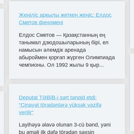
Жеңіліс арқылы жеткен жеңіс: Елдос
Сметов феномені
Елдос Сметов — Қазақстанның ең
танымал дзюдошыларының бірі, ел
намысын әлемдік аренада
абыроймен қорғап жүрген Олимпиада
чемпионы. Ол 1992 жылы 9 қыр...
Deputat TƏBİB-i sərt tənqid etdi:
“Cinayət törədənlərə yüksək vəzifə
verilir”
Layihəyə əlavə olunan 3-cü bənd, yəni
bu əməli ilk dəfə törədən şəxsin