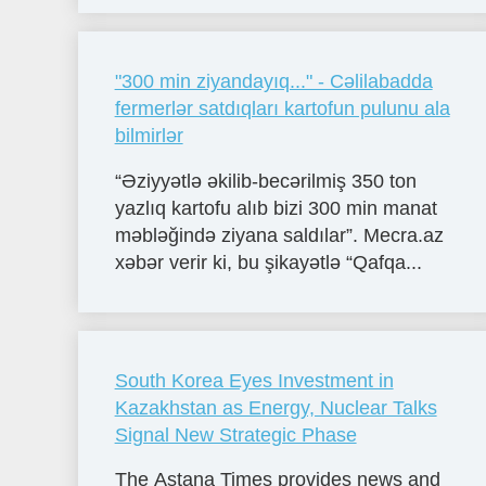
"300 min ziyandayıq..." - Cəlilabadda
fermerlər satdıqları kartofun pulunu ala
bilmirlər
“Əziyyətlə əkilib-becərilmiş 350 ton
yazlıq kartofu alıb bizi 300 min manat
məbləğində ziyana saldılar”. Mecra.az
xəbər verir ki, bu şikayətlə “Qafqa...
South Korea Eyes Investment in
Kazakhstan as Energy, Nuclear Talks
Signal New Strategic Phase
The Astana Times provides news and