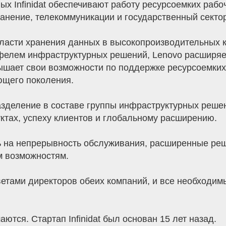
х Infinidat обеспечивают работу ресурсоемких рабоч
анение, телекоммуникации и государственный сектор
области хранения данных в высокопроизводительных 
фелем инфраструктурных решений, Lenovo расширяе
ышает свои возможности по поддержке ресурсоемких
ющего поколения.
дразделение в составе группы инфраструктурных реш
ктах, успеху клиентов и глобальному расширению.
ь на непрерывность обслуживания, расширенные реш
м возможностям.
етами директоров обеих компаний, и все необходи
тся. Стартап Infinidat был основан 15 лет назад.