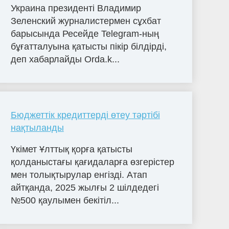
Украина президенті Владимир
Зеленский журналистермен сұхбат
барысында Ресейде Telegram-ның
бұғатталуына қатысты пікір білдірді,
деп хабарлайды Orda.k...
Бюджеттік кредиттерді өтеу тәртібі
нақтыланды
Үкімет Ұлттық қорға қатысты
қолданыстағы қағидаларға өзгерістер
мен толықтырулар енгізді. Атап
айтқанда, 2025 жылғы 2 шілдедегі
№500 қаулымен бекітіл...