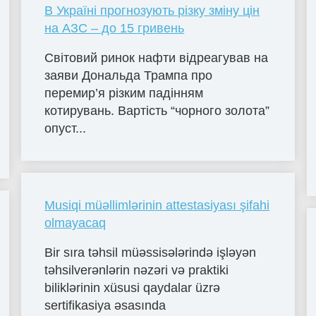
В Україні прогнозують різку зміну цін
на АЗС – до 15 гривень
Світовий ринок нафти відреагував на
заяви Дональда Трампа про
перемир’я різким падінням
котирувань. Вартість “чорного золота”
опуст...
Musiqi müəllimlərinin attestasiyası şifahi
olmayacaq
Bir sıra təhsil müəssisələrində işləyən
təhsilverənlərin nəzəri və praktiki
biliklərinin xüsusi qaydalar üzrə
sertifikasiya əsasında