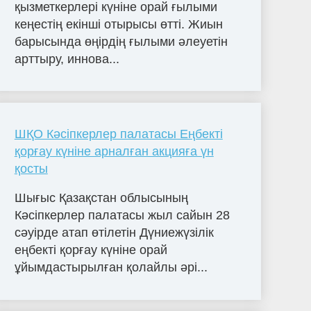
қызметкерлері күніне орай ғылыми
кеңестің екінші отырысы өтті. Жиын
барысында өңірдің ғылыми әлеуетін
арттыру, иннова...
ШҚО Кәсіпкерлер палатасы Еңбекті
қорғау күніне арналған акцияға үн
қосты
Шығыс Қазақстан облысының
Кәсіпкерлер палатасы жыл сайын 28
сәуірде атап өтілетін Дүниежүзілік
еңбекті қорғау күніне орай
ұйымдастырылған қолайлы әрі...