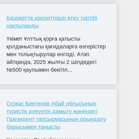
Бюджеттік кредиттерді өтеу тәртібі
нақтыланды
Үкімет Ұлттық қорға қатысты
қолданыстағы қағидаларға өзгерістер
мен толықтырулар енгізді. Атап
айтқанда, 2025 жылғы 2 шілдедегі
№500 қаулымен бекітіл...
Олжас Бектенов Абай облысының
туристік әлеуетін дамыту жөніндегі
Президент тапсырмасының орындалу
барысымен танысты