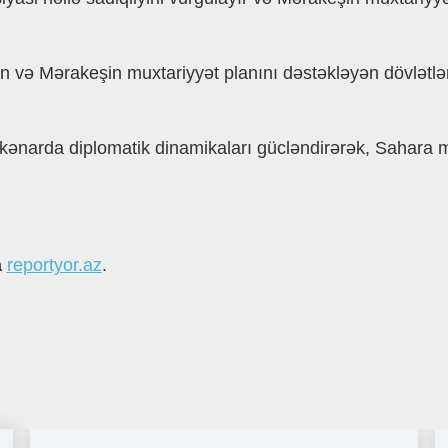
n vǝ Mǝrakeşin muxtariyyǝt planını dǝstǝklǝyǝn dövlǝtlǝr
ǝnarda diplomatik dinamikaları güclǝndirǝrǝk, Sahara 
а
reportyor.az
.