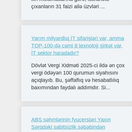
çıxanların 31 faizi ailə üzvləri ...
Yarım milyardlıq İT sifarişləri var, amma
TOP-100-də cəmi 8 texnoloji şirkət var,
İT sektor haradadır?
Dövlət Vergi Xidməti 2025-ci ildə ən çox
vergi ödəyən 100 qurumun siyahısını
açıqlayıb. Bu, şəffaflıq və hesabatlılıq
baxımından faydalı addımdır. Si...
ABŞ səhmlərinin fyuçersləri Yaxın
Şərqdəki sabitsizlik səbəbindən