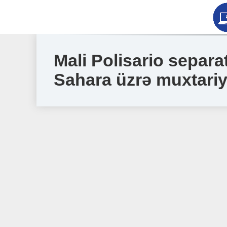
Mali Polisario separa
Sahara üzrǝ muxtariy