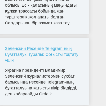
облысы Есік қаласының маңындағы
Құлжа трассасы бойында жан
түршігерлік жол апаты болған.
Салдарынан бір азамат қаза тау...
Зеленский Ресейде Telegram-ның
бұғатталуы туралы: Соғысты тоқтату
үшін
Украина президенті Владимир
Зеленский журналистермен сұхбат
барысында Ресейде Telegram-ның
бұғатталуына қатысты пікір білдірді,
деп хабарлайды Orda.k...