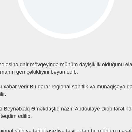
ǝlǝsinǝ dair mövqeyindǝ mühüm dǝyişiklik olduğunu el
anın geri çǝkildiyini bǝyan edib.
sı xəbər verir.Bu qǝrar regional sabitlik vǝ münaqişǝyǝ
ir.
 vǝ Beynǝlxalq Əmǝkdaşlıq naziri Abdoulaye Diop tǝrǝfi
tǝqdim edilib.
ional sülh vǝ tǝhlükǝsizliyǝ tǝsir edǝn bu mühüm mǝsǝlǝn