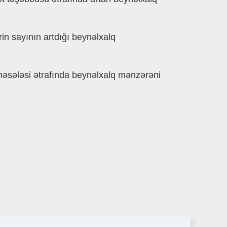
in sayının artdığı beynǝlxalq
mǝsǝlǝsi ǝtrafında beynǝlxalq mǝnzǝrǝni