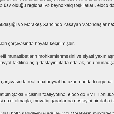
ǝ üzv olduğu regional vǝ beynǝlxalq tǝşkilatları, elǝcǝ
ǝkdaşlığı vǝ Mǝrakeş Xaricindǝ Yaşayan Vǝtǝndaşlar nazi
ri çǝrçivǝsindǝ hǝyata keçirilmişdir.
fli münasibǝtlǝrin möhkǝmlǝnmǝsini vǝ siyasi yaxınlaşma
yǝt tǝklifinǝ açıq dǝstǝyini ifadǝ edǝrǝk, onu münaqişǝn
ǝrçivǝsindǝ real muxtariyyǝt bu uzunmüddǝtli regional mǝs
ibin Şǝxsi Elçisinin fǝaliyyǝtinǝ, elǝcǝ dǝ BMT Tǝhlükǝs
i daxil olmaqla, müvafiq qǝrarlarına dǝstǝyini bir daha t
i hǝllǝ sadiqliyini vurğulayır vǝ Mǝrakeşin muxtariyyǝ