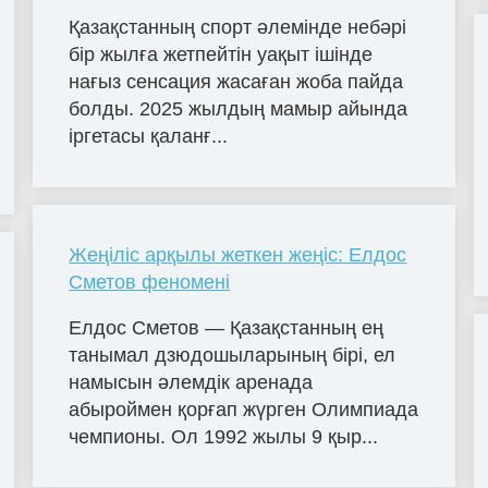
Қазақстанның спорт әлемінде небәрі
бір жылға жетпейтін уақыт ішінде
нағыз сенсация жасаған жоба пайда
болды. 2025 жылдың мамыр айында
іргетасы қаланғ...
Жеңіліс арқылы жеткен жеңіс: Елдос
Сметов феномені
Елдос Сметов — Қазақстанның ең
танымал дзюдошыларының бірі, ел
намысын әлемдік аренада
абыроймен қорғап жүрген Олимпиада
чемпионы. Ол 1992 жылы 9 қыр...