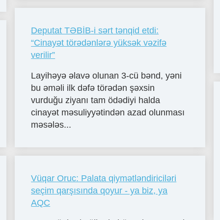
Deputat TƏBİB-i sərt tənqid etdi:
“Cinayət törədənlərə yüksək vəzifə
verilir”
Layihəyə əlavə olunan 3-cü bənd, yəni
bu əməli ilk dəfə törədən şəxsin
vurduğu ziyanı tam ödədiyi halda
cinayət məsuliyyətindən azad olunması
məsələs...
Vüqar Oruc: Palata qiymətləndiriciləri
seçim qarşısında qoyur - ya biz, ya
AQC