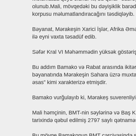
olunub.Mali, mövqedǝki bu dǝyişiklik barǝd
korpusu mǝlumatlandıracağını təsdiqləyib.
Bǝyanat, Mǝrakeşin Xarici İşlǝr, Afrika Əm
ilǝ eyni vaxta tǝsadüf edib.
Sǝfǝr Kral VI Mǝhǝmmǝdin yüksǝk göstǝrişlǝ
Bu addım Bamako vǝ Rabat arasında ikitǝrǝ
bǝyanatında Mǝrakeşin Sahara üzrǝ muxtariy
ǝsas” kimi xarakterizǝ etmişdir.
Bamako vurğulayıb ki, Mǝrakeş suverenliyi ç
Mali hǝmçinin, BMT-nin sǝylǝrinǝ vǝ Baş Kat
tarixindǝ qǝbul edilmiş 2797 saylı qǝtnamǝs
Bu mövqe Bamakonun BMT çǝrçivǝsindǝ siyas