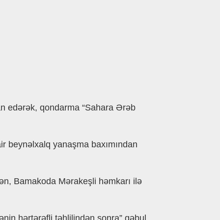
an edǝrǝk, qondarma “Sahara Ərǝb
 dair beynǝlxalq yanaşma baxımından
ndǝn, Bamakoda Mǝrakeşli hǝmkarı ilǝ
in hǝrtǝrǝfli tǝhlilindǝn sonra” qǝbul