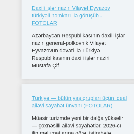
Daxili işlər naziri Vilayət Eyvazov
türkiyəli həmkarı ilə görüşüb -
FOTOLAR
Azərbaycan Respublikasının daxili işlər
naziri general-polkovnik Vilayət
Eyvazovun dəvəti ilə Türkiyə
Respublikasının daxili işlər naziri
Mustafa Çif...
Türkiyə — bütün yaş qrupları üçün ideal
ailəvi səyahət ünvanı (FOTOLAR)
Müasir turizmdə yeni bir dalğa yüksəlir
— çoxnəsilli ailəvi səyahətlər. 2026-cı
ilin məlumatlarına görə, istirahətə