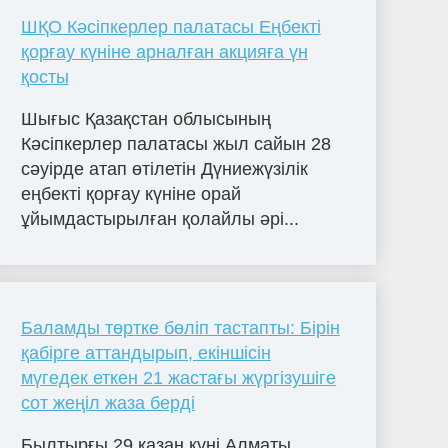
ШҚО Кәсіпкерлер палатасы Еңбекті
қорғау күніне арналған акцияға үн
қосты
Шығыс Қазақстан облысының
Кәсіпкерлер палатасы жыл сайын 28
сәуірде атап өтілетін Дүниежүзілік
еңбекті қорғау күніне орай
ұйымдастырылған қолайлы әрі...
Баламды төртке бөліп тастапты: Бірін
қабірге аттандырып, екіншісін
мүгедек еткен 21 жастағы жүргізушіге
сот жеңіл жаза берді
Былтырғы 29 қазан күні Алматы