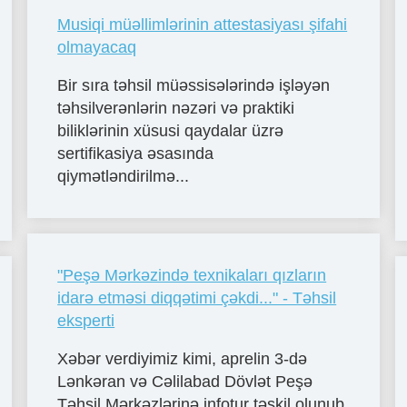
Musiqi müəllimlərinin attestasiyası şifahi
olmayacaq
Bir sıra təhsil müəssisələrində işləyən
təhsilverənlərin nəzəri və praktiki
biliklərinin xüsusi qaydalar üzrə
sertifikasiya əsasında
qiymətləndirilmə...
"Peşə Mərkəzində texnikaları qızların
idarə etməsi diqqətimi çəkdi..." - Təhsil
eksperti
Xəbər verdiyimiz kimi, aprelin 3-də
Lənkəran və Cəlilabad Dövlət Peşə
Təhsil Mərkəzlərinə infotur təşkil olunub.