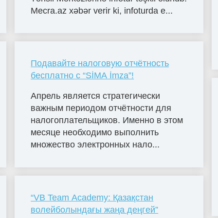
Mecra.az xəbər verir ki, infoturda e...
Подавайте налоговую отчётность
бесплатно с “SİMA İmza”!
Апрель является стратегически
важным периодом отчётности для
налогоплательщиков. Именно в этом
месяце необходимо выполнить
множество электронных нало...
“VB Team Academy: Қазақстан
волейболындағы жаңа деңгей”