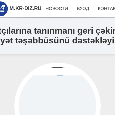
M.KR-DIZ.RU
НОВОСТИ
ВХОД
КОНТА
tçılarına tanınmanı geri çǝk
yǝt tǝşǝbbüsünü dǝstǝklǝyi