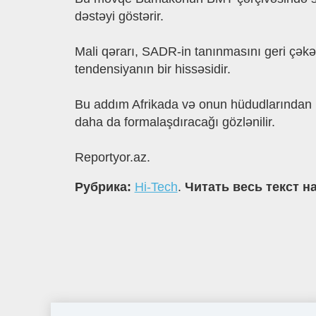
dǝstǝyi göstǝrir.
Mali qǝrarı, SADR-in tanınmasını geri çǝkǝ
tendensiyanın bir hissǝsidir.
Bu addım Afrikada vǝ onun hüdudlarından k
daha da formalaşdıracağı gözlǝnilir.
Reportyor.az.
Рубрика:
Hi-Tech
.
Читать весь текст н