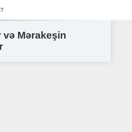
КТ
ir vǝ Mǝrakeşin
r