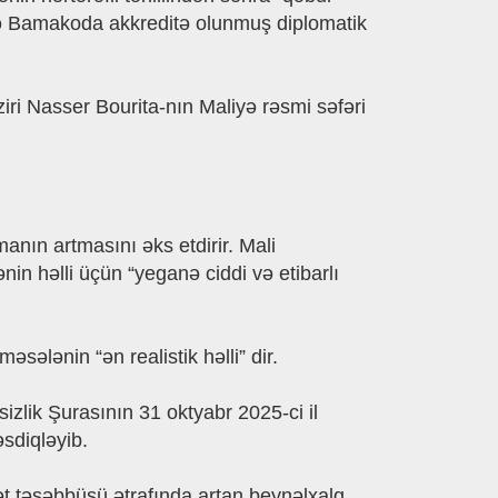
 dǝ Bamakoda akkreditǝ olunmuş diplomatik
ri Nasser Bourita-nın Maliyǝ rǝsmi sǝfǝri
nın artmasını ǝks etdirir. Mali
in hǝlli üçün “yeganǝ ciddi vǝ etibarlı
ǝlǝnin “ǝn realistik hǝlli” dir.
izlik Şurasının 31 oktyabr 2025-ci il
əsdiqləyib.
t tǝşǝbbüsü ǝtrafında artan beynǝlxalq