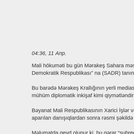
04:36, 11 Апр.
Mali hökumǝti bu gün Mǝrakeş Sahara mǝs
Demokratik Respublikası” na (SADR) tanınm
Bu barədə Mərakeş Krallığının yerli media
mühüm diplomatik inkişaf kimi qiymǝtlǝndiril
Bǝyanat Mali Respublikasının Xarici İşlǝr
aparılan danışıqlardan sonra rǝsmi şǝkildǝ 
Mǝlumatda qeyd olunur ki, bu qǝrar “subreg