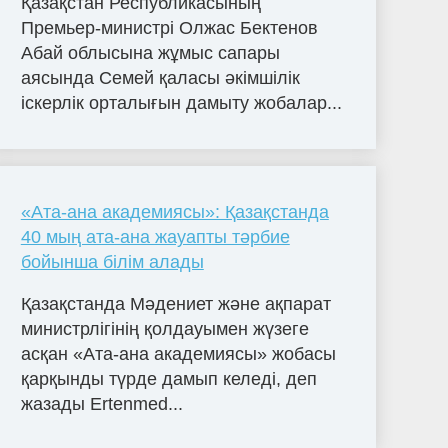
Қазақстан Республикасының
Премьер-министрі Олжас Бектенов
Абай облысына жұмыс сапары
аясында Семей қаласы әкімшілік
іскерлік орталығын дамыту жобалар...
«Ата-ана академиясы»: Қазақстанда
40 мың ата-ана жауапты тәрбие
бойынша білім алады
Қазақстанда Мәдениет және ақпарат
министрлігінің қолдауымен жүзеге
асқан «Ата-ана академиясы» жобасы
қарқынды түрде дамып келеді, деп
жазады Ertenmed...