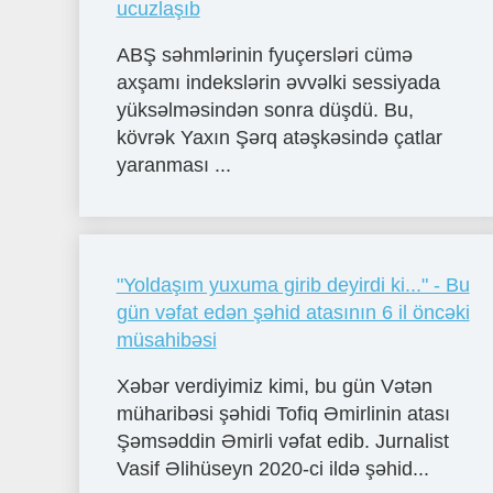
ucuzlaşıb
ABŞ səhmlərinin fyuçersləri cümə
axşamı indekslərin əvvəlki sessiyada
yüksəlməsindən sonra düşdü. Bu,
kövrək Yaxın Şərq atəşkəsində çatlar
yaranması ...
"Yoldaşım yuxuma girib deyirdi ki..." - Bu
gün vəfat edən şəhid atasının 6 il öncəki
müsahibəsi
Xəbər verdiyimiz kimi, bu gün Vətən
müharibəsi şəhidi Tofiq Əmirlinin atası
Şəmsəddin Əmirli vəfat edib. Jurnalist
Vasif Əlihüseyn 2020-ci ildə şəhid...