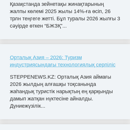
Қазақстанда зейнетақы жинақтарының
жалпы көлемі 2025 жылы 14%-ға өсіп, 26
трлн теңгеге жетті. Бұл туралы 2026 жылғы 3
сәуірде өткен “БЖЗҚ”...
Орталық Азия – 2026: Туризм
индустриясындағы технологиялық серпіліс
STEPPENEWS.KZ: Орталық Азия аймағы
2026 жылдың алғашқы тоқсанында
жаһандық туристік нарықтың ең қарқынды
дамып жатқан нүктесіне айналды.
Дүниежүзілік...