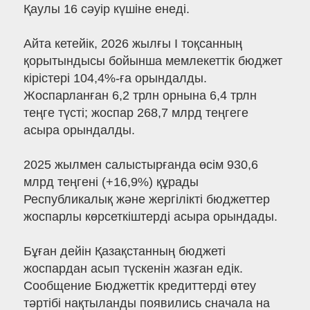
Қаулы 16 сәуір күшіне енеді.
Айта кетейік, 2026 жылғы I тоқсанның
қорытындысы бойынша мемлекеттік бюджет
кірістері 104,4%-ға орындалды.
Жоспарланған 6,2 трлн орнына 6,4 трлн
теңге түсті; жоспар 268,7 млрд теңгеге
асыра орындалды.
2025 жылмен салыстырғанда өсім 930,6
млрд теңгені (+16,9%) құрады
Республикалық және жергілікті бюджеттер
жоспарлы көрсеткіштерді асыра орындады.
Бұған дейін Қазақстанның бюджеті
жоспардан асып түскенін жазған едік.
Сообщение Бюджеттік кредиттерді өтеу
тәртібі нақтыланды появились сначала на