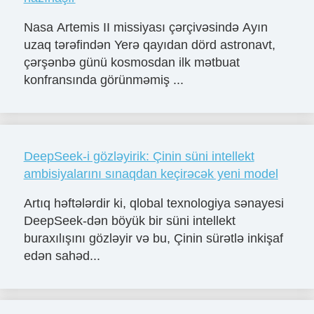
Nasa Artemis II missiyası çərçivəsində Ayın
uzaq tərəfindən Yerə qayıdan dörd astronavt,
çərşənbə günü kosmosdan ilk mətbuat
konfransında görünməmiş ...
DeepSeek-i gözləyirik: Çinin süni intellekt
ambisiyalarını sınaqdan keçirəcək yeni model
Artıq həftələrdir ki, qlobal texnologiya sənayesi
DeepSeek-dən böyük bir süni intellekt
buraxılışını gözləyir və bu, Çinin sürətlə inkişaf
edən sahəd...