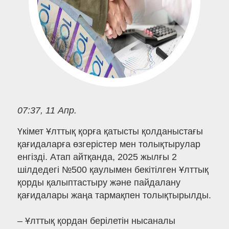
07:37, 11 Апр.
Үкімет Ұлттық қорға қатысты қолданыстағы
қағидаларға өзгерістер мен толықтырулар
енгізді. Атап айтқанда, 2025 жылғы 2
шілдедегі №500 қаулымен бекітілген Ұлттық
қорды қалыптастыру және пайдалану
қағидалары жаңа тармақпен толықтырылды.
– Ұлттық қордан берілетін нысаналы