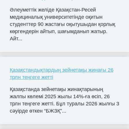
Әлеуметтік желіде Қазақстан-Ресей
медициналық университетінде оқитын
студенттер 90 жастағы оқытушыдан қорлық
көргендерін айтып, шағымданып жатыр.
Айт...
Қазақстандықтардың зейнетақы жинағы 26
трлн теңгеге жетті
Қазақстанда зейнетақы жинақтарының
жалпы көлемі 2025 жылы 14%-ға өсіп, 26
трлн теңгеге жетті. Бұл туралы 2026 жылғы 3
сәуірде өткен “БЖЗҚ”...