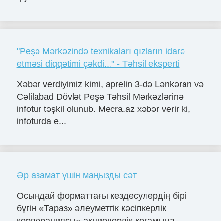
"Peşə Mərkəzində texnikaları qızların idarə
etməsi diqqətimi çəkdi..." - Təhsil eksperti
Xəbər verdiyimiz kimi, aprelin 3-də Lənkəran və
Cəlilabad Dövlət Peşə Təhsil Mərkəzlərinə
infotur təşkil olunub. Mecra.az xəbər verir ki,
infoturda e...
Әр азамат үшін маңызды сәт
Осындай форматтағы кездесулердің бірі
бүгін «Тараз» әлеуметтік кәсіпкерлік
корпорациясы» акционерлік қоғамына