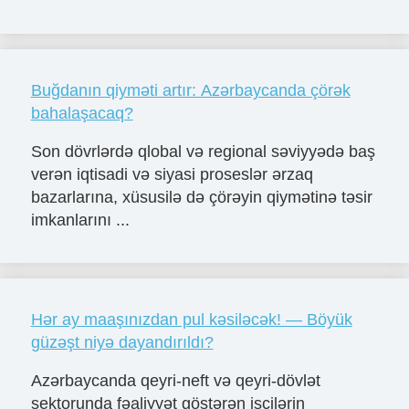
Buğdanın qiyməti artır: Azərbaycanda çörək
bahalaşacaq?
Son dövrlərdə qlobal və regional səviyyədə baş
verən iqtisadi və siyasi proseslər ərzaq
bazarlarına, xüsusilə də çörəyin qiymətinə təsir
imkanlarını ...
Hər ay maaşınızdan pul kəsiləcək! — Böyük
güzəşt niyə dayandırıldı?
Azərbaycanda qeyri-neft və qeyri-dövlət
sektorunda fəaliyyət göstərən işçilərin