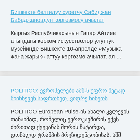
Бишкекте белгилүү сүрөтчү Сабиджан
Бабаджановдун көргөзмөсү ачылат
Кыргыз Республикасынын Гапар Айтиев
атындагы көркөм искусстволор улуттук
музейинде Бишкекте 10-апрелде «Музыка
жана жарык» аттуу көргөзмө ачылат, ал ...
POLITICO: ევროპელები აშშ-ს უფრო მეტად
მიიჩნევენ საფრთხედ, ვიდრე ჩინეთს
POLITICO European Pulse-ის ახალი კვლევის
თანახმად, რომელიც ევროკავშირის ექვს
ძირითად ქვეყანას შორის ჩატარდა,
დონალდ ტრამპის პრეზიდენტობისას, აშშ