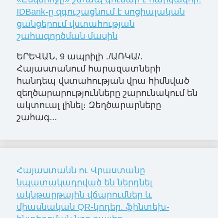
IDBank-ը զգուշացնում է սոցիալական
ցանցերում վստահության
շահագործման մասին
ԵՐԵՎԱՆ, 9 ապրիլի ․/ԱՌԿԱ/․
Հայաստանում հարազատների
հանդեպ վստահության վրա հիմնված
զեղծարարությունները շարունակում են
ակտուալ լինել։ Զեղծարարները
շահագ...
Հայաստանն ու Վրաստանը
նպատակադրված են ներդնել
ակնթարթային վճարումներ և
միասնական QR-կոդեր. ֆինտեխ-