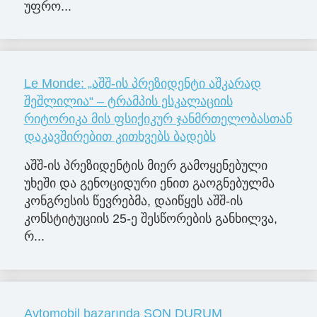
უფრო...
Le Monde: „აშშ-ის პრეზიდენტი აშკარად
შეშლილია“ – ტრამპის ესკალაციის
რიტორიკა მის ფსიქიკურ ჯანმრთელობასთან
დაკავშირებით კითხვებს ბადებს
აშშ-ის პრეზიდენტის მიერ გამოყენებული
უხეში და გენოციდური ენით გაოგნებულმა
კონგრესის წევრებმა, დაიწყეს აშშ-ის
კონსტიტუციის 25-ე შესწორების განხილვა,
რ...
Avtomobil bazarında SON DURUM