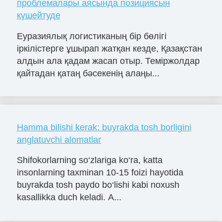
проблемалары аясында позициясын
күшейтуде
Еуразиялық логистиканың бір бөлігі
іркілістерге ұшырап жатқан кезде, Қазақстан
алдын ала қадам жасап отыр. Теміржолдар
қайтадан қатаң бәсекенің алаңы...
Hamma bilishi kerak: buyrakda tosh borligini
anglatuvchi alomatlar
Shifokorlarning so‘zlariga ko‘ra, katta
insonlarning taxminan 10-15 foizi hayotida
buyrakda tosh paydo bo‘lishi kabi noxush
kasallikka duch keladi. A...