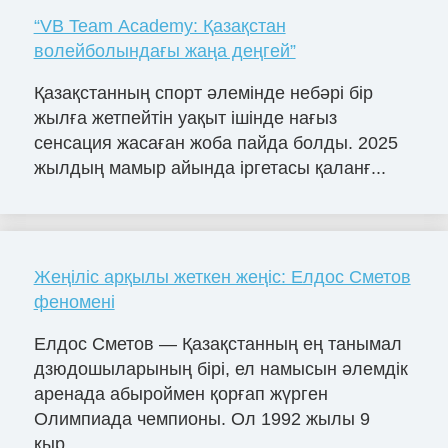
“VB Team Academy: Қазақстан
волейболындағы жаңа деңгей”
Қазақстанның спорт әлемінде небәрі бір
жылға жетпейтін уақыт ішінде нағыз
сенсация жасаған жоба пайда болды. 2025
жылдың мамыр айында іргетасы қаланғ...
Жеңіліс арқылы жеткен жеңіс: Елдос Сметов
феномені
Елдос Сметов — Қазақстанның ең танымал
дзюдошыларының бірі, ел намысын әлемдік
аренада абыроймен қорғап жүрген
Олимпиада чемпионы. Ол 1992 жылы 9
қыр...