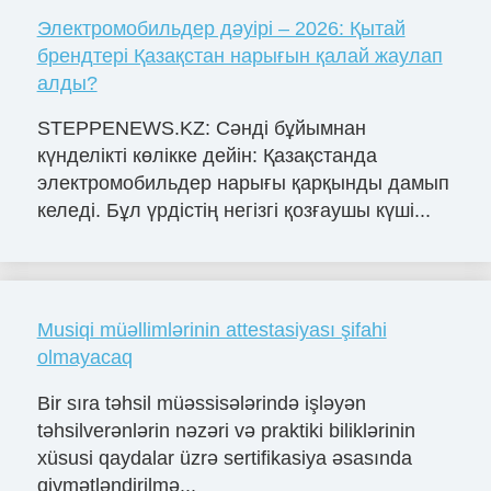
Электромобильдер дәуірі – 2026: Қытай
брендтері Қазақстан нарығын қалай жаулап
алды?
STEPPENEWS.KZ: Сәнді бұйымнан
күнделікті көлікке дейін: Қазақстанда
электромобильдер нарығы қарқынды дамып
келеді. Бұл үрдістің негізгі қозғаушы күші...
Musiqi müəllimlərinin attestasiyası şifahi
olmayacaq
Bir sıra təhsil müəssisələrində işləyən
təhsilverənlərin nəzəri və praktiki biliklərinin
xüsusi qaydalar üzrə sertifikasiya əsasında
qiymətləndirilmə...