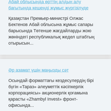
Абай облысында өрттің алдын алу
бағытында кешенді жұмыс жүргізілуде
Қазақстан Премьер-министрі Олжас
Бектенов Абай облысына жұмыс сапары
барысында Төтенше жағдайларды жою
жөніндегі республикалық жедел штабтың
отырысын...
Әр азамат үшін маңызды сәт
Осындай форматтағы кездесулердің бірі
бүгін «Тараз» әлеуметтік кәсіпкерлік
корпорациясы» акционерлік қоғамына
қарасты «Zhambyl Invest» фронт-
офисында...