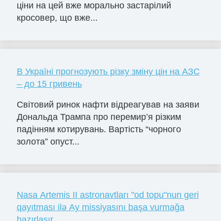
ціни на цей вже морально застарілий
кросовер, що вже...
В Україні прогнозують різку зміну цін на АЗС
– до 15 гривень
Світовий ринок нафти відреагував на заяви
Дональда Трампа про перемир’я різким
падінням котирувань. Вартість “чорного
золота” опуст...
Nasa Artemis II astronavtları "od topu"nun geri
qayıtması ilə Ay missiyasını başa vurmağa
hazırlaşır