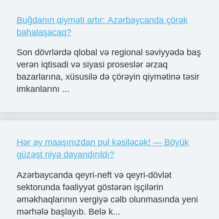
Buğdanın qiyməti artır: Azərbaycanda çörək
bahalaşacaq?
Son dövrlərdə qlobal və regional səviyyədə baş
verən iqtisadi və siyasi proseslər ərzaq
bazarlarına, xüsusilə də çörəyin qiymətinə təsir
imkanlarını ...
Hər ay maaşınızdan pul kəsiləcək! — Böyük
güzəşt niyə dayandırıldı?
Azərbaycanda qeyri-neft və qeyri-dövlət
sektorunda fəaliyyət göstərən işçilərin
əməkhaqlarının vergiyə cəlb olunmasında yeni
mərhələ başlayıb. Belə k...