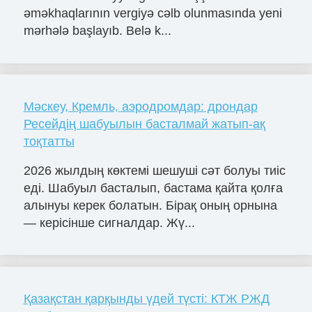
əməkhaqlarının vergiyə cəlb olunmasında yeni
mərhələ başlayıb. Belə k...
Мәскеу, Кремль, аэродромдар: дрондар
Ресейдің шабуылын басталмай жатып-ақ
тоқтатты
2026 жылдың көктемі шешуші сәт болуы тиіс
еді. Шабуыл басталып, бастама қайта қолға
алынуы керек болатын. Бірақ оның орнына
— керісінше сигналдар. Жү...
Қазақстан қарқынды үдей түсті: КТЖ РЖД