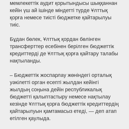
мемлекеттік аудит қорытындысы шыққаннан
кейін үш ай ішінде міндетті түрде Ұлттық
қорға немесе тиісті бюджетке қайтарылуы
тиіс.
Бұдан бөлек, Ұлттық қордан бөлінген
трансферттер есебінен берілген бюджеттік
кредиттерді де Ұлттық қорға қайтару талабы
нақтыланды.
– Бюджеттік жоспарлау жөніндегі орталық
уәкілетті орган есепті жылдан кейінгі
жылдың соңына дейін республикалық
бюджетті қалыптастыру немесе нақтылау
кезінде Ұлттық қорға бюджеттік кредиттердің
қайтарылуын қамтамасыз етеді, — деп атап
өтілген қаулыда.