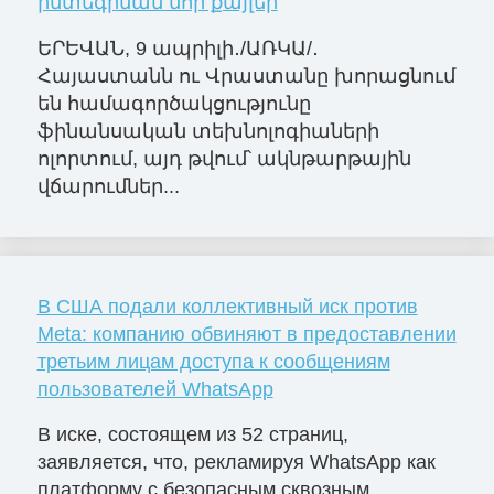
ինտեգրման նոր քայլեր
ԵՐԵՎԱՆ, 9 ապրիլի․/ԱՌԿԱ/․
Հայաստանն ու Վրաստանը խորացնում
են համագործակցությունը
ֆինանսական տեխնոլոգիաների
ոլորտում, այդ թվում՝ ակնթարթային
վճարումներ...
В США подали коллективный иск против
Meta: компанию обвиняют в предоставлении
третьим лицам доступа к сообщениям
пользователей WhatsApp
В иске, состоящем из 52 страниц,
заявляется, что, рекламируя WhatsApp как
платформу с безопасным сквозным