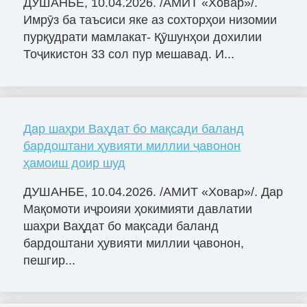
ДУШАНБЕ, 10.04.2026. /АМИТ «Ховар»/.
Имрӯз ба таъсиси яке аз сохторҳои низомии
пурқудрати мамлакат- Қӯшунҳои дохилии
Тоҷикистон 33 сол пур мешавад. И...
Дар шаҳри Ваҳдат бо мақсади баланд
бардоштани ҳувияти миллии ҷавонон
ҳамоиш доир шуд
ДУШАНБЕ, 10.04.2026. /АМИТ «Ховар»/. Дар
Мақомоти иҷроияи ҳокимияти давлатии
шаҳри Ваҳдат бо мақсади баланд
бардоштани ҳувияти миллии ҷавонон,
пешгир...