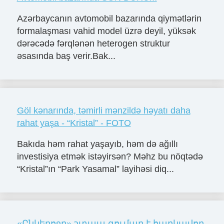
Azərbaycanın avtomobil bazarında qiymətlərin
formalaşması vahid model üzrə deyil, yüksək
dərəcədə fərqlənən heterogen struktur
əsasında baş verir.Bak...
Göl kənarında, təmirli mənzildə həyatı daha
rahat yaşa - “Kristal” - FOTO
Bakıda həm rahat yaşayıb, həm də ağıllı
investisiya etmək istəyirsən? Məhz bu nöqtədə
“Kristal”ın “Park Yasamal” layihəsi diq...
«Ընկերոջը» շտապ գումար է հարկավոր․