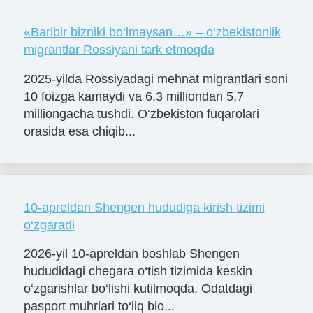
«Baribir bizniki bo‘lmaysan…» – o‘zbekistonlik
migrantlar Rossiyani tark etmoqda
2025-yilda Rossiyadagi mehnat migrantlari soni
10 foizga kamaydi va 6,3 milliondan 5,7
milliongacha tushdi. O‘zbekiston fuqarolari
orasida esa chiqib...
10-apreldan Shengen hududiga kirish tizimi
o‘zgaradi
2026-yil 10-apreldan boshlab Shengen
hududidagi chegara o‘tish tizimida keskin
o‘zgarishlar bo‘lishi kutilmoqda. Odatdagi
pasport muhrlari to‘liq bio...