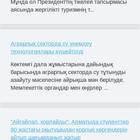
Мұнда ол Президенттің тікелей тапсырмасы
аясында жергілікті туризмнің т...
Аграрлық секторда су үнемдеу
технологиялары күшейтілді
Көктемгі дала жұмыстарына дайындық
барысында аграрлық секторда су тұтынуды
азайуту мәселесіне айрықша мән берілуде.
Мемлекеттік органдар мен өңірлер ...
“Айғайлап, қорлайды”: Алматыда студенттер
90 жастағы оқытушыдан қорлық көргендерін
айтып шағымданып жатыр