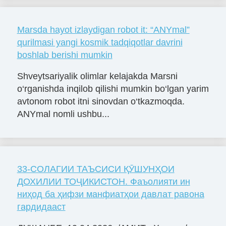
Marsda hayot izlaydigan robot it: “ANYmal”
qurilmasi yangi kosmik tadqiqotlar davrini
boshlab berishi mumkin
Shveytsariyalik olimlar kelajakda Marsni
o‘rganishda inqilob qilishi mumkin bo‘lgan yarim
avtonom robot itni sinovdan o‘tkazmoqda.
ANYmal nomli ushbu...
33-СОЛАГИИ ТАЪСИСИ ҚӮШУНҲОИ
ДОХИЛИИ ТОҶИКИСТОН. Фаъолияти ин
ниҳод ба ҳифзи манфиатҳои давлат равона
гардидааст