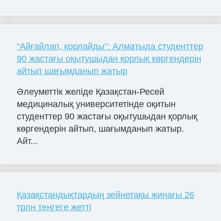
“Айғайлап, қорлайды”: Алматыда студенттер
90 жастағы оқытушыдан қорлық көргендерін
айтып шағымданып жатыр
Әлеуметтік желіде Қазақстан-Ресей
медициналық университетінде оқитын
студенттер 90 жастағы оқытушыдан қорлық
көргендерін айтып, шағымданып жатыр.
Айт...
Қазақстандықтардың зейнетақы жинағы 26
трлн теңгеге жетті