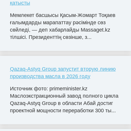
қатысты
Мемлекет басшысы Қасым-Жомарт Тоқаев
ғалымдарды марапаттау рәсімінде сөз
сөйледі, — деп хабарлайды Massaget.kz
тілшісі. Президенттің сөзінше, з...
Qazaq-Astyq Group запустит вторую линию
производства масла в 2026 году
Источник фото: primeminister.kz
Маслоэкстракционный завод полного цикла
Qazaq-Astyq Group в области Абай достиг
проектной мощности переработки 300 ты...