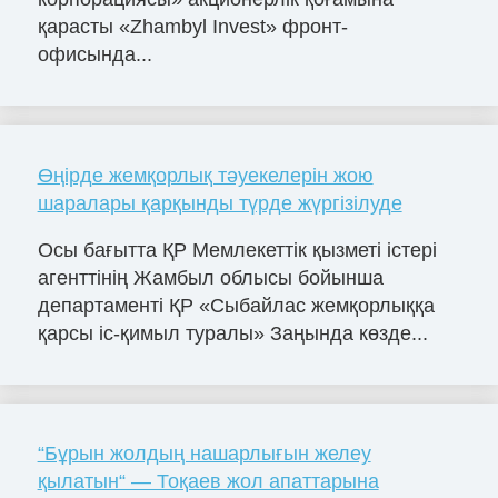
қарасты «Zhambyl Invest» фронт-
офисында...
Өңірде жемқорлық тәуекелерін жою
шаралары қарқынды түрде жүргізілуде
Осы бағытта ҚР Мемлекеттік қызметі істері
агенттінің Жамбыл облысы бойынша
департаменті ҚР «Сыбайлас жемқорлыққа
қарсы іс-қимыл туралы» Заңында көзде...
“Бұрын жолдың нашарлығын желеу
қылатын“ — Тоқаев жол апаттарына