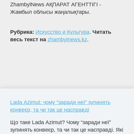
ZhambylNews АҚПАРАТ АГЕНТТІГІ -
Жамбыл облысы жаңалықтары.
Рубрика:
Искусство и Культура
.
Читать
весь текст на
zhambylnews.kz
.
Lada Azimut: чому “заради неї” зупинять
конвеєр, та чи так це насправді
Що таке Lada Azimut? Чому “заради неї”
зупинять конвеєр, та чи так це насправді. Які