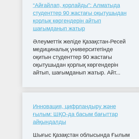
“Айғайлап, қорлайды”: Алматыда
студенттер 90 жастағы оқытушыдан
қорлық көргендерін айтып
шағымданып жатыр
Әлеуметтік желіде Қазақстан-Ресей
медициналық университетінде
оқитын студенттер 90 жастағы
оқытушыдан қорлық көргендерін
айтып, шағымданып жатыр. Айт...
Инновация, цифрландыру және
ғылым: ШҚО-да басым бағыттар
айқындалды
Шығыс Қазақстан облысында Ғылым