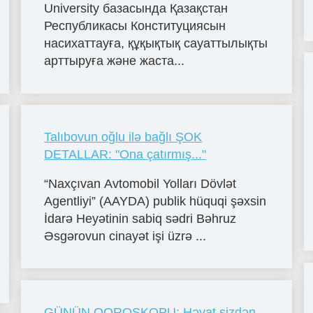
University базасында Қазақстан
Республикасы Конституциясын
насихаттауға, құқықтық сауаттылықты
арттыруға және жаста...
Talıbovun oğlu ilə bağlı ŞOK
DETALLAR: "Ona çatırmış..."
“Naxçıvan Avtomobil Yolları Dövlət
Agentliyi” (AAYDA) publik hüquqi şəxsin
İdarə Heyətinin sabiq sədri Bəhruz
Əsgərovun cinayət işi üzrə ...
GÜNÜN QOROSKOPU: Həyat sizdən