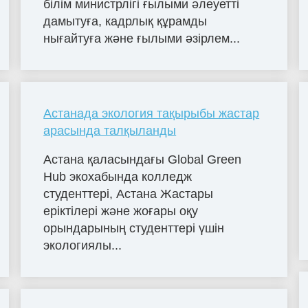
білім министрлігі ғылыми әлеуетті
дамытуға, кадрлық құрамды
нығайтуға және ғылыми әзірлем...
Астанада экология тақырыбы жастар
арасында талқыланды
Астана қаласындағы Global Green
Hub экохабында колледж
студенттері, Астана Жастары
еріктілері және жоғары оқу
орындарының студенттері үшін
экологиялы...