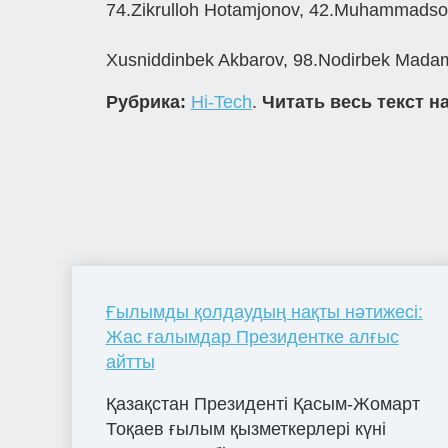
74.Zikrulloh Hotamjonov, 42.Muhammadsox
Xusniddinbek Akbarov, 98.Nodirbek Madam
Рубрика:
Hi-Tech
.
Читать весь текст н
Ғылымды қолдаудың нақты нәтижесі:
Жас ғалымдар Президентке алғыс
айтты
Қазақстан Президенті Қасым-Жомарт
Тоқаев ғылым қызметкерлері күні