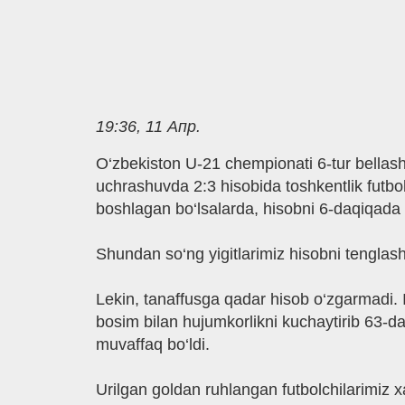
19:36, 11 Апр.
O‘zbekiston U-21 chempionati 6-tur bellash
uchrashuvda 2:3 hisobida toshkentlik futbolc
boshlagan bo‘lsalarda, hisobni 6-daqiqada
Shundan so‘ng yigitlarimiz hisobni tenglash
Lekin, tanaffusga qadar hisob o‘zgarmadi. I
bosim bilan hujumkorlikni kuchaytirib 63-d
muvaffaq bo‘ldi.
Urilgan goldan ruhlangan futbolchilarimiz x