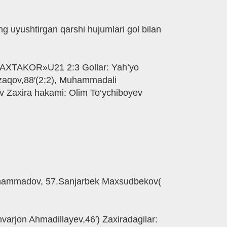
g uyushtirgan qarshi hujumlari gol bilan
«PAXTAKOR»U21 2:3 Gollar: Yah’yo
rzaqov,88′(2:2), Muhammadali
 Zaxira hakami: Olim To‘ychiboyev
muhammadov, 57.Sanjarbek Maxsudbekov(
varjon Ahmadillayev,46′) Zaxiradagilar: