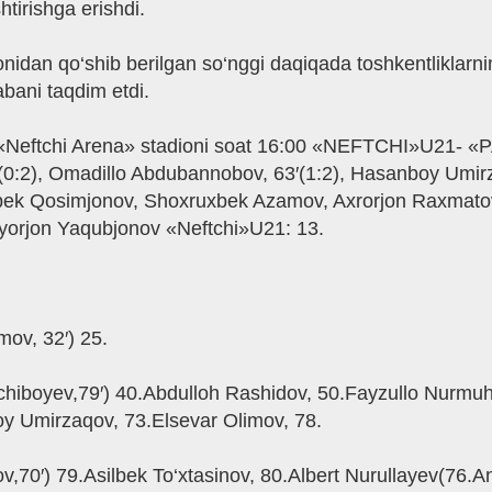
tirishga erishdi.
dan qo‘shib berilgan so‘nggi daqiqada toshkentliklarnin
abani taqdim etdi.
 «Neftchi Arena» stadioni soat 16:00 «NEFTCHI»U21- 
58′(0:2), Omadillo Abdubannobov, 63′(1:2), Hasanboy Umi
dbek Qosimjonov, Shoxruxbek Azamov, Axrorjon Raxmatov
iyorjon Yaqubjonov «Neftchi»U21: 13.
ov, 32′) 25.
chiboyev,79′) 40.Abdulloh Rashidov, 50.Fayzullo Nur
y Umirzaqov, 73.Elsevar Olimov, 78.
,70′) 79.Asilbek To‘xtasinov, 80.Albert Nurullayev(76.An