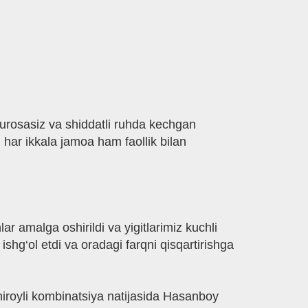
Murosasiz va shiddatli ruhda kechgan
 har ikkala jamoa ham faollik bilan
r amalga oshirildi va yigitlarimiz kuchli
g‘ol etdi va oradagi farqni qisqartirishga
chiroyli kombinatsiya natijasida Hasanboy