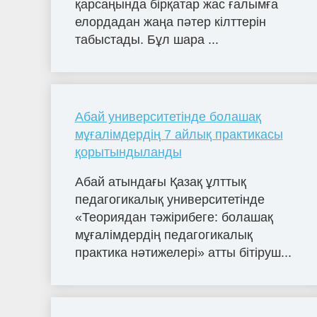
қарсаңында бірқатар жас ғалымға
елордадан жаңа пәтер кілттерін
табыстады. Бұл шара ...
Абай университетінде болашақ
мұғалімдердің 7 айлық практикасы
қорытындыланды
Абай атындағы Қазақ ұлттық
педагогикалық университетінде
«Теориядан тәжірибеге: болашақ
мұғалімдердің педагогикалық
практика нәтижелері» атты бітіруш...