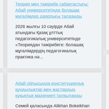
Теория мен тәжірибе сабақтастығы:
Абай университетінде болашақ
мұғалімдер даярлығы талданды
2026 жылғы 10 сәуірде Абай
атындағы Қазақ ұлттық
педагогикалық университетінде
«Теориядан тәжірибеге: болашақ
мұғалімдердің педагогикалық
практика нә...
Абай облысында конституциялық
құндылықтар мен жастардың
құқықтық мәдениеті талқыланды
Семей қаласында Alikhan Bokeikhan