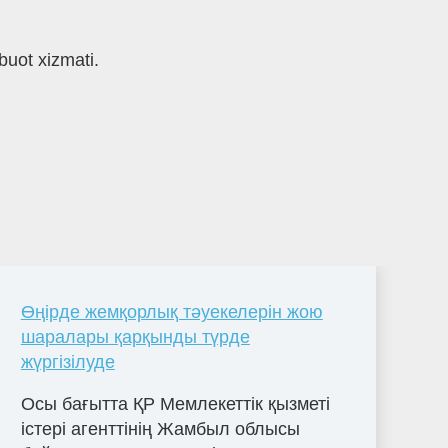
uot xizmati.
Өңірде жемқорлық тәуекелерін жою
шаралары қарқынды түрде
жүргізілуде
Осы бағытта ҚР Мемлекеттік қызметі
істері агенттінің Жамбыл облысы