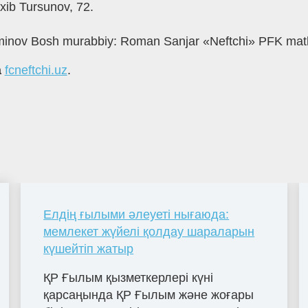
ib Tursunov, 72.
inov Bosh murabbiy: Roman Sanjar «Neftchi» PFK matb
а
fcneftchi.uz
.
Елдің ғылыми әлеуеті нығаюда:
мемлекет жүйелі қолдау шараларын
күшейтіп жатыр
ҚР Ғылым қызметкерлері күні
қарсаңында ҚР Ғылым және жоғары