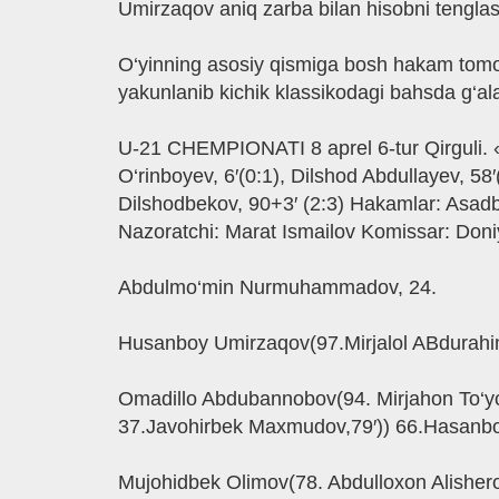
Umirzaqov aniq zarba bilan hisobni tenglash
O‘yinning asosiy qismiga bosh hakam tomoni
yakunlanib kichik klassikodagi bahsda g‘al
U-21 CHEMPIONATI 8 aprel 6-tur Qirguli.
O‘rinboyev, 6′(0:1), Dilshod Abdullayev, 
Dilshodbekov, 90+3′ (2:3) Hakamlar: Asa
Nazoratchi: Marat Ismailov Komissar: Don
Abdulmo‘min Nurmuhammadov, 24.
Husanboy Umirzaqov(97.Mirjalol ABdurahim
Omadillo Abdubannobov(94. Mirjahon To‘y
37.Javohirbek Maxmudov,79′)) 66.Hasanbo
Mujohidbek Olimov(78. Abdulloxon Alisherov