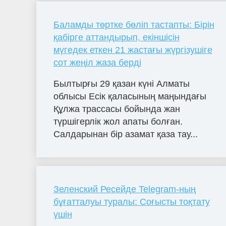
Баламды төртке бөліп тастапты: Бірін
қабірге аттандырып, екіншісін
мүгедек еткен 21 жастағы жүргізушіге
сот жеңіл жаза берді
Былтырғы 29 қазан күні Алматы
облысы Есік қаласының маңындағы
Құлжа трассасы бойында жан
түршігерлік жол апаты болған.
Салдарынан бір азамат қаза тау...
Зеленский Ресейде Telegram-ның
бұғатталуы туралы: Соғысты тоқтату
үшін