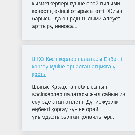
қызметкерлері күніне орай ғылыми
кеңестің екінші отырысы өтті. Жиын
барысында өңірдің ғылыми әлеуетін
арттыру, иннова...
ШҚО Кәсіпкерлер палатасы Еңбекті
қорғау күніне арналған акцияға үн
қосты
Шығыс Қазақстан облысының
Кәсіпкерлер палатасы жыл сайын 28
сәуірде атап өтілетін Дүниежүзілік
еңбекті қорғау күніне орай
ұйымдастырылған қолайлы әрі...