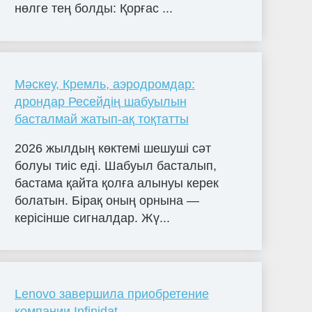
нөлге тең болды: Қорғас ...
Мәскеу, Кремль, аэродромдар:
дрондар Ресейдің шабуылын
басталмай жатып-ақ тоқтатты
2026 жылдың көктемі шешуші сәт
болуы тиіс еді. Шабуыл басталып,
бастама қайта қолға алынуы керек
болатын. Бірақ оның орнына —
керісінше сигналдар. Жү...
Lenovo завершила приобретение
компании Infinidat,