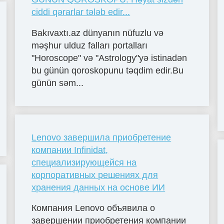
ciddi qərarlar tələb edir...
Bakıvaxtı.az dünyanın nüfuzlu və
məşhur ulduz falları portalları
"Horoscope" və "Astrology"yə istinadən
bu günün qoroskopunu təqdim edir.Bu
günün səm...
Lenovo завершила приобретение
компании Infinidat,
специализирующейся на
корпоративных решениях для
хранения данных на основе ИИ
Компания Lenovo объявила о
завершении приобретения компании