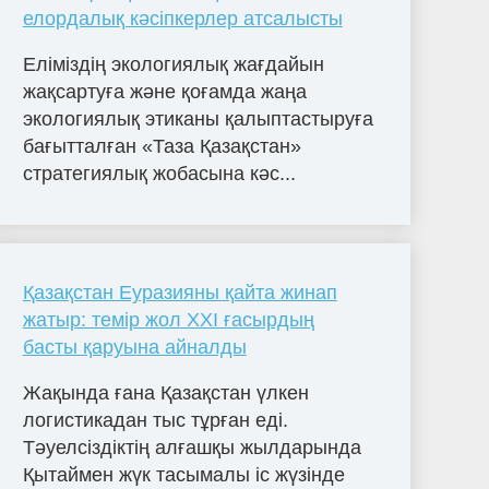
елордалық кәсіпкерлер атсалысты
Еліміздің экологиялық жағдайын
жақсартуға және қоғамда жаңа
экологиялық этиканы қалыптастыруға
бағытталған «Таза Қазақстан»
стратегиялық жобасына кәс...
Қазақстан Еуразияны қайта жинап
жатыр: темір жол XXI ғасырдың
басты қаруына айналды
Жақында ғана Қазақстан үлкен
логистикадан тыс тұрған еді.
Тәуелсіздіктің алғашқы жылдарында
Қытаймен жүк тасымалы іс жүзінде