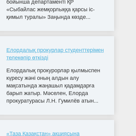
бойынша департаменті ҚР
«Сыбайлас жемқорлыққа қарсы іс-
қимыл туралы» Заңында көзде...
Елордалық прокурлар студенттерімен
телекөпір өткізді
Елордалық прокурорлар қылмыспен
күресу жәні оның алдын алу
мақсатында жаңашыл қадамдарға
барып жатыр. Мәселен, Елорда
прокуратурасы Л.Н. Гумилёв атын...
«Таза Қазақстан» акциясына