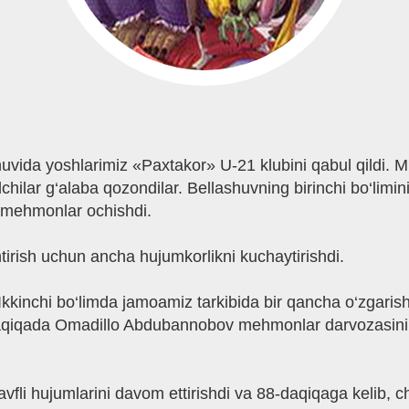
uvida yoshlarimiz «Paxtakor» U-21 klubini qabul qildi. 
hilar g‘alaba qozondilar. Bellashuvning birinchi bo‘limini
 mehmonlar ochishdi.
tirish uchun ancha hujumkorlikni kuchaytirishdi.
kkinchi bo‘limda jamoamiz tarkibida bir qancha o‘zgarishla
aqiqada Omadillo Abdubannobov mehmonlar darvozasini ish
avfli hujumlarini davom ettirishdi va 88-daqiqaga kelib, 