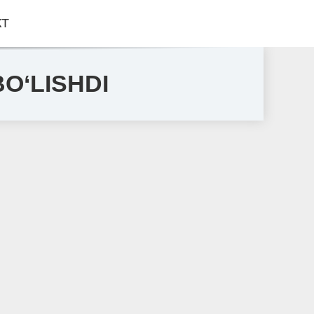
КТ
O‘LISHDI