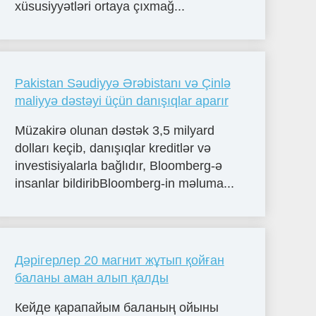
xüsusiyyətləri ortaya çıxmağ...
Pakistan Səudiyyə Ərəbistanı və Çinlə
maliyyə dəstəyi üçün danışıqlar aparır
Müzakirə olunan dəstək 3,5 milyard
dolları keçib, danışıqlar kreditlər və
investisiyalarla bağlıdır, Bloomberg-ə
insanlar bildiribBloomberg-in məluma...
Дәрігерлер 20 магнит жұтып қойған
баланы аман алып қалды
Кейде қарапайым баланың ойыны