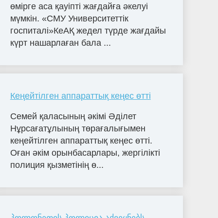
өмірге аса қауіпті жағдайға әкелуі
мүмкін. «СМУ Университеттік
госпиталі»КеАҚ жедел түрде жағдайы
күрт нашарлаған бала ...
Кеңейтілген аппараттық кеңес өтті
Семей қаласының әкімі Әділет
Нұрсағатұлының төрағалығымен
кеңейтілген аппараттық кеңес өтті.
Оған әкім орынбасарлары, жергілікті
полиция қызметінің ө...
პოლონეთის პოლიცია აქვეყნებს