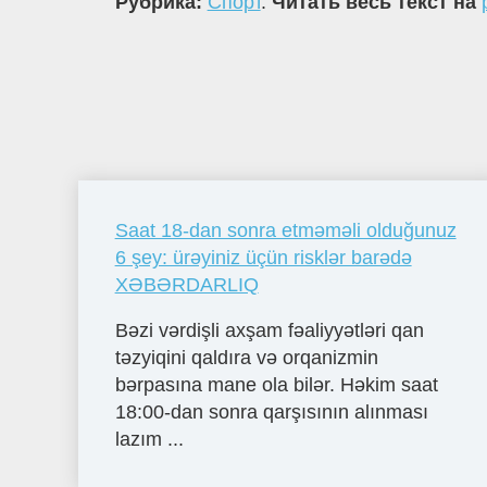
Рубрика:
Спорт
.
Читать весь текст на
Saat 18-dan sonra etməməli olduğunuz
6 şey: ürəyiniz üçün risklər barədə
XƏBƏRDARLIQ
Bəzi vərdişli axşam fəaliyyətləri qan
təzyiqini qaldıra və orqanizmin
bərpasına mane ola bilər. Həkim saat
18:00-dan sonra qarşısının alınması
lazım ...