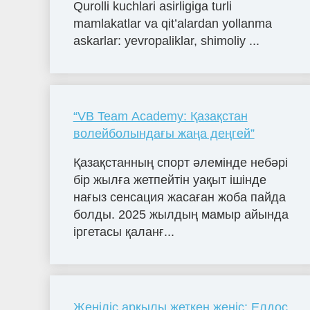
Qurolli kuchlari asirligiga turli
mamlakatlar va qit’alardan yollanma
askarlar: yevropaliklar, shimoliy ...
“VB Team Academy: Қазақстан
волейболындағы жаңа деңгей”
Қазақстанның спорт әлемінде небәрі
бір жылға жетпейтін уақыт ішінде
нағыз сенсация жасаған жоба пайда
болды. 2025 жылдың мамыр айында
іргетасы қаланғ...
Жеңіліс арқылы жеткен жеңіс: Елдос