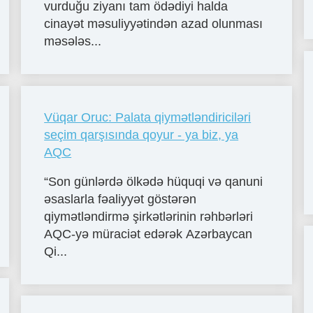
vurduğu ziyanı tam ödədiyi halda
cinayət məsuliyyətindən azad olunması
məsələs...
Vüqar Oruc: Palata qiymətləndiriciləri
seçim qarşısında qoyur - ya biz, ya
AQC
“Son günlərdə ölkədə hüquqi və qanuni
əsaslarla fəaliyyət göstərən
qiymətləndirmə şirkətlərinin rəhbərləri
AQC-yə müraciət edərək Azərbaycan
Qi...