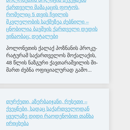
ქართველი მამაკაცის ფოტოს,
რომელიც 5 თვის ჩვილის
მკვლელობის საქმეზეა ძებნილი –
ცნობილია ბავშვის ქართველი დედის
ვინაობაც: დეტალები
პო­ლო­ნე­თის ქა­ლაქ პოზ­ნა­ნის პრო­კუ­
რა­ტუ­რამ სა­ქარ­თვე­ლოს მო­ქა­ლა­ქის,
48 წლის ნაზ­გუ­რი ქავ­თა­რაშ­ვი­ლის მი­
მართ ძებ­ნა ოფი­ცი­ა­ლუ­რად გა­მო...
თურქეთი, აზერბაიჯანი, რუსეთი –
ქვეყნები, სადაც საქართველოდან
ყველაზე დიდი რაოდენობით თანხა
ირიცხება