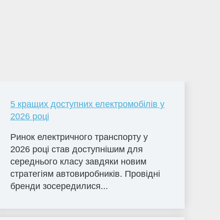
5 кращих доступних електромобілів у
2026 році
Ринок електричного транспорту у
2026 році став доступнішим для
середнього класу завдяки новим
стратегіям автовиробників. Провідні
бренди зосередилися...