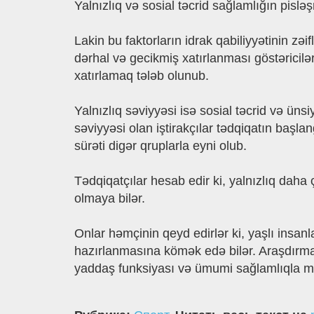
Yalnızlıq və sosial təcrid sağlamlığın pisl
Lakin bu faktorların idrak qabiliyyətinin zə
dərhal və gecikmiş xatırlanması göstəricilə
xatırlamaq tələb olunub.
Yalnızlıq səviyyəsi isə sosial təcrid və üns
səviyyəsi olan iştirakçılar tədqiqatın başl
sürəti digər qruplarla eyni olub.
Tədqiqatçılar hesab edir ki, yalnızlıq daha 
olmaya bilər.
Onlar həmçinin qeyd edirlər ki, yaşlı insan
hazırlanmasına kömək edə bilər. Araşdırma
yaddaş funksiyası və ümumi sağlamlıqla mü