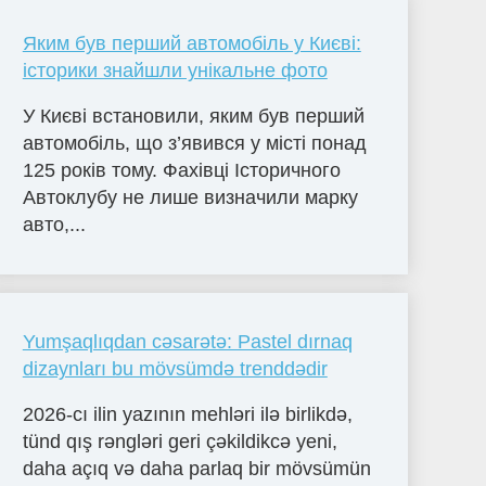
Яким був перший автомобіль у Києві:
історики знайшли унікальне фото
У Києві встановили, яким був перший
автомобіль, що з’явився у місті понад
125 років тому. Фахівці Історичного
Автоклубу не лише визначили марку
авто,...
Yumşaqlıqdan cəsarətə: Pastel dırnaq
dizaynları bu mövsümdə trenddədir
2026-cı ilin yazının mehləri ilə birlikdə,
tünd qış rəngləri geri çəkildikcə yeni,
daha açıq və daha parlaq bir mövsümün