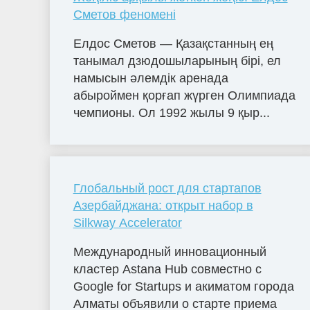
Сметов феномені
Елдос Сметов — Қазақстанның ең
танымал дзюдошыларының бірі, ел
намысын әлемдік аренада
абыроймен қорғап жүрген Олимпиада
чемпионы. Ол 1992 жылы 9 қыр...
Глобальный рост для стартапов
Азербайджана: открыт набор в
Silkway Accelerator
Международный инновационный
кластер Astana Hub совместно с
Google for Startups и акиматом города
Алматы объявили о старте приема