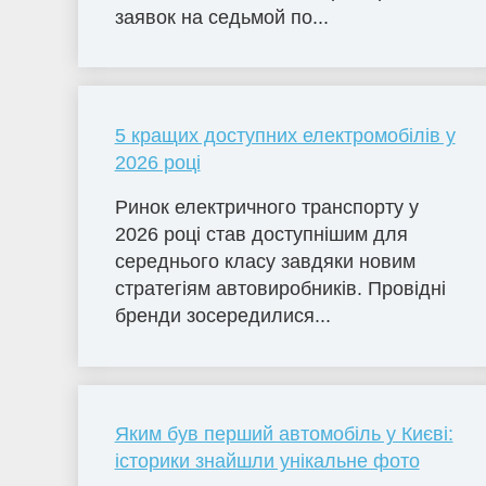
заявок на седьмой по...
5 кращих доступних електромобілів у
2026 році
Ринок електричного транспорту у
2026 році став доступнішим для
середнього класу завдяки новим
стратегіям автовиробників. Провідні
бренди зосередилися...
Яким був перший автомобіль у Києві:
історики знайшли унікальне фото