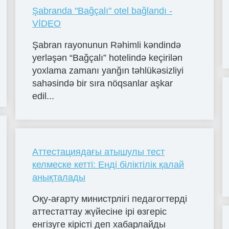
Şabranda "Bağçalı" otel bağlandı -
VİDEO
Şabran rayonunun Rəhimli kəndində
yerləşən “Bağçalı” hotelində keçirilən
yoxlama zamanı yanğın təhlükəsizliyi
sahəsində bir sıra nöqsanlar aşkar
edil...
Аттестациядағы атышулы тест
келмеске кетті: Енді біліктілік қалай
анықталады
Оқу-ағарту министрлігі педагогтерді
аттестаттау жүйесіне ірі өзгеріс
енгізуге кірісті деп хабарлайды