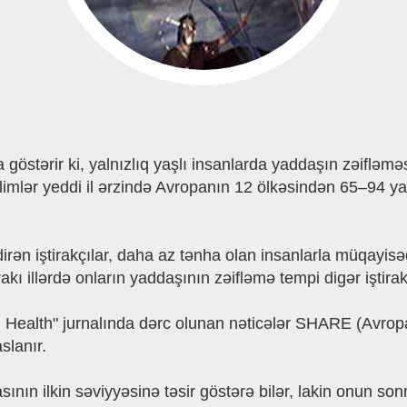
östərir ki, yalnızlıq yaşlı insanlarda yaddaşın zəifləməsi
. Alimlər yeddi il ərzində Avropanın 12 ölkəsindən 65–94 y
ldirən iştirakçılar, daha az tənha olan insanlarla müqayis
akı illərdə onların yaddaşının zəifləmə tempi digər iştirak
al Health" jurnalında dərc olunan nəticələr SHARE (Avr
slanır.
yasının ilkin səviyyəsinə təsir göstərə bilər, lakin onun so