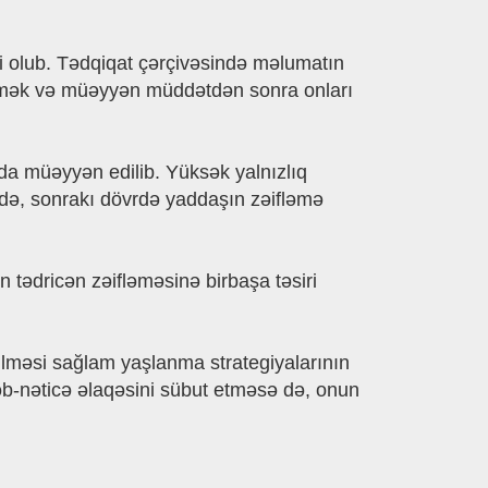
ətli olub. Tədqiqat çərçivəsində məlumatın
ərləmək və müəyyən müddətdən sonra onları
ında müəyyən edilib. Yüksək yalnızlıq
r də, sonrakı dövrdə yaddaşın zəifləmə
n tədricən zəifləməsinə birbaşa təsiri
rilməsi sağlam yaşlanma strategiyalarının
əb-nəticə əlaqəsini sübut etməsə də, onun