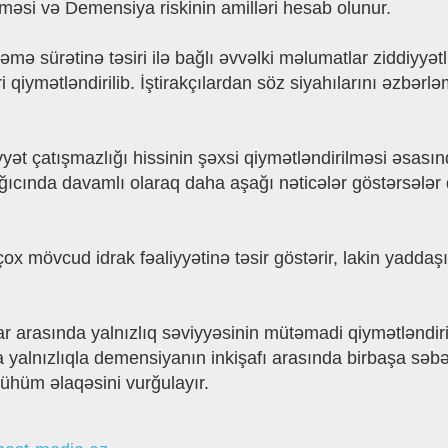
əşməsi və Demensiya riskinin amilləri hesab olunur.
ifləmə sürətinə təsiri ilə bağlı əvvəlki məlumatlar ziddiyy
ri qiymətləndirilib. İştirakçılardan söz siyahılarını əzb
iyyət çatışmazlığı hissinin şəxsi qiymətləndirilməsi əsas
anğıcında davamlı olaraq daha aşağı nəticələr göstərsələ
çox mövcud idrak fəaliyyətinə təsir göstərir, lakin yaddaşı
lar arasında yalnızlıq səviyyəsinin mütəmadi qiymətləndi
 yalnızlıqla demensiyanın inkişafı arasında birbaşa səb
hüm əlaqəsini vurğulayır.