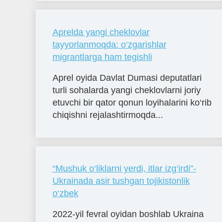
Aprelda yangi cheklovlar
tayyorlanmoqda: o‘zgarishlar
migrantlarga ham tegishli
Aprel oyida Davlat Dumasi deputatlari
turli sohalarda yangi cheklovlarni joriy
etuvchi bir qator qonun loyihalarini ko‘rib
chiqishni rejalashtirmoqda...
“Mushuk o‘liklarni yerdi, itlar izg‘irdi”-
Ukrainada asir tushgan tojikistonlik
o‘zbek
2022-yil fevral oyidan boshlab Ukraina