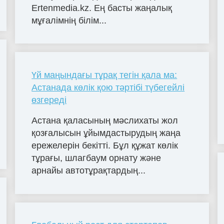
Ertenmedia.kz. Ең басты жаңалық
мұғалімнің білім...
Үй маңындағы тұрақ тегін қала ма:
Астанада көлік қою тәртібі түбегейлі
өзгереді
Астана қаласының мәслихаты жол
қозғалысын ұйымдастырудың жаңа
ережелерін бекітті. Бұл құжат көлік
тұрағы, шлагбаум орнату және
арнайы автотұрақтардың...