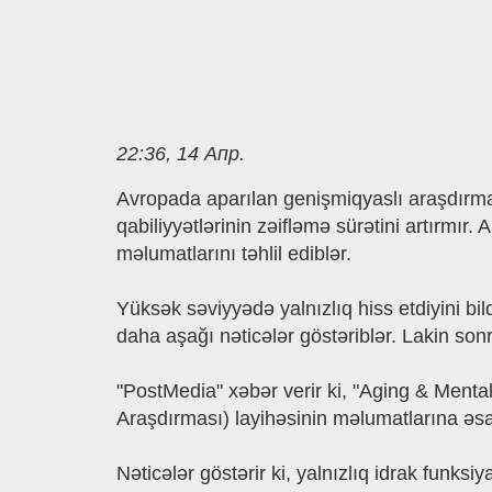
22:36, 14 Апр.
Avropada aparılan genişmiqyaslı araşdırma g
qabiliyyətlərinin zəifləmə sürətini artırmır
məlumatlarını təhlil ediblər.
Yüksək səviyyədə yalnızlıq hiss etdiyini bi
daha aşağı nəticələr göstəriblər. Lakin sonr
"PostMedia" xəbər verir ki, "Aging & Ment
Araşdırması) layihəsinin məlumatlarına əsa
Nəticələr göstərir ki, yalnızlıq idrak funksi