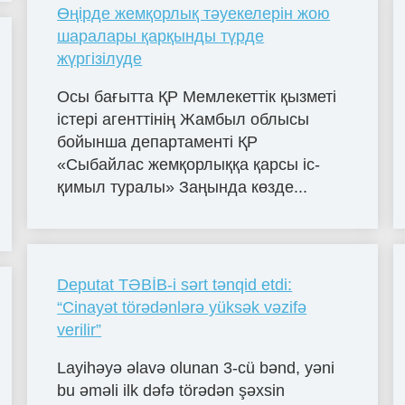
Өңірде жемқорлық тәуекелерін жою
шаралары қарқынды түрде
жүргізілуде
Осы бағытта ҚР Мемлекеттік қызметі
істері агенттінің Жамбыл облысы
бойынша департаменті ҚР
«Сыбайлас жемқорлыққа қарсы іс-
қимыл туралы» Заңында көзде...
Deputat TƏBİB-i sərt tənqid etdi:
“Cinayət törədənlərə yüksək vəzifə
verilir”
Layihəyə əlavə olunan 3-cü bənd, yəni
bu əməli ilk dəfə törədən şəxsin