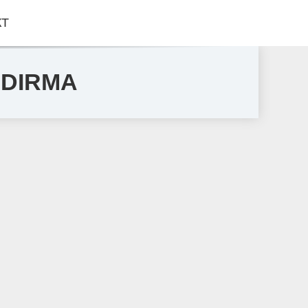
КТ
AŞDIRMA