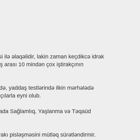
 ilə əlaqəlidir, lakin zaman keçdikcə idrak
aş arası 10 mindən çox iştirakçının
ədə, yaddaş testlərində ilkin mərhələdə
çılarla eyni olub.
opada Sağlamlıq, Yaşlanma və Təqaüd
nrakı pisləşməsini mütləq sürətləndirmir.