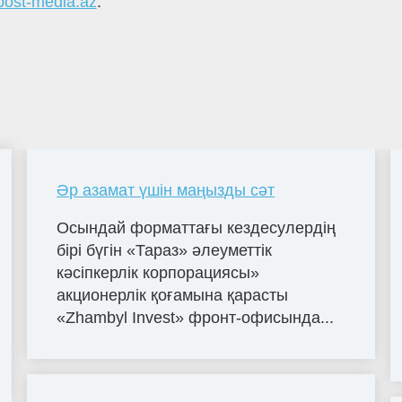
post-media.az
.
Әр азамат үшін маңызды сәт
Осындай форматтағы кездесулердің
бірі бүгін «Тараз» әлеуметтік
кәсіпкерлік корпорациясы»
акционерлік қоғамына қарасты
«Zhambyl Invest» фронт-офисында...