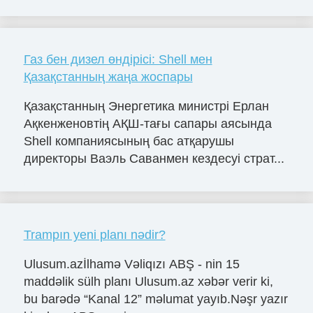
Газ бен дизел өндірісі: Shell мен
Қазақстанның жаңа жоспары
Қазақстанның Энергетика министрі Ерлан
Ақкенженовтің АҚШ-тағы сапары аясында
Shell компаниясының бас атқарушы
директоры Ваэль Саванмен кездесуі страт...
Trampın yeni planı nədir?
Ulusum.azİlhamə Vəliqızı ABŞ - nin 15
maddəlik sülh planı Ulusum.az xəbər verir ki,
bu barədə “Kanal 12” məlumat yayıb.Nəşr yazır