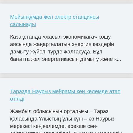
Мойынқұмда жел электр станциясы
салынады
Қазақстанда «жасыл экономикаға» көшу
аясында жаңартылатын энергия көздерін
дамыту жүйелі түрде жалғасуда. Бұл
бағытта жел энергетикасын дамыту және к...
Таразда Наурыз мейрамы кең көлемде атап
өтілді
Жамбыл облысының орталығы – Тараз
қаласында Ұлыстың ұлы күні – әз Наурыз
мерекесі кең көлемде, ерекше сән-