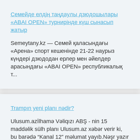
Семейде елдің таңдаулы дзюдошылары
«ABAI OPEN» турнирінде күш сынасып
жатыр
Semeytany.kz — Семей қаласындағы
«Арена» спорт кешенінде 21-22 наурыз
күндері дзюдодан ерлер мен әйелдер
арасындағы «ABAI OPEN» республикалық
т...
Trampın yeni planı nədir?
Ulusum.azİlhamə Vəliqızı ABŞ - nin 15
maddəlik sülh planı Ulusum.az xəbər verir ki,
bu barədə “Kanal 12” məlumat yayıb.Nəşr yazır