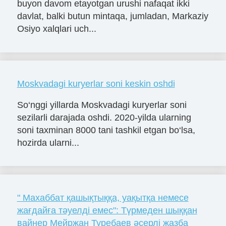
buyon davom etayotgan urushi nafaqat ikki
davlat, balki butun mintaqa, jumladan, Markaziy
Osiyo xalqlari uch...
Moskvadagi kuryerlar soni keskin oshdi
So‘nggi yillarda Moskvadagi kuryerlar soni
sezilarli darajada oshdi. 2020-yilda ularning
soni taxminan 8000 tani tashkil etgan bo‘lsa,
hozirda ularni...
" Махаббат қашықтыққа, уақытқа немесе
жағдайға тәуелді емес": Түрмеден шыққан
вайнер Мейржан Туребаев әсерлі жазба