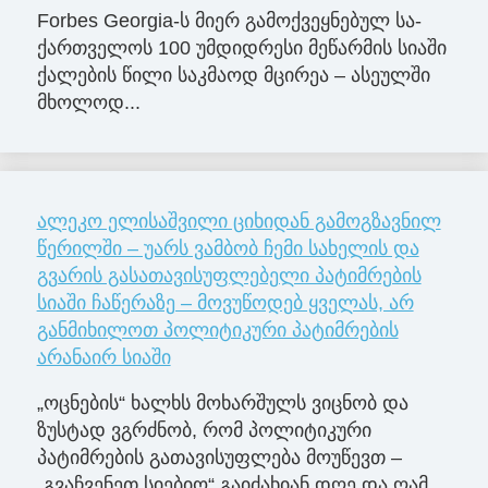
Forbes Georgia-ს მიერ გა­მოქ­ვეყ­ნე­ბულ სა­
ქარ­თვე­ლოს 100 უმ­დიდ­რე­სი მე­წარ­მის სი­ა­ში
ქა­ლე­ბის წილი საკ­მა­ოდ მცი­რეა – ასე­ულ­ში
მხო­ლოდ...
ალეკო ელისაშვილი ციხიდან გამოგზავნილ
წერილში – უარს ვამბობ ჩემი სახელის და
გვარის გასათავისუფლებელი პატიმრების
სიაში ჩაწერაზე – მოვუწოდებ ყველას, არ
განმიხილოთ პოლიტიკური პატიმრების
არანაირ სიაში
„ოცნების“ ხალხს მოხარშულს ვიცნობ და
ზუსტად ვგრძნობ, რომ პოლიტიკური
პატიმრების გათავისუფლება მოუწევთ –
„გვაჩვენეთ სიებიო“ გაიძახიან დღე და ღამ,