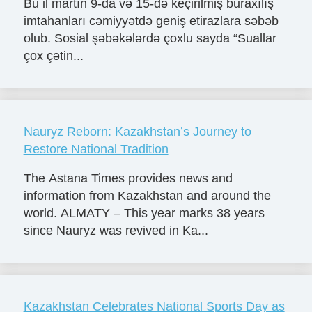
Bu il martın 9-da və 15-də keçirilmiş buraxılış
imtahanları cəmiyyətdə geniş etirazlara səbəb
olub. Sosial şəbəkələrdə çoxlu sayda “Suallar
çox çətin...
Nauryz Reborn: Kazakhstan’s Journey to
Restore National Tradition
The Astana Times provides news and
information from Kazakhstan and around the
world. ALMATY – This year marks 38 years
since Nauryz was revived in Ka...
Kazakhstan Celebrates National Sports Day as