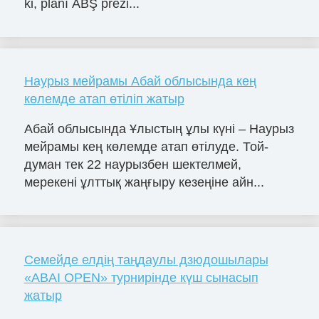
ki, planı ABŞ prezi...
Наурыз мейрамы Абай облысында кең
көлемде атап өтіліп жатыр
Абай облысында Ұлыстың ұлы күні – Наурыз
мейрамы кең көлемде атап өтілуде. Той-
думан тек 22 наурызбен шектелмей,
мерекені ұлттық жаңғыру кезеңіне айн...
Семейде елдің таңдаулы дзюдошылары
«ABAI OPEN» турнирінде күш сынасып
жатыр