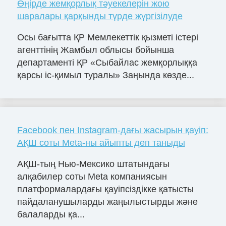
Өңірде жемқорлық тәуекелерін жою
шаралары қарқынды түрде жүргізілуде
Осы бағытта ҚР Мемлекеттік қызметі істері
агенттінің Жамбыл облысы бойынша
департаменті ҚР «Сыбайлас жемқорлыққа
қарсы іс-қимыл туралы» Заңында көзде...
Facebook пен Instagram-дағы жасырын қауіп:
АҚШ соты Meta-ны айыпты деп таныды
АҚШ-тың Нью-Мексико штатындағы
алқабилер соты Meta компаниясын
платформалардағы қауіпсіздікке қатысты
пайдаланушыларды жаңылыстырды және
балаларды қа...