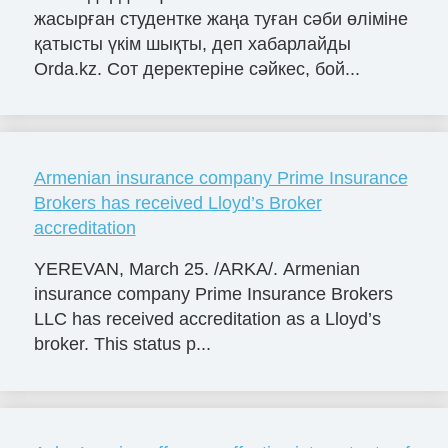
жасырған студентке жаңа туған сәби өліміне
қатысты үкім шықты, деп хабарлайды
Orda.kz. Сот деректеріне сәйкес, бой...
Armenian insurance company Prime Insurance
Brokers has received Lloyd’s Broker
accreditation
YEREVAN, March 25. /ARKA/. Armenian
insurance company Prime Insurance Brokers
LLC has received accreditation as a Lloyd’s
broker. This status p...