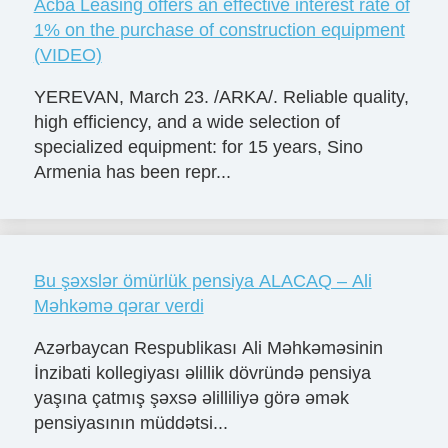
Acba Leasing offers an effective interest rate of
1% on the purchase of construction equipment
(VIDEO)
YEREVAN, March 23. /ARKA/. Reliable quality,
high efficiency, and a wide selection of
specialized equipment: for 15 years, Sino
Armenia has been repr...
Bu şəxslər ömürlük pensiya ALACAQ – Ali
Məhkəmə qərar verdi
Azərbaycan Respublikası Ali Məhkəməsinin
İnzibati kollegiyası əlillik dövründə pensiya
yaşına çatmış şəxsə əlilliliyə görə əmək
pensiyasının müddətsi...