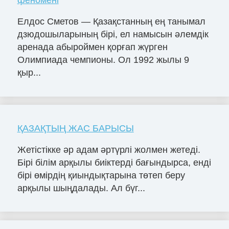
феномені
Елдос Сметов — Қазақстанның ең танымал
дзюдошыларының бірі, ел намысын әлемдік
аренада абыроймен қорғап жүрген
Олимпиада чемпионы. Ол 1992 жылы 9
қыр...
ҚАЗАҚТЫҢ ЖАС БАРЫСЫ
Жетістікке әр адам әртүрлі жолмен жетеді.
Бірі білім арқылы биіктерді бағындырса, енді
бірі өмірдің қиындықтарына төтеп беру
арқылы шыңдалады. Ал бүг...