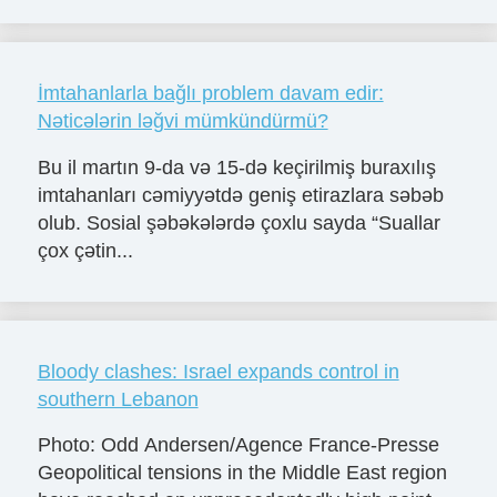
İmtahanlarla bağlı problem davam edir:
Nəticələrin ləğvi mümkündürmü?
Bu il martın 9-da və 15-də keçirilmiş buraxılış
imtahanları cəmiyyətdə geniş etirazlara səbəb
olub. Sosial şəbəkələrdə çoxlu sayda “Suallar
çox çətin...
Bloody clashes: Israel expands control in
southern Lebanon
Photo: Odd Andersen/Agence France-Presse
Geopolitical tensions in the Middle East region