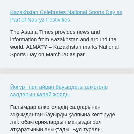
Kazakhstan Celebrates National Sports Day as
Part of Nauryz Festivities
The Astana Times provides news and
information from Kazakhstan and around the
world. ALMATY – Kazakhstan marks National
Sports Day on March 20 as par...
Йогурт пен айран бауырдағы алкоголь
салдарын қалай жояды
Ғалымдар алкогольдің салдарынан
зақымданған бауырды қалпына келтіруде
лактобактериялардың маңызды рөл
атқаратынын анықтады. Бұл туралы