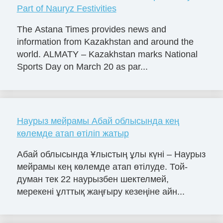
Part of Nauryz Festivities
The Astana Times provides news and
information from Kazakhstan and around the
world. ALMATY – Kazakhstan marks National
Sports Day on March 20 as par...
Наурыз мейрамы Абай облысында кең
көлемде атап өтіліп жатыр
Абай облысында Ұлыстың ұлы күні – Наурыз
мейрамы кең көлемде атап өтілуде. Той-
думан тек 22 наурызбен шектелмей,
мерекені ұлттық жаңғыру кезеңіне айн...