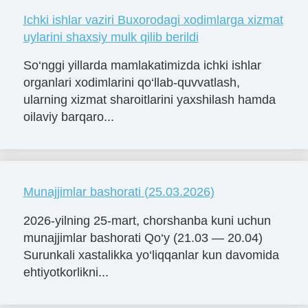
Ichki ishlar vaziri Buxorodagi xodimlarga xizmat
uylarini shaxsiy mulk qilib berildi
So‘nggi yillarda mamlakatimizda ichki ishlar
organlari xodimlarini qo‘llab-quvvatlash,
ularning xizmat sharoitlarini yaxshilash hamda
oilaviy barqaro...
Munajjimlar bashorati (25.03.2026)
2026-yilning 25-mart, chorshanba kuni uchun
munajjimlar bashorati Qo‘y (21.03 — 20.04)
Surunkali xastalikka yo‘liqqanlar kun davomida
ehtiyotkorlikni...