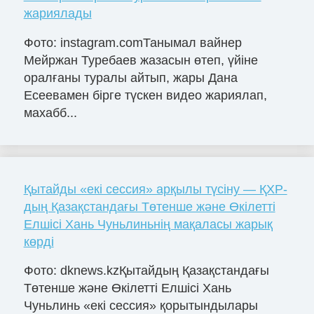
жариялады
Фото: instagram.comТанымал вайнер
Мейржан Туребаев жазасын өтеп, үйіне
оралғаны туралы айтып, жары Дана
Есеевамен бірге түскен видео жариялап,
махабб...
Қытайды «екі сессия» арқылы түсіну — ҚХР-
дың Қазақстандағы Төтенше және Өкілетті
Елшісі Хань Чуньлиньнің мақаласы жарық
көрді
Фото: dknews.kzҚытайдың Қазақстандағы
Төтенше және Өкілетті Елшісі Хань
Чуньлинь «екі сессия» қорытындылары