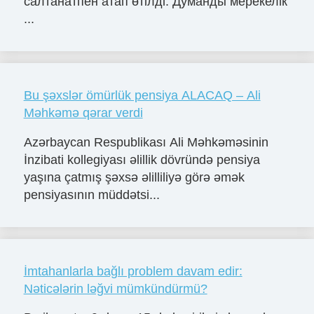
салтанатпен атап өтілді. Думанды мерекелік
...
Bu şəxslər ömürlük pensiya ALACAQ – Ali
Məhkəmə qərar verdi
Azərbaycan Respublikası Ali Məhkəməsinin
İnzibati kollegiyası əlillik dövründə pensiya
yaşına çatmış şəxsə əlilliliyə görə əmək
pensiyasının müddətsi...
İmtahanlarla bağlı problem davam edir:
Nəticələrin ləğvi mümkündürmü?