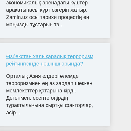
экономикалық аренадағы күштер
арақатынасы күрт өзгеріп жатыр.
Zamin.uz осы тарихи процестің ең
маңызды тұстарын та...
Өзбекстан халықаралық терроризм
рейтингісінде нешінші орында?
Орталық Азия елдері әлемде
терроризмнен ең аз зардап шеккен
мемлекеттер қатарына кірді.
Дегенмен, есепте өңірдің
тұрақтылығына сыртқы факторлар,
әсір...