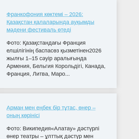
Франкофония көктемі – 2026:
Қазақстан қалаларында ауқымды
мәдени фестиваль өтеді
Фото: Қазақстандағы Франция
елшілігінің баспасөз қызметінен2026
жылғы 1–15 сәуір аралығында
Армения, Бельгия Корольдігі, Канада,
Франция, Литва, Маро...
Арман мен еңбек бір тұтас, өнер –
оның көрінісі
Фото: Википедия«Алатау» дәстүрлі
өнер театры – ұлттық дәстүр мен