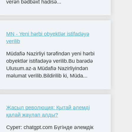
verən bədbəxt hadisə...
MN - Yeni hərbi obyektlər istifadəyə
verilib
Müdafiə Nazirliyi tərəfindən yeni hərbi
obyektlər istifadəyə verilib.Bu barədə
Ulusum.az-a Müdafiə Nazirliyindən
məlumat verilib.Bildirilib ki, ​Müda...
Жасыл революция: Қытай әлемді
қалай жаулап алды?
Сурет: chatgpt.com Бүгінде әлемдік