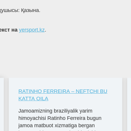
оқушысы: Қазына.
екст на
yersport.kz
.
RATINHO FERREIRA – NEFTCHI BU
KATTA OILA
Jamoamizning braziliyalik yarim
himoyachisi Ratinho Ferreira bugun
jamoa matbuot xizmatiga bergan