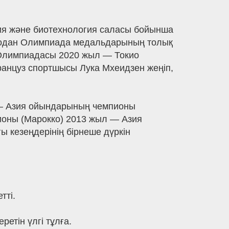
гия және биотехнология саласы бойынша
одан Олимпиада медальдарының толық
о Олимпиадасы 2020 жыл — Токио
цуз спортшысы Лука Мхеидзен жеңіп,
— Азия ойындарының чемпионы
ионы (Марокко) 2013 жыл — Азия
ы кезеңдерінің бірнеше дүркін
тті.
етін үлгі тұлға.