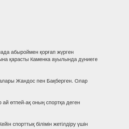
ада абыроймен қорғап жүрген
ына қарасты Каменка ауылында дүниеге
ғалары Жандос пен Бақберген. Олар
ай өтпей-ақ оның спортқа деген
йін спорттық білімін жетілдіру үшін