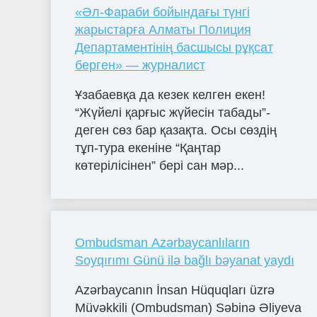
«Әл-Фараби бойындағы түнгі
жарыстарға Алматы Полиция
Департаментінің басшысы рұқсат
берген» — журналист
Ұзабаевқа да кезек келген екен!
“Жүйелі қарғыс жүйесін табады”-
деген сөз бар қазақта. Осы сөздің
тұп-тура екеніне “Қаңтар
көтерілісінен” бері сан мәр...
Ombudsman Azərbaycanlıların
Soyqırımı Günü ilə bağlı bəyanat yaydı
Azərbaycanın İnsan Hüquqları üzrə
Müvəkkili (Ombudsman) Səbinə Əliyeva