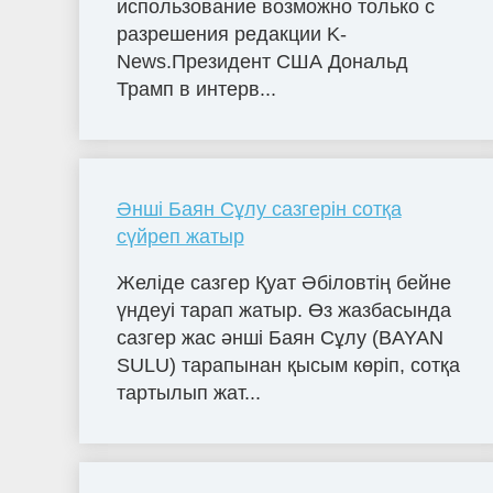
использование возможно только с
разрешения редакции K-
News.Президент США Дональд
Трамп в интерв...
Әнші Баян Сұлу сазгерін сотқа
сүйреп жатыр
Желіде сазгер Қуат Әбіловтің бейне
үндеуі тарап жатыр. Өз жазбасында
сазгер жас әнші Баян Сұлу (BAYAN
SULU) тарапынан қысым көріп, сотқа
тартылып жат...