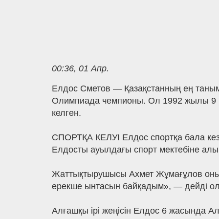
00:36, 01 Апр.
Елдос Сметов — Қазақстанның ең таным
Олимпиада чемпионы. Ол 1992 жылы 9 
келген.
СПОРТҚА КЕЛУІ Елдос спортқа бала кез
Елдосты ауылдағы спорт мектебіне алы
Жаттықтырушысы Ахмет Жұмағұлов оның 
ерекше ынтасын байқадым», — дейді ол
Алғашқы ірі жеңісін Елдос 6 жасында Ал