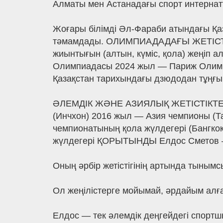
Алматы мен Астанадағы спорт интерна
Жоғары білімді Әл-Фараби атындағы Қа
тәмамдады. ОЛИМПИАДАДАҒЫ ЖЕТІСТІК
жиынтығын (алтын, күміс, қола) жеңіп
Олимпиадасы 2024 жыл — Париж Олимп
Қазақстан тарихындағы дзюдодан тұңғ
ӘЛЕМДІК ЖӘНЕ АЗИЯЛЫҚ ЖЕТІСТІКТЕРІ
(Инчхон) 2016 жыл — Азия чемпионы (
чемпионатының қола жүлдегері (Бангкок
жүлдегері ҚОРЫТЫНДЫ Елдос Сметов — 
Оның әрбір жетістігінің артында тынымс
Ол жеңілістерге мойымай, әрдайым алға 
Елдос — тек әлемдік деңгейдегі спортшы