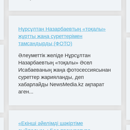
Нұрсұлтан Назарбаевтың «тоқалы»
жұртты жаңа суреттерімен
тамсандырды (ФОТО)
Әлеуметтік желіде Нұрсұлтан
Назарбаевтың «тоқалы» Әсел
Исабаеваның жаңа фотосессиясынан
суреттер жарияланды, деп
хабарлайды NewsMedia.kz ақпарат
аген...
«Екінші әйелімді шәкіртіме