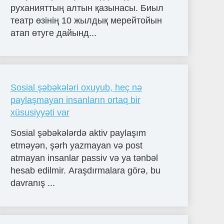
руханияттың алтын қазынасы. Биыл
театр өзінің 10 жылдық мерейтойын
атап өтуге дайынд...
Sosial şəbəkələri oxuyub, heç nə
paylaşmayan insanların ortaq bir
xüsusiyyəti var
Sosial şəbəkələrdə aktiv paylaşım
etməyən, şərh yazmayan və post
atmayan insanlar passiv və ya tənbəl
hesab edilmir. Araşdırmalara görə, bu
davranış ...