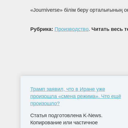
«Journiverse» білім беру орталығының 
Рубрика:
Производство
.
Читать весь т
Трамп заявил, что в Иране уже
произошла «смена режима». Что ещё
произошло?
Статья подготовлена K-News.
Копирование или частичное