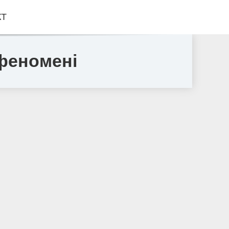
КТ
 феномені