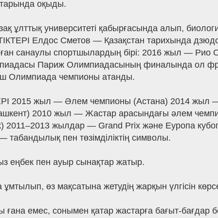
ттарында оқыды.
зақ ұлттық университеті қабырғасында алып, биоло
ТЕРІ Елдос Сметов — Қазақстан тарихында дзюд
 алған санаулы спортшылардың бірі: 2016 жыл — Ри
иадасы Париж Олимпиадасының финалында ол фран
ыш Олимпиада чемпионы атанды.
 2015 жыл — Әлем чемпионы (Астана) 2014 жыл 
Ташкент) 2010 жыл — Жастар арасындағы әлем чемп
) 2011–2013 жылдар — Grand Prix және Еуропа кубог
табандылық пен төзімділіктің символы.
ыз еңбек пен ауыр сынақтар жатыр.
ұмтылып, өз мақсатына жетудің жарқын үлгісін көрсе
 ғана емес, сонымен қатар жастарға бағыт-бағдар бер