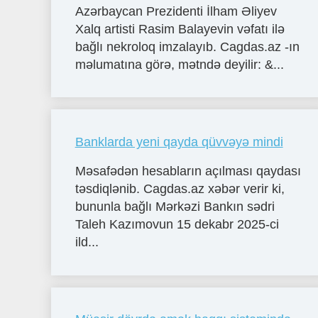
Azərbaycan Prezidenti İlham Əliyev
Xalq artisti Rasim Balayevin vəfatı ilə
bağlı nekroloq imzalayıb. Cagdas.az -ın
məlumatına görə, mətndə deyilir: &...
Banklarda yeni qayda qüvvəyə mindi
Məsafədən hesabların açılması qaydası
təsdiqlənib. Cagdas.az xəbər verir ki,
bununla bağlı Mərkəzi Bankın sədri
Taleh Kazımovun 15 dekabr 2025-ci
ild...