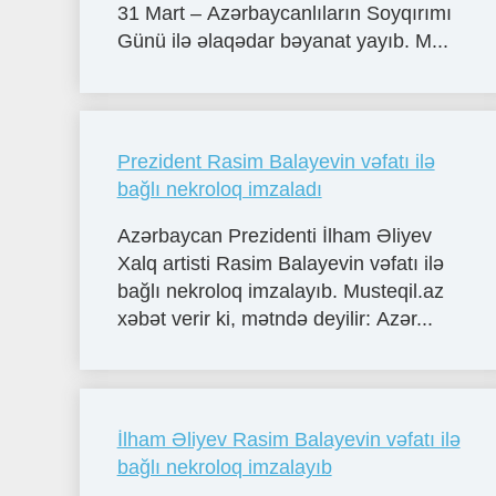
31 Mart – Azərbaycanlıların Soyqırımı
Günü ilə əlaqədar bəyanat yayıb. M...
Prezident Rasim Balayevin vəfatı ilə
bağlı nekroloq imzaladı
Azərbaycan Prezidenti İlham Əliyev
Xalq artisti Rasim Balayevin vəfatı ilə
bağlı nekroloq imzalayıb. Musteqil.az
xəbət verir ki, mətndə deyilir: Azər...
İlham Əliyev Rasim Balayevin vəfatı ilə
bağlı nekroloq imzalayıb