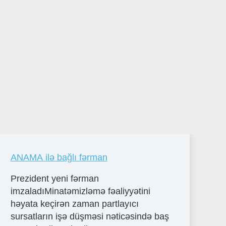
ANAMA ilə bağlı fərman
Prezident yeni fərman
imzaladıMinatəmizləmə fəaliyyətini
həyata keçirən zaman partlayıcı
sursatların işə düşməsi nəticəsində baş