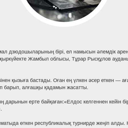
ал дзюдошыларының бірі, ел намысын әлемдік арен
қыркүйекте Жамбыл облысы, Тұрар Рысқұлов аудан
інен қызыға бастады. Оған ең үлкен әсер еткен — а
п барып, алғашқы қадамын жасатты.
дарынын ерте байқаған:«Елдос келгеннен кейін бір 
.
матыда өткен республикалық турнирде жеңіп алды. Ке