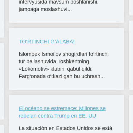
intervyusida mavsum boshlanishi,
jamoaga moslashuvi...
TO‘RTINCHI G‘ALABA!
Islombek Ismoilov shogirdlari to‘rtinchi
tur bellashuvida Toshkentning
«Lokomotiv» klubini qabul qildi.
Farg‘onada o‘tkazilgan bu uchrash...
El océano se estremece: Millones se
rebelan contra Trump en EE. UU
La situación en Estados Unidos se está