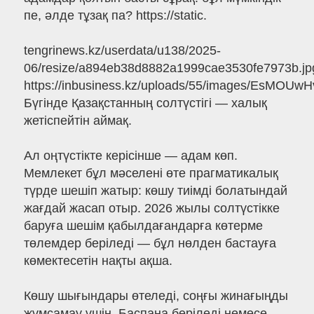
пе, әлде тұзақ па? https://static.
tengrinews.kz/userdata/u138/2025-
06/resize/a894eb38d8882a1999cae3530fe7973b.jp
https://inbusiness.kz/uploads/55/images/EsMOUwHv.
Бүгінде Қазақстанның солтүстігі — халық
жетіспейтін аймақ.
Ал оңтүстікте керісінше — адам көп.
Мемлекет бұл мәселені өте прагматикалық
түрде шешіп жатыр: көшу тиімді болатындай
жағдай жасап отыр. 2026 жылы солтүстікке
баруға шешім қабылдағандарға көтерме
төлемдер беріледі — бұл нөлден бастауға
көмектесетін нақты ақша.
Көшу шығындары өтеледі, соңғы жинағыңды
жұмсамау үшін. Баспана беріледі немесе