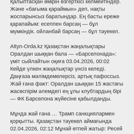
Қалыптасқан өмірін өзгерткісі келмейтіндер.
Және «бағыма қараймын» деп, нақты
жоспарынсыз баратындар. Ең басты ереже
қарапайым: есеппен барсаң — бұл
мүмкіндік. ойланбай барсаң — бұл тәуекел.
Altyn-Orda.kz Қазақстан жаңалықтары
Оралдан шыққан бала — «Барселонада»:
үміт сыйлайтын оқиға 03.04.2026, 00:02
Кейде үлкен жаңалықтар үнсіз келеді.
Даңғаза мәлімдемелерсіз, артық пафоссыз.
Жай ғана факт: Оралдан шыққан 15 жастағы
жасөспірім әлемдегі ең ұлы клубтардың бірі
— ФК Барселона жүйесіне қабылданды.
Мұнда жай ғана … Трамп санкциялармен
қорқытты. Қазақстан тәуекел аймағында
02.04.2026, 02:12 Мұнай өтпей жатыр: Ресей