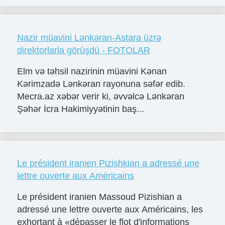
Nazir müavini Lənkəran-Astara üzrə
direktorlarla görüşdü - FOTOLAR
Elm və təhsil nazirinin müavini Kənan
Kərimzadə Lənkəran rayonuna səfər edib.
Mecra.az xəbər verir ki, əvvəlcə Lənkəran
Şəhər İcra Hakimiyyətinin baş...
Le président iranien Pizishkian a adressé une
lettre ouverte aux Américains
Le président iranien Massoud Pizishian a
adressé une lettre ouverte aux Américains, les
exhortant à «dépasser le flot d'informations