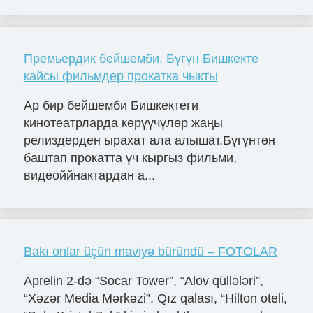
Премьердик бейшемби. Бүгүн Бишкекте
кайсы фильмдер прокатка чыкты
Ар бир бейшемби Бишкектеги
кинотеатрларда көрүүчүлөр жаңы
релиздерден ырахат ала алышат.Бүгүнтөн
баштап прокатта үч кыргыз фильми,
видеоййнактардан а...
Bakı onlar üçün maviyə büründü – FOTOLAR
Aprelin 2-də “Socar Tower”, “Alov qüllələri”,
“Xəzər Media Mərkəzi”, Qız qalası, “Hilton oteli,