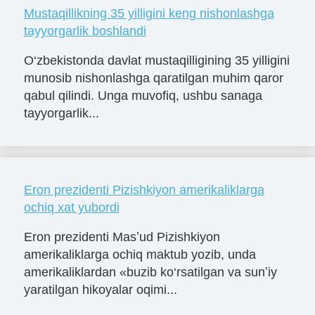
Mustaqillikning 35 yilligini keng nishonlashga
tayyorgarlik boshlandi
O‘zbekistonda davlat mustaqilligining 35 yilligini
munosib nishonlashga qaratilgan muhim qaror
qabul qilindi. Unga muvofiq, ushbu sanaga
tayyorgarlik...
Eron prezidenti Pizishkiyon amerikaliklarga
ochiq xat yubordi
Eron prezidenti Masʼud Pizishkiyon
amerikaliklarga ochiq maktub yozib, unda
amerikaliklardan «buzib ko‘rsatilgan va sunʼiy
yaratilgan hikoyalar oqimi...