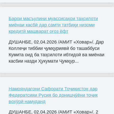
Барои масъулини муассисаҳои таҳсилоти
миёнаи касбӣ дар самти татбиқи низоми
кредитӣ машварат оғоз ёфт
ДУШАНБЕ, 02.04.2026 /АМИТ «Ховар»/. Дар
Коллеҷи тиббии ҷумҳуриявӣ бо ташаббуси
Кумита оид ба таҳсилоти ибтидоӣ ва миёнаи
касбии назди Ҳукумати Ҷумҳур...
Намояндагони Сафорати Тоҷикистон дар
Федератсияи Русия бо донишҷӯёни тоҷик
вохӯрӣ намуданд
ДУШАНБЕ, 02.04.2026 /АМИТ «Ховар»/. 2