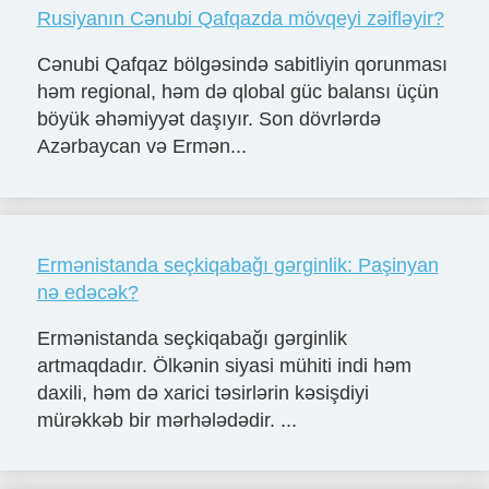
Rusiyanın Cənubi Qafqazda mövqeyi zəifləyir?
Cənubi Qafqaz bölgəsində sabitliyin qorunması
həm regional, həm də qlobal güc balansı üçün
böyük əhəmiyyət daşıyır. Son dövrlərdə
Azərbaycan və Ermən...
Ermənistanda seçkiqabağı gərginlik: Paşinyan
nə edəcək?
Ermənistanda seçkiqabağı gərginlik
artmaqdadır. Ölkənin siyasi mühiti indi həm
daxili, həm də xarici təsirlərin kəsişdiyi
mürəkkəb bir mərhələdədir. ...