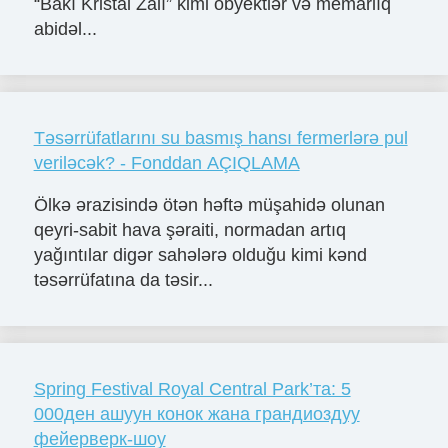
“Bakı Kristal Zalı” kimi obyektlər və memarlıq
abidəl...
Təsərrüfatlarını su basmış hansı fermerlərə pul
veriləcək? - Fonddan AÇIQLAMA
Ölkə ərazisində ötən həftə müşahidə olunan
qeyri-sabit hava şəraiti, normadan artıq
yağıntılar digər sahələrə olduğu kimi kənd
təsərrüfatına da təsir...
Spring Festival Royal Central Park’та: 5
000ден ашуун конок жана грандиоздуу
фейерверк-шоу