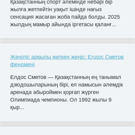
Қазақстанның спорт әлемінде небәрі бір
жылға жетпейтін уақыт ішінде нағыз
сенсация жасаған жоба пайда болды. 2025
жылдың мамыр айында іргетасы қаланғ...
Жеңіліс арқылы жеткен жеңіс: Елдос Сметов
феномені
Елдос Сметов — Қазақстанның ең танымал
дзюдошыларының бірі, ел намысын әлемдік
аренада абыроймен қорғап жүрген
Олимпиада чемпионы. Ол 1992 жылы 9
қыр...