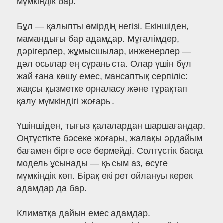
мүмкіндік бар.
Бұл — қалыпты өмірдің негізі. Екіншіден,
мамандығы бар адамдар. Мұғалімдер,
дәрігерлер, жұмысшылар, инженерлер —
дәл осылар ең сұраныста. Олар үшін бұл
жай ғана көшу емес, мансаптық серпіліс:
жақсы қызметке орналасу және тұрақтап
қалу мүмкіндігі жоғары.
Үшіншіден, тығыз қалалардан шаршағандар.
Оңтүстікте бәсеке жоғары, жалақы әрдайым
бағамен бірге өсе бермейді. Солтүстік басқа
модель ұсынады — қысым аз, өсуге
мүмкіндік көп. Бірақ екі рет ойлануы керек
адамдар да бар.
Климатқа дайын емес адамдар.