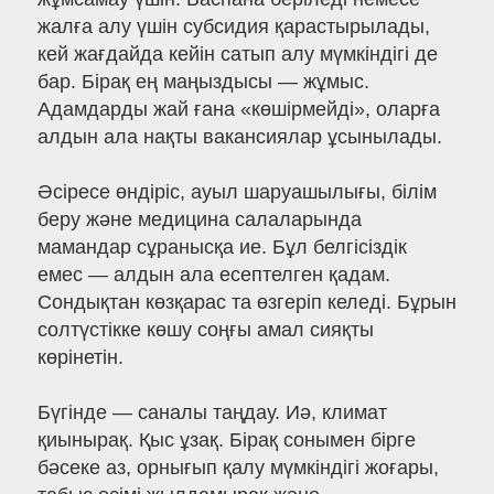
жалға алу үшін субсидия қарастырылады,
кей жағдайда кейін сатып алу мүмкіндігі де
бар. Бірақ ең маңыздысы — жұмыс.
Адамдарды жай ғана «көшірмейді», оларға
алдын ала нақты вакансиялар ұсынылады.
Әсіресе өндіріс, ауыл шаруашылығы, білім
беру және медицина салаларында
мамандар сұранысқа ие. Бұл белгісіздік
емес — алдын ала есептелген қадам.
Сондықтан көзқарас та өзгеріп келеді. Бұрын
солтүстікке көшу соңғы амал сияқты
көрінетін.
Бүгінде — саналы таңдау. Иә, климат
қиынырақ. Қыс ұзақ. Бірақ сонымен бірге
бәсеке аз, орнығып қалу мүмкіндігі жоғары,