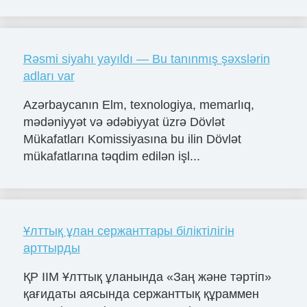
Rəsmi siyahı yayıldı — Bu tanınmış şəxslərin
adları var
Azərbaycanın Elm, texnologiya, memarlıq,
mədəniyyət və ədəbiyyat üzrə Dövlət
Mükafatları Komissiyasına bu ilin Dövlət
mükafatlarına təqdim edilən işl...
Ұлттық ұлан сержанттары біліктілігін
арттырды
ҚР ІІМ Ұлттық ұланында «Заң және тәртіп»
қағидаты аясында сержанттық құраммен