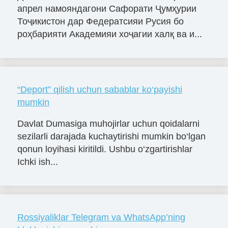
апрел намояндагони Сафорати Ҷумҳурии
Тоҷикистон дар Федератсияи Русия бо
роҳбарияти Академияи хоҷагии халқ ва и...
“Deport” qilish uchun sabablar ko‘payishi
mumkin
Davlat Dumasiga muhojirlar uchun qoidalarni
sezilarli darajada kuchaytirishi mumkin bo‘lgan
qonun loyihasi kiritildi. Ushbu o‘zgartirishlar
Ichki ish...
Rossiyaliklar Telegram va WhatsApp’ning