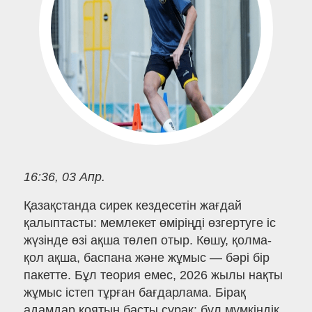
16:36, 03 Апр.
Қазақстанда сирек кездесетін жағдай
қалыптасты: мемлекет өміріңді өзгертуге іс
жүзінде өзі ақша төлеп отыр. Көшу, қолма-
қол ақша, баспана және жұмыс — бәрі бір
пакетте. Бұл теория емес, 2026 жылы нақты
жұмыс істеп тұрған бағдарлама. Бірақ
адамдар қоятын басты сұрақ: бұл мүмкіндік