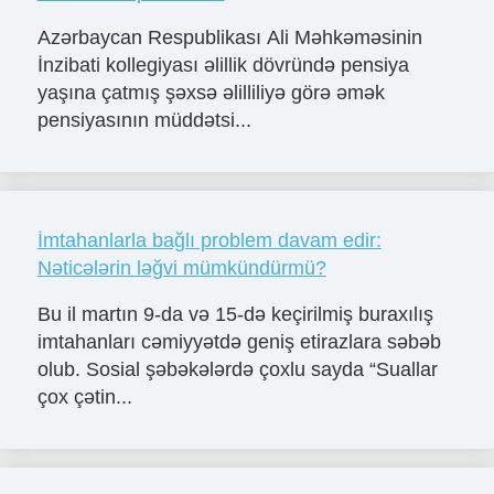
Azərbaycan Respublikası Ali Məhkəməsinin
İnzibati kollegiyası əlillik dövründə pensiya
yaşına çatmış şəxsə əlilliliyə görə əmək
pensiyasının müddətsi...
İmtahanlarla bağlı problem davam edir:
Nəticələrin ləğvi mümkündürmü?
Bu il martın 9-da və 15-də keçirilmiş buraxılış
imtahanları cəmiyyətdə geniş etirazlara səbəb
olub. Sosial şəbəkələrdə çoxlu sayda “Suallar
çox çətin...