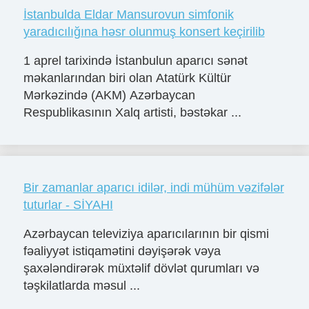
İstanbulda Eldar Mansurovun simfonik
yaradıcılığına həsr olunmuş konsert keçirilib
1 aprel tarixində İstanbulun aparıcı sənət
məkanlarından biri olan Atatürk Kültür
Mərkəzində (AKM) Azərbaycan
Respublikasının Xalq artisti, bəstəkar ...
Bir zamanlar aparıcı idilər, indi mühüm vəzifələr
tuturlar - SİYAHI
Azərbaycan televiziya aparıcılarının bir qismi
fəaliyyət istiqamətini dəyişərək vəya
şaxələndirərək müxtəlif dövlət qurumları və
təşkilatlarda məsul ...