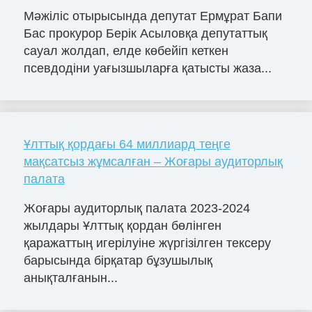
Мәжіліс отырысында депутат Ермұрат Бапи
Бас прокурор Берік Асыловқа депутаттық
сауал жолдап, елде көбейіп кеткен
псевдодіни уағызшыларға қатысты жаза...
Ұлттық қордағы 64 миллиард теңге
мақсатсыз жұмсалған – Жоғары аудиторлық
палата
Жоғары аудиторлық палата 2023-2024
жылдары Ұлттық қордан бөлінген
қаражаттың игерілуіне жүргізілген тексеру
барысында бірқатар бұзушылық
анықталғанын...