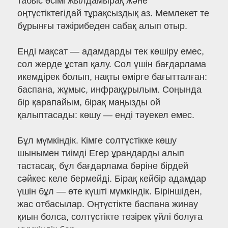
табыс өсімі жылдамырақ және
оңтүстіктегідай тұрақсыздық аз. Мемлекет те
бұрынғы тәжірибеден сабақ алып отыр.
Енді мақсат — адамдарды тек көшіру емес,
сол жерде ұстап қалу. Сол үшін бағдарлама
икемдірек болып, нақты өмірге бағытталған:
баспана, жұмыс, инфрақұрылым. Соңында
бір қарапайым, бірақ маңызды ой
қалыптасады: көшу — енді тәуекел емес.
Бұл мүмкіндік. Кімге солтүстікке көшу
шынымен тиімді Егер ұрандарды алып
тастасақ, бұл бағдарлама бәріне бірдей
сәйкес келе бермейді. Бірақ кейбір адамдар
үшін бұл — өте күшті мүмкіндік. Біріншіден,
жас отбасылар. Оңтүстікте баспана жинау
қиын болса, солтүстікте тезірек үйлі болуға