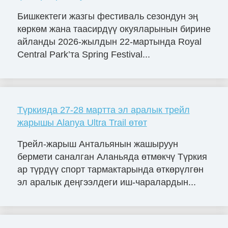
Бишкектеги жазгы фестиваль сезондун эң
көркөм жана таасирдүү окуяларынын бирине
айланды 2026-жылдын 22-мартында Royal
Central Park’та Spring Festival...
Түркияда 27-28 мартта эл аралык трейл
жарышы Alanya Ultra Trail өтөт
Трейл-жарыш Антальянын жашыруун
бермети саналган Аланьяда өтмөкчү Түркия
ар түрдүү спорт тармактарында өткөрүлгөн
эл аралык деңгээлдеги иш-чаралардын...