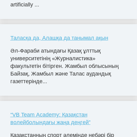
artificially ...
Таласқа да, Алашқа да танымал ақын
Әл-Фараби атындағы Қазақ ұлттық
университетінің «Журналистика»
факультетін бітірген. Жамбыл облысының
Байзақ, Жамбыл және Талас аудандық
газеттерінде...
“VB Team Academy: Қазақстан
волейболындағы жаңа деңгей”
Қазақстанның спорт әлемінде небәрі бір