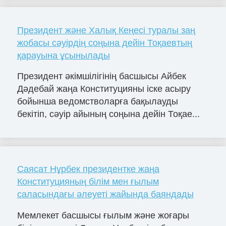
Президент және Халық Кеңесі туралы заң
жобасы сәуірдің соңына дейін Тоқаевтың
қарауына ұсынылады
Президент әкімшілігінің басшысы Айбек
Дәдебай жаңа Конституцияны іске асыру
бойынша ведомстволарға бақылауды
бекітіп, сәуір айының соңына дейін Тоқае...
Саясат Нұрбек президентке жаңа
Конституцияның білім мен ғылым
саласындағы әлеуеті жайында баяндады
Мемлекет басшысы ғылым және жоғары