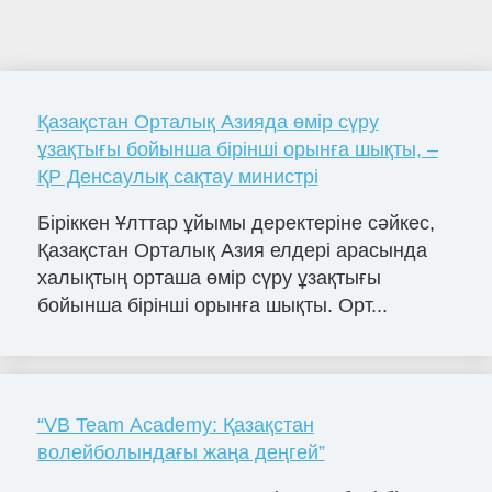
Қазақстан Орталық Азияда өмір сүру
ұзақтығы бойынша бірінші орынға шықты, –
ҚР Денсаулық сақтау министрі
Біріккен Ұлттар ұйымы деректеріне сәйкес,
Қазақстан Орталық Азия елдері арасында
халықтың орташа өмір сүру ұзақтығы
бойынша бірінші орынға шықты. Орт...
“VB Team Academy: Қазақстан
волейболындағы жаңа деңгей”