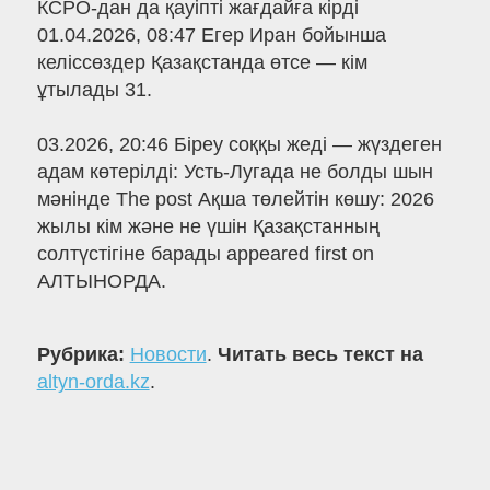
КСРО-дан да қауіпті жағдайға кірді
01.04.2026, 08:47 Егер Иран бойынша
келіссөздер Қазақстанда өтсе — кім
ұтылады 31.
03.2026, 20:46 Біреу соққы жеді — жүздеген
адам көтерілді: Усть-Лугада не болды шын
мәнінде The post Ақша төлейтін көшу: 2026
жылы кім және не үшін Қазақстанның
солтүстігіне барады appeared first on
АЛТЫНОРДА.
Рубрика:
Новости
.
Читать весь текст на
altyn-orda.kz
.