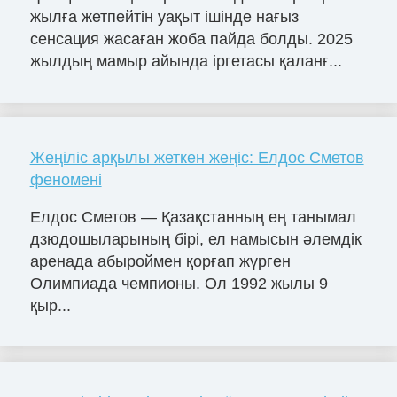
жылға жетпейтін уақыт ішінде нағыз
сенсация жасаған жоба пайда болды. 2025
жылдың мамыр айында іргетасы қаланғ...
Жеңіліс арқылы жеткен жеңіс: Елдос Сметов
феномені
Елдос Сметов — Қазақстанның ең танымал
дзюдошыларының бірі, ел намысын әлемдік
аренада абыроймен қорғап жүрген
Олимпиада чемпионы. Ол 1992 жылы 9
қыр...