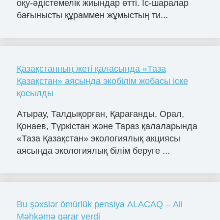
оқу-әдістемелік жиындар өтті. Іс-шаралар
бағынысты құраммен жұмыстың ти...
Қазақстанның жеті қаласында «Таза
Қазақстан» аясында экобілім жобасы іске
қосылды
Атырау, Талдықорған, Қарағанды, Орал,
Қонаев, Түркістан және Тараз қалаларында
«Таза Қазақстан» экологиялық акциясы
аясында экологиялық білім беруге ...
Bu şəxslər ömürlük pensiya ALACAQ – Ali
Məhkəmə qərar verdi