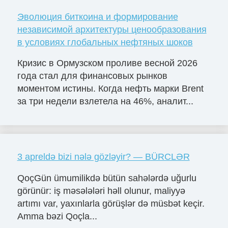
Эволюция биткоина и формирование
независимой архитектуры ценообразования
в условиях глобальных нефтяных шоков
Кризис в Ормузском проливе весной 2026
года стал для финансовых рынков
моментом истины. Когда нефть марки Brent
за три недели взлетела на 46%, аналит...
3 apreldə bizi nələ gözləyir? — BÜRCLƏR
QoçGün ümumilikdə bütün sahələrdə uğurlu
görünür: iş məsələləri həll olunur, maliyyə
artımı var, yaxınlarla görüşlər də müsbət keçir.
Amma bəzi Qoçla...