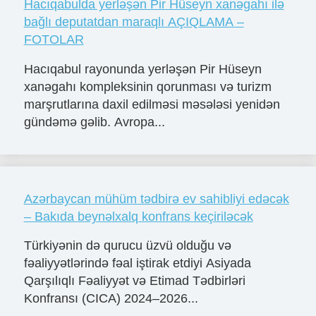
Hacıqabulda yerləşən Pir Hüseyn xanəgahı ilə
bağlı deputatdan maraqlı AÇIQLAMA –
FOTOLAR
Hacıqabul rayonunda yerləşən Pir Hüseyn
xanəgahı kompleksinin qorunması və turizm
marşrutlarına daxil edilməsi məsələsi yenidən
gündəmə gəlib. Avropa...
Azərbaycan mühüm tədbirə ev sahibliyi edəcək
– Bakıda beynəlxalq konfrans keçiriləcək
Türkiyənin də qurucu üzvü olduğu və
fəaliyyətlərində fəal iştirak etdiyi Asiyada
Qarşılıqlı Fəaliyyət və Etimad Tədbirləri
Konfransı (CICA) 2024–2026...