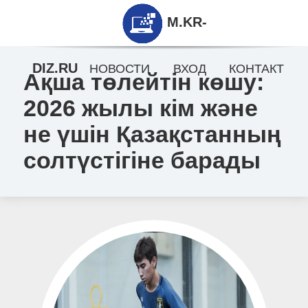
M.KR-
DIZ.RU
НОВОСТИ
ВХОД
КОНТАКТ
Ақша төлейтін көшу:
2026 жылы кім және
не үшін Қазақстанның
солтүстігіне барады