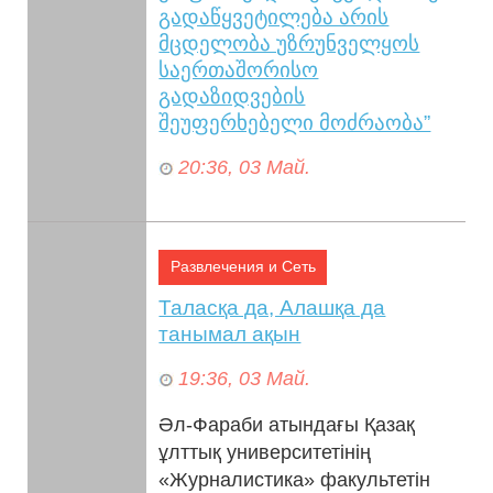
გადაწყვეტილება არის
მცდელობა უზრუნველყოს
საერთაშორისო
გადაზიდვების
შეუფერხებელი მოძრაობა”
20:36, 03 Май.
2026 წლის 30 ივნისიდან დსთ-ს
ქვეყნებიდან და
საქართველოდან
Развлечения и Сеть
საერთაშორისო საავტომობილო
Таласқа да, Алашқа да
გადაზიდვებში ჩართული
танымал ақын
მძღოლებისთვის რუსეთში
ყოფნის მაქსიმალური ვად...
19:36, 03 Май.
Әл-Фараби атындағы Қазақ
ұлттық университетінің
«Журналистика» факультетін