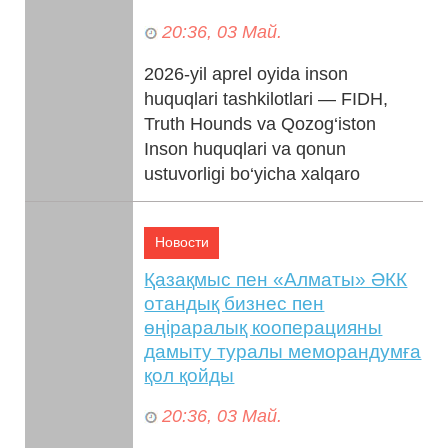
20:36, 03 Май.
2026-yil aprel oyida inson
huquqlari tashkilotlari — FIDH,
Truth Hounds va Qozog‘iston
Inson huquqlari va qonun
ustuvorligi bo‘yicha xalqaro
byurosi ...
Новости
Қазақмыс пен «Алматы» ӘКК
отандық бизнес пен
өңіраралық кооперацияны
дамыту туралы меморандумға
қол қойды
20:36, 03 Май.