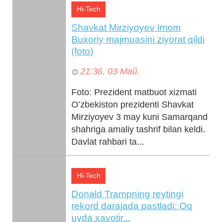
Hi-Tech
Shavkat Mirziyoyev Imom
Buxoriy majmuasini ziyorat qildi
(foto)
21:36, 03 Май.
Foto: Prezident matbuot xizmati
Oʻzbekiston prezidenti Shavkat
Mirziyoyev 3 may kuni Samarqand
shahriga amaliy tashrif bilan keldi.
Davlat rahbari ta...
Hi-Tech
Donald Trampning reytingi
rekord darajada pastladi: Oq
uyda xavotir...