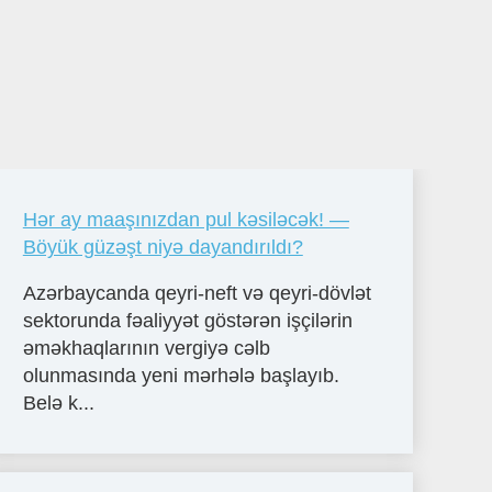
Hər ay maaşınızdan pul kəsiləcək! —
Böyük güzəşt niyə dayandırıldı?
Azərbaycanda qeyri-neft və qeyri-dövlət
sektorunda fəaliyyət göstərən işçilərin
əməkhaqlarının vergiyə cəlb
olunmasında yeni mərhələ başlayıb.
Belə k...