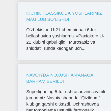
KICHIK KLASSIKODA YOSHLARIMIZ
MAGʻLUB BO‘LISHDI
O‘zbekiston U-21 chempionati 6-tur
bellashuvida yoshlarimiz «Paxtakor» U-
21 klubini qabul qildi. Murosasiz va
shiddatli ruhda kechgan uch...
NAVOIYDA NOXUSH AN’ANAGA
BARHAM BERILDI
Superliganing 5-tur uchrashuvini sevimli
jamoamiz Navoiy shahrida “Qizilqum”
klubiga qarshi o‘tkazdi. Uchrashuvda
har tomonlama ustunlik farg‘onalik ...