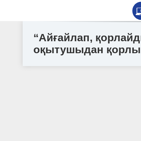
“Айғайлап, қорлайд
оқытушыдан қорлық