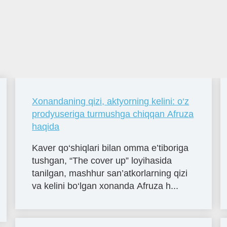
Xonandaning qizi, aktyorning kelini: o‘z
prodyuseriga turmushga chiqqan Afruza
haqida
Kaver qo‘shiqlari bilan omma e’tiboriga
tushgan, “The cover up” loyihasida
tanilgan, mashhur san’atkorlarning qizi
va kelini bo‘lgan xonanda Afruza h...