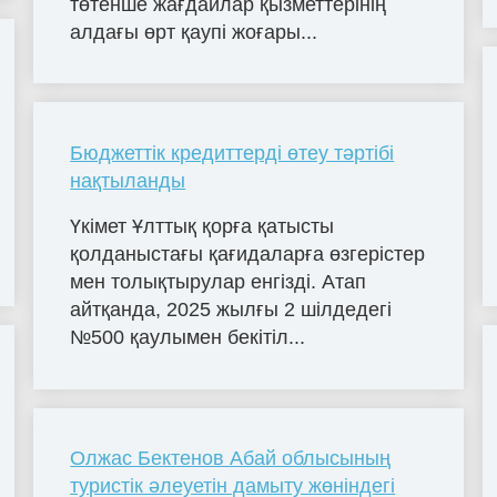
төтенше жағдайлар қызметтерінің
алдағы өрт қаупі жоғары...
Бюджеттік кредиттерді өтеу тәртібі
нақтыланды
Үкімет Ұлттық қорға қатысты
қолданыстағы қағидаларға өзгерістер
мен толықтырулар енгізді. Атап
айтқанда, 2025 жылғы 2 шілдедегі
№500 қаулымен бекітіл...
Олжас Бектенов Абай облысының
туристік әлеуетін дамыту жөніндегі