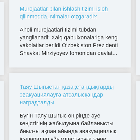
Murojaatlar bilan ishlash tizimi isloh
qilinmoqda. Nimalar o‘zgaradi?
Aholi murojaatlari tizimi tubdan
yangilanadi: Xalq qabulxonalariga keng
vakolatlar berildi O‘zbekiston Prezidenti
Shavkat Mirziyoyev tomonidan davlat...
Таяу Шығыстан қазақстандықтарды
эвакуациялауға атсалысқандар
наградталды
Бүгін Таяу Шығыс өңірінде әуе
кеңістігінің жабылуына байланысты
биылғы ақпан айында эвакуациялық
іс-шаралар ұйымдастыруға және