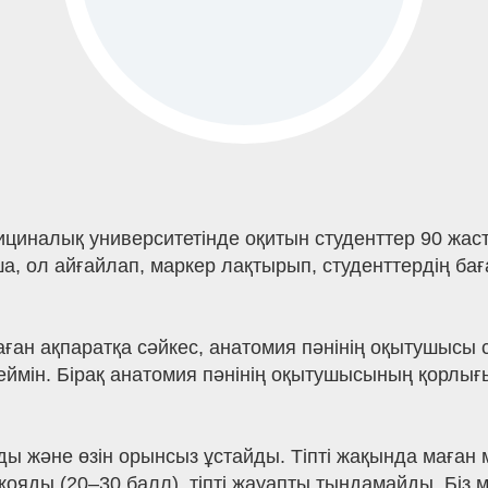
ициналық университетінде оқитын студенттер 90 жас
 ол айғайлап, маркер лақтырып, студенттердің бағ
раған ақпаратқа сәйкес, анатомия пәнінің оқытушысы
еймін. Бірақ анатомия пәнінің оқытушысының қорлығ
йды және өзін орынсыз ұстайды. Тіпті жақында маға
қояды (20–30 балл), тіпті жауапты тыңдамайды. Біз м