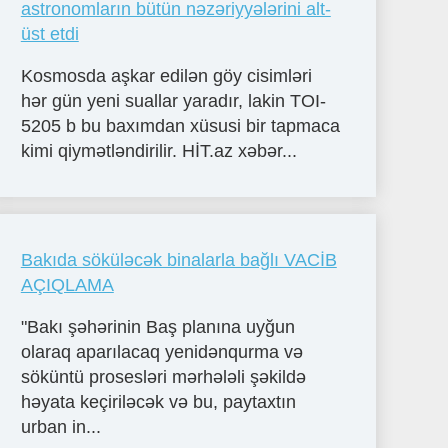
astronomların bütün nəzəriyyələrini alt-
üst etdi
Kosmosda aşkar edilən göy cisimləri
hər gün yeni suallar yaradır, lakin TOI-
5205 b bu baxımdan xüsusi bir tapmaca
kimi qiymətləndirilir. HİT.az xəbər...
Bakıda söküləcək binalarla bağlı VACİB
AÇIQLAMA
"Bakı şəhərinin Baş planına uyğun
olaraq aparılacaq yenidənqurma və
söküntü prosesləri mərhələli şəkildə
həyata keçiriləcək və bu, paytaxtın
urban in...