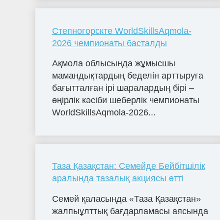
Степногорскте WorldSkillsAqmola-
2026 чемпионаты басталды
Ақмола облысында жұмысшы
мамандықтардың беделін арттыруға
бағытталған ірі шаралардың бірі –
өңірлік кәсіби шеберлік чемпионаты
WorldSkillsAqmola-2026...
Таза Қазақстан: Семейде Бейбітшілік
аралында тазалық акциясы өтті
Семей қаласында «Таза Қазақстан»
жалпыұлттық бағдарламасы аясында