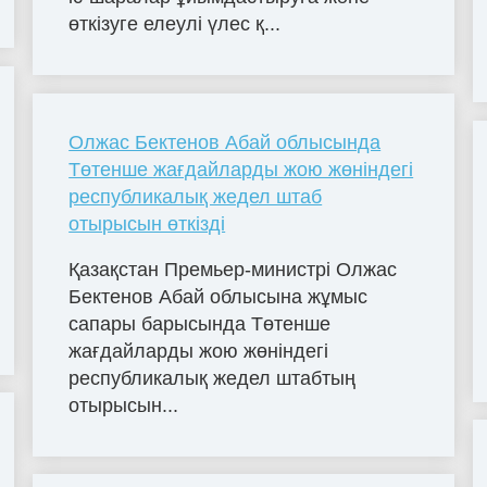
өткізуге елеулі үлес қ...
Олжас Бектенов Абай облысында
Төтенше жағдайларды жою жөніндегі
республикалық жедел штаб
отырысын өткізді
Қазақстан Премьер-министрі Олжас
Бектенов Абай облысына жұмыс
сапары барысында Төтенше
жағдайларды жою жөніндегі
республикалық жедел штабтың
отырысын...