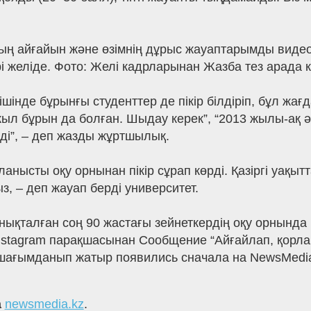
ның айғайын және өзімнің дұрыс жауаптарымды видеоғ
ірі желіде. Фото: Желі кадрларынан Жазба тез арада 
шінде бұрынғы студенттер де пікір білдіріп, бұл жа
жыл бұрын да болған. Шыдау керек”, “2013 жылы-ақ ә
йді”, – деп жазды жұртшылық.
ланысты оқу орнынан пікір сұрап көрді. Қазіргі уақыт
з, – деп жауап берді университет.
нықталған соң 90 жастағы зейнеткердің оқу орнында
ң Іnstagram парақшасынан Сообщение “Айғайлап, қорл
 шағымданып жатыр появились сначала на NewsMedi
а
newsmedia.kz
.