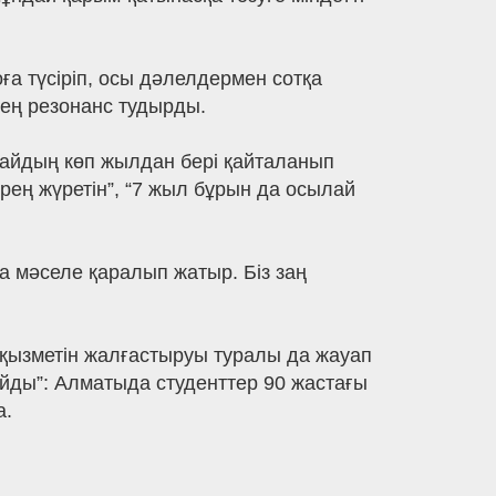
а түсіріп, осы дәлелдермен сотқа
кең резонанс тудырды.
ғдайдың көп жылдан бері қайталанып
рең жүретін”, “7 жыл бұрын да осылай
та мәселе қаралып жатыр. Біз заң
 қызметін жалғастыруы туралы да жауап
айды”: Алматыда студенттер 90 жастағы
a.