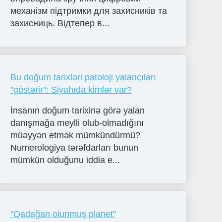
механізм підтримки для захисників та
захисниць. Відтепер в...
Bu doğum tarixləri patoloji yalançıları
"göstərir": Siyahıda kimlər var?
İnsanın doğum tarixinə görə yalan
danışmağa meylli olub-olmadığını
müəyyən etmək mümkündürmü?
Numerologiya tərəfdarları bunun
mümkün olduğunu iddia e...
"Qadağan olunmuş planet"