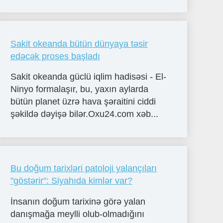
Sakit okeanda bütün dünyaya təsir
edəcək proses başladı
Sakit okeanda güclü iqlim hadisəsi - El-
Ninyo formalaşır, bu, yaxın aylarda
bütün planet üzrə hava şəraitini ciddi
şəkildə dəyişə bilər.Oxu24.com xəb...
Bu doğum tarixləri patoloji yalançıları
"göstərir": Siyahıda kimlər var?
İnsanın doğum tarixinə görə yalan
danışmağa meylli olub-olmadığını