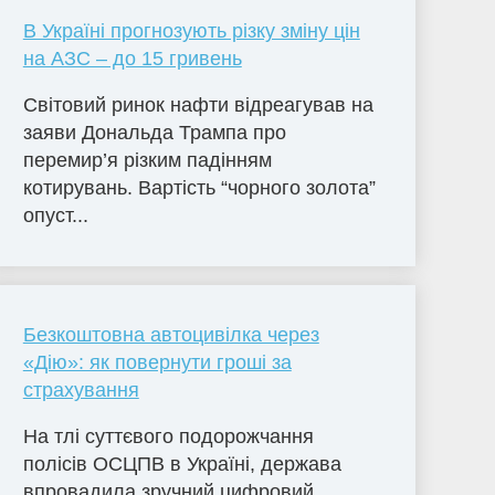
В Україні прогнозують різку зміну цін
на АЗС – до 15 гривень
Світовий ринок нафти відреагував на
заяви Дональда Трампа про
перемир’я різким падінням
котирувань. Вартість “чорного золота”
опуст...
Безкоштовна автоцивілка через
«Дію»: як повернути гроші за
страхування
На тлі суттєвого подорожчання
полісів ОСЦПВ в Україні, держава
впровадила зручний цифровий