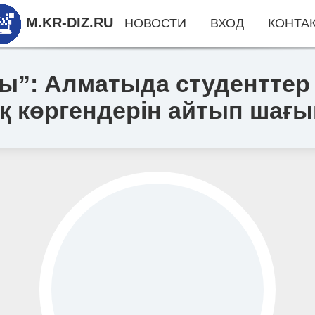
M.KR-DIZ.RU
НОВОСТИ
ВХОД
КОНТА
ы”: Алматыда студенттер
 көргендерін айтып шағ