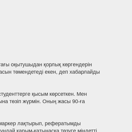
тағы оқытушыдан қорлық көргендерін
асын төмендетеді екен, деп хабарлайды
 студенттерге қысым көрсеткен. Мен
ына төзіп жүрмін. Оның жасы 90-ға
н маркер лақтырып, рефератымды
ұндай қарым-қатынасқа төзуге міндетті