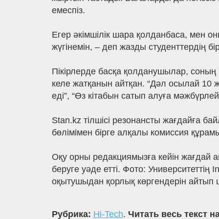
емеспіз.
Егер әкімшілік шара қолданбаса, мен о
жүгінемін, – деп жазды студенттердің б
Пікірлерде басқа қолданушылар, соның і
келе жатқанын айтқан. “Дәл осылай 10 
еді”, “Өз кітабын сатып алуға мәжбүрле
Stan.kz тілшісі резонансты жағдайға бай
бөлімімен бірге алқалы комиссия құрамы
Оқу орны редакциямызға кейін жағдай а
беруге уәде етті. Фото: Университетті
оқытушыдан қорлық көргендерін айтып
Рубрика:
Hi-Tech
.
Читать весь текст н