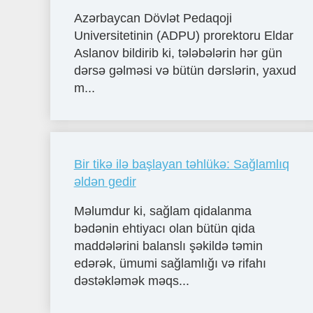
Azərbaycan Dövlət Pedaqoji
Universitetinin (ADPU) prorektoru Eldar
Aslanov bildirib ki, tələbələrin hər gün
dərsə gəlməsi və bütün dərslərin, yaxud
m...
Bir tikə ilə başlayan təhlükə: Sağlamlıq
əldən gedir
Məlumdur ki, sağlam qidalanma
bədənin ehtiyacı olan bütün qida
maddələrini balanslı şəkildə təmin
edərək, ümumi sağlamlığı və rifahı
dəstəkləmək məqs...