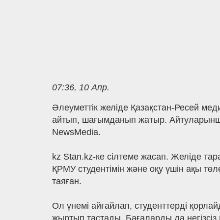
07:36, 10 Апр.
Әлеуметтік желіде Қазақстан-Ресей мед
айтып, шағымданып жатыр. Айтуларынша,
NewsMedia.
kz Stan.kz-ке сілтеме жасап. Желіде та
ҚРМУ студентімін және оқу үшін ақы төл
таяған.
Ол үнемі айғайлап, студенттерді қорла
жыртып тастады. Бағаларды да негізсіз 