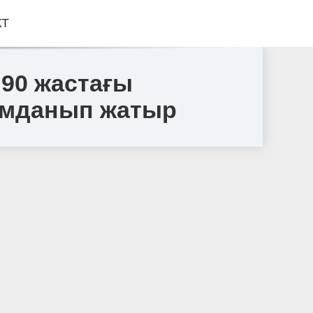
КТ
 90 жастағы
ымданып жатыр