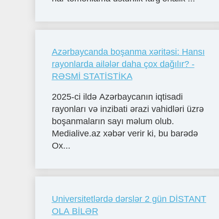
Azərbaycanda boşanma xəritəsi: Hansı
rayonlarda ailələr daha çox dağılır? -
RƏSMİ STATİSTİKA
2025-ci ildə Azərbaycanın iqtisadi
rayonları və inzibati ərazi vahidləri üzrə
boşanmaların sayı məlum olub.
Medialive.az xəbər verir ki, bu barədə
Ox...
Universitetlərdə dərslər 2 gün DİSTANT
OLA BİLƏR