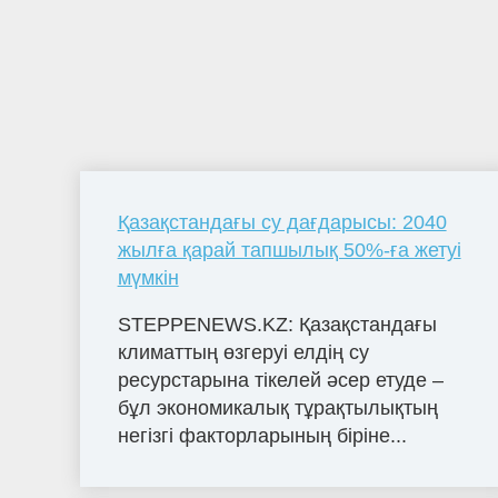
Қазақстандағы су дағдарысы: 2040
жылға қарай тапшылық 50%-ға жетуі
мүмкін
STEPPENEWS.KZ: Қазақстандағы
климаттың өзгеруі елдің су
ресурстарына тікелей әсер етуде –
бұл экономикалық тұрақтылықтың
негізгі факторларының біріне...