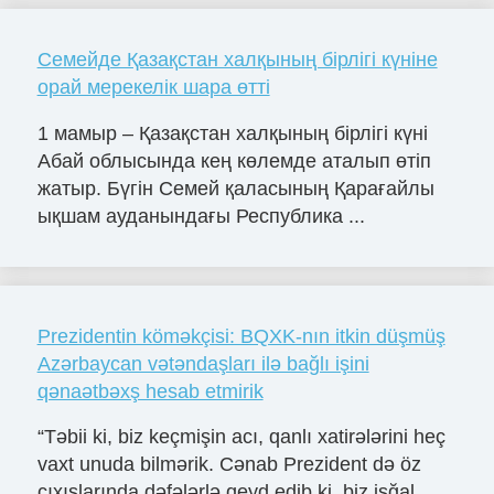
Семейде Қазақстан халқының бірлігі күніне
орай мерекелік шара өтті
1 мамыр – Қазақстан халқының бірлігі күні
Абай облысында кең көлемде аталып өтіп
жатыр. Бүгін Семей қаласының Қарағайлы
ықшам ауданындағы Республика ...
Prezidentin köməkçisi: BQXK-nın itkin düşmüş
Azərbaycan vətəndaşları ilə bağlı işini
qənaətbəxş hesab etmirik
“Təbii ki, biz keçmişin acı, qanlı xatirələrini heç
vaxt unuda bilmərik. Cənab Prezident də öz
çıxışlarında dəfələrlə qeyd edib ki, biz işğal