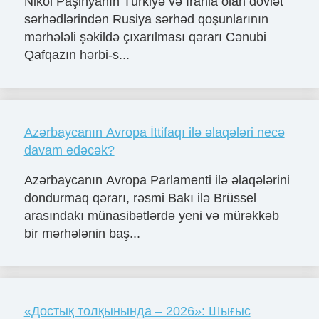
Nikol Paşinyanın Türkiyə və İranla olan dövlət
sərhədlərindən Rusiya sərhəd qoşunlarının
mərhələli şəkildə çıxarılması qərarı Cənubi
Qafqazın hərbi-s...
Azərbaycanın Avropa İttifaqı ilə əlaqələri necə
davam edəcək?
Azərbaycanın Avropa Parlamenti ilə əlaqələrini
dondurmaq qərarı, rəsmi Bakı ilə Brüssel
arasındakı münasibətlərdə yeni və mürəkkəb
bir mərhələnin baş...
«Достық толқынында – 2026»: Шығыс