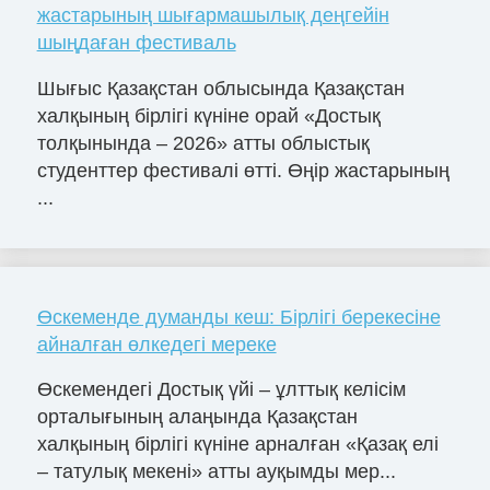
жастарының шығармашылық деңгейін
шыңдаған фестиваль
Шығыс Қазақстан облысында Қазақстан
халқының бірлігі күніне орай «Достық
толқынында – 2026» атты облыстық
студенттер фестивалі өтті. Өңір жастарының
...
Өскеменде думанды кеш: Бірлігі берекесіне
айналған өлкедегі мереке
Өскемендегі Достық үйі – ұлттық келісім
орталығының алаңында Қазақстан
халқының бірлігі күніне арналған «Қазақ елі
– татулық мекені» атты ауқымды мер...