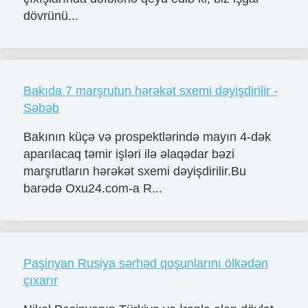
dövrünü...
Bakıda 7 marşrutun hərəkət sxemi dəyişdirilir -
Səbəb
Bakının küçə və prospektlərində mayın 4-dək
aparılacaq təmir işləri ilə əlaqədar bəzi
marşrutların hərəkət sxemi dəyişdirilir.Bu
barədə Oxu24.com-a R...
Paşinyan Rusiya sərhəd qoşunlarını ölkədən
çıxarır