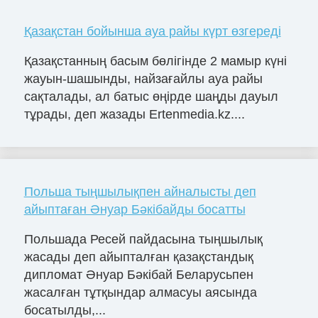
Қазақстан бойынша ауа райы күрт өзгереді
Қазақстанның басым бөлігінде 2 мамыр күні
жауын-шашынды, найзағайлы ауа райы
сақталады, ал батыс өңірде шаңды дауыл
тұрады, деп жазады Ertenmedia.kz....
Польша тыңшылықпен айналысты деп
айыптаған Әнуар Бәкібайды босатты
Польшада Ресей пайдасына тыңшылық
жасады деп айыпталған қазақстандық
дипломат Әнуар Бәкібай Беларусьпен
жасалған тұтқындар алмасуы аясында
босатылды,...