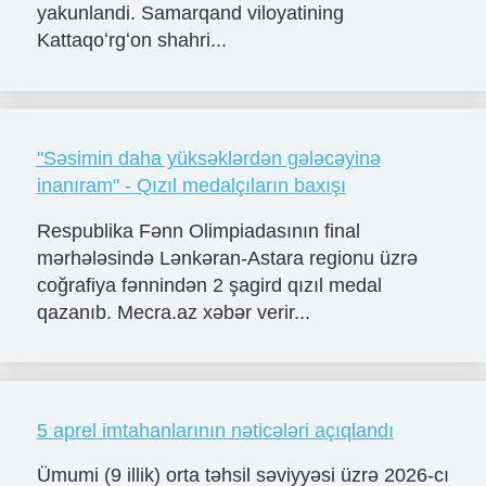
yakunlandi. Samarqand viloyatining
Kattaqoʻrgʻon shahri...
"Səsimin daha yüksəklərdən gələcəyinə
inanıram" - Qızıl medalçıların baxışı
Respublika Fənn Olimpiadasının final
mərhələsində Lənkəran-Astara regionu üzrə
coğrafiya fənnindən 2 şagird qızıl medal
qazanıb. Mecra.az xəbər verir...
5 aprel imtahanlarının nəticələri açıqlandı
Ümumi (9 illik) orta təhsil səviyyəsi üzrə 2026-cı