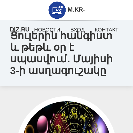
M.KR-
DIZ.RU
НОВОСТИ
ВХОД
КОНТАКТ
Ցուլերին հանգիստ
և թեթև օր է
սպասվում․ Մայիսի
3-ի ասղագուշակը