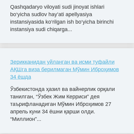
Qashqadaryo viloyati sudi jinoyat ishlari
bo‘yicha sudlov hay’ati apellyasiya
instansiyasida ko‘rilgan ish bo‘yicha birinchi
instansiya sudi chiqarga...
Зерикканидан уйланган ва исми туфайли
АҚШга виза берилмаган Мўмин Иброҳимов
34 ёшда
Ўзбекистонда ҳазил ва вайнерлик орқали
танилган, “Ўзбек Жим Керриси” дея
таърифланадиган Мўмин Иброҳимов 27
апрель куни 34 ёшни қарши олди.
“Миллион”...