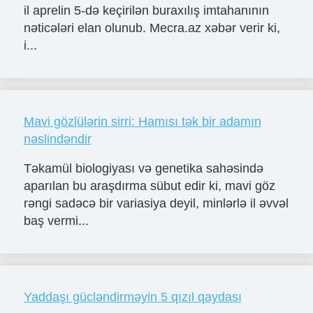
il aprelin 5-də keçirilən buraxılış imtahanının
nəticələri elan olunub. Mecra.az xəbər verir ki,
i...
Mavi gözlülərin sirri: Hamısı tək bir adamın
nəslindəndir
Təkamül biologiyası və genetika sahəsində
aparılan bu araşdırma sübut edir ki, mavi göz
rəngi sadəcə bir variasiya deyil, minlərlə il əvvəl
baş vermi...
Yaddaşı gücləndirməyin 5 qızıl qaydası