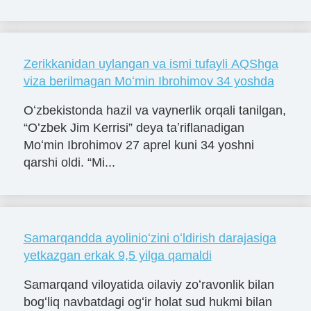
Zerikkanidan uylangan va ismi tufayli AQShga
viza berilmagan Moʻmin Ibrohimov 34 yoshda
Oʻzbekistonda hazil va vaynerlik orqali tanilgan,
“Oʻzbek Jim Kerrisi” deya taʼriflanadigan
Moʻmin Ibrohimov 27 aprel kuni 34 yoshni
qarshi oldi. “Mi...
Samarqandda ayolinioʻzini oʻldirish darajasiga
yetkazgan erkak 9,5 yilga qamaldi
Samarqand viloyatida oilaviy zoʻravonlik bilan
bogʻliq navbatdagi ogʻir holat sud hukmi bilan