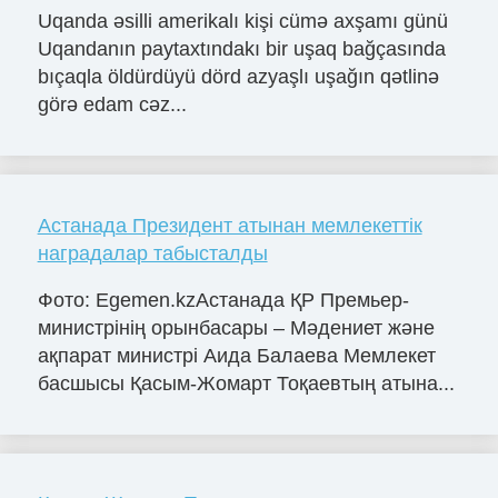
Uqanda əsilli amerikalı kişi cümə axşamı günü
Uqandanın paytaxtındakı bir uşaq bağçasında
bıçaqla öldürdüyü dörd azyaşlı uşağın qətlinə
görə edam cəz...
Астанада Президент атынан мемлекеттік
наградалар табысталды
Фото: Egemen.kzАстанада ҚР Премьер-
министрінің орынбасары – Мәдениет және
ақпарат министрі Аида Балаева Мемлекет
басшысы Қасым-Жомарт Тоқаевтың атына...