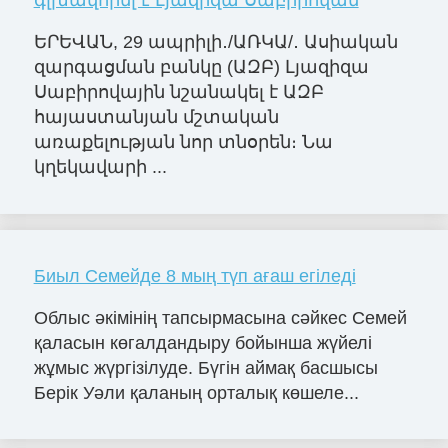
գլխավորել է Լյազիզա Սաբիրովան
ԵՐԵՎԱՆ, 29 ապրիլի․/ԱՌԿԱ/․ Ասիական
զարգացման բանկը (ԱԶԲ) Լյազիզա
Սաբիրովային նշանակել է ԱԶԲ
հայաստանյան մշտական
առաքելության նոր տնօրեն։ Նա
կղեկավարի ...
Биыл Семейде 8 мың түп ағаш егіледі
Облыс әкімінің тапсырмасына сәйкес Семей
қаласын көгалдандыру бойынша жүйелі
жұмыс жүргізілуде. Бүгін аймақ басшысы
Берік Уәли қаланың орталық көшеле...