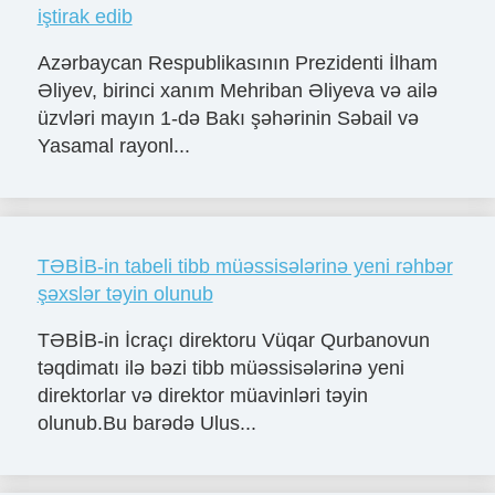
iştirak edib
Azərbaycan Respublikasının Prezidenti İlham
Əliyev, birinci xanım Mehriban Əliyeva və ailə
üzvləri mayın 1-də Bakı şəhərinin Səbail və
Yasamal rayonl...
TƏBİB-in tabeli tibb müəssisələrinə yeni rəhbər
şəxslər təyin olunub
TƏBİB-in İcraçı direktoru Vüqar Qurbanovun
təqdimatı ilə bəzi tibb müəssisələrinə yeni
direktorlar və direktor müavinləri təyin
olunub.Bu barədə Ulus...