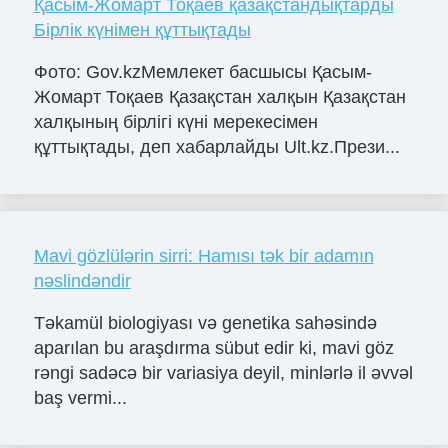
Қасым-Жомарт Тоқаев қазақстандықтарды
Бірлік күнімен құттықтады
Фото: Gov.kzМемлекет басшысы Қасым-
Жомарт Тоқаев Қазақстан халқын Қазақстан
халқының бірлігі күні мерекесімен
құттықтады, деп хабарлайды Ult.kz.Прези...
Mavi gözlülərin sirri: Hamısı tək bir adamın
nəslindəndir
Təkamül biologiyası və genetika sahəsində
aparılan bu araşdırma sübut edir ki, mavi göz
rəngi sadəcə bir variasiya deyil, minlərlə il əvvəl
baş vermi...