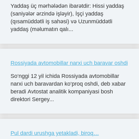
Yaddaş üç mərhələdən ibarətdir: Hissi yaddaş
(saniyələr ərzində işləyir), İşçi yaddaş
(qısamüddətli iş sahəsi) və Uzunmüddətli
yaddaş (məlumatın qalı...
Rossiyada avtomobillar narxi uch baravar oshdi
So‘nggi 12 yil ichida Rossiyada avtomobillar
narxi uch baravardan ko‘proq oshdi, deb xabar
beradi Avtostat analitik kompaniyasi bosh
direktori Sergey...
Pul dardi urushga yetakladi, biroq…