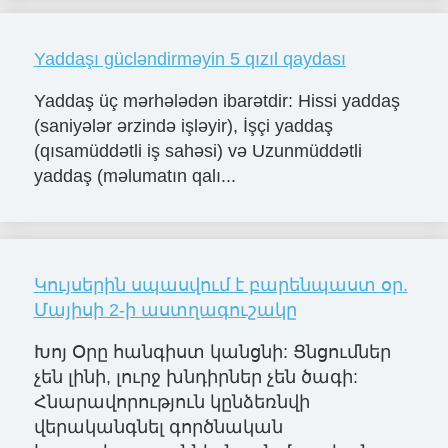
Yaddaşı gücləndirməyin 5 qızıl qaydası
Yaddaş üç mərhələdən ibarətdir: Hissi yaddaş
(saniyələr ərzində işləyir), İşçi yaddaş
(qısamüddətli iş sahəsi) və Uzunmüddətli
yaddaş (məlumatın qalı...
Կույսերին սպասվում է բարենպաստ օր.
Մայիսի 2-ի աստղագուշակը
Խոյ Օրը հանգիստ կանցնի: Ցնցումներ
չեն լինի, լուրջ խնդիրներ չեն ծագի:
Հնարավորություն կընձեռնվի
վերականգնել գործնական