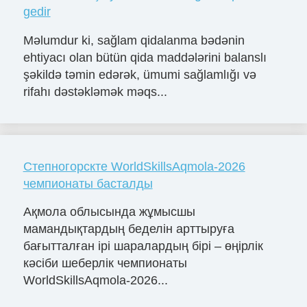
gedir
Məlumdur ki, sağlam qidalanma bədənin
ehtiyacı olan bütün qida maddələrini balanslı
şəkildə təmin edərək, ümumi sağlamlığı və
rifahı dəstəkləmək məqs...
Степногорскте WorldSkillsAqmola-2026
чемпионаты басталды
Ақмола облысында жұмысшы
мамандықтардың беделін арттыруға
бағытталған ірі шаралардың бірі – өңірлік
кәсіби шеберлік чемпионаты
WorldSkillsAqmola-2026...