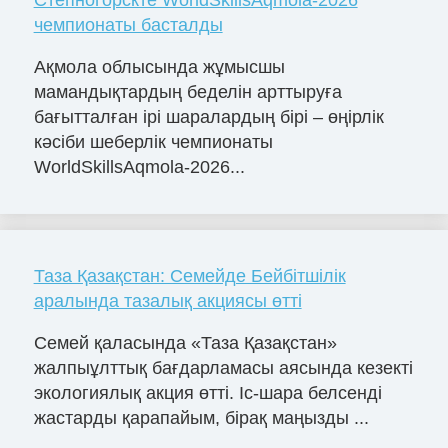
Степногорскте WorldSkillsAqmola-2026
чемпионаты басталды
Ақмола облысында жұмысшы
мамандықтардың беделін арттыруға
бағытталған ірі шаралардың бірі – өңірлік
кәсіби шеберлік чемпионаты
WorldSkillsAqmola-2026...
Таза Қазақстан: Семейде Бейбітшілік
аралында тазалық акциясы өтті
Семей қаласында «Таза Қазақстан»
жалпыұлттық бағдарламасы аясында кезекті
экологиялық акция өтті. Іс-шара белсенді
жастарды қарапайым, бірақ маңызды ...