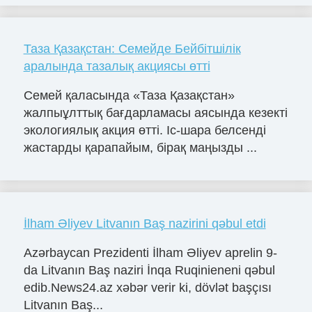
Таза Қазақстан: Семейде Бейбітшілік
аралында тазалық акциясы өтті
Семей қаласында «Таза Қазақстан»
жалпыұлттық бағдарламасы аясында кезекті
экологиялық акция өтті. Іс-шара белсенді
жастарды қарапайым, бірақ маңызды ...
İlham Əliyev Litvanın Baş nazirini qəbul etdi
Azərbaycan Prezidenti İlham Əliyev aprelin 9-
da Litvanın Baş naziri İnqa Ruqinieneni qəbul
edib.News24.az xəbər verir ki, dövlət başçısı
Litvanın Baş...