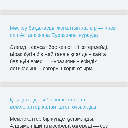
Мәскеу бақылауды жоғалтып жатыр — Киев
пен Астана жаңа Еуразияны құрауда
Әлемдік саясат бос кеңістікті көтермейді.
Бірақ бүгін біз жай ғана ықпалдың қайта
бөлінуін емес — Еуразияның өзіндік
логикасының өзгеруін көріп отырм...
Қазақстандағы бесінші колонна:
мемлекеттер қалай іштен бұзылады
Мемлекеттер бір күнде құламайды.
Алдымен ішкі атмосфера өзгереді — сөз