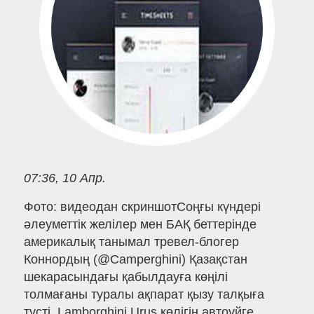
07:36, 10 Апр.
Фото: видеодан скриншотСоңғы күндері
әлеуметтік желілер мен БАҚ беттерінде
америкалық танымал тревел-блогер
Коннордың (@Camperghini) Қазақстан
шекарасындағы қабылдауға көңілі
толмағаны туралы ақпарат қызу талқыға
түсті. Lamborghini Urus көлігін автоүйге