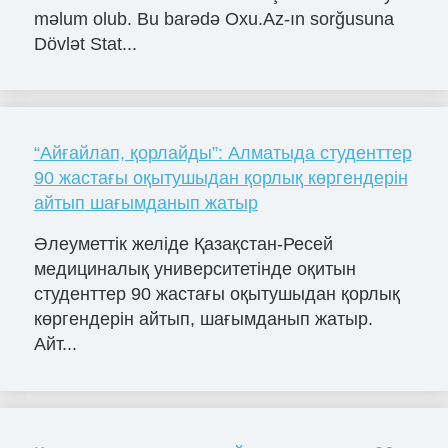
məlum olub. Bu barədə Oxu.Az-ın sorğusuna
Dövlət Stat...
“Айғайлап, қорлайды”: Алматыда студенттер
90 жастағы оқытушыдан қорлық көргендерін
айтып шағымданып жатыр
Әлеуметтік желіде Қазақстан-Ресей
медициналық университетінде оқитын
студенттер 90 жастағы оқытушыдан қорлық
көргендерін айтып, шағымданып жатыр.
Айт...