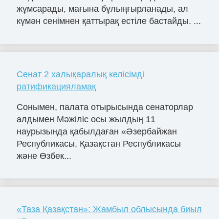
жұмсарады, мағына бұлыңғырланады, ал
күмән сенімнен қаттырақ естіле бастайды. ...
Сенат 2 халықаралық келісімді
ратификацияламақ
Сонымен, палата отырысында сенаторлар
алдымен Мәжіліс осы жылдың 11
наурызында қабылдаған «Әзербайжан
Республикасы, Қазақстан Республикасы
және Өзбек...
«Таза Қазақстан»: Жамбыл облысында биыл