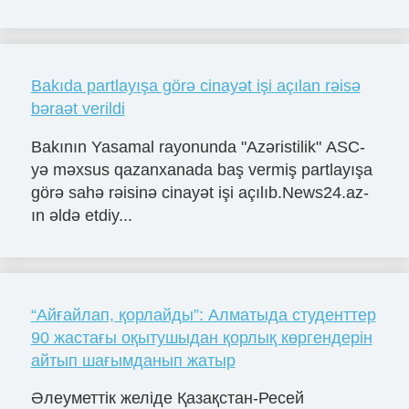
Bakıda partlayışa görə cinayət işi açılan rəisə
bəraət verildi
Bakının Yasamal rayonunda "Azəristilik" ASC-
yə məxsus qazanxanada baş vermiş partlayışa
görə sahə rəisinə cinayət işi açılıb.News24.az-
ın əldə etdiy...
“Айғайлап, қорлайды”: Алматыда студенттер
90 жастағы оқытушыдан қорлық көргендерін
айтып шағымданып жатыр
Әлеуметтік желіде Қазақстан-Ресей