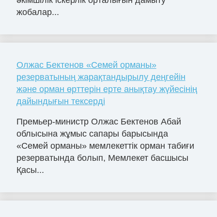
жобалар...
Олжас Бектенов «Семей орманы»
резерватының жарақтандырылу деңгейін
және орман өрттерін ерте анықтау жүйесінің
дайындығын тексерді
Премьер-министр Олжас Бектенов Абай
облысына жұмыс сапары барысында
«Семей орманы» мемлекеттік орман табиғи
резерватында болып, Мемлекет басшысы
Қасы...