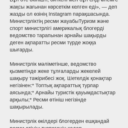
жақсы жағынан көрсеткім келген еді», — деп
жазды ол өзінің Instagram парақшасында.
Министрліктің ресми жауабыТуризм және
спорт министрлігі америкалық блогерді
ведомство тарапынан арнайы шақырды
деген ақпаратты ресми түрде жоққа
шығарды.
Министрлік мәліметінше, ведомство
қызметінде жеке тұлғаларды жекелей
шақыру тәжірибесі жоқ. Шетелдік қонақтар
негізінен:* Топтық ақпараттық турлар
аясында;* Арнайы туристік қауымдастықтар
арқылы;* Ресми өтініш негізінде
шақырылады.
Министрлік өкілдері блогерден ешқандай