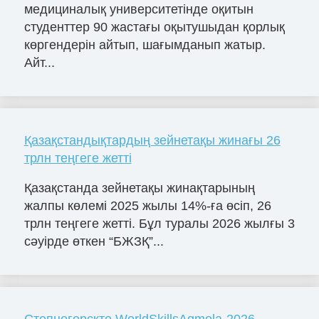
медициналық университетінде оқитын
студенттер 90 жастағы оқытушыдан қорлық
көргендерін айтып, шағымданып жатыр.
Айт...
Қазақстандықтардың зейнетақы жинағы 26
трлн теңгеге жетті
Қазақстанда зейнетақы жинақтарының
жалпы көлемі 2025 жылы 14%-ға өсіп, 26
трлн теңгеге жетті. Бұл туралы 2026 жылғы 3
сәуірде өткен “БЖЗҚ”...