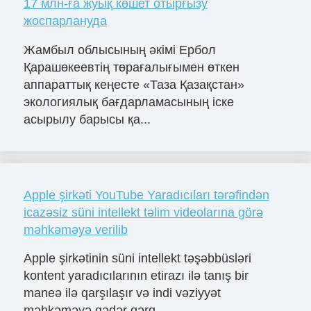
17 млн-ға жуық көшет отырғызу
жоспарлануда
Жамбыл облысының әкімі Ербол
Қарашөкеевтің төрағалығымен өткен
аппараттық кеңесте «Таза Қазақстан»
экологиялық бағдарламасының іске
асырылу барысы қа...
Apple şirkəti YouTube Yaradıcıları tərəfindən
icazəsiz süni intellekt təlim videolarına görə
məhkəməyə verilib
Apple şirkətinin süni intellekt təşəbbüsləri
kontent yaradıcılarının etirazı ilə tanış bir
maneə ilə qarşılaşır və indi vəziyyət
məhkəməyə qədər gərg...