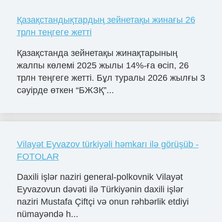
Қазақстандықтардың зейнетақы жинағы 26
трлн теңгеге жетті
Қазақстанда зейнетақы жинақтарының
жалпы көлемі 2025 жылы 14%-ға өсіп, 26
трлн теңгеге жетті. Бұл туралы 2026 жылғы 3
сәуірде өткен “БЖЗҚ”...
Vilayət Eyvazov türkiyəli həmkarı ilə görüşüb -
FOTOLAR
Daxili işlər naziri general-polkovnik Vilayət
Eyvazovun dəvəti ilə Türkiyənin daxili işlər
naziri Mustafa Çiftçi və onun rəhbərlik etdiyi
nümayəndə h...