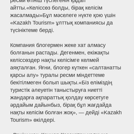
ресми өтініш түспегенін қадап
айтты.«Келіссөз болды, бірақ келісім
жасалмады»Бұл мәселеге нүкте қою үшін
«Kazakh Tourism» ұлттық компаниясы да
түсініктеме берді.
Компания блогермен жеке хат алмасу
болғанын растады. Дегенмен, екіжақты
келіссөздер нақты келісімге келмей
аяқталған. Яғни, блогер күткен «салтанатты
қарсы алу» туралы ресми міндеттеме
бекітілмеген болып шықты.«Біз еліміздің
туристік әлеуетін таныстыруға ниетті
жандарға ақпараттық қолдау көрсетуге
әрдайым дайынбыз, бірақ бұл жағдайда
нақты келісім болған жоқ», — дейді «Kazakh
Tourism» өкілдері.