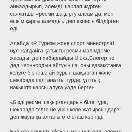
айналдырып, әлемді шарлап жүрген
саяхатшы «ресми шақырту алсам да, мені
ешкім қарсы алмады» деп өкпесін білдірген
еді.
Алайда ҚР Туризм және спорт министрлігі
бұл жағдайға қатысты ресми мәлімдеме
жасады, деп хабарлайды Ult.kz.Блогер не
деді?Коннордың айтуынша, оны Қазақстанға
келуге бірнеше ай бұрын шақырған және
шекарада салтанатты түрде, ұлттық
нақышта қарсы алуға уәде берген.
«Бізді ресми шақырғандарын біле тұра,
шекарада "елге не үшін келе жатырсыңдар?"
деп жауапқа алғаны өте оғаш көрінді.
Бұл өте өкінішті, өйткені мен бұл елді әлемге