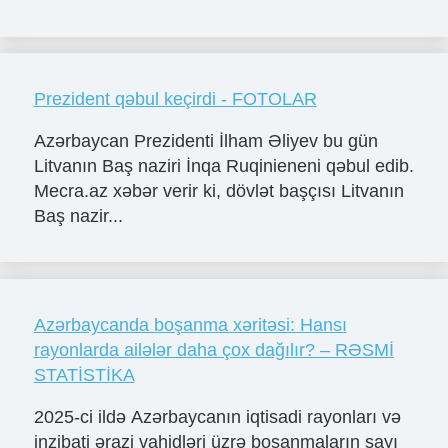
Prezident qəbul keçirdi - FOTOLAR
Azərbaycan Prezidenti İlham Əliyev bu gün
Litvanın Baş naziri İnqa Ruqinieneni qəbul edib.
Mecra.az xəbər verir ki, dövlət başçısı Litvanın
Baş nazir...
Azərbaycanda boşanma xəritəsi: Hansı
rayonlarda ailələr daha çox dağılır? – RƏSMİ
STATİSTİKA
2025-ci ildə Azərbaycanın iqtisadi rayonları və
inzibati ərazi vahidləri üzrə boşanmaların sayı