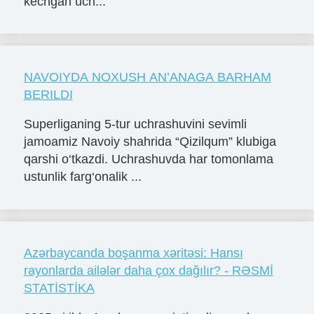
kechgan uch...
NAVOIYDA NOXUSH AN’ANAGA BARHAM
BERILDI
Superliganing 5-tur uchrashuvini sevimli
jamoamiz Navoiy shahrida “Qizilqum” klubiga
qarshi o‘tkazdi. Uchrashuvda har tomonlama
ustunlik farg‘onalik ...
Azərbaycanda boşanma xəritəsi: Hansı
rayonlarda ailələr daha çox dağılır? - RƏSMİ
STATİSTİKA