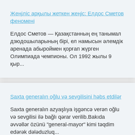
Жеңіліс арқылы жеткен жеңіс: Елдос Сметов
феномені
Елдос Сметов — Қазақстанның ең танымал
дзюдошыларының бірі, ел намысын әлемдік
аренада абыроймен қорғап жүрген
Олимпиада чемпионы. Ол 1992 жылы 9
қыр...
Saxta generalın oğlu və sevgilisini həbs etdilər
Saxta generalın azyaşlıya işgəncə verən oğlu
və sevgilisi ilə bağlı qərar verilib.Bakıda
əvvəllər özünü "general-mayor" kimi təqdim
edərək dələduzluq...