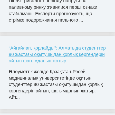
Після тривалого періоду напруги на
паливному ринку з’явилися перші ознаки
стабілізації. Експерти прогнозують, що
стрімке подорожчання пального ...
“Айғайлап, қорлайды”: Алматыда студенттер
90 жастағы оқытушыдан қорлық көргендерін
айтып шағымданып жатыр
Әлеуметтік желіде Қазақстан-Ресей
медициналық университетінде оқитын
студенттер 90 жастағы оқытушыдан қорлық
көргендерін айтып, шағымданып жатыр.
Айт...