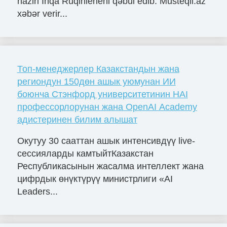
naziri İnqa Ruqinieneni qəbul edib. Musteqil.az
xəbər verir...
Топ-менеджерлер Казакстандын жана
региондун 150дөн ашык уюмунан ИИ
боюнча Стэнфорд университетинин HAI
профессорлорунан жана OpenAI Academy
адистеринен билим алышат
Окутуу 30 сааттан ашык интенсивдүү live-
сессияларды камтыйтКазакстан
Республикасынын жасалма интеллект жана
цифрдык өнүктүрүү министрлиги «AI
Leaders...