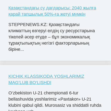
Қазақстандағы су дағдарысы: 2040 жылға
қарай тапшылық 50%-ға жетуі мүмкін
STEPPENEWS.KZ: Қазақстандағы
климаттың өзгеруі елдің су ресурстарына
тікелей әсер етуде – бұл экономикалық
тұрақтылықтың негізгі факторларының
біріне...
KICHIK KLASSIKODA YOSHLARIMIZ
MAGʻLUB BO‘LISHDI
O‘zbekiston U-21 chempionati 6-tur
bellashuvida yoshlarimiz «Paxtakor» U-21
klubini qabul qildi. Murosasiz va shiddatli ruhda