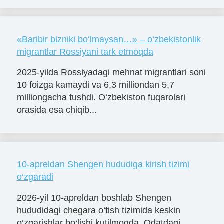
«Baribir bizniki bo‘lmaysan…» – o‘zbekistonlik
migrantlar Rossiyani tark etmoqda
2025-yilda Rossiyadagi mehnat migrantlari soni
10 foizga kamaydi va 6,3 milliondan 5,7
milliongacha tushdi. O‘zbekiston fuqarolari
orasida esa chiqib...
10-apreldan Shengen hududiga kirish tizimi
o‘zgaradi
2026-yil 10-apreldan boshlab Shengen
hududidagi chegara o‘tish tizimida keskin
o‘zgarishlar bo‘lishi kutilmoqda. Odatdagi