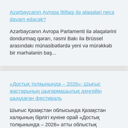
Azərbaycanın Avropa İttifaqı ilə əlaqələri necə
davam edəcək?
Azərbaycanın Avropa Parlamenti ilə əlaqələrini
dondurmaq qərarı, rəsmi Bakı ilə Brüssel
arasındakı münasibətlərdə yeni və mürəkkəb
bir mərhələnin baş...
«Достық толқынында – 2026»: Шығыс
жастарының шығармашылық деңгейін
шыңдаған фестиваль
Шығыс Қазақстан облысында Қазақстан
халқының бірлігі күніне орай «Достық
толқынында – 2026» атты облыстық