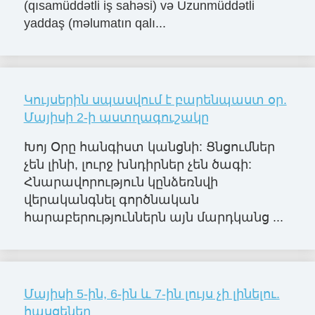
(qısamüddətli iş sahəsi) və Uzunmüddətli
yaddaş (məlumatın qalı...
Կույսերին սպասվում է բարենպաստ օր.
Մայիսի 2-ի աստղագուշակը
Խոյ Օրը հանգիստ կանցնի: Ցնցումներ
չեն լինի, լուրջ խնդիրներ չեն ծագի:
Հնարավորություն կընձեռնվի
վերականգնել գործնական
հարաբերություններն այն մարդկանց ...
Մայիսի 5-ին, 6-ին և 7-ին լույս չի լինելու.
հասցեներ