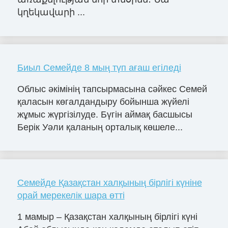
կղեկավարի ...
Биыл Семейде 8 мың түп ағаш егіледі
Облыс әкімінің тапсырмасына сәйкес Семей
қаласын көгалдандыру бойынша жүйелі
жұмыс жүргізілуде. Бүгін аймақ басшысы
Берік Уәли қаланың орталық көшеле...
Семейде Қазақстан халқының бірлігі күніне
орай мерекелік шара өтті
1 мамыр – Қазақстан халқының бірлігі күні