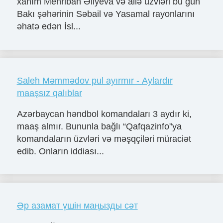
xanım Mehriban Əliyeva və ailə üzvləri bu gün
Bakı şəhərinin Səbail və Yasamal rayonlarını
əhatə edən İsl...
Saleh Məmmədov pul ayırmır - Aylardır
maaşsız qalıblar
Azərbaycan həndbol komandaları 3 aydır ki,
maaş almır. Bununla bağlı “Qafqazinfo”ya
komandaların üzvləri və məşqçiləri müraciət
edib. Onların iddiası...
Әр азамат үшін маңызды сәт