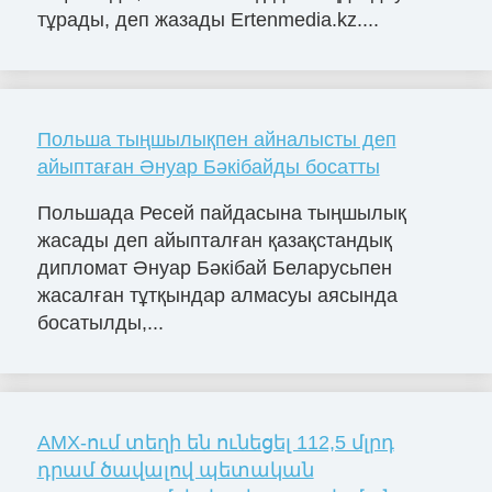
тұрады, деп жазады Ertenmedia.kz....
Польша тыңшылықпен айналысты деп
айыптаған Әнуар Бәкібайды босатты
Польшада Ресей пайдасына тыңшылық
жасады деп айыпталған қазақстандық
дипломат Әнуар Бәкібай Беларусьпен
жасалған тұтқындар алмасуы аясында
босатылды,...
AMX-ում տեղի են ունեցել 112,5 մլրդ
դրամ ծավալով պետական