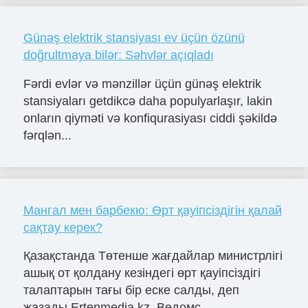
Günəş elektrik stansiyası ev üçün özünü
doğrultmaya bilər: Səhvlər açıqladı
Fərdi evlər və mənzillər üçün günəş elektrik
stansiyaları getdikcə daha populyarlaşır, lakin
onların qiyməti və konfiqurasiyası ciddi şəkildə
fərqlən...
Мангал мен барбекю: Өрт қауіпсіздігін қалай
сақтау керек?
Қазақстанда Төтенше жағдайлар министрлігі
ашық от қолдану кезіндегі өрт қауіпсіздігі
талаптарын тағы бір еске салды, деп
жазады Ertenmedia.kz. Ведомс...