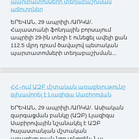
պարտատոմսերի տեղաբաշխման
աճուրդներ
ԵՐԵՎԱՆ, 29 ապրիլի․/ԱՌԿԱ/․
Հայաստանի ֆոնդային բորսայում
ապրիլի 29-ին տեղի է ունեցել ավելի քան
112.5 մլրդ դրամ ծավալով պետական
պարտատոմսերի տեղաբաշխման...
ՀՀ–ում ԱԶԲ մշտական առաքելությունը
գլխավորել է Լյազիզա Սաբիրովան
ԵՐԵՎԱՆ, 29 ապրիլի․/ԱՌԿԱ/․ Ասիական
զարգացման բանկը (ԱԶԲ) Լյազիզա
Սաբիրովային նշանակել է ԱԶԲ
հայաստանյան մշտական
առաքելության նոր տնօրեն։ Նա