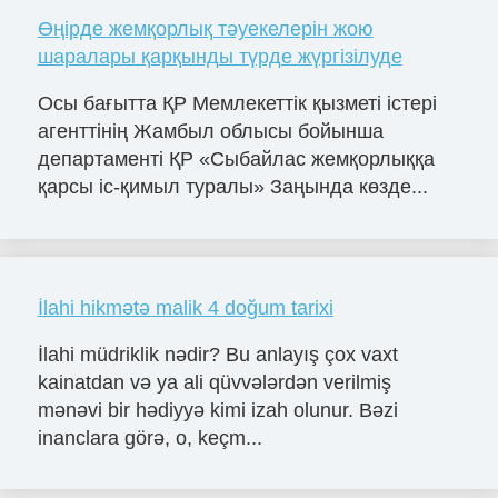
Өңірде жемқорлық тәуекелерін жою
шаралары қарқынды түрде жүргізілуде
Осы бағытта ҚР Мемлекеттік қызметі істері
агенттінің Жамбыл облысы бойынша
департаменті ҚР «Сыбайлас жемқорлыққа
қарсы іс-қимыл туралы» Заңында көзде...
İlahi hikmətə malik 4 doğum tarixi
İlahi müdriklik nədir? Bu anlayış çox vaxt
kainatdan və ya ali qüvvələrdən verilmiş
mənəvi bir hədiyyə kimi izah olunur. Bəzi
inanclara görə, o, keçm...