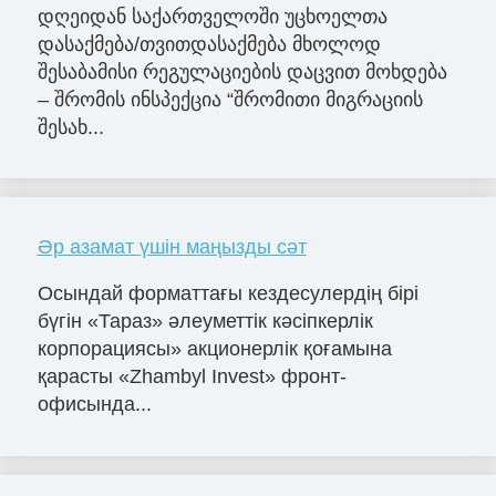
დღეიდან საქართველოში უცხოელთა
დასაქმება/თვითდასაქმება მხოლოდ
შესაბამისი რეგულაციების დაცვით მოხდება
– შრომის ინსპექცია “შრომითი მიგრაციის
შესახ...
Әр азамат үшін маңызды сәт
Осындай форматтағы кездесулердің бірі
бүгін «Тараз» әлеуметтік кәсіпкерлік
корпорациясы» акционерлік қоғамына
қарасты «Zhambyl Invest» фронт-
офисында...