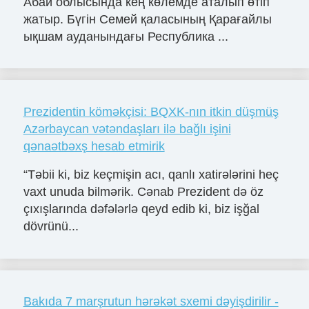
Абай облысында кең көлемде аталып өтіп
жатыр. Бүгін Семей қаласының Қарағайлы
ықшам ауданындағы Республика ...
Prezidentin köməkçisi: BQXK-nın itkin düşmüş
Azərbaycan vətəndaşları ilə bağlı işini
qənaətbəxş hesab etmirik
“Təbii ki, biz keçmişin acı, qanlı xatirələrini heç
vaxt unuda bilmərik. Cənab Prezident də öz
çıxışlarında dəfələrlə qeyd edib ki, biz işğal
dövrünü...
Bakıda 7 marşrutun hərəkət sxemi dəyişdirilir -