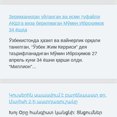
Зерикканидан уйланган ва исми туфайли
АҚШга виза берилмаган Мўмин Иброҳимов
34 ёшда
Ўзбекистонда ҳазил ва вайнерлик орқали
танилган, “Ўзбек Жим Керриси” дея
таърифланадиган Мўмин Иброҳимов 27
апрель куни 34 ёшни қарши олди.
“Миллион”...
Կույսերին սպասվում է բարենպաստ օր.
Մայիսի 2-ի աստղագուշակը
Խոյ Օրը հանգիստ կանցնի: Ցնցումներ