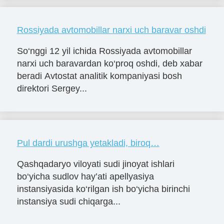
Rossiyada avtomobillar narxi uch baravar oshdi
So‘nggi 12 yil ichida Rossiyada avtomobillar
narxi uch baravardan ko‘proq oshdi, deb xabar
beradi Avtostat analitik kompaniyasi bosh
direktori Sergey...
Pul dardi urushga yetakladi, biroq…
Qashqadaryo viloyati sudi jinoyat ishlari
bo‘yicha sudlov hay’ati apellyasiya
instansiyasida ko‘rilgan ish bo‘yicha birinchi
instansiya sudi chiqarga...