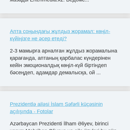
Апта соңындағы жұлдыз жорамал: көңіл-
күйіңізге не әсер етеді?
2-3 мамырға арналған жұлдыз жорамалына
қарағанда, аптаның қарбалас күндерінен
кейін эмоционалдық көңіл-күй біртіндеп
бәсеңдеп, адамдар демалысқа, ой ...
Prezidentlə ailəsi İslam Səfərli küçəsinin
açılışında - Fotolar
Azərbaycan Prezidenti İlham Əliyev, birinci