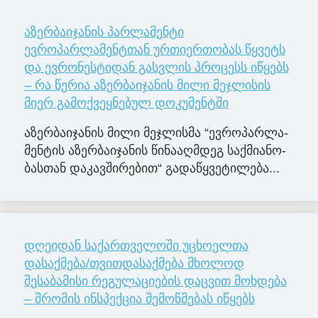
აზერბაიჯანის პარლამენტი
ევროპარლამენტთან ურთიერთობას წყვეტს
და ევრონესტიდან გასვლის პროცესს იწყებს
– რა წერია აზერბაიჯანის მილი მეჯლისის
მიერ გამოქვეყნებულ დოკუმენტში
აზერ­ბა­ი­ჯა­ნის მილი მე­ჯლის­მა “ევ­რო­პარ­ლა­
მენ­ტის აზერ­ბა­ი­ჯა­ნის წი­ნა­აღ­მდეგ საქ­მი­ა­ნო­
ბას­თან და­კავ­ში­რე­ბით“ გა­და­წყვე­ტი­ლე­ბა...
დღეიდან საქართველოში უცხოელთა
დასაქმება/თვითდასაქმება მხოლოდ
შესაბამისი რეგულაციების დაცვით მოხდება
– შრომის ინსპექცია შემოწმებას იწყებს