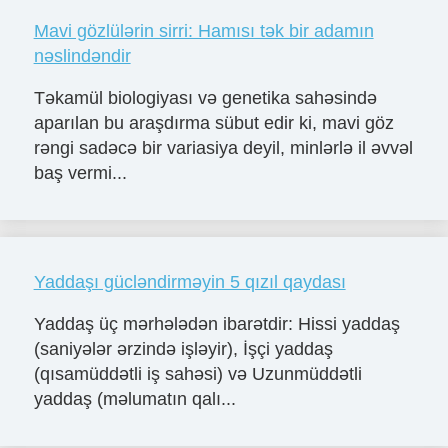
Mavi gözlülərin sirri: Hamısı tək bir adamın
nəslindəndir
Təkamül biologiyası və genetika sahəsində
aparılan bu araşdırma sübut edir ki, mavi göz
rəngi sadəcə bir variasiya deyil, minlərlə il əvvəl
baş vermi...
Yaddaşı gücləndirməyin 5 qızıl qaydası
Yaddaş üç mərhələdən ibarətdir: Hissi yaddaş
(saniyələr ərzində işləyir), İşçi yaddaş
(qısamüddətli iş sahəsi) və Uzunmüddətli
yaddaş (məlumatın qalı...