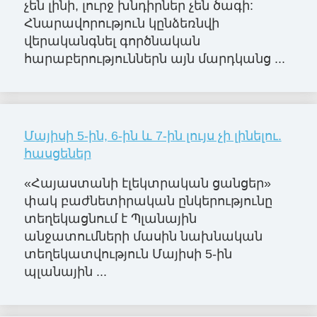
չեն լինի, լուրջ խնդիրներ չեն ծագի:
Հնարավորություն կընձեռնվի
վերականգնել գործնական
հարաբերություններն այն մարդկանց ...
Մայիսի 5-ին, 6-ին և 7-ին լույս չի լինելու.
հասցեներ
«Հայաստանի էլեկտրական ցանցեր»
փակ բաժնետիրական ընկերությունը
տեղեկացնում է Պլանային
անջատումների մասին նախնական
տեղեկատվություն Մայիսի 5-ին
պլանային ...