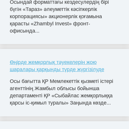
Осындай форматтағы кездесулердің бірі
бүгін «Тараз» әлеуметтік кәсіпкерлік
корпорациясы» акционерлік қоғамына
қарасты «Zhambyl Invest» фронт-
офисында...
Өңірде жемқорлық тәуекелерін жою
шаралары қарқынды түрде жүргізілуде
Осы бағытта ҚР Мемлекеттік қызметі істері
агенттінің Жамбыл облысы бойынша
департаменті ҚР «Сыбайлас жемқорлыққа
қарсы іс-қимыл туралы» Заңында көзде...