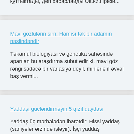
құттықтады, деп хабарлайды Ult.kz.Прези...
Mavi gözlülərin sirri: Hamısı tək bir adamın
nəslindəndir
Təkamül biologiyası və genetika sahəsində
aparılan bu araşdırma sübut edir ki, mavi göz
rəngi sadəcə bir variasiya deyil, minlərlə il əvvəl
baş vermi...
Yaddaşı gücləndirməyin 5 qızıl qaydası
Yaddaş üç mərhələdən ibarətdir: Hissi yaddaş
(saniyələr ərzində işləyir), İşçi yaddaş