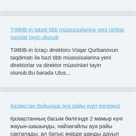
TƏBİB-in tabeli tibb müəssisələrinə yeni rəhbər
şəxslər təyin olunub
TƏBİB-in İcraçı direktoru Vüqar Qurbanovun
təqdimatı ilə bəzi tibb müəssisələrinə yeni
direktorlar və direktor müavinləri təyin
olunub.Bu barədə Ulus...
Қазақстан бойынша ауа райы күрт өзгереді
Қазақстанның басым бөлігінде 2 мамыр күні
жауын-шашынды, найзағайлы ауа райы
сақталады, ал батыс өңірде шаңды дауыл