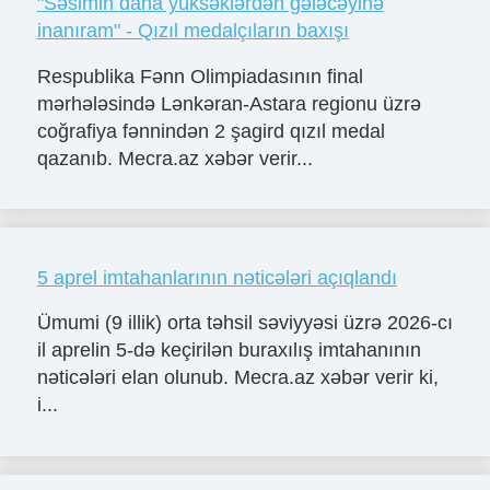
"Səsimin daha yüksəklərdən gələcəyinə
inanıram" - Qızıl medalçıların baxışı
Respublika Fənn Olimpiadasının final
mərhələsində Lənkəran-Astara regionu üzrə
coğrafiya fənnindən 2 şagird qızıl medal
qazanıb. Mecra.az xəbər verir...
5 aprel imtahanlarının nəticələri açıqlandı
Ümumi (9 illik) orta təhsil səviyyəsi üzrə 2026-cı
il aprelin 5-də keçirilən buraxılış imtahanının
nəticələri elan olunub. Mecra.az xəbər verir ki,
i...