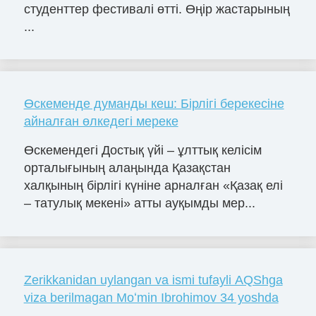
студенттер фестивалі өтті. Өңір жастарының
...
Өскеменде думанды кеш: Бірлігі берекесіне
айналған өлкедегі мереке
Өскемендегі Достық үйі – ұлттық келісім
орталығының алаңында Қазақстан
халқының бірлігі күніне арналған «Қазақ елі
– татулық мекені» атты ауқымды мер...
Zerikkanidan uylangan va ismi tufayli AQShga
viza berilmagan Moʻmin Ibrohimov 34 yoshda