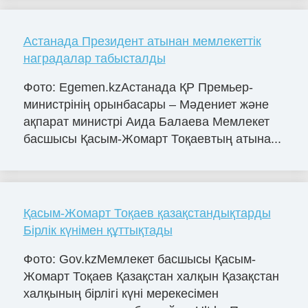
Астанада Президент атынан мемлекеттік
наградалар табысталды
Фото: Egemen.kzАстанада ҚР Премьер-
министрінің орынбасары – Мәдениет және
ақпарат министрі Аида Балаева Мемлекет
басшысы Қасым-Жомарт Тоқаевтың атына...
Қасым-Жомарт Тоқаев қазақстандықтарды
Бірлік күнімен құттықтады
Фото: Gov.kzМемлекет басшысы Қасым-
Жомарт Тоқаев Қазақстан халқын Қазақстан
халқының бірлігі күні мерекесімен