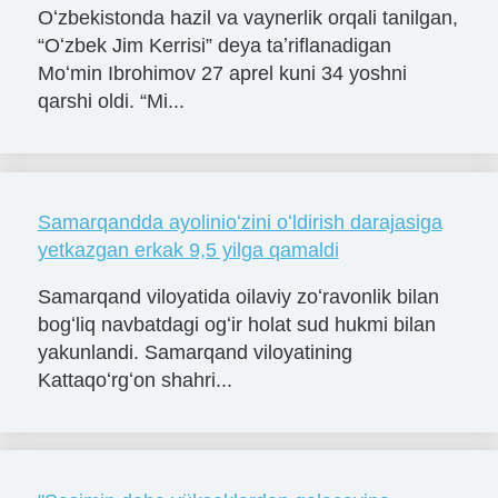
Oʻzbekistonda hazil va vaynerlik orqali tanilgan,
“Oʻzbek Jim Kerrisi” deya taʼriflanadigan
Moʻmin Ibrohimov 27 aprel kuni 34 yoshni
qarshi oldi. “Mi...
Samarqandda ayolinioʻzini oʻldirish darajasiga
yetkazgan erkak 9,5 yilga qamaldi
Samarqand viloyatida oilaviy zoʻravonlik bilan
bogʻliq navbatdagi ogʻir holat sud hukmi bilan
yakunlandi. Samarqand viloyatining
Kattaqoʻrgʻon shahri...