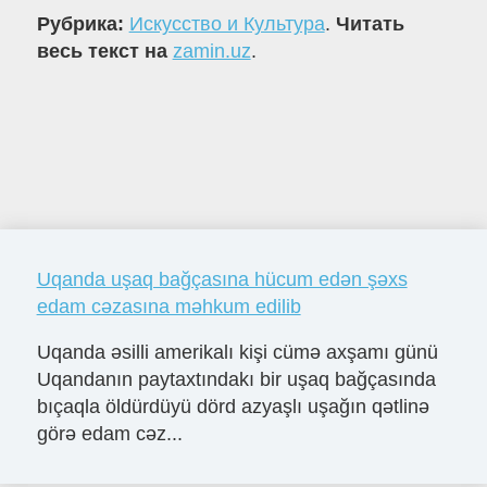
Рубрика:
Искусство и Культура
.
Читать
весь текст на
zamin.uz
.
Uqanda uşaq bağçasına hücum edən şəxs
edam cəzasına məhkum edilib
Uqanda əsilli amerikalı kişi cümə axşamı günü
Uqandanın paytaxtındakı bir uşaq bağçasında
bıçaqla öldürdüyü dörd azyaşlı uşağın qətlinə
görə edam cəz...