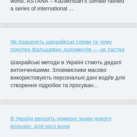
world. ASTANA – Kazakhstan’s Senate ratified
a series of international ...
Як працюють шахрайські схеми та чому
покупка фальшивих документів — це пастка
Шахрайські методи в Україні стають дедалі
витонченішими. Зловмисники масово
використовують персональні дані водіїв для
створення підробок та просуван...
В Україні вводять номерні знаки нового
кольору: для кого вони