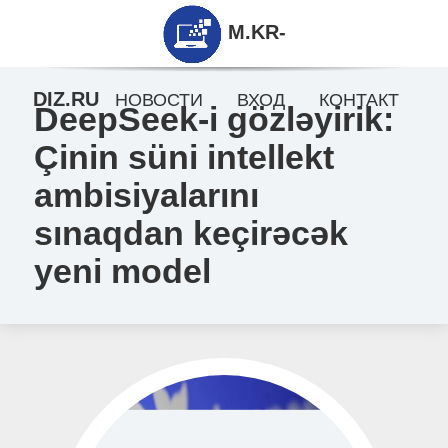
M.KR-
DIZ.RU
НОВОСТИ
ВХОД
КОНТАКТ
DeepSeek-i gözləyirik:
Çinin süni intellekt
ambisiyalarını
sınaqdan keçirəcək
yeni model