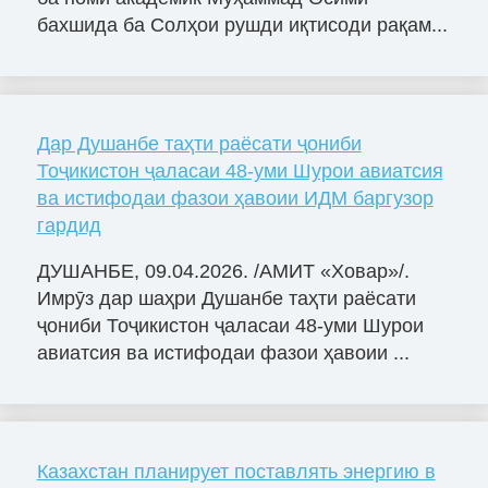
бахшида ба Солҳои рушди иқтисоди рақам...
Дар Душанбе таҳти раёсати ҷониби
Тоҷикистон ҷаласаи 48-уми Шурои авиатсия
ва истифодаи фазои ҳавоии ИДМ баргузор
гардид
ДУШАНБЕ, 09.04.2026. /АМИТ «Ховар»/.
Имрӯз дар шаҳри Душанбе таҳти раёсати
ҷониби Тоҷикистон ҷаласаи 48-уми Шурои
авиатсия ва истифодаи фазои ҳавоии ...
Казахстан планирует поставлять энергию в