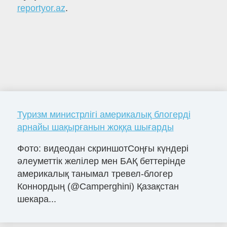
reportyor.az
.
Туризм министрлігі америкалық блогерді
арнайы шақырғанын жоққа шығарды
Фото: видеодан скриншотСоңғы күндері
әлеуметтік желілер мен БАҚ беттерінде
америкалық танымал тревел-блогер
Коннордың (@Camperghini) Қазақстан
шекара...