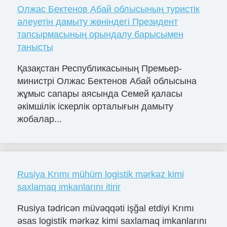
Олжас Бектенов Абай облысының туристік
әлеуетін дамыту жөніндегі Президент
тапсырмасының орындалу барысымен
танысты
Қазақстан Республикасының Премьер-
министрі Олжас Бектенов Абай облысына
жұмыс сапары аясында Семей қаласы
әкімшілік іскерлік орталығын дамыту
жобалар...
Rusiya Krımı mühüm logistik mərkəz kimi
saxlamaq imkanlarını itirir
Rusiya tədricən müvəqqəti işğal etdiyi Krımı
əsas logistik mərkəz kimi saxlamaq imkanlarını