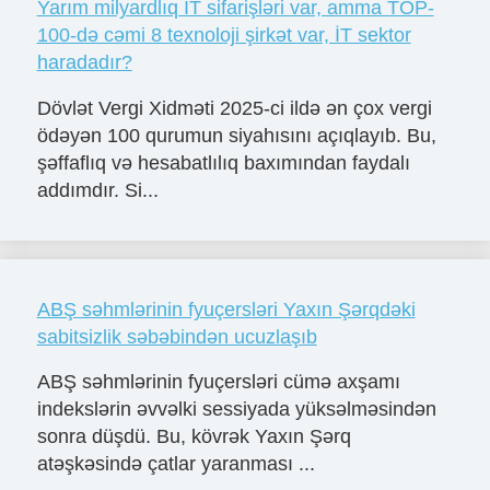
Yarım milyardlıq İT sifarişləri var, amma TOP-
100-də cəmi 8 texnoloji şirkət var, İT sektor
haradadır?
Dövlət Vergi Xidməti 2025-ci ildə ən çox vergi
ödəyən 100 qurumun siyahısını açıqlayıb. Bu,
şəffaflıq və hesabatlılıq baxımından faydalı
addımdır. Si...
ABŞ səhmlərinin fyuçersləri Yaxın Şərqdəki
sabitsizlik səbəbindən ucuzlaşıb
ABŞ səhmlərinin fyuçersləri cümə axşamı
indekslərin əvvəlki sessiyada yüksəlməsindən
sonra düşdü. Bu, kövrək Yaxın Şərq
atəşkəsində çatlar yaranması ...