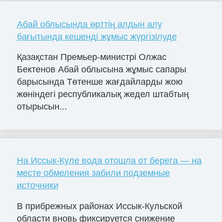
Абай облысында өрттің алдын алу
бағытында кешенді жұмыс жүргізілуде
Қазақстан Премьер-министрі Олжас
Бектенов Абай облысына жұмыс сапары
барысында Төтенше жағдайларды жою
жөніндегі республикалық жедел штабтың
отырысын...
На Иссык-Куле вода отошла от берега — на
месте обмеления забили подземные
источники
В прибрежных районах Иссык-Кульской
области вновь фиксируется снижение