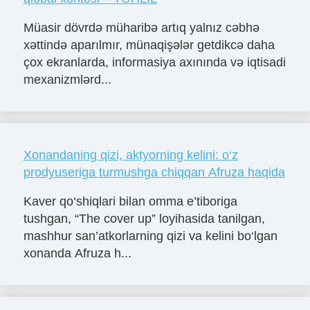
Müasir dövrdə müharibə artıq yalnız cəbhə
xəttində aparılmır, münaqişələr getdikcə daha
çox ekranlarda, informasiya axınında və iqtisadi
mexanizmlərd...
Xonandaning qizi, aktyorning kelini: o‘z
prodyuseriga turmushga chiqqan Afruza haqida
Kaver qo‘shiqlari bilan omma e’tiboriga
tushgan, “The cover up” loyihasida tanilgan,
mashhur san’atkorlarning qizi va kelini bo‘lgan
xonanda Afruza h...