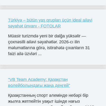
Türkiyə – bütün yaş qrupları üçün ideal ailəvi
səyahət ünvanı - FOTOLAR
Müasir turizmdə yeni bir dalğa yüksəlir —
çoxnəsilli ailəvi səyahətlər. 2026-cı ilin
məlumatlarına görə, istirahətə çıxanların 31
faizi ailə üzvləri ...
“VB Team Academy: Қазақстан
волейболындағы жаңа деңгей”
Қазақстанның спорт әлемінде небәрі бір
жылға жетпейтін уақыт ішінде нағыз