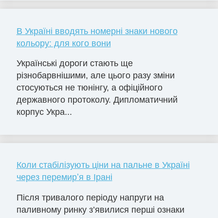
В Україні вводять номерні знаки нового
кольору: для кого вони
Українські дороги стають ще
різнобарвнішими, але цього разу зміни
стосуються не тюнінгу, а офіційного
державного протоколу. Дипломатичний
корпус Укра...
Коли стабілізують ціни на пальне в Україні
через перемирʼя в Ірані
Після тривалого періоду напруги на
паливному ринку з’явилися перші ознаки