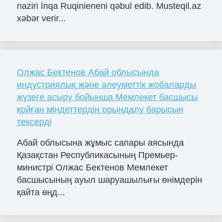
naziri İnqa Ruqinieneni qəbul edib. Musteqil.az
xəbər verir...
Олжас Бектенов Абай облысында
индустриялық және әлеуметтік жобаларды
жүзеге асыру бойынша Мемлекет басшысы
қойған міндеттердің орындалу барысын
тексерді
Абай облысына жұмыс сапары аясында
Қазақстан Республикасының Премьер-
министрі Олжас Бектенов Мемлекет
басшысының ауыл шаруашылығы өнімдерін
қайта өңд...