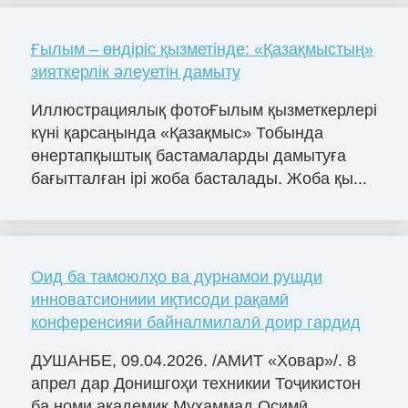
Ғылым – өндіріс қызметінде: «Қазақмыстың»
зияткерлік әлеуетін дамыту
Иллюстрациялық фотоҒылым қызметкерлері
күні қарсаңында «Қазақмыс» Тобында
өнертапқыштық бастамаларды дамытуға
бағытталған ірі жоба басталады. Жоба қы...
Оид ба тамоюлҳо ва дурнамои рушди
инноватсиониии иқтисоди рақамӣ
конференсияи байналмилалӣ доир гардид
ДУШАНБЕ, 09.04.2026. /АМИТ «Ховар»/. 8
апрел дар Донишгоҳи техникии Тоҷикистон
ба номи академик Муҳаммад Осимӣ