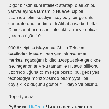
Digər bir Çin süni intellekt startapı olan Zhipu,
yanvar ayında tamamilə Huawei çipləri
üzərində təlim keçdiyini söylədiyi bir görüntü
generatorunu təqdim etdi.Alibaba isə bu həftə
Çinin cənubunda süni intellekt təlimi və nəticə
çıxarma üçün 10.
000 öz çipi ilə işləyən və China Telecom
tərəfindən idarə olunan yeni bir məlumat
mərkəzi açacağını bildirdi.DeepSeek-ə gəldikdə
isə, "əgər onlar V4-ü tamamilə Huawei silikonu
üzərində uğurla təlim keçiriblərsə, bu, geosiyasi
texnologiya mənzərəsində əhəmiyyətli bir
dəyişiklik olduğunu göstərir", - deyə Vu bildirib.
Reportyor.az.
Рубрика:
Hi-Tech
.
Читать весь текст на