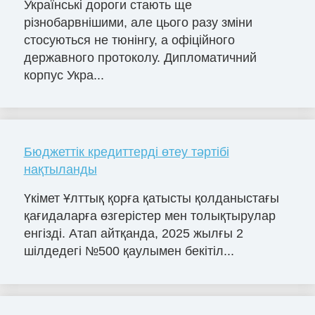
Українські дороги стають ще
різнобарвнішими, але цього разу зміни
стосуються не тюнінгу, а офіційного
державного протоколу. Дипломатичний
корпус Укра...
Бюджеттік кредиттерді өтеу тәртібі
нақтыланды
Үкімет Ұлттық қорға қатысты қолданыстағы
қағидаларға өзгерістер мен толықтырулар
енгізді. Атап айтқанда, 2025 жылғы 2
шілдедегі №500 қаулымен бекітіл...