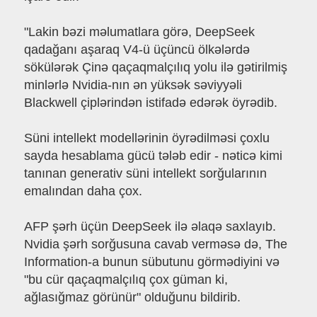
"Lakin bəzi məlumatlara görə, DeepSeek
qadağanı aşaraq V4-ü üçüncü ölkələrdə
sökülərək Çinə qaçaqmalçılıq yolu ilə gətirilmiş
minlərlə Nvidia-nın ən yüksək səviyyəli
Blackwell çiplərindən istifadə edərək öyrədib.
Süni intellekt modellərinin öyrədilməsi çoxlu
sayda hesablama gücü tələb edir - nəticə kimi
tanınan generativ süni intellekt sorğularının
emalından daha çox.
AFP şərh üçün DeepSeek ilə əlaqə saxlayıb.
Nvidia şərh sorğusuna cavab verməsə də, The
Information-a bunun sübutunu görmədiyini və
"bu cür qaçaqmalçılıq çox güman ki,
ağlasığmaz görünür" olduğunu bildirib.