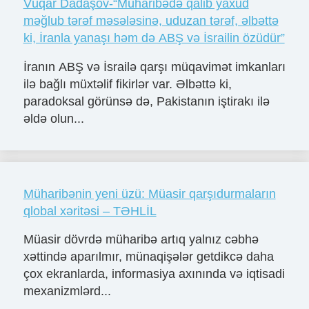
Vüqar Dadaşov-“Müharibədə qalib yaxud
məğlub tərəf məsələsinə, uduzan tərəf, əlbəttə
ki, İranla yanaşı həm də ABŞ və İsrailin özüdür”
İranın ABŞ və İsrailə qarşı müqavimət imkanları
ilə bağlı müxtəlif fikirlər var. Əlbəttə ki,
paradoksal görünsə də, Pakistanın iştirakı ilə
əldə olun...
Müharibənin yeni üzü: Müasir qarşıdurmaların
qlobal xəritəsi – TƏHLİL
Müasir dövrdə müharibə artıq yalnız cəbhə
xəttində aparılmır, münaqişələr getdikcə daha
çox ekranlarda, informasiya axınında və iqtisadi
mexanizmlərd...