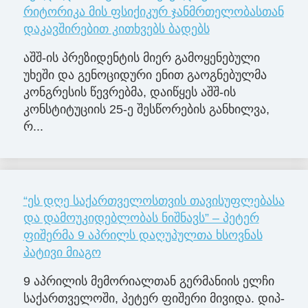
რიტორიკა მის ფსიქიკურ ჯანმრთელობასთან
დაკავშირებით კითხვებს ბადებს
აშშ-ის პრეზიდენტის მიერ გამოყენებული
უხეში და გენოციდური ენით გაოგნებულმა
კონგრესის წევრებმა, დაიწყეს აშშ-ის
კონსტიტუციის 25-ე შესწორების განხილვა,
რ...
“ეს დღე საქართველოსთვის თავისუფლებასა
და დამოუკიდებლობას ნიშნავს” – პეტერ
ფიშერმა 9 აპრილს დაღუპულთა ხსოვნას
პატივი მიაგო
9 აპ­რი­ლის მე­მო­რი­ალ­თან გერ­მა­ნი­ის ელჩი
სა­ქარ­თვე­ლო­ში, პე­ტერ ფი­შე­რი მი­ვი­და. დიპ­