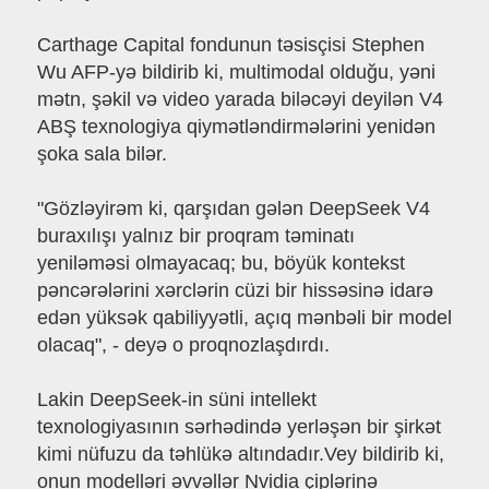
Carthage Capital fondunun təsisçisi Stephen
Wu AFP-yə bildirib ki, multimodal olduğu, yəni
mətn, şəkil və video yarada biləcəyi deyilən V4
ABŞ texnologiya qiymətləndirmələrini yenidən
şoka sala bilər.
"Gözləyirəm ki, qarşıdan gələn DeepSeek V4
buraxılışı yalnız bir proqram təminatı
yeniləməsi olmayacaq; bu, böyük kontekst
pəncərələrini xərclərin cüzi bir hissəsinə idarə
edən yüksək qabiliyyətli, açıq mənbəli bir model
olacaq", - deyə o proqnozlaşdırdı.
Lakin DeepSeek-in süni intellekt
texnologiyasının sərhədində yerləşən bir şirkət
kimi nüfuzu da təhlükə altındadır.Vey bildirib ki,
onun modelləri əvvəllər Nvidia çiplərinə