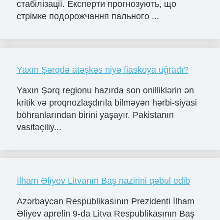
стабілізації. Експерти прогнозують, що
стрімке подорожчання пального ...
Yaxın Şərqdə atəşkəs niyə fiaskoya uğradı?
Yaxın Şərq regionu hazırda son onilliklərin ən
kritik və proqnozlaşdırıla bilməyən hərbi-siyasi
böhranlarından birini yaşayır. Pakistanın
vasitəçiliy...
İlham Əliyev Litvanın Baş nazirini qəbul edib
Azərbaycan Respublikasının Prezidenti İlham
Əliyev aprelin 9-da Litva Respublikasının Baş