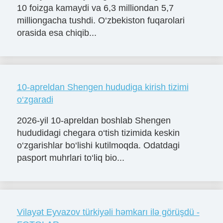
10 foizga kamaydi va 6,3 milliondan 5,7
milliongacha tushdi. O‘zbekiston fuqarolari
orasida esa chiqib...
10-apreldan Shengen hududiga kirish tizimi
o‘zgaradi
2026-yil 10-apreldan boshlab Shengen
hududidagi chegara o‘tish tizimida keskin
o‘zgarishlar bo‘lishi kutilmoqda. Odatdagi
pasport muhrlari to‘liq bio...
Vilayət Eyvazov türkiyəli həmkarı ilə görüşdü -