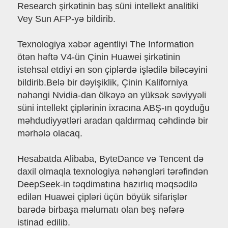
Research şirkətinin baş süni intellekt analitiki
Vey Sun AFP-yə bildirib.
Texnologiya xəbər agentliyi The Information
ötən həftə V4-ün Çinin Huawei şirkətinin
istehsal etdiyi ən son çiplərdə işlədilə biləcəyini
bildirib.Belə bir dəyişiklik, Çinin Kaliforniya
nəhəngi Nvidia-dan ölkəyə ən yüksək səviyyəli
süni intellekt çiplərinin ixracına ABŞ-ın qoyduğu
məhdudiyyətləri aradan qaldırmaq cəhdində bir
mərhələ olacaq.
Hesabatda Alibaba, ByteDance və Tencent də
daxil olmaqla texnologiya nəhəngləri tərəfindən
DeepSeek-in təqdimatına hazırlıq məqsədilə
edilən Huawei çipləri üçün böyük sifarişlər
barədə birbaşa məlumatı olan beş nəfərə
istinad edilib.