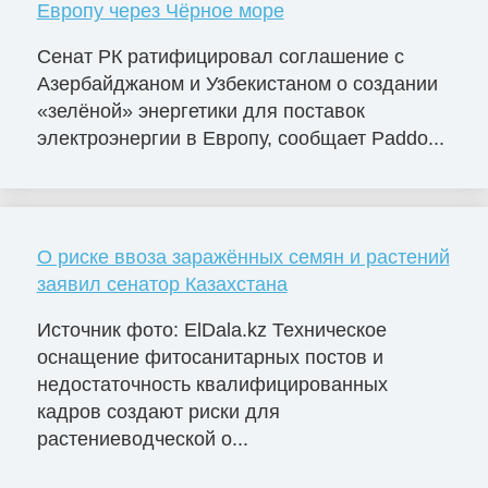
Европу через Чёрное море
Сенат РК ратифицировал соглашение с
Азербайджаном и Узбекистаном о создании
«зелёной» энергетики для поставок
электроэнергии в Европу, сообщает Paddo...
О риске ввоза заражённых семян и растений
заявил сенатор Казахстана
Источник фото: ElDala.kz Техническое
оснащение фитосанитарных постов и
недостаточность квалифицированных
кадров создают риски для
растениеводческой о...