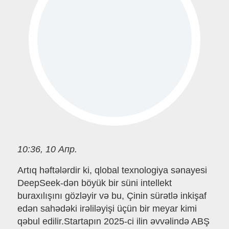
10:36, 10 Апр.
Artıq həftələrdir ki, qlobal texnologiya sənayesi
DeepSeek-dən böyük bir süni intellekt
buraxılışını gözləyir və bu, Çinin sürətlə inkişaf
edən sahədəki irəliləyişi üçün bir meyar kimi
qəbul edilir.Startapın 2025-ci ilin əvvəlində ABŞ