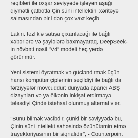
rəqibləri ilə oxşar səviyyədə işləyən aşağı
qiymətli çatbotla Çin süni intellektini xəritəyə
salmasından bir ildən çox vaxt keçib.
Lakin, tezliklə satışa çıxarılacağı ilə bağlı
xəbərlərə və şayiələrə baxmayaraq, DeepSeek-
in növbəti nəsil "V4" modeli heç yerdə
görünmür.
Yeni sistemi öyrətmək və gücləndirmək üçün
hansı kompüter çiplərinin seçildiyi ilə bağlı da
fərziyyələr mövcuddur: dünyada aparıcı ABŞ
dizaynları və ya ölkənin inkişaf etdirməyə
tələsdiyi Çində istehsal olunmuş alternativlər.
"Bunu bilmək vacibdir, çünki bir səviyyədə bu,
Çinin süni intellekt sahəsində özünütəmin etmə
trayektoriyasının bir siqnalıdır", - Counterpoint