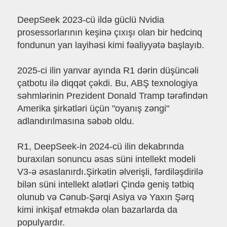
DeepSeek 2023-cü ildə güclü Nvidia
prosessorlarının keşinə çıxışı olan bir hedcinq
fondunun yan layihəsi kimi fəaliyyətə başlayıb.
2025-ci ilin yanvar ayında R1 dərin düşüncəli
çatbotu ilə diqqət çəkdi. Bu, ABŞ texnologiya
səhmlərinin Prezident Donald Tramp tərəfindən
Amerika şirkətləri üçün "oyanış zəngi"
adlandırılmasına səbəb oldu.
R1, DeepSeek-in 2024-cü ilin dekabrında
buraxılan sonuncu əsas süni intellekt modeli
V3-ə əsaslanırdı.Şirkətin əlverişli, fərdiləşdirilə
bilən süni intellekt alətləri Çində geniş tətbiq
olunub və Cənub-Şərqi Asiya və Yaxın Şərq
kimi inkişaf etməkdə olan bazarlarda da
populyardır.