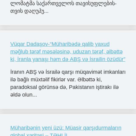
ლო­მატ­მა სა­ქარ­თვე­ლოს თა­ვი­სუფ­ლე­ბის­
თვის და­ღუ­პუ...
Vüqar Dadaşov-“Müharibədə qalib yaxud
məğlub tərəf məsələsinə, uduzan tərəf, əlbəttə
ki, İranla yanaşı həm də ABŞ və İsrailin özüdür”
İranın ABŞ və İsrailə qarşı müqavimət imkanları
ilə bağlı müxtəlif fikirlər var. Əlbəttə ki,
paradoksal görünsə də, Pakistanın iştirakı ilə
əldə olun...
Müharibənin yeni üzü: Müasir qarşıdurmaların
qlobal xəritəsi – TƏHLİL