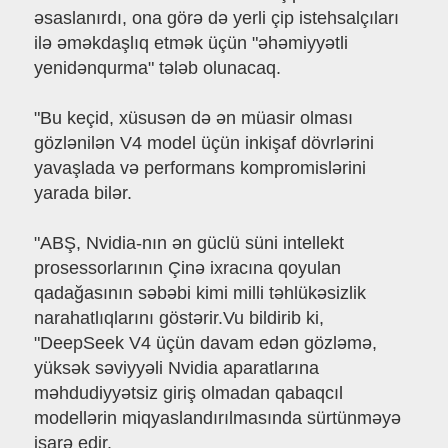
əsaslanırdı, ona görə də yerli çip istehsalçıları
ilə əməkdaşlıq etmək üçün "əhəmiyyətli
yenidənqurma" tələb olunacaq.
"Bu keçid, xüsusən də ən müasir olması
gözlənilən V4 model üçün inkişaf dövrlərini
yavaşlada və performans kompromislərini
yarada bilər.
"ABŞ, Nvidia-nın ən güclü süni intellekt
prosessorlarının Çinə ixracına qoyulan
qadağasının səbəbi kimi milli təhlükəsizlik
narahatlıqlarını göstərir.Vu bildirib ki,
"DeepSeek V4 üçün davam edən gözləmə,
yüksək səviyyəli Nvidia aparatlarına
məhdudiyyətsiz giriş olmadan qabaqcıl
modellərin miqyaslandırılmasında sürtünməyə
işarə edir.