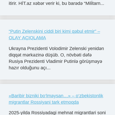
itirir. HİT.az xəbər verir ki, bu barədə “Mili̇tarn...
“Putin Zelenskini ciddi biri kimi qəbul etmir” –
OLAY AÇIQLAMA
Ukrayna Prezidenti Volodimir Zelenski yenidən
diqqət mərkəzinə düşüb. O, növbəti dəfə
Rusiya Prezidenti Vladimir Putinlə görüşməyə
hazır olduğunu açı...
«Baribir bizniki bo‘lmaysan…» – o‘zbekistonlik
migrantlar Rossiyani tark etmoqda
2025-yilda Rossiyadagi mehnat migrantlari soni