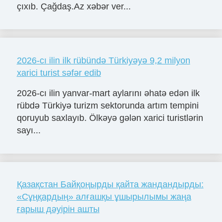
çıxıb. Çağdaş.Az xəbər ver...
2026-cı ilin ilk rübündə Türkiyəyə 9,2 milyon
xarici turist səfər edib
2026-cı ilin yanvar-mart aylarını əhatə edən ilk
rübdə Türkiyə turizm sektorunda artım tempini
qoruyub saxlayıb. Ölkəyə gələn xarici turistlərin
sayı...
Қазақстан Байқоңырды қайта жандандырды:
«Сұңқардың» алғашқы ұшырылымы жаңа
ғарыш дәуірін ашты