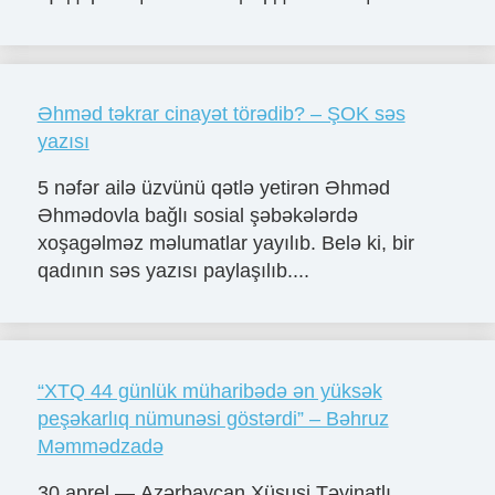
Əhməd təkrar cinayət törədib? – ŞOK səs
yazısı
5 nəfər ailə üzvünü qətlə yetirən Əhməd
Əhmədovla bağlı sosial şəbəkələrdə
xoşagəlməz məlumatlar yayılıb. Belə ki, bir
qadının səs yazısı paylaşılıb....
“XTQ 44 günlük müharibədə ən yüksək
peşəkarlıq nümunəsi göstərdi” – Bəhruz
Məmmədzadə
30 aprel — Azərbaycan Xüsusi Təyinatlı