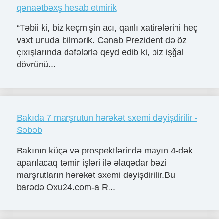
qənaətbəxş hesab etmirik
“Təbii ki, biz keçmişin acı, qanlı xatirələrini heç
vaxt unuda bilmərik. Cənab Prezident də öz
çıxışlarında dəfələrlə qeyd edib ki, biz işğal
dövrünü...
Bakıda 7 marşrutun hərəkət sxemi dəyişdirilir -
Səbəb
Bakının küçə və prospektlərində mayın 4-dək
aparılacaq təmir işləri ilə əlaqədar bəzi
marşrutların hərəkət sxemi dəyişdirilir.Bu
barədə Oxu24.com-a R...