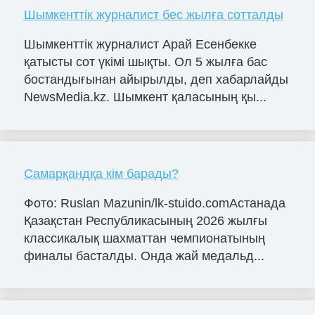
Шымкенттік журналист бес жылға сотталды
Шымкенттік журналист Арай Есенбекке
қатысты сот үкімі шықты. Ол 5 жылға бас
бостандығынан айырылды, деп хабарлайды
NewsMedia.kz. Шымкент қаласының қы...
Самарқандқа кім барады?
Фото: Ruslan Mazunin/lk-stuido.comАстанада
Қазақстан Республикасының 2026 жылғы
классикалық шахматтан чемпионатының
финалы басталды. Онда жай медальд...