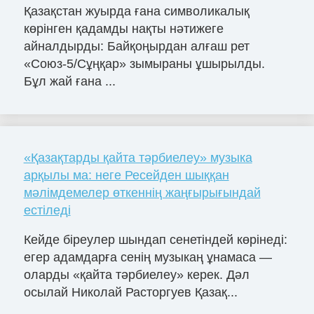
Қазақстан жуырда ғана символикалық
көрінген қадамды нақты нәтижеге
айналдырды: Байқоңырдан алғаш рет
«Союз-5/Сұңқар» зымыраны ұшырылды.
Бұл жай ғана ...
«Қазақтарды қайта тәрбиелеу» музыка
арқылы ма: неге Ресейден шыққан
мәлімдемелер өткеннің жаңғырығындай
естіледі
Кейде біреулер шындап сенетіндей көрінеді:
егер адамдарға сенің музыкаң ұнамаса —
оларды «қайта тәрбиелеу» керек. Дәл
осылай Николай Расторгуев Қазақ...