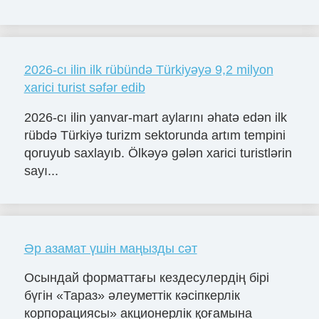
2026-cı ilin ilk rübündə Türkiyəyə 9,2 milyon
xarici turist səfər edib
2026-cı ilin yanvar-mart aylarını əhatə edən ilk
rübdə Türkiyə turizm sektorunda artım tempini
qoruyub saxlayıb. Ölkəyə gələn xarici turistlərin
sayı...
Әр азамат үшін маңызды сәт
Осындай форматтағы кездесулердің бірі
бүгін «Тараз» әлеуметтік кәсіпкерлік
корпорациясы» акционерлік қоғамына