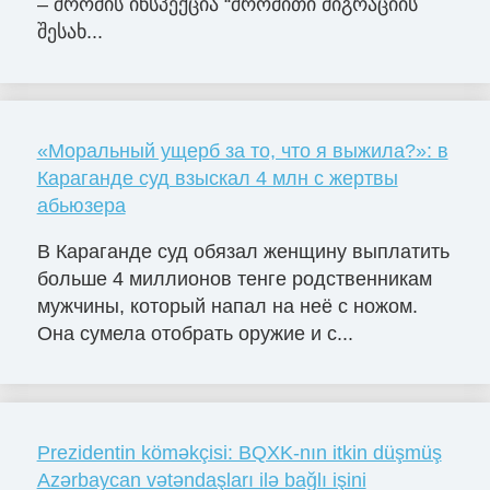
– შრომის ინსპექცია “შრომითი მიგრაციის
შესახ...
«Моральный ущерб за то, что я выжила?»: в
Караганде суд взыскал 4 млн с жертвы
абьюзера
В Караганде суд обязал женщину выплатить
больше 4 миллионов тенге родственникам
мужчины, который напал на неё с ножом.
Она сумела отобрать оружие и с...
Prezidentin köməkçisi: BQXK-nın itkin düşmüş
Azərbaycan vətəndaşları ilə bağlı işini