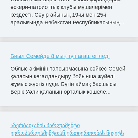
әскери-патриоттық клубы мүшелерімен
кездесті. Сәуір айының 19-ы мен 25-і
аралығында Өзбекстан Республикасының...
Биыл Семейде 8 мың түп ағаш егіледі
Облыс әкімінің тапсырмасына сәйкес Семей
қаласын көгалдандыру бойынша жүйелі
жұмыс жүргізілуде. Бүгін аймақ басшысы
Берік Уәли қаланың орталық көшеле...
აზერბაიჯანის პარლამენტი
ევროპარლამენტთან ურთიერთობას წყვეტს