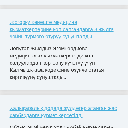
Жогорку Кеңеште медицина
кызматкерлерине кол салгандарга 8 жылга
чейин түрмөгө отуруу сунушталды
Депутат Жылдыз Эгембердиева
медициналык кызматкерлерди кол
салуулардан коргоону күчөтүү үчүн
Кылмыш-жаза кодексине өзүнчө статья
киргизүүнү сунуштады...
Халықаралық додада жүлдегер атанған жас
сарбаздарға құрмет көрсетілді
Облыс әкімі Берік Уәли «Абай қырандары»