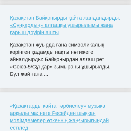
Қазақстан Байқоңырды қайта жандандырды:
«Сұңқардың» алғашқы ұшырылымы жаңа
ғарыш дәуірін ашты
Қазақстан жуырда ғана символикалық
көрінген қадамды нақты нәтижеге
айналдырды: Байқоңырдан алғаш рет
«Союз-5/Сұңқар» зымыраны ұшырылды.
Бұл жай ғана ...
«Қазақтарды қайта тәрбиелеу» музыка
арқылы ма: неге Ресейден шыққан
мәлімдемелер өткеннің жаңғырығындай
естіледі