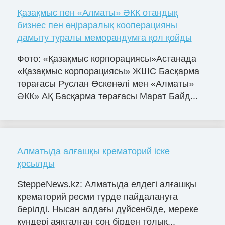
Қазақмыс пен «Алматы» ӘКК отандық
бизнес пен өңіраралық кооперацияны
дамыту туралы меморандумға қол қойды
Фото: «Қазақмыс корпорациясы»Астанада
«Қазақмыс корпорациясы» ЖШС Басқарма
төрағасы Руслан Өскенәлі мен «Алматы»
ӘКК» АҚ Басқарма төрағасы Марат Байд...
Алматыда алғашқы крематорий іске
қосылды
SteppeNews.kz: Алматыда елдегі алғашқы
крематорий ресми түрде пайдалануға
берілді. Нысан алдағы дүйсенбіде, мереке
күндері аяқталған соң бірден толық...