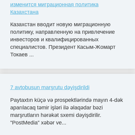
изменится миграционная политика
Казахстана
Казахстан вводит новую миграционную
политику, направленную на привлечение
инвесторов и квалифицированных
специалистов. Президент Касым-Жомарт
Токаев ...
7 avtobusun marşrutu dəyişdirildi
Paytaxtın küçə və prospektlərində mayın 4-dək
aparılacaq təmir işləri ilə əlaqədar bəzi
marşrutların hərəkət sxemi dəyişdirilir.
”PostMedia” xəbər ve...