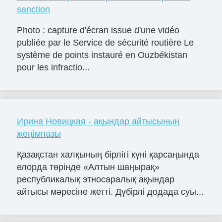
sanction
Photo : capture d'écran issue d'une vidéo
publiée par le Service de sécurité routière Le
système de points instauré en Ouzbékistan
pour les infractio...
Ирина Новицкая - ақындар айтысының
жеңімпазы
Қазақстан халқының бірлігі күні қарсаңында
елорда төрінде «Алтын шаңырақ»
республикалық этносаралық ақындар
айтысы мәресіне жетті. Дүбірлі додада суы...