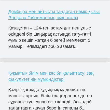
Домбыра мен айтысты таңдаған неміс қызы:
Эльдана Габерманның өмір жолы
Қазақстан – 124-тен астам ұлт пен ұлыс
өкілдері бір шаңырақ астында тату-тәтті
ғұмыр кешіп жатқан бірегей мемлекет. 1
мамыр – еліміздегі әрбір азамат...
Құқықтық білім мен кәсіби қалыптасу: заң
факультетінің мүмкіндіктері
Қазіргі қоғамда құқықтық мәдениеттің
маңызы артып, білікті заңгерлерге деген
сұраныс күн санап өсіп келеді. Осындай
талаптарға жауап беретін сапалы б...