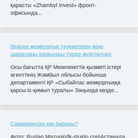
қарасты «Zhambyl Invest» фронт-
офисында...
Өңірде жемқорлық тәуекелерін жою
шаралары қарқынды түрде жүргізілуде
Осы бағытта ҚР Мемлекеттік қызметі істері
агенттінің Жамбыл облысы бойынша
департаменті ҚР «Сыбайлас жемқорлыққа
қарсы іс-қимыл туралы» Заңында көзде...
Самарқандқа кім барады?
Фото: Ruslan Mazunin/lk-stuido.comАстанада