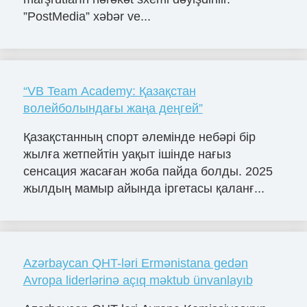
”PostMedia” xəbər ve...
“VB Team Academy: Қазақстан
волейболындағы жаңа деңгей”
Қазақстанның спорт әлемінде небәрі бір
жылға жетпейтін уақыт ішінде нағыз
сенсация жасаған жоба пайда болды. 2025
жылдың мамыр айында іргетасы қаланғ...
Azərbaycan QHT-ləri Ermənistana gedən
Avropa liderlərinə açıq məktub ünvanlayıb