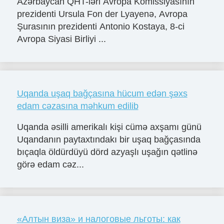
Azərbaycan QHT-ləri Avropa Komissiyasının
prezidenti Ursula Fon der Lyayenə, Avropa
Şurasının prezidenti Antonio Kostaya, 8-ci
Avropa Siyasi Birliyi ...
Uqanda uşaq bağçasına hücum edən şəxs
edam cəzasına məhkum edilib
Uqanda əsilli amerikalı kişi cümə axşamı günü
Uqandanın paytaxtındakı bir uşaq bağçasında
bıçaqla öldürdüyü dörd azyaşlı uşağın qətlinə
görə edam cəz...
«Алтын виза» и налоговые льготы: как