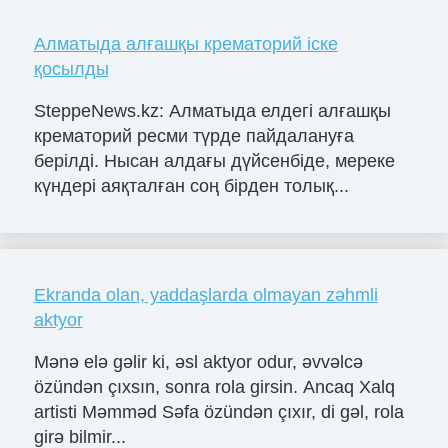
Алматыда алғашқы крематорий іске
қосылды
SteppeNews.kz: Алматыда елдегі алғашқы
крематорий ресми түрде пайдалануға
берілді. Нысан алдағы дүйсенбіде, мереке
күндері аяқталған соң бірден толық...
Ekranda olan, yaddaşlarda olmayan zəhmli
aktyor
Mənə elə gəlir ki, əsl aktyor odur, əvvəlcə
özündən çıxsın, sonra rola girsin. Ancaq Xalq
artisti Məmməd Səfa özündən çıxır, di gəl, rola
girə bilmir...