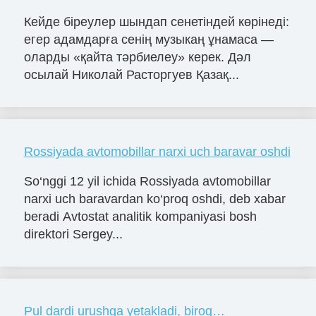
Кейде біреулер шындап сенетіндей көрінеді:
егер адамдарға сенің музыкаң ұнамаса —
оларды «қайта тәрбиелеу» керек. Дәл
осылай Николай Расторгуев Қазақ...
Rossiyada avtomobillar narxi uch baravar oshdi
So‘nggi 12 yil ichida Rossiyada avtomobillar
narxi uch baravardan ko‘proq oshdi, deb xabar
beradi Avtostat analitik kompaniyasi bosh
direktori Sergey...
Pul dardi urushga yetakladi, biroq…