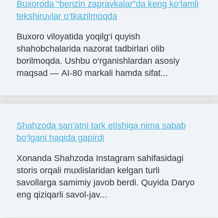
Buxoroda “benzin zapravkalar”da keng ko‘lamli
tekshiruvlar o‘tkazilmoqda
Buxoro viloyatida yoqilg‘i quyish
shahobchalarida nazorat tadbirlari olib
borilmoqda. Ushbu o‘rganishlardan asosiy
maqsad — AI-80 markali hamda sifat...
Shahzoda san’atni tark etishiga nima sabab
bo‘lgani haqida gapirdi
Xonanda Shahzoda Instagram sahifasidagi
storis orqali muxlislaridan kelgan turli
savollarga samimiy javob berdi. Quyida Daryo
eng qiziqarli savol-jav...