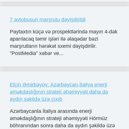
7 avtobusun marşrutu dəyişdirildi
Paytaxtın küçə və prospektlərində mayın 4-dək
aparılacaq təmir işləri ilə əlaqədar bəzi
marşrutların hərəkət sxemi dəyişdirilir.
”PostMedia” xəbər ve...
Elçin Əmirbəyov: Azərbaycan-İtaliya enerji
əməkdaşlığının strateji əhəmiyyəti daha da
aydın şəkildə üzə çıxıb
Azərbaycanla İtaliya arasında enerji
əməkdaşlığının strateji əhəmiyyəti Hörmüz
böhranından sonra daha da aydın şəkildə üzə