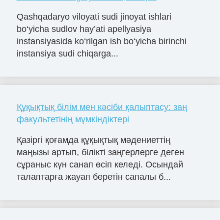
Qashqadaryo viloyati sudi jinoyat ishlari
bo‘yicha sudlov hay’ati apellyasiya
instansiyasida ko‘rilgan ish bo‘yicha birinchi
instansiya sudi chiqarga...
Құқықтық білім мен кәсіби қалыптасу: заң
факультетінің мүмкіндіктері
Қазіргі қоғамда құқықтық мәдениеттің
маңызы артып, білікті заңгерлерге деген
сұраныс күн санап өсіп келеді. Осындай
талаптарға жауап беретін сапалы б...