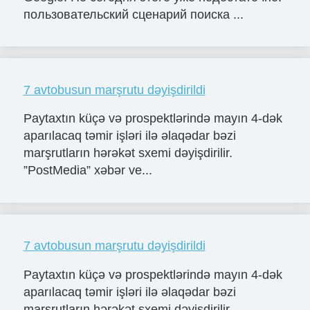
пользовательский сценарий поиска ...
7 avtobusun marşrutu dəyişdirildi
Paytaxtın küçə və prospektlərində mayın 4-dək
aparılacaq təmir işləri ilə əlaqədar bəzi
marşrutların hərəkət sxemi dəyişdirilir.
”PostMedia” xəbər ve...
7 avtobusun marşrutu dəyişdirildi
Paytaxtın küçə və prospektlərində mayın 4-dək
aparılacaq təmir işləri ilə əlaqədar bəzi
marşrutların hərəkət sxemi dəyişdirilir.