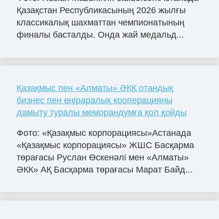
Қазақстан Республикасының 2026 жылғы
классикалық шахматтан чемпионатының
финалы басталды. Онда жай медальд...
Қазақмыс пен «Алматы» ӘКК отандық
бизнес пен өңіраралық кооперацияны
дамыту туралы меморандумға қол қойды
Фото: «Қазақмыс корпорациясы»Астанада
«Қазақмыс корпорациясы» ЖШС Басқарма
төрағасы Руслан Өскенәлі мен «Алматы»
ӘКК» АҚ Басқарма төрағасы Марат Байд...