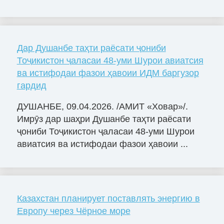
Дар Душанбе таҳти раёсати ҷониби
Тоҷикистон ҷаласаи 48-уми Шурои авиатсия
ва истифодаи фазои ҳавоии ИДМ баргузор
гардид
ДУШАНБЕ, 09.04.2026. /АМИТ «Ховар»/.
Имрӯз дар шаҳри Душанбе таҳти раёсати
ҷониби Тоҷикистон ҷаласаи 48-уми Шурои
авиатсия ва истифодаи фазои ҳавоии ...
Казахстан планирует поставлять энергию в
Европу через Чёрное море