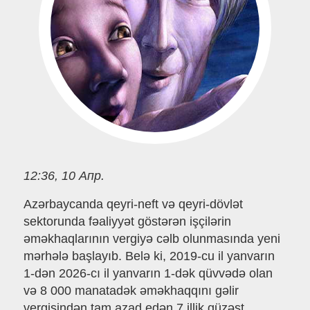
12:36, 10 Апр.
Azərbaycanda qeyri-neft və qeyri-dövlət
sektorunda fəaliyyət göstərən işçilərin
əməkhaqlarının vergiyə cəlb olunmasında yeni
mərhələ başlayıb. Belə ki, 2019-cu il yanvarın
1-dən 2026-cı il yanvarın 1-dək qüvvədə olan
və 8 000 manatadək əməkhaqqını gəlir
vergisindən tam azad edən 7 illik güzəşt