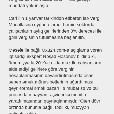
müddəti yekunlaşıb.
Cari ilin 1 yanvar tarixindən etibarən isə Vergi
Məcəlləsinə uyğun olaraq, həmin sektorda
çalışanların aylıq gəlirlərindən 3% dərəcəsi ilə
gəlir vergisinin tutulmasına başlanılıb.
Məsələ ilə bağlı Oxu24.com-a açıqlama verən
iqtisadçı ekspert Rəşad Həsənov bildirib ki,
ümumiyyətlə 2019-cu ildə muzdlu çalışanların
əldə etdiyi gəlirlərə görə verginin
hesablanmasının dayandırılmasında əsas
səbəb əmək münasibətlərinin ağardılması,
qeyri-formal əmək bazarı ilə mübarizə və bu
prosesdə müəyyən təşviqedici mühitin
yaradılmasından qaynaqlanmışdı: “Ötən dövr
ərzində bununla bağlı, təbii ki, müəyyən
nəticələr oldu.