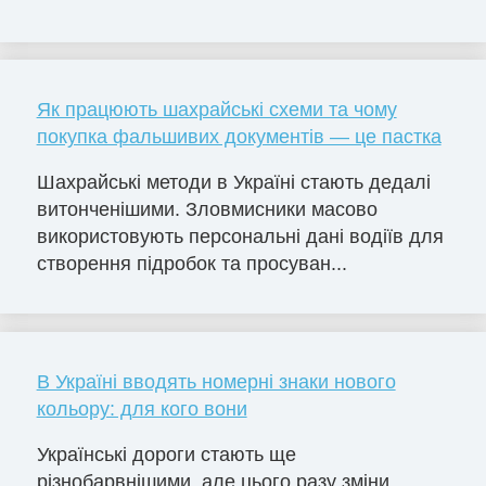
Як працюють шахрайські схеми та чому
покупка фальшивих документів — це пастка
Шахрайські методи в Україні стають дедалі
витонченішими. Зловмисники масово
використовують персональні дані водіїв для
створення підробок та просуван...
В Україні вводять номерні знаки нового
кольору: для кого вони
Українські дороги стають ще
різнобарвнішими, але цього разу зміни