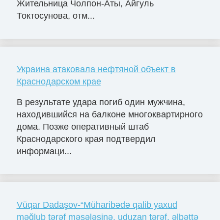
Жительница Чолпон-Аты, Айгуль
Токтосунова, отм...
Украина атаковала нефтяной объект в
Краснодарском крае
В результате удара погиб один мужчина,
находившийся на балконе многоквартирного
дома. Позже оперативный штаб
Краснодарского края подтвердил
информаци...
Vüqar Dadaşov-“Müharibədə qalib yaxud
məğlub tərəf məsələsinə, uduzan tərəf, əlbəttə