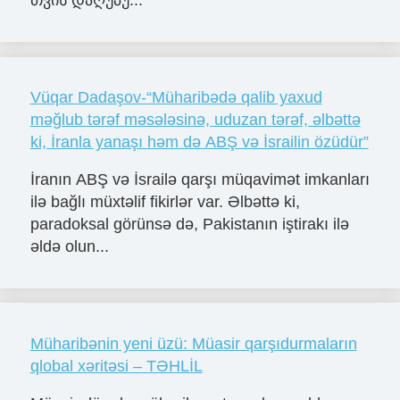
თვის და­ღუ­პუ...
Vüqar Dadaşov-“Müharibədə qalib yaxud
məğlub tərəf məsələsinə, uduzan tərəf, əlbəttə
ki, İranla yanaşı həm də ABŞ və İsrailin özüdür”
İranın ABŞ və İsrailə qarşı müqavimət imkanları
ilə bağlı müxtəlif fikirlər var. Əlbəttə ki,
paradoksal görünsə də, Pakistanın iştirakı ilə
əldə olun...
Müharibənin yeni üzü: Müasir qarşıdurmaların
qlobal xəritəsi – TƏHLİL