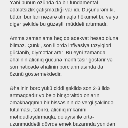
Yəni bunun özündə də bir fundamental
ədalətsizlik çatışmazlığı var idi. Düşünürəm ki,
bütün bunları nəzərə almaqla hökumət bu və ya
digər şəkildə bu güzəştli müddəti artırmadı.
Amma zamanlama heç də adekvat hesab oluna
bilməz. Çünki, son illərdə inflyasiya təzyiqləri
güclənib, qiymətlər artır. Bu eyni zamanda
əhalinin alıcılıq gücünə mənfi təsir göstərir və
son nəticədə əhalinin borclanmasında da
özünü göstərməkdədir.
Əhalinin borc yükü ciddi şəkildə son 2-3 ildə
artmaqdadır və belə bir şəraitdə onların
əməkhaqqının bir hissəsinin də vergi şəklində
tutulması, təbii ki, alıcılıq imkanını
məhdudlaşdırmaqla, dolayısı ilə orta-
uzunmüddətli dövrdə əmək bazarında yenidən