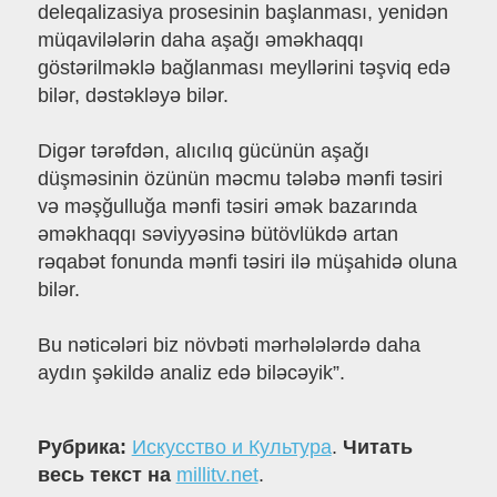
deleqalizasiya prosesinin başlanması, yenidən
müqavilələrin daha aşağı əməkhaqqı
göstərilməklə bağlanması meyllərini təşviq edə
bilər, dəstəkləyə bilər.
Digər tərəfdən, alıcılıq gücünün aşağı
düşməsinin özünün məcmu tələbə mənfi təsiri
və məşğulluğa mənfi təsiri əmək bazarında
əməkhaqqı səviyyəsinə bütövlükdə artan
rəqabət fonunda mənfi təsiri ilə müşahidə oluna
bilər.
Bu nəticələri biz növbəti mərhələlərdə daha
aydın şəkildə analiz edə biləcəyik”.
Рубрика:
Искусство и Культура
.
Читать
весь текст на
millitv.net
.