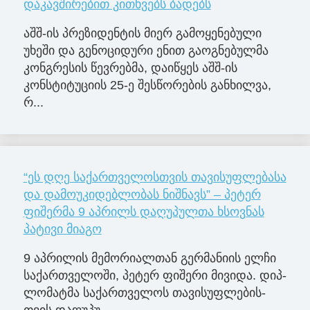
დაკავშირებით კითხვებს ბადებს
აშშ-ის პრეზიდენტის მიერ გამოყენებული
უხეში და გენოციდური ენით გაოგნებულმა
კონგრესის წევრებმა, დაიწყეს აშშ-ის
კონსტიტუციის 25-ე შესწორების განხილვა,
რ...
“ეს დღე საქართველოსთვის თავისუფლებასა
და დამოუკიდებლობას ნიშნავს” – პეტერ
ფიშერმა 9 აპრილს დაღუპულთა ხსოვნას
პატივი მიაგო
9 აპ­რი­ლის მე­მო­რი­ალ­თან გერ­მა­ნი­ის ელჩი
სა­ქარ­თვე­ლო­ში, პე­ტერ ფი­შე­რი მი­ვი­და. დიპ­
ლო­მატ­მა სა­ქარ­თვე­ლოს თა­ვი­სუფ­ლე­ბის­