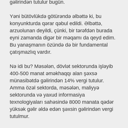
gəlirindən tutulur bugün.
Yəni bütövlükdə götürəndə əlbəttə ki, bu
konyunkturda qərar qəbul edildi. Əlbəttə,
arzuolunan deyildi, çünki, bir tərəfdən burada
eyni zamanda digər bir məqamı da qeyd edim.
Bu yanaşmanın özündə də bir fundamental
çatışmazlıq vardır.
Nə idi bu? Məsələn, dövlət sektorunda işləyib
400-500 manat əməkhaqqı alan şəxsə
münasibətdə gəlirindən 14% vergi tutulur.
Amma özəl sektorda, məsələn, maliyyə
sektorunda və yaxud informasiya
texnologiyaları sahəsində 8000 manata qədər
yüksək gəlir əldə edən şəxsin gəlirindən vergi
tutulmur.