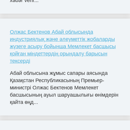
xəbər verir...
Олжас Бектенов Абай облысында
индустриялық және әлеуметтік жобаларды
жүзеге асыру бойынша Мемлекет басшысы
қойған міндеттердің орындалу барысын
тексерді
Абай облысына жұмыс сапары аясында
Қазақстан Республикасының Премьер-
министрі Олжас Бектенов Мемлекет
басшысының ауыл шаруашылығы өнімдерін
қайта өңд...