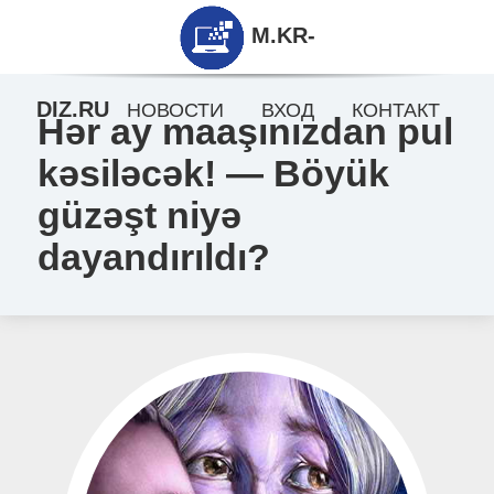
M.KR-
DIZ.RU
НОВОСТИ
ВХОД
КОНТАКТ
Hər ay maaşınızdan pul
kəsiləcək! — Böyük
güzəşt niyə
dayandırıldı?