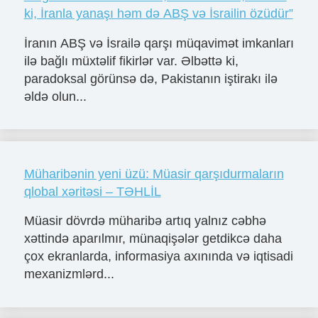
ki, İranla yanaşı həm də ABŞ və İsrailin özüdür”
İranın ABŞ və İsrailə qarşı müqavimət imkanları
ilə bağlı müxtəlif fikirlər var. Əlbəttə ki,
paradoksal görünsə də, Pakistanın iştirakı ilə
əldə olun...
Müharibənin yeni üzü: Müasir qarşıdurmaların
qlobal xəritəsi – TƏHLİL
Müasir dövrdə müharibə artıq yalnız cəbhə
xəttində aparılmır, münaqişələr getdikcə daha
çox ekranlarda, informasiya axınında və iqtisadi
mexanizmlərd...