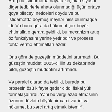
Artıq bu istiqamətdə həyata keçirilən siyasət
digər tədbirlərlə əhatə olunmadığı üçün ortaya
qoya biləcəyi nəticələri qoydu və bu
istiqamətdə doymuş meyllər hiss olunmaqda
idi. Və buna görə də hökumət çox böyük
ehtimalla o qərara gəldi ki, bu mexanizm artıq
öz funksiyasını yerinə yetiribdir və prosesə
töhfə vermə ehtimalları azdır.
Ona görə də güzəştin müddətini artırmadı. Bu
güzəştin müddəti 2025-ci ilin 31 dekabrında
bitdi, güzəştin müddətini artırmadı.
Və paralel olaraq da təbii ki, burada bu
prosesin özü kifayət qədər ciddi fiskal yük
formalaşdırırdı. Yəni bu vergi azad etməsinin
özünün dövlətə böyük bir xərci var idi və
hökumət bu xərci artıq etmək istəmir”.