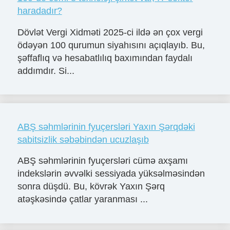
haradadır?
Dövlət Vergi Xidməti 2025-ci ildə ən çox vergi
ödəyən 100 qurumun siyahısını açıqlayıb. Bu,
şəffaflıq və hesabatlılıq baxımından faydalı
addımdır. Si...
ABŞ səhmlərinin fyuçersləri Yaxın Şərqdəki
sabitsizlik səbəbindən ucuzlaşıb
ABŞ səhmlərinin fyuçersləri cümə axşamı
indekslərin əvvəlki sessiyada yüksəlməsindən
sonra düşdü. Bu, kövrək Yaxın Şərq
atəşkəsində çatlar yaranması ...