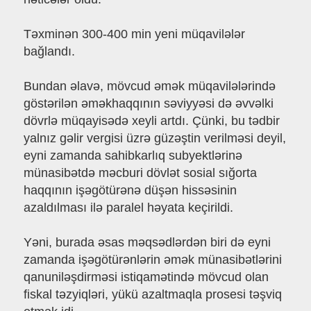
Təxminən 300-400 min yeni müqavilələr
bağlandı.
Bundan əlavə, mövcud əmək müqavilələrində
göstərilən əməkhaqqının səviyyəsi də əvvəlki
dövrlə müqayisədə xeyli artdı. Çünki, bu tədbir
yalnız gəlir vergisi üzrə güzəştin verilməsi deyil,
eyni zamanda sahibkarlıq subyektlərinə
münasibətdə məcburi dövlət sosial sığorta
haqqının işəgötürənə düşən hissəsinin
azaldılması ilə paralel həyata keçirildi.
Yəni, burada əsas məqsədlərdən biri də eyni
zamanda işəgötürənlərin əmək münasibətlərini
qanuniləşdirməsi istiqamətində mövcud olan
fiskal təzyiqləri, yükü azaltmaqla prosesi təşviq