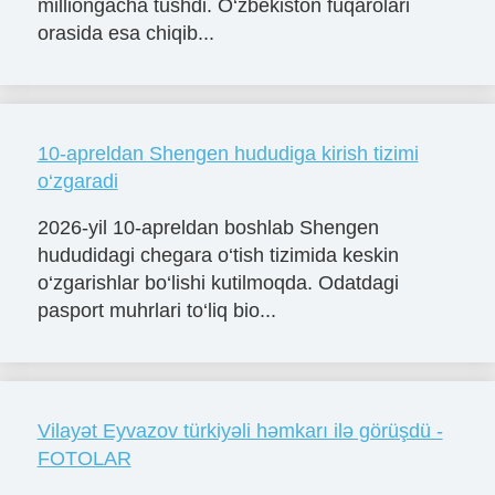
milliongacha tushdi. O‘zbekiston fuqarolari
orasida esa chiqib...
10-apreldan Shengen hududiga kirish tizimi
o‘zgaradi
2026-yil 10-apreldan boshlab Shengen
hududidagi chegara o‘tish tizimida keskin
o‘zgarishlar bo‘lishi kutilmoqda. Odatdagi
pasport muhrlari to‘liq bio...
Vilayət Eyvazov türkiyəli həmkarı ilə görüşdü -
FOTOLAR