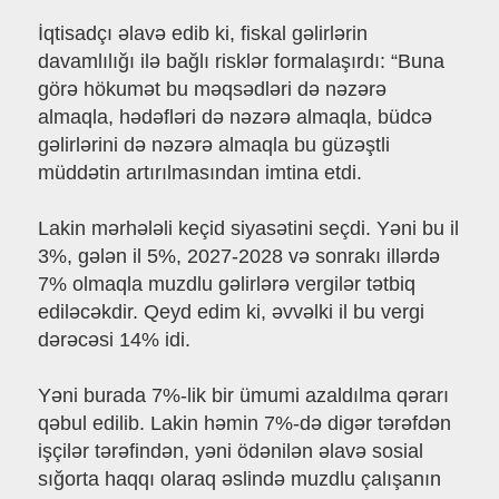
İqtisadçı əlavə edib ki, fiskal gəlirlərin
davamlılığı ilə bağlı risklər formalaşırdı: “Buna
görə hökumət bu məqsədləri də nəzərə
almaqla, hədəfləri də nəzərə almaqla, büdcə
gəlirlərini də nəzərə almaqla bu güzəştli
müddətin artırılmasından imtina etdi.
Lakin mərhələli keçid siyasətini seçdi. Yəni bu il
3%, gələn il 5%, 2027-2028 və sonrakı illərdə
7% olmaqla muzdlu gəlirlərə vergilər tətbiq
ediləcəkdir. Qeyd edim ki, əvvəlki il bu vergi
dərəcəsi 14% idi.
Yəni burada 7%-lik bir ümumi azaldılma qərarı
qəbul edilib. Lakin həmin 7%-də digər tərəfdən
işçilər tərəfindən, yəni ödənilən əlavə sosial
sığorta haqqı olaraq əslində muzdlu çalışanın