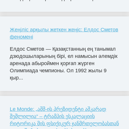
Жеңіліс арқылы жеткен жеңіс: Елдос Сметов
феномені
Елдос Сметов — Қазақстанның ең танымал
дзюдошыларының бірі, ел намысын әлемдік
аренада абыроймен қорғап жүрген
Олимпиада чемпионы. Ол 1992 жылы 9
қыр...
Le Monde: „აშშ-ის პრეზიდენტი აშკარად
შეშლილია“ – ტრამპის ესკალაციის
რიტორიკა მის ფსიქიკურ ჯანმრთელობასთან