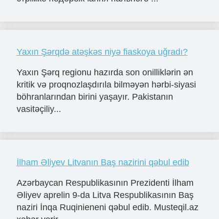
Yaxın Şərqdə atəşkəs niyə fiaskoya uğradı?
Yaxın Şərq regionu hazırda son onilliklərin ən
kritik və proqnozlaşdırıla bilməyən hərbi-siyasi
böhranlarından birini yaşayır. Pakistanın
vasitəçiliy...
İlham Əliyev Litvanın Baş nazirini qəbul edib
Azərbaycan Respublikasının Prezidenti İlham
Əliyev aprelin 9-da Litva Respublikasının Baş
naziri İnqa Ruqinieneni qəbul edib. Musteqil.az