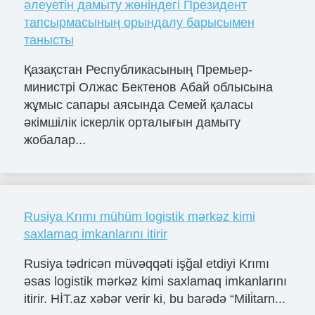
әлеуетін дамыту жөніндегі Президент
тапсырмасының орындалу барысымен
танысты
Қазақстан Республикасының Премьер-
министрі Олжас Бектенов Абай облысына
жұмыс сапары аясында Семей қаласы
әкімшілік іскерлік орталығын дамыту
жобалар...
Rusiya Krımı mühüm logistik mərkəz kimi
saxlamaq imkanlarını itirir
Rusiya tədricən müvəqqəti işğal etdiyi Krımı
əsas logistik mərkəz kimi saxlamaq imkanlarını
itirir. HİT.az xəbər verir ki, bu barədə “Mili̇tarn...