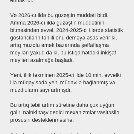
etmək idi.
Və 2026-cı ildə bu güzəştin müddəti bitdi.
Amma 2026-cı ildə güzəştin müddətinin
bitməsindən əvvəl, 2024-2025-ci illərdə statistik
göstəricilərin təhlili onu deməyə əsas verir ki,
artıq muzdlu əmək bazarında şəffaflaşma
meylləri yaxud da ki, bu istiqamətdəki inkişaf
meylləri azalmağa başladı.
Yəni, illik təxminən 2025-ci ildə 10 min, əvvəlki
illə müqayisədə yeni müqavilə bağlanmış və
muzdluların sayı artmışdı.
Bu artıq təbii artım sürətinə daha çox uyğun
gəlir, nəinki təşviqedici mexanizmlər vasitəsilə
prosesin dəstəklənməsinə.