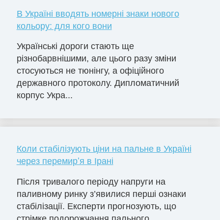
В Україні вводять номерні знаки нового
кольору: для кого вони
Українські дороги стають ще
різнобарвнішими, але цього разу зміни
стосуються не тюнінгу, а офіційного
державного протоколу. Дипломатичний
корпус Укра...
Коли стабілізують ціни на пальне в Україні
через перемирʼя в Ірані
Після тривалого періоду напруги на
паливному ринку з’явилися перші ознаки
стабілізації. Експерти прогнозують, що
стрімке подорожчання пального ...