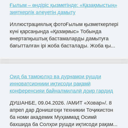
Ғылым – өндіріс қызметінде: «Қазақмыстың»
зияткерлік әлеуетін дамыту
Иллюстрациялық фотоҒылым қызметкерлері
күні қарсаңында «Қазақмыс» Тобында
өнертапқыштық бастамаларды дамытуға
бағытталған ірі жоба басталады. Жоба қы...
Оид ба тамоюлҳо ва дурнамои рушди
инноватсиониии иқтисоди рақамӣ
конференсияи байналмилалӣ доир гардид
ДУШАНБЕ, 09.04.2026. /АМИТ «Ховар»/. 8
апрел дар Донишгоҳи техникии Тоҷикистон
ба номи академик Муҳаммад Осимӣ
бахшида ба Солҳои рушди иқтисоди рақам...