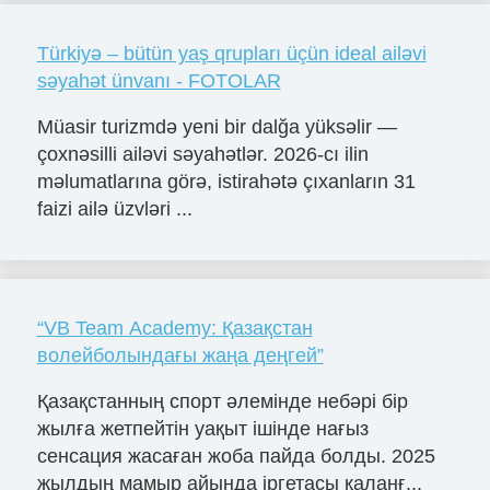
Türkiyə – bütün yaş qrupları üçün ideal ailəvi
səyahət ünvanı - FOTOLAR
Müasir turizmdə yeni bir dalğa yüksəlir —
çoxnəsilli ailəvi səyahətlər. 2026-cı ilin
məlumatlarına görə, istirahətə çıxanların 31
faizi ailə üzvləri ...
“VB Team Academy: Қазақстан
волейболындағы жаңа деңгей”
Қазақстанның спорт әлемінде небәрі бір
жылға жетпейтін уақыт ішінде нағыз
сенсация жасаған жоба пайда болды. 2025
жылдың мамыр айында іргетасы қаланғ...