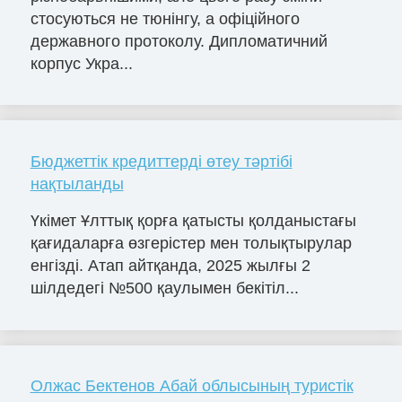
стосуються не тюнінгу, а офіційного
державного протоколу. Дипломатичний
корпус Укра...
Бюджеттік кредиттерді өтеу тәртібі
нақтыланды
Үкімет Ұлттық қорға қатысты қолданыстағы
қағидаларға өзгерістер мен толықтырулар
енгізді. Атап айтқанда, 2025 жылғы 2
шілдедегі №500 қаулымен бекітіл...
Олжас Бектенов Абай облысының туристік