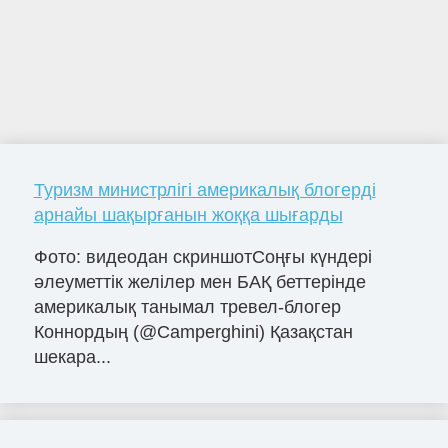
Туризм министрлігі америкалық блогерді
арнайы шақырғанын жоққа шығарды
Фото: видеодан скриншотСоңғы күндері
әлеуметтік желілер мен БАҚ беттерінде
америкалық танымал тревел-блогер
Коннордың (@Camperghini) Қазақстан
шекара...