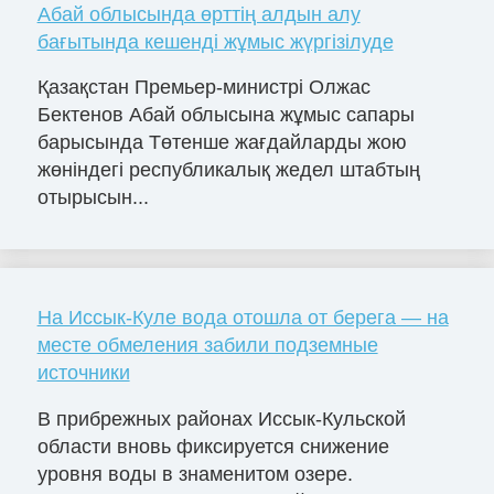
Абай облысында өрттің алдын алу
бағытында кешенді жұмыс жүргізілуде
Қазақстан Премьер-министрі Олжас
Бектенов Абай облысына жұмыс сапары
барысында Төтенше жағдайларды жою
жөніндегі республикалық жедел штабтың
отырысын...
На Иссык-Куле вода отошла от берега — на
месте обмеления забили подземные
источники
В прибрежных районах Иссык-Кульской
области вновь фиксируется снижение
уровня воды в знаменитом озере.