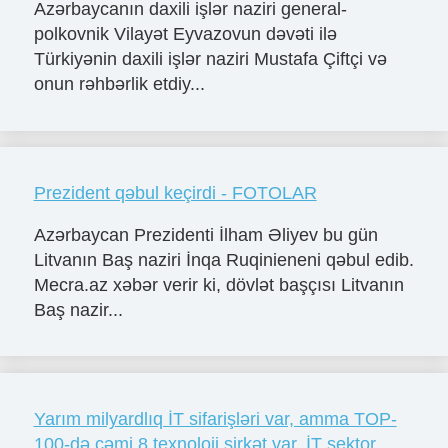
Azərbaycanın daxili işlər naziri general-
polkovnik Vilayət Eyvazovun dəvəti ilə
Türkiyənin daxili işlər naziri Mustafa Çiftçi və
onun rəhbərlik etdiy...
Prezident qəbul keçirdi - FOTOLAR
Azərbaycan Prezidenti İlham Əliyev bu gün
Litvanın Baş naziri İnqa Ruqinieneni qəbul edib.
Mecra.az xəbər verir ki, dövlət başçısı Litvanın
Baş nazir...
Yarım milyardlıq İT sifarişləri var, amma TOP-
100-də cəmi 8 texnoloji şirkət var, İT sektor