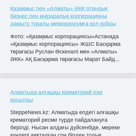
Қазақмыс пен «Алматы» ӘКК отандық
бизнес пен өңіраралық кооперацияны
дамыту туралы меморандумға қол қойды
Фото: «Қазақмыс корпорациясы»Астанада
«Қазақмыс корпорациясы» ЖШС Басқарма
төрағасы Руслан Өскенәлі мен «Алматы»
ӘКК» АҚ Басқарма төрағасы Марат Байд...
Алматыда алғашқы крематорий іске
қосылды
SteppeNews.kz: Алматыда елдегі алғашқы
крематорий ресми түрде пайдалануға
берілді. Нысан алдағы дүйсенбіде, мереке
күндері аяқталған соң бірден толық...