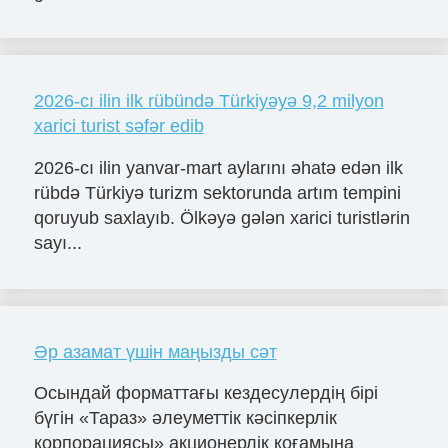
2026-cı ilin ilk rübündə Türkiyəyə 9,2 milyon
xarici turist səfər edib
2026-cı ilin yanvar-mart aylarını əhatə edən ilk
rübdə Türkiyə turizm sektorunda artım tempini
qoruyub saxlayıb. Ölkəyə gələn xarici turistlərin
sayı...
Әр азамат үшін маңызды сәт
Осындай форматтағы кездесулердің бірі
бүгін «Тараз» әлеуметтік кәсіпкерлік
корпорациясы» акционерлік қоғамына