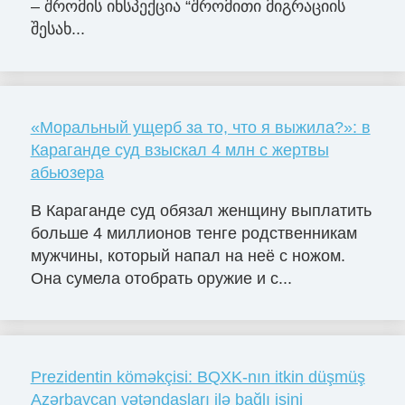
– შრომის ინსპექცია “შრომითი მიგრაციის
შესახ...
«Моральный ущерб за то, что я выжила?»: в
Караганде суд взыскал 4 млн с жертвы
абьюзера
В Караганде суд обязал женщину выплатить
больше 4 миллионов тенге родственникам
мужчины, который напал на неё с ножом.
Она сумела отобрать оружие и с...
Prezidentin köməkçisi: BQXK-nın itkin düşmüş
Azərbaycan vətəndaşları ilə bağlı işini