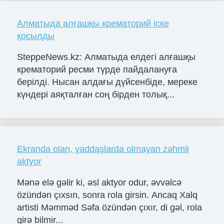
Алматыда алғашқы крематорий іске
қосылды
SteppeNews.kz: Алматыда елдегі алғашқы
крематорий ресми түрде пайдалануға
берілді. Нысан алдағы дүйсенбіде, мереке
күндері аяқталған соң бірден толық...
Ekranda olan, yaddaşlarda olmayan zəhmli
aktyor
Mənə elə gəlir ki, əsl aktyor odur, əvvəlcə
özündən çıxsın, sonra rola girsin. Ancaq Xalq
artisti Məmməd Səfa özündən çıxır, di gəl, rola
girə bilmir...