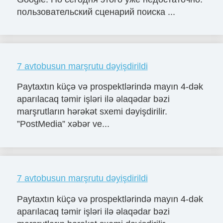
пользовательский сценарий поиска ...
7 avtobusun marşrutu dəyişdirildi
Paytaxtın küçə və prospektlərində mayın 4-dək
aparılacaq təmir işləri ilə əlaqədar bəzi
marşrutların hərəkət sxemi dəyişdirilir.
”PostMedia” xəbər ve...
7 avtobusun marşrutu dəyişdirildi
Paytaxtın küçə və prospektlərində mayın 4-dək
aparılacaq təmir işləri ilə əlaqədar bəzi