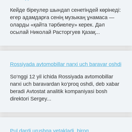
Кейде біреулер шындап сенетіндей көрінеді:
егер адамдарға сенің музыкаң ұнамаса —
оларды «қайта тәрбиелеу» керек. Дәл
осылай Николай Расторгуев Қазақ...
Rossiyada avtomobillar narxi uch baravar oshdi
So‘nggi 12 yil ichida Rossiyada avtomobillar
narxi uch baravardan ko‘proq oshdi, deb xabar
beradi Avtostat analitik kompaniyasi bosh
direktori Sergey...
Pul dardi urushga yetakladi, biroq…