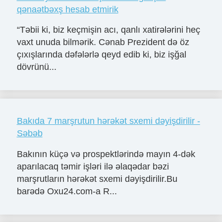
qənaətbəxş hesab etmirik
“Təbii ki, biz keçmişin acı, qanlı xatirələrini heç
vaxt unuda bilmərik. Cənab Prezident də öz
çıxışlarında dəfələrlə qeyd edib ki, biz işğal
dövrünü...
Bakıda 7 marşrutun hərəkət sxemi dəyişdirilir -
Səbəb
Bakının küçə və prospektlərində mayın 4-dək
aparılacaq təmir işləri ilə əlaqədar bəzi
marşrutların hərəkət sxemi dəyişdirilir.Bu
barədə Oxu24.com-a R...