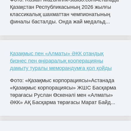
Қазақстан Республикасының 2026 жылғы
классикалық шахматтан чемпионатының
финалы басталды. Онда жай медальд...
Қазақмыс пен «Алматы» ӘКК отандық
бизнес пен өңіраралық кооперацияны
дамыту туралы меморандумға қол қойды
Фото: «Қазақмыс корпорациясы»Астанада
«Қазақмыс корпорациясы» ЖШС Басқарма
төрағасы Руслан Өскенәлі мен «Алматы»
ӘКК» АҚ Басқарма төрағасы Марат Байд...