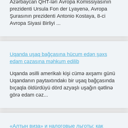
Azərbaycan QHT-ləri Avropa Komissiyasının
prezidenti Ursula Fon der Lyayenə, Avropa
Şurasının prezidenti Antonio Kostaya, 8-ci
Avropa Siyasi Birliyi ...
Uqanda uşaq bağçasına hücum edən şəxs
edam cəzasına məhkum edilib
Uqanda əsilli amerikalı kişi cümə axşamı günü
Uqandanın paytaxtındakı bir uşaq bağçasında
bıçaqla öldürdüyü dörd azyaşlı uşağın qətlinə
görə edam cəz...
«Алтын виза» и налоговые льготы: как