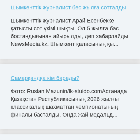
Шымкенттік журналист бес жылға сотталды
Шымкенттік журналист Арай Есенбекке
қатысты сот үкімі шықты. Ол 5 жылға бас
бостандығынан айырылды, деп хабарлайды
NewsMedia.kz. Шымкент қаласының қы...
Самарқандқа кім барады?
Фото: Ruslan Mazunin/lk-stuido.comАстанада
Қазақстан Республикасының 2026 жылғы
классикалық шахматтан чемпионатының
финалы басталды. Онда жай медальд...