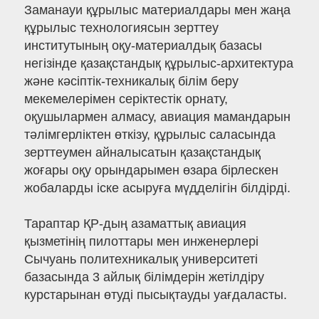
Заманауи құрылыс материалдары мен жаңа
құрылыс технологиясын зерттеу
институтының оқу-материалдық базасы
негізінде қазақстандық құрылыс-архитектура
және кәсіптік-техникалық білім беру
мекемелерімен серіктестік орнату,
оқушылармен алмасу, авиация мамандарын
тәлімгерліктен өткізу, құрылыс саласында
зерттеумен айналысатын қазақстандық
жоғары оқу орындарымен өзара бірлескен
жобаларды іске асыруға мүдделігін білдірді.
Тараптар ҚР-дың азаматтық авиация
қызметінің пилоттары мен инженерлері
Сычуань политехникалық университеті
базасында 3 айлық білімдерін жетілдіру
курстарынан өтуді пысықтауды уағдаласты.