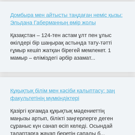
Домбыра мен айтысты таңдаған неміс қызы:
Эльдана Габерманның өмір жолы
Қазақстан – 124-тен астам ұлт пен ұлыс
өкілдері бір шаңырақ астында тату-тәтті
ғұмыр кешіп жатқан бірегей мемлекет. 1
мамыр – еліміздегі әрбір азамат...
Құқықтық білім мен кәсіби қалыптасу: заң
факультетінің мүмкіндіктері
Қазіргі қоғамда құқықтық мәдениеттің
маңызы артып, білікті заңгерлерге деген
сұраныс күн санап өсіп келеді. Осындай
талаптарға жауап беретін сапалы б...