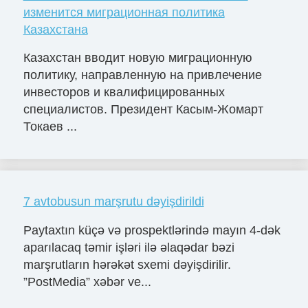
изменится миграционная политика
Казахстана
Казахстан вводит новую миграционную
политику, направленную на привлечение
инвесторов и квалифицированных
специалистов. Президент Касым-Жомарт
Токаев ...
7 avtobusun marşrutu dəyişdirildi
Paytaxtın küçə və prospektlərində mayın 4-dək
aparılacaq təmir işləri ilə əlaqədar bəzi
marşrutların hərəkət sxemi dəyişdirilir.
”PostMedia” xəbər ve...