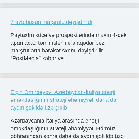
7 avtobusun marşrutu dəyişdirildi
Paytaxtın küçə və prospektlərində mayın 4-dək
aparılacaq təmir işləri ilə əlaqədar bəzi
marşrutların hərəkət sxemi dəyişdirilir.
”PostMedia” xəbər ve...
Elçin Əmirbəyov: Azərbaycan-İtaliya enerji
əməkdaşlığının strateji əhəmiyyəti daha da
aydın şəkildə üzə çıxıb
Azərbaycanla İtaliya arasında enerji
əməkdaşlığının strateji əhəmiyyəti Hörmüz
böhranından sonra daha da aydın şəkildə üzə