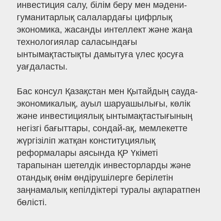
инвестиция салу, білім беру мен мәдени-
гуманитарлық салалардағы цифрлық
экономика, жасанды интеллект және жаңа
технологиялар саласындағы
ынтымақтастықты дамытуға үлес қосуға
уағдаласты.
Бас консул Қазақстан мен Қытайдың сауда-
экономикалық, ауыл шаруашылығы, көлік
және инвестициялық ынтымақтастығының
негізгі бағыттары, сондай-ақ, мемлекетте
жүргізіліп жатқан конституциялық
реформалары аясында ҚР Үкіметі
тарапынан шетелдік инвесторларды және
отандық өнім өндірушілерге берілетін
заңнамалық кепілдіктері туралы ақпаратпен
бөлісті.