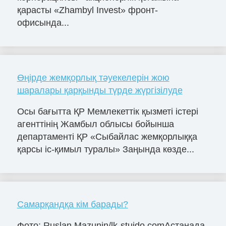
қарасты «Zhambyl Invest» фронт-
офисында...
Өңірде жемқорлық тәуекелерін жою
шаралары қарқынды түрде жүргізілуде
Осы бағытта ҚР Мемлекеттік қызметі істері
агенттінің Жамбыл облысы бойынша
департаменті ҚР «Сыбайлас жемқорлыққа
қарсы іс-қимыл туралы» Заңында көзде...
Самарқандқа кім барады?
Фото: Ruslan Mazunin/lk-stuido.comАстанада