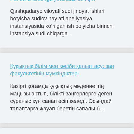
Qashqadaryo viloyati sudi jinoyat ishlari
bo‘yicha sudlov hay’ati apellyasiya
instansiyasida ko‘rilgan ish bo‘yicha birinchi
instansiya sudi chiqarga...
Құқықтық білім мен кәсіби қалыптасу: заң
факультетінің мүмкіндіктері
Қазіргі қоғамда құқықтық мәдениеттің
маңызы артып, білікті заңгерлерге деген
сұраныс күн санап өсіп келеді. Осындай
талаптарға жауап беретін сапалы б...