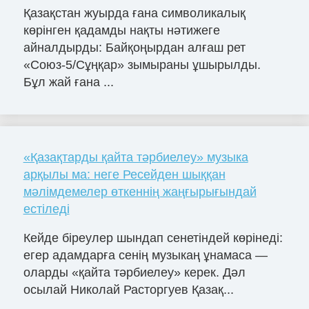
Қазақстан жуырда ғана символикалық
көрінген қадамды нақты нәтижеге
айналдырды: Байқоңырдан алғаш рет
«Союз-5/Сұңқар» зымыраны ұшырылды.
Бұл жай ғана ...
«Қазақтарды қайта тәрбиелеу» музыка
арқылы ма: неге Ресейден шыққан
мәлімдемелер өткеннің жаңғырығындай
естіледі
Кейде біреулер шындап сенетіндей көрінеді:
егер адамдарға сенің музыкаң ұнамаса —
оларды «қайта тәрбиелеу» керек. Дәл
осылай Николай Расторгуев Қазақ...