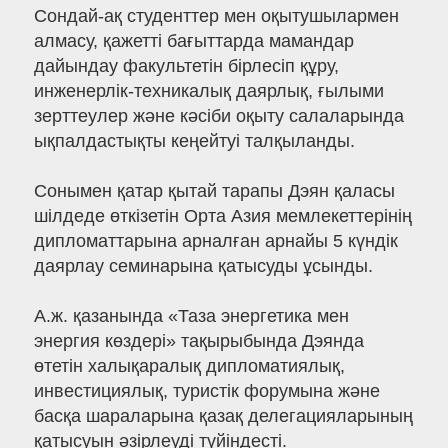
Сондай-ақ студенттер мен оқытушылармен
алмасу, қажетті бағыттарда мамандар
дайындау факультетін бірлесіп құру,
инженерлік-техникалық даярлық, ғылыми
зерттеулер және кәсіби оқыту салаларында
ықпалдастықты кеңейтуі талқыланды.
Сонымен қатар қытай тарапы Дэян қаласы
шілдеде өткізетін Орта Азия мемлекеттерінің
дипломаттарына арналған арнайы 5 күндік
даярлау семинарына қатысуды ұсынды.
А.ж. қазанында «Таза энергетика мен
энергия көздері» тақырыбында Дэянда
өтетін халықаралық дипломатиялық,
инвестициялық, туристік форумына және
басқа шараларына қазақ делегацияларының
қатысуын әзірлеуді түйіндесті.