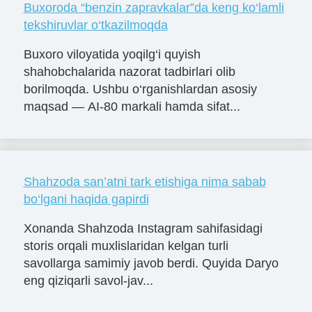
Buxoroda “benzin zapravkalar”da keng ko‘lamli
tekshiruvlar o‘tkazilmoqda
Buxoro viloyatida yoqilg‘i quyish
shahobchalarida nazorat tadbirlari olib
borilmoqda. Ushbu o‘rganishlardan asosiy
maqsad — AI-80 markali hamda sifat...
Shahzoda san’atni tark etishiga nima sabab
bo‘lgani haqida gapirdi
Xonanda Shahzoda Instagram sahifasidagi
storis orqali muxlislaridan kelgan turli
savollarga samimiy javob berdi. Quyida Daryo
eng qiziqarli savol-jav...