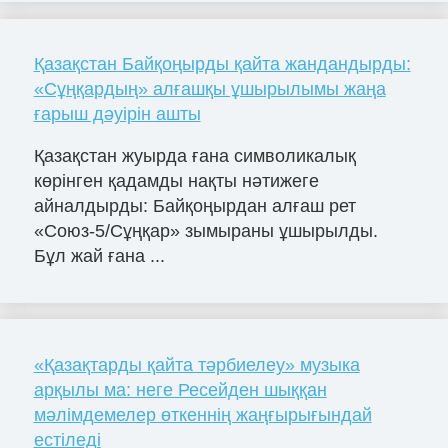
Қазақстан Байқоңырды қайта жандандырды:
«Сұңқардың» алғашқы ұшырылымы жаңа
ғарыш дәуірін ашты
Қазақстан жуырда ғана символикалық
көрінген қадамды нақты нәтижеге
айналдырды: Байқоңырдан алғаш рет
«Союз-5/Сұңқар» зымыраны ұшырылды.
Бұл жай ғана ...
«Қазақтарды қайта тәрбиелеу» музыка
арқылы ма: неге Ресейден шыққан
мәлімдемелер өткеннің жаңғырығындай
естіледі