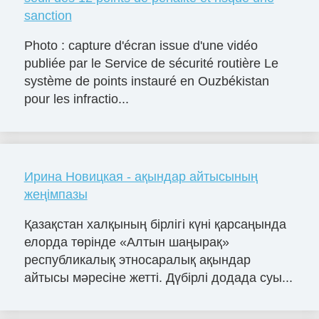
sanction
Photo : capture d'écran issue d'une vidéo
publiée par le Service de sécurité routière Le
système de points instauré en Ouzbékistan
pour les infractio...
Ирина Новицкая - ақындар айтысының
жеңімпазы
Қазақстан халқының бірлігі күні қарсаңында
елорда төрінде «Алтын шаңырақ»
республикалық этносаралық ақындар
айтысы мәресіне жетті. Дүбірлі додада суы...