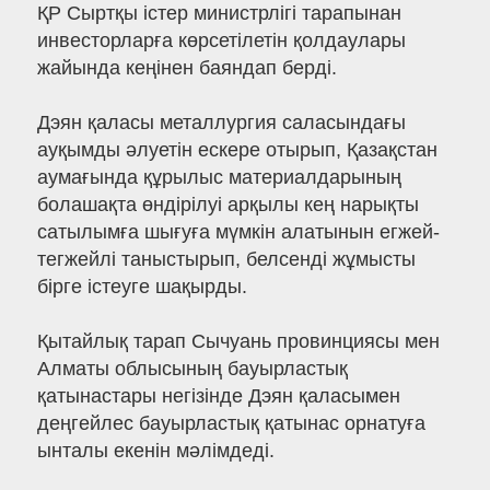
ҚР Сыртқы істер министрлігі тарапынан
инвесторларға көрсетілетін қолдаулары
жайында кеңінен баяндап берді.
Дэян қаласы металлургия саласындағы
ауқымды әлуетін ескере отырып, Қазақстан
аумағында құрылыс материалдарының
болашақта өндірілуі арқылы кең нарықты
сатылымға шығуға мүмкін алатынын егжей-
тегжейлі таныстырып, белсенді жұмысты
бірге істеуге шақырды.
Қытайлық тарап Сычуань провинциясы мен
Алматы облысының бауырластық
қатынастары негізінде Дэян қаласымен
деңгейлес бауырластық қатынас орнатуға
ынталы екенін мәлімдеді.