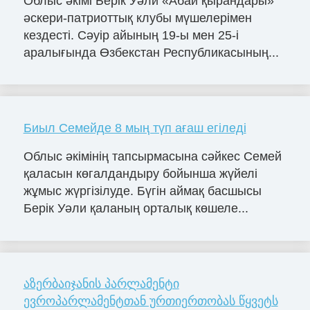
Облыс әкімі Берік Уәли «Абай қырандары»
әскери-патриоттық клубы мүшелерімен
кездесті. Сәуір айының 19-ы мен 25-і
аралығында Өзбекстан Республикасының...
Биыл Семейде 8 мың түп ағаш егіледі
Облыс әкімінің тапсырмасына сәйкес Семей
қаласын көгалдандыру бойынша жүйелі
жұмыс жүргізілуде. Бүгін аймақ басшысы
Берік Уәли қаланың орталық көшеле...
აზერბაიჯანის პარლამენტი
ევროპარლამენტთან ურთიერთობას წყვეტს