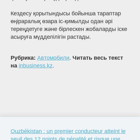
Кездесу қорытындысы бойынша тараптар
өңіраралық өзара іс-қимылды одан әрі
тереңдетуге және бірлескен жобаларды іске
асыруға мүдделілігін растады.
Рубрика:
Автомобили
.
Читать весь текст
на
inbusiness.kz
.
Ouzbékistan : un premier conducteur atteint le
seuil des 12 points de pénalité et risque une