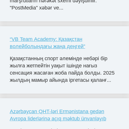
marşrutların hərəkət sxemi dəyişdirilir.
”PostMedia” xəbər ve...
“VB Team Academy: Қазақстан
волейболындағы жаңа деңгей”
Қазақстанның спорт әлемінде небәрі бір
жылға жетпейтін уақыт ішінде нағыз
сенсация жасаған жоба пайда болды. 2025
жылдың мамыр айында іргетасы қаланғ...
Azərbaycan QHT-ləri Ermənistana gedən
Avropa liderlərinə açıq məktub ünvanlayıb