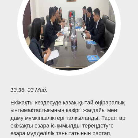
13:36, 03 Май.
Екіжақты кездесуде қазақ-қытай өңіраралық
ынтымақтастығының қазіргі жағдайы мен
даму мүмкіншіліктері талқыланды. Тараптар
екіжақты өзара іс-қимылды тереңдетуге
өзара мүдделілік танытатынын растап,