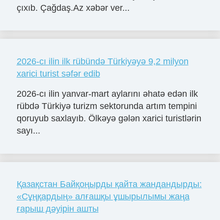
çıxıb. Çağdaş.Az xəbər ver...
2026-cı ilin ilk rübündə Türkiyəyə 9,2 milyon
xarici turist səfər edib
2026-cı ilin yanvar-mart aylarını əhatə edən ilk
rübdə Türkiyə turizm sektorunda artım tempini
qoruyub saxlayıb. Ölkəyə gələn xarici turistlərin
sayı...
Қазақстан Байқоңырды қайта жандандырды:
«Сұңқардың» алғашқы ұшырылымы жаңа
ғарыш дәуірін ашты