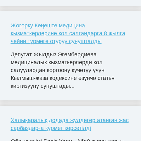
Жогорку Кеңеште медицина
кызматкерлерине кол салгандарга 8 жылга
чейин түрмөгө отуруу сунушталды
Депутат Жылдыз Эгембердиева
медициналык кызматкерлерди кол
салуулардан коргоону күчөтүү үчүн
Кылмыш-жаза кодексине өзүнчө статья
киргизүүнү сунуштады...
Халықаралық додада жүлдегер атанған жас
сарбаздарға құрмет көрсетілді