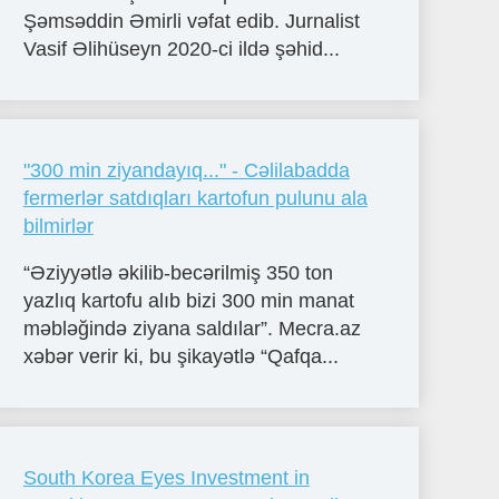
Şəmsəddin Əmirli vəfat edib. Jurnalist
Vasif Əlihüseyn 2020-ci ildə şəhid...
"300 min ziyandayıq..." - Cəlilabadda
fermerlər satdıqları kartofun pulunu ala
bilmirlər
“Əziyyətlə əkilib-becərilmiş 350 ton
yazlıq kartofu alıb bizi 300 min manat
məbləğində ziyana saldılar”. Mecra.az
xəbər verir ki, bu şikayətlə “Qafqa...
South Korea Eyes Investment in