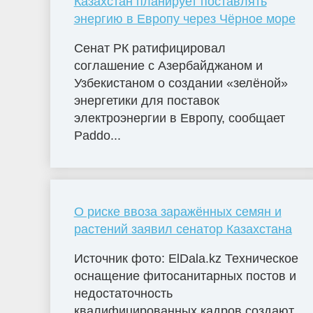
Казахстан планирует поставлять
энергию в Европу через Чёрное море
Сенат РК ратифицировал
соглашение с Азербайджаном и
Узбекистаном о создании «зелёной»
энергетики для поставок
электроэнергии в Европу, сообщает
Paddo...
О риске ввоза заражённых семян и
растений заявил сенатор Казахстана
Источник фото: ElDala.kz Техническое
оснащение фитосанитарных постов и
недостаточность
квалифицированных кадров создают