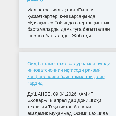
Иллюстрациялық фотоҒылым
қызметкерлері күні қарсаңында
«Қазақмыс» Тобында өнертапқыштық
бастамаларды дамытуға бағытталған
ірі жоба басталады. Жоба қы...
Оид ба тамоюлҳо ва дурнамои рушди
инноватсиониии иқтисоди рақамӣ
конференсияи байналмилалӣ доир
гардид
ДУШАНБЕ, 09.04.2026. /АМИТ
«Ховар»/. 8 апрел дар Донишгоҳи
техникии Тоҷикистон ба номи
академик Муҳаммад Осимӣ бахшида