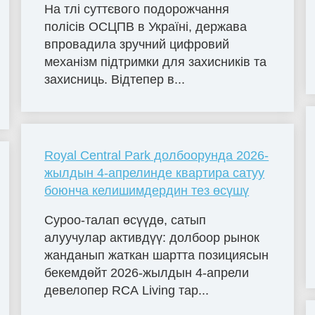
На тлі суттєвого подорожчання
полісів ОСЦПВ в Україні, держава
впровадила зручний цифровий
механізм підтримки для захисників та
захисниць. Відтепер в...
Royal Central Park долбоорунда 2026-
жылдын 4-апрелинде квартира сатуу
боюнча келишимдердин тез өсүшү
Суроо-талап өсүүдө, сатып
алуучулар активдүү: долбоор рынок
жанданып жаткан шартта позициясын
бекемдөйт 2026-жылдын 4-апрели
девелопер RCA Living тар...