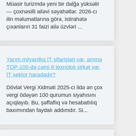
Müasir turizmdə yeni bir dalğa yüksəlir
— çoxnəsilli ailəvi səyahətlər. 2026-cı
ilin məlumatlarına görə, istirahətə
çıxanların 31 faizi ailə üzvləri ...
Yarım milyardlıq İT sifarişləri var, amma
TOP-100-də cəmi 8 texnoloji şirkət var,
İT sektor haradadır?
Dövlət Vergi Xidməti 2025-ci ildə ən çox
vergi ödəyən 100 qurumun siyahısını
açıqlayıb. Bu, şəffaflıq və hesabatlılıq
baxımından faydalı addımdır. Si...