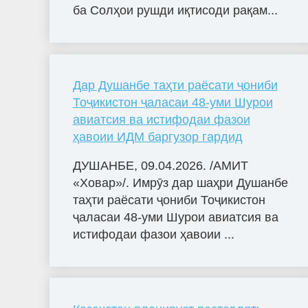
ба Солҳои рушди иқтисоди рақам...
Дар Душанбе таҳти раёсати ҷониби
Тоҷикистон ҷаласаи 48-уми Шурои
авиатсия ва истифодаи фазои
ҳавоии ИДМ баргузор гардид
ДУШАНБЕ, 09.04.2026. /АМИТ
«Ховар»/. Имрӯз дар шаҳри Душанбе
таҳти раёсати ҷониби Тоҷикистон
ҷаласаи 48-уми Шурои авиатсия ва
истифодаи фазои ҳавоии ...