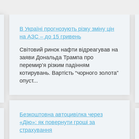
В Україні прогнозують різку зміну цін
на АЗС – до 15 гривень
Світовий ринок нафти відреагував на
заяви Дональда Трампа про
перемир’я різким падінням
котирувань. Вартість “чорного золота”
опуст...
Безкоштовна автоцивілка через
«Дію»: як повернути гроші за
страхування