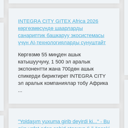
INTEGRA CITY GITEX Africa 2026
көргөзмөсүндө шаарларды
санариптик башкаруу экосистемасы
үчүн AI-технологияларды сунуштайт
Көргөзмө 55 миңден ашык
катышуучуну, 1 500 эл аралык
экспонентти жана 700дөн ашык
спикерди бириктирет INTEGRA CITY
эл аралык компаниялар тобу Африка
...
"Yoldaşım yuxuma girib deyirdi ki..." - Bu