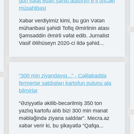
gün vəfat edən şəhid atasının 6 il öncəki
müsahibəsi
Xəbər verdiyimiz kimi, bu gün Vətən
müharibəsi şəhidi Tofiq Əmirlinin atası
Şəmsəddin Əmirli vəfat edib. Jurnalist
Vasif Əlihüseyn 2020-ci ildə şəhid...
"300 min ziyandayıq..." - Cəlilabadda
fermerlər satdıqları kartofun pulunu ala
bilmirlər
“Əziyyətlə əkilib-becərilmiş 350 ton
yazlıq kartofu alıb bizi 300 min manat
məbləğində ziyana saldılar”. Mecra.az
xəbər verir ki, bu şikayətlə “Qafqa...