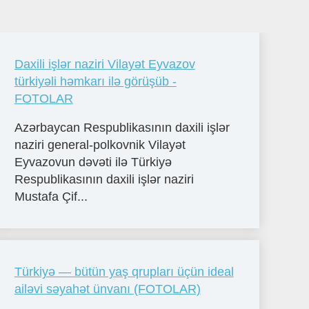
Daxili işlər naziri Vilayət Eyvazov
türkiyəli həmkarı ilə görüşüb -
FOTOLAR
Azərbaycan Respublikasının daxili işlər
naziri general-polkovnik Vilayət
Eyvazovun dəvəti ilə Türkiyə
Respublikasının daxili işlər naziri
Mustafa Çif...
Türkiyə — bütün yaş qrupları üçün ideal
ailəvi səyahət ünvanı (FOTOLAR)