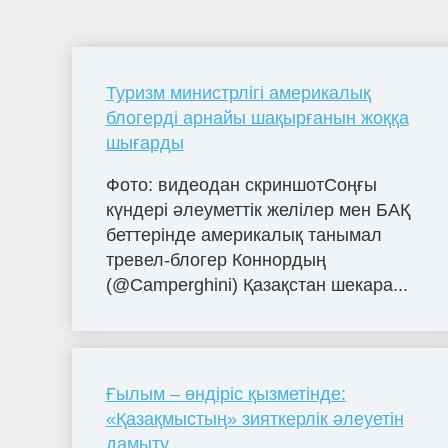
Туризм министрлігі америкалық
блогерді арнайы шақырғанын жоққа
шығарды
Фото: видеодан скриншотСоңғы
күндері әлеуметтік желілер мен БАҚ
беттерінде америкалық танымал
тревел-блогер Коннордың
(@Camperghini) Қазақстан шекара...
Ғылым – өндіріс қызметінде:
«Қазақмыстың» зияткерлік әлеуетін
дамыту