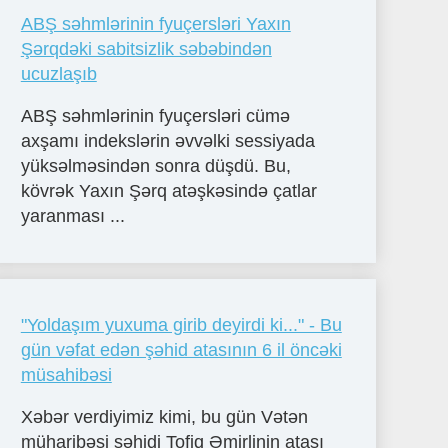
ABŞ səhmlərinin fyuçersləri Yaxın
Şərqdəki sabitsizlik səbəbindən
ucuzlaşıb
ABŞ səhmlərinin fyuçersləri cümə
axşamı indekslərin əvvəlki sessiyada
yüksəlməsindən sonra düşdü. Bu,
kövrək Yaxın Şərq atəşkəsində çatlar
yaranması ...
"Yoldaşım yuxuma girib deyirdi ki..." - Bu
gün vəfat edən şəhid atasının 6 il öncəki
müsahibəsi
Xəbər verdiyimiz kimi, bu gün Vətən
müharibəsi şəhidi Tofiq Əmirlinin atası