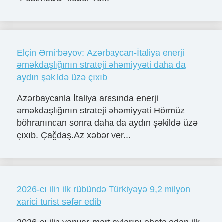
Elçin Əmirbəyov: Azərbaycan-İtaliya enerji
əməkdaşlığının strateji əhəmiyyəti daha da
aydın şəkildə üzə çıxıb
Azərbaycanla İtaliya arasında enerji
əməkdaşlığının strateji əhəmiyyəti Hörmüz
böhranından sonra daha da aydın şəkildə üzə
çıxıb. Çağdaş.Az xəbər ver...
2026-cı ilin ilk rübündə Türkiyəyə 9,2 milyon
xarici turist səfər edib