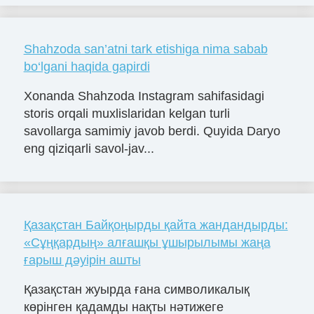
Shahzoda san’atni tark etishiga nima sabab
bo‘lgani haqida gapirdi
Xonanda Shahzoda Instagram sahifasidagi
storis orqali muxlislaridan kelgan turli
savollarga samimiy javob berdi. Quyida Daryo
eng qiziqarli savol-jav...
Қазақстан Байқоңырды қайта жандандырды:
«Сұңқардың» алғашқы ұшырылымы жаңа
ғарыш дәуірін ашты
Қазақстан жуырда ғана символикалық
көрінген қадамды нақты нәтижеге