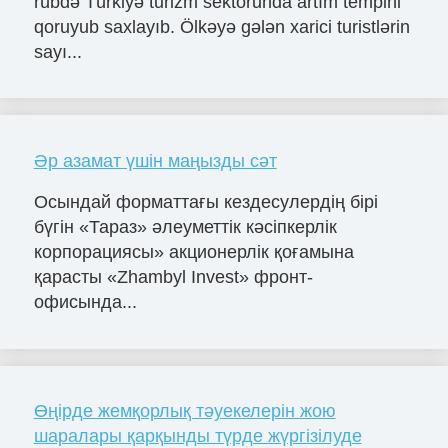
rübdə Türkiyə turizm sektorunda artım tempini
qoruyub saxlayıb. Ölkəyə gələn xarici turistlərin
sayı...
Әр азамат үшін маңызды сәт
Осындай форматтағы кездесулердің бірі
бүгін «Тараз» әлеуметтік кәсіпкерлік
корпорациясы» акционерлік қоғамына
қарасты «Zhambyl Invest» фронт-
офисында...
Өңірде жемқорлық тәуекелерін жою
шаралары қарқынды түрде жүргізілуде