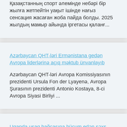
Қазақстанның спорт әлемінде небәрі бір
жылға жетпейтін уақыт ішінде нағыз
сенсация жасаған жоба пайда болды. 2025
жылдың мамыр айында іргетасы қаланғ...
Azərbaycan QHT-ləri Ermənistana gedən
Avropa liderlərinə açıq məktub ünvanlayıb
Azərbaycan QHT-ləri Avropa Komissiyasının
prezidenti Ursula Fon der Lyayenə, Avropa
Şurasının prezidenti Antonio Kostaya, 8-ci
Avropa Siyasi Birliyi ...
Uqanda uşaq bağçasına hücum edən şəxs