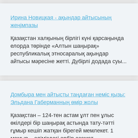
Ирина Новицкая - ақындар айтысының
жеңімпазы
Қазақстан халқының бірлігі күні қарсаңында
елорда төрінде «Алтын шаңырақ»
республикалық этносаралық ақындар
айтысы мәресіне жетті. Дүбірлі додада суы...
Домбыра мен айтысты таңдаған неміс қызы:
Эльдана Габерманның өмір жолы
Қазақстан – 124-тен астам ұлт пен ұлыс
өкілдері бір шаңырақ астында тату-тәтті
ғұмыр кешіп жатқан бірегей мемлекет. 1