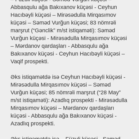
Abbasqulu ağa Bakıxanov küçəsi - Ceyhun
Hacıbəyli küçəsi – Mirəsədulla Mirqasımov
küçəsi – Səməd Vurğun küçəsi; 83 nömrəli
marşrut (“Gənclik” m/st istiqaməti): Səməd
Vurğun küçəsi - Mirəsədulla Mirqasımov küçəsi
– Mərdanov qardaşları - Abbasqulu ağa
Bakıxanov küçəsi - Ceyhun Hacıbəyli küçəsi –
Vaqif prospekti.
Əks istiqamətdə isə Ceyhun Hacıbəyli küçəsi -
Mirəsədulla Mirqasımov küçəsi – Səməd
Vurğun küçəsi; 85 nömrəli marşrut (“28 May”
m/st istiqaməti): Azadlıq prospekti - Mirəsədulla
Mirqasımov küçəsi – Mərdanov qardaşları
küçəsi - Abbasqulu ağa Bakıxanov küçəsi -
Azadlıq prospekti.