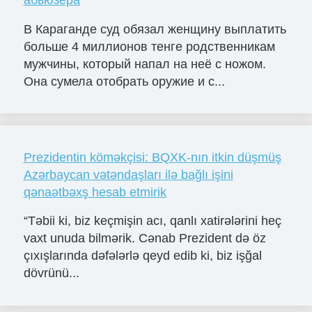
В Караганде суд обязал женщину выплатить
больше 4 миллионов тенге родственникам
мужчины, который напал на неё с ножом.
Она сумела отобрать оружие и с...
Prezidentin köməkçisi: BQXK-nın itkin düşmüş
Azərbaycan vətəndaşları ilə bağlı işini
qənaətbəxş hesab etmirik
“Təbii ki, biz keçmişin acı, qanlı xatirələrini heç
vaxt unuda bilmərik. Cənab Prezident də öz
çıxışlarında dəfələrlə qeyd edib ki, biz işğal
dövrünü...