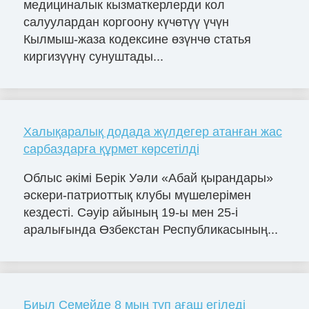
медициналык кызматкерлерди кол
салуулардан коргоону күчөтүү үчүн
Кылмыш-жаза кодексине өзүнчө статья
киргизүүнү сунуштады...
Халықаралық додада жүлдегер атанған жас
сарбаздарға құрмет көрсетілді
Облыс әкімі Берік Уәли «Абай қырандары»
әскери-патриоттық клубы мүшелерімен
кездесті. Сәуір айының 19-ы мен 25-і
аралығында Өзбекстан Республикасының...
Биыл Семейде 8 мың түп ағаш егіледі