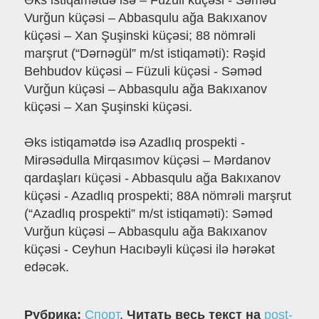
Əks istiqamətdə isə – Füzuli küçəsi - Səməd
Vurğun küçəsi – Abbasqulu ağa Bakıxanov
küçəsi – Xan Şuşinski küçəsi; 88 nömrəli
marşrut (“Dərnəgül” m/st istiqaməti): Rəşid
Behbudov küçəsi – Füzuli küçəsi - Səməd
Vurğun küçəsi – Abbasqulu ağa Bakıxanov
küçəsi – Xan Şuşinski küçəsi.
Əks istiqamətdə isə Azadlıq prospekti -
Mirəsədulla Mirqasımov küçəsi – Mərdanov
qardaşları küçəsi - Abbasqulu ağa Bakıxanov
küçəsi - Azadlıq prospekti; 88A nömrəli marşrut
(“Azadlıq prospekti” m/st istiqaməti): Səməd
Vurğun küçəsi – Abbasqulu ağa Bakıxanov
küçəsi - Ceyhun Hacıbəyli küçəsi ilə hərəkət
edəcək.
Рубрика:
Спорт
.
Читать весь текст на
post-