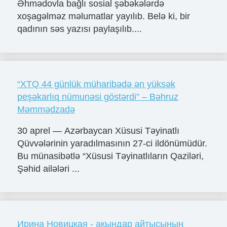
Əhmədovla bağlı sosial şəbəkələrdə
xoşagəlməz məlumatlar yayılıb. Belə ki, bir
qadının səs yazısı paylaşılıb....
“XTQ 44 günlük müharibədə ən yüksək
peşəkarlıq nümunəsi göstərdi” – Bəhruz
Məmmədzadə
30 aprel — Azərbaycan Xüsusi Təyinatlı
Qüvvələrinin yaradılmasının 27-ci ildönümüdür.
Bu münasibətlə “Xüsusi Təyinatlıların Qaziləri,
Şəhid ailələri ...
Ирина Новицкая - ақындар айтысының