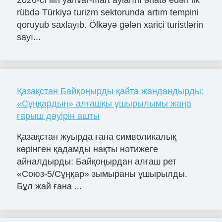
2026-cı ilin yanvar-mart aylarını əhatə edən ilk
rübdə Türkiyə turizm sektorunda artım tempini
qoruyub saxlayıb. Ölkəyə gələn xarici turistlərin
sayı...
Қазақстан Байқоңырды қайта жандандырды:
«Сұңқардың» алғашқы ұшырылымы жаңа
ғарыш дәуірін ашты
Қазақстан жуырда ғана символикалық
көрінген қадамды нақты нәтижеге
айналдырды: Байқоңырдан алғаш рет
«Союз-5/Сұңқар» зымыраны ұшырылды.
Бұл жай ғана ...