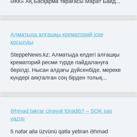
ӘКК» АҚ Басқарма төрағасы Марат Байд...
Алматыда алғашқы крематорий іске
қосылды
SteppeNews.kz: Алматыда елдегі алғашқы
крематорий ресми түрде пайдалануға
берілді. Нысан алдағы дүйсенбіде, мереке
күндері аяқталған соң бірден толық...
Əhməd təkrar cinayət törədib? – ŞOK səs
yazısı
5 nəfər ailə üzvünü qətlə yetirən Əhməd