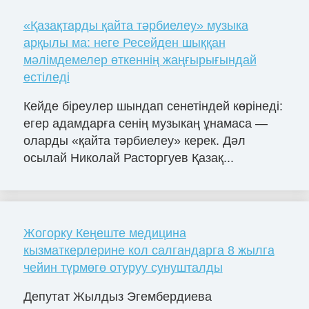
«Қазақтарды қайта тәрбиелеу» музыка
арқылы ма: неге Ресейден шыққан
мәлімдемелер өткеннің жаңғырығындай
естіледі
Кейде біреулер шындап сенетіндей көрінеді:
егер адамдарға сенің музыкаң ұнамаса —
оларды «қайта тәрбиелеу» керек. Дәл
осылай Николай Расторгуев Қазақ...
Жогорку Кеңеште медицина
кызматкерлерине кол салгандарга 8 жылга
чейин түрмөгө отуруу сунушталды
Депутат Жылдыз Эгембердиева