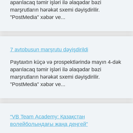
aparılacaq təmir işləri ilə əlaqədar bəzi
marşrutların hərəkət sxemi dəyişdirilir.
”PostMedia” xəbər ve...
7 avtobusun marşrutu dəyişdirildi
Paytaxtın küçə və prospektlərində mayın 4-dək
aparılacaq təmir işləri ilə əlaqədar bəzi
marşrutların hərəkət sxemi dəyişdirilir.
”PostMedia” xəbər ve...
“VB Team Academy: Қазақстан
волейболындағы жаңа деңгей”