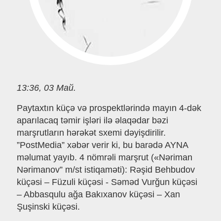
13:36, 03 Май.
Paytaxtın küçə və prospektlərində mayın 4-dək
aparılacaq təmir işləri ilə əlaqədar bəzi
marşrutların hərəkət sxemi dəyişdirilir.
”PostMedia” xəbər verir ki, bu barədə AYNA
məlumat yayıb. 4 nömrəli marşrut («Nəriman
Nərimanov” m/st istiqaməti): Rəşid Behbudov
küçəsi – Füzuli küçəsi - Səməd Vurğun küçəsi
– Abbasqulu ağa Bakıxanov küçəsi – Xan
Şuşinski küçəsi.