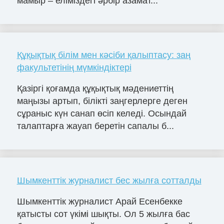
мамыр – еліміздегі әрбір азамат...
Құқықтық білім мен кәсіби қалыптасу: заң
факультетінің мүмкіндіктері
Қазіргі қоғамда құқықтық мәдениеттің
маңызы артып, білікті заңгерлерге деген
сұраныс күн санап өсіп келеді. Осындай
талаптарға жауап беретін сапалы б...
Шымкенттік журналист бес жылға сотталды
Шымкенттік журналист Арай Есенбекке
қатысты сот үкімі шықты. Ол 5 жылға бас