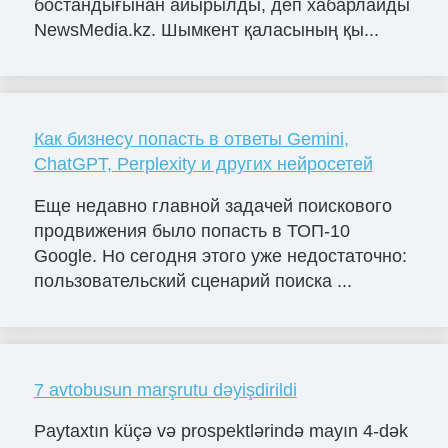
бостандығынан айырылды, деп хабарлайды
NewsMedia.kz. Шымкент қаласының қы...
Как бизнесу попасть в ответы Gemini,
ChatGPT, Perplexity и других нейросетей
Еще недавно главной задачей поискового
продвижения было попасть в ТОП-10
Google. Но сегодня этого уже недостаточно:
пользовательский сценарий поиска ...
7 avtobusun marşrutu dəyişdirildi
Paytaxtın küçə və prospektlərində mayın 4-dək