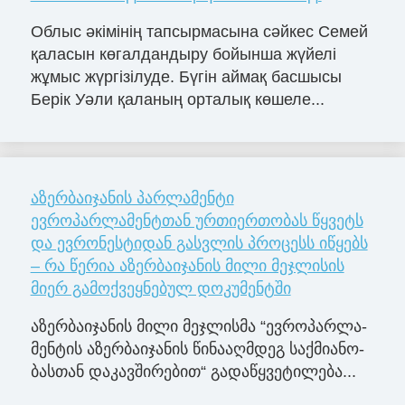
Облыс әкімінің тапсырмасына сәйкес Семей
қаласын көгалдандыру бойынша жүйелі
жұмыс жүргізілуде. Бүгін аймақ басшысы
Берік Уәли қаланың орталық көшеле...
აზერბაიჯანის პარლამენტი
ევროპარლამენტთან ურთიერთობას წყვეტს
და ევრონესტიდან გასვლის პროცესს იწყებს
– რა წერია აზერბაიჯანის მილი მეჯლისის
მიერ გამოქვეყნებულ დოკუმენტში
აზერ­ბა­ი­ჯა­ნის მილი მე­ჯლის­მა “ევ­რო­პარ­ლა­
მენ­ტის აზერ­ბა­ი­ჯა­ნის წი­ნა­აღ­მდეგ საქ­მი­ა­ნო­
ბას­თან და­კავ­ში­რე­ბით“ გა­და­წყვე­ტი­ლე­ბა...