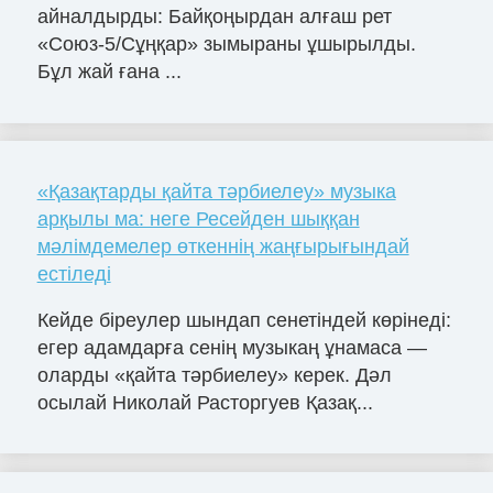
айналдырды: Байқоңырдан алғаш рет
«Союз-5/Сұңқар» зымыраны ұшырылды.
Бұл жай ғана ...
«Қазақтарды қайта тәрбиелеу» музыка
арқылы ма: неге Ресейден шыққан
мәлімдемелер өткеннің жаңғырығындай
естіледі
Кейде біреулер шындап сенетіндей көрінеді:
егер адамдарға сенің музыкаң ұнамаса —
оларды «қайта тәрбиелеу» керек. Дәл
осылай Николай Расторгуев Қазақ...