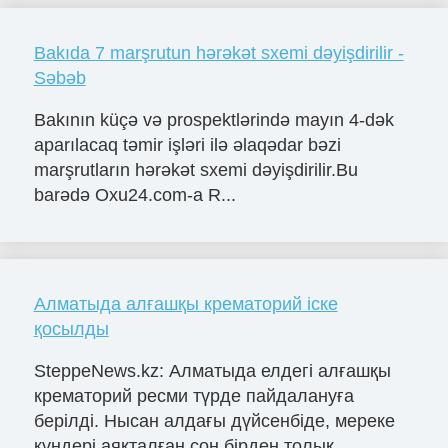
Bakıda 7 marşrutun hərəkət sxemi dəyişdirilir -
Səbəb
Bakının küçə və prospektlərində mayın 4-dək
aparılacaq təmir işləri ilə əlaqədar bəzi
marşrutların hərəkət sxemi dəyişdirilir.Bu
barədə Oxu24.com-a R...
Алматыда алғашқы крематорий іске
қосылды
SteppeNews.kz: Алматыда елдегі алғашқы
крематорий ресми түрде пайдалануға
берілді. Нысан алдағы дүйсенбіде, мереке
күндері аяқталған соң бірден толық...