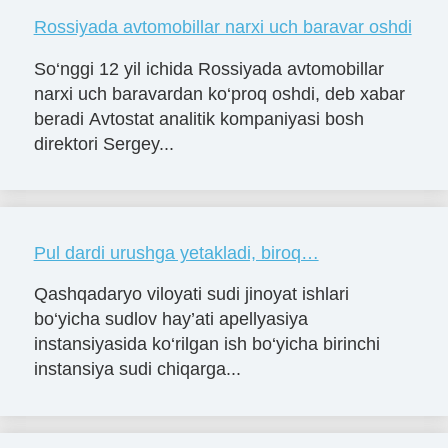
Rossiyada avtomobillar narxi uch baravar oshdi
So‘nggi 12 yil ichida Rossiyada avtomobillar
narxi uch baravardan ko‘proq oshdi, deb xabar
beradi Avtostat analitik kompaniyasi bosh
direktori Sergey...
Pul dardi urushga yetakladi, biroq…
Qashqadaryo viloyati sudi jinoyat ishlari
bo‘yicha sudlov hay’ati apellyasiya
instansiyasida ko‘rilgan ish bo‘yicha birinchi
instansiya sudi chiqarga...