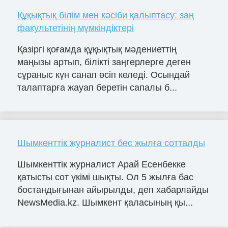
Құқықтық білім мен кәсіби қалыптасу: заң
факультетінің мүмкіндіктері
Қазіргі қоғамда құқықтық мәдениеттің
маңызы артып, білікті заңгерлерге деген
сұраныс күн санап өсіп келеді. Осындай
талаптарға жауап беретін сапалы б...
Шымкенттік журналист бес жылға сотталды
Шымкенттік журналист Арай Есенбекке
қатысты сот үкімі шықты. Ол 5 жылға бас
бостандығынан айырылды, деп хабарлайды
NewsMedia.kz. Шымкент қаласының қы...