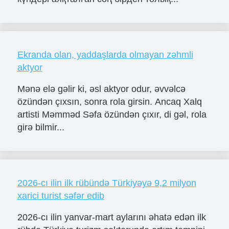
Ekranda olan, yaddaşlarda olmayan zəhmli
aktyor
Mənə elə gəlir ki, əsl aktyor odur, əvvəlcə
özündən çıxsın, sonra rola girsin. Ancaq Xalq
artisti Məmməd Səfa özündən çıxır, di gəl, rola
girə bilmir...
2026-cı ilin ilk rübündə Türkiyəyə 9,2 milyon
xarici turist səfər edib
2026-cı ilin yanvar-mart aylarını əhatə edən ilk