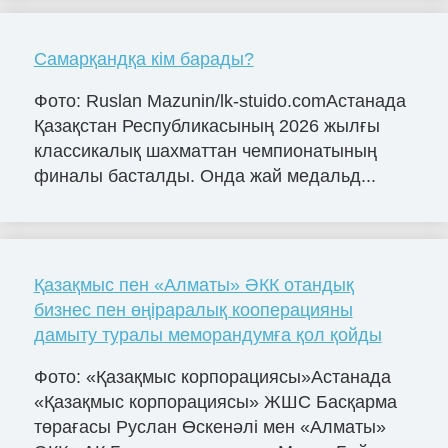
Самарқандқа кім барады?
Фото: Ruslan Mazunin/lk-stuido.comАстанада
Қазақстан Республикасының 2026 жылғы
классикалық шахматтан чемпионатының
финалы басталды. Онда жай медальд...
Қазақмыс пен «Алматы» ӘКК отандық
бизнес пен өңіраралық кооперацияны
дамыту туралы меморандумға қол қойды
Фото: «Қазақмыс корпорациясы»Астанада
«Қазақмыс корпорациясы» ЖШС Басқарма
төрағасы Руслан Өскенәлі мен «Алматы»