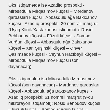
Əks istiqamətdə isə Azadlıq prospekti -
Mirəsədulla Mirqasımov küçəsi – Mərdanov
qardaşları küçəsi - Abbasqulu ağa Bakıxanov
küçəsi - Azadlıq prospekti; 20 nömrəli marşrut
(Uşaq Klinik Xəstəxanası istiqaməti): Rəşid
Behbudov küçəsi – Füzuli küçəsi - Səməd
Vurğun küçəsi – Abbasqulu ağa Bakıxanov
küçəsi – Xan Şuşinski küçəsi – Ənvər
Qasımzadə küçəsi - Ceyhun Hacıbəyli küçəsi –
Mirəsədulla Mirqasımov küçəsi (son
dayanacaq).
Əks istiqamətdə isə Mirəsədulla Mirqasımov
küçəsi (son dayanacaq) - Mərdanov qardaşları
küçəsi - Abbasqulu ağa Bakıxanov küçəsi -
Azadlıq prospekti; 61 nömrəli marşrut (9-cu
mikrorayon istiqaməti): Rəşid Behbudov küçəsi
– Füzuli küçəsi - Səməd Vurğun küçəsi –