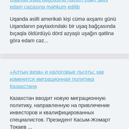
edam cəzasına məhkum edilib
Uqanda əsilli amerikalı kişi cümə axşamı günü
Uqandanın paytaxtındakı bir uşaq bağçasında
bıçaqla öldürdüyü dörd azyaşlı uşağın qətlinə
görə edam cəz...
«Алтын виза» и налоговые льготы: как
изменится миграционная политика
Казахстана
Казахстан вводит новую миграционную
политику, направленную на привлечение
инвесторов и квалифицированных
специалистов. Президент Касым-Жомарт
Токаев ...