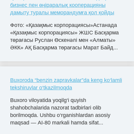
бизнес пен өңіраралық кооперацияны
дамыту туралы меморандумға қол қойды
Фото: «Қазақмыс корпорациясы»Астанада
«Қазақмыс корпорациясы» ЖШС Басқарма
төрағасы Руслан Өскенәлі мен «Алматы»
ӘКК» АҚ Басқарма төрағасы Марат Байд...
Buxoroda “benzin zapravkalar”da keng ko‘lamli
tekshiruvlar o‘tkazilmoqda
Buxoro viloyatida yoqilg‘i quyish
shahobchalarida nazorat tadbirlari olib
borilmoqda. Ushbu o‘rganishlardan asosiy
maqsad — AI-80 markali hamda sifat...