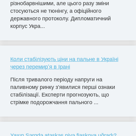
різнобарвнішими, але цього разу зміни
стосуються не тюнінгу, а офіційного
державного протоколу. Дипломатичний
корпус Укра...
Коли стабілізують ціни на пальне в Україні
через перемирʼя в Ірані
Після тривалого періоду напруги на
паливному ринку з’явилися перші ознаки
стабілізації. Експерти прогнозують, що
стрімке подорожчання пального ...
Yaxın Şərqdə atəşkəs niyə fiaskoya uğradı?