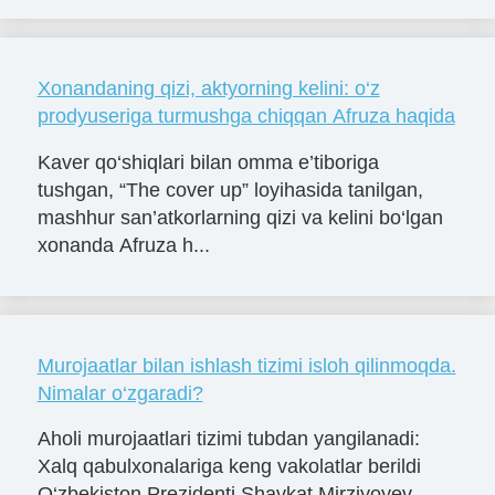
Xonandaning qizi, aktyorning kelini: o‘z
prodyuseriga turmushga chiqqan Afruza haqida
Kaver qo‘shiqlari bilan omma e’tiboriga
tushgan, “The cover up” loyihasida tanilgan,
mashhur san’atkorlarning qizi va kelini bo‘lgan
xonanda Afruza h...
Murojaatlar bilan ishlash tizimi isloh qilinmoqda.
Nimalar o‘zgaradi?
Aholi murojaatlari tizimi tubdan yangilanadi:
Xalq qabulxonalariga keng vakolatlar berildi
O‘zbekiston Prezidenti Shavkat Mirziyoyev