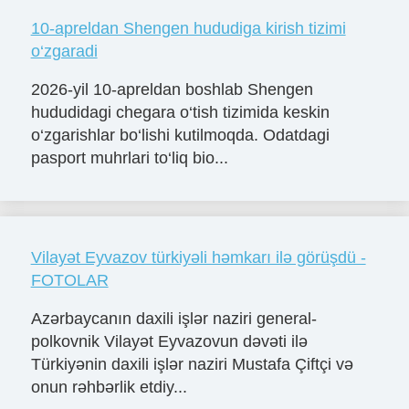
10-apreldan Shengen hududiga kirish tizimi
o‘zgaradi
2026-yil 10-apreldan boshlab Shengen
hududidagi chegara o‘tish tizimida keskin
o‘zgarishlar bo‘lishi kutilmoqda. Odatdagi
pasport muhrlari to‘liq bio...
Vilayət Eyvazov türkiyəli həmkarı ilə görüşdü -
FOTOLAR
Azərbaycanın daxili işlər naziri general-
polkovnik Vilayət Eyvazovun dəvəti ilə
Türkiyənin daxili işlər naziri Mustafa Çiftçi və
onun rəhbərlik etdiy...