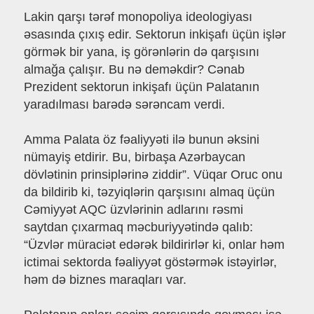
Lakin qarşı tərəf monopoliya ideologiyası
əsasında çıxış edir. Sektorun inkişafı üçün işlər
görmək bir yana, iş görənlərin də qarşısını
almağa çalışır. Bu nə deməkdir? Cənab
Prezident sektorun inkişafı üçün Palatanın
yaradılması barədə sərəncam verdi.
Amma Palata öz fəaliyyəti ilə bunun əksini
nümayiş etdirir. Bu, birbaşa Azərbaycan
dövlətinin prinsiplərinə ziddir”. Vüqar Oruc onu
da bildirib ki, təzyiqlərin qarşısını almaq üçün
Cəmiyyət AQC üzvlərinin adlarını rəsmi
saytdan çıxarmaq məcburiyyətində qalıb:
“Üzvlər müraciət edərək bildirirlər ki, onlar həm
ictimai sektorda fəaliyyət göstərmək istəyirlər,
həm də biznes maraqları var.