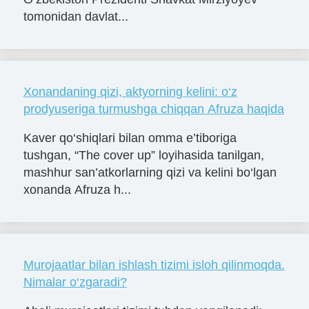
tomonidan davlat...
Xonandaning qizi, aktyorning kelini: o‘z
prodyuseriga turmushga chiqqan Afruza haqida
Kaver qo‘shiqlari bilan omma e’tiboriga
tushgan, “The cover up” loyihasida tanilgan,
mashhur san’atkorlarning qizi va kelini bo‘lgan
xonanda Afruza h...
Murojaatlar bilan ishlash tizimi isloh qilinmoqda.
Nimalar o‘zgaradi?