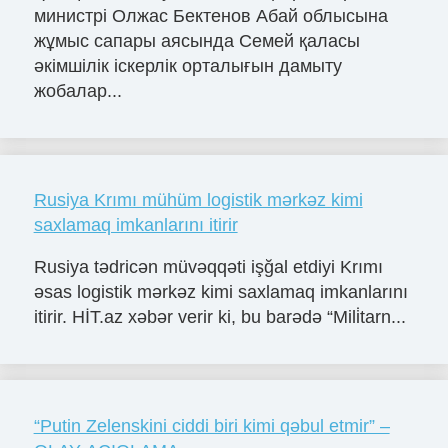
министрі Олжас Бектенов Абай облысына
жұмыс сапары аясында Семей қаласы
әкімшілік іскерлік орталығын дамыту
жобалар...
Rusiya Krımı mühüm logistik mərkəz kimi
saxlamaq imkanlarını itirir
Rusiya tədricən müvəqqəti işğal etdiyi Krımı
əsas logistik mərkəz kimi saxlamaq imkanlarını
itirir. HİT.az xəbər verir ki, bu barədə “Mili̇tarn...
“Putin Zelenskini ciddi biri kimi qəbul etmir” –