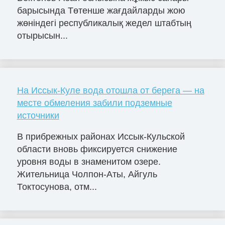
барысында Төтенше жағдайларды жою
жөніндегі республикалық жедел штабтың
отырысын...
На Иссык-Куле вода отошла от берега — на
месте обмеления забили подземные
источники
В прибрежных районах Иссык-Кульской
области вновь фиксируется снижение
уровня воды в знаменитом озере.
Жительница Чолпон-Аты, Айгуль
Токтосунова, отм...