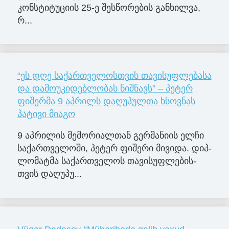
კონსტიტუციის 25-ე შესწორების განხილვა,
რ...
“ეს დღე საქართველოსთვის თავისუფლებასა
და დამოუკიდებლობას ნიშნავს” – პეტერ
ფიშერმა 9 აპრილს დაღუპულთა ხსოვნას
პატივი მიაგო
9 აპ­რი­ლის მე­მო­რი­ალ­თან გერ­მა­ნი­ის ელჩი
სა­ქარ­თვე­ლო­ში, პე­ტერ ფი­შე­რი მი­ვი­და. დიპ­
ლო­მატ­მა სა­ქარ­თვე­ლოს თა­ვი­სუფ­ლე­ბის­
თვის და­ღუ­პუ...