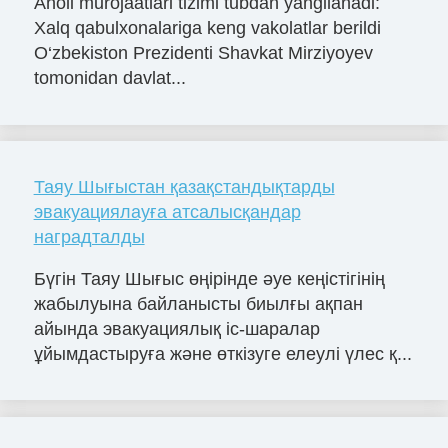
Aholi murojaatlari tizimi tubdan yangilanadi:
Xalq qabulxonalariga keng vakolatlar berildi
O‘zbekiston Prezidenti Shavkat Mirziyoyev
tomonidan davlat...
Таяу Шығыстан қазақстандықтарды
эвакуациялауға атсалысқандар
наградталды
Бүгін Таяу Шығыс өңірінде әуе кеңістігінің
жабылуына байланысты биылғы ақпан
айында эвакуациялық іс-шаралар
ұйымдастыруға және өткізуге елеулі үлес қ...