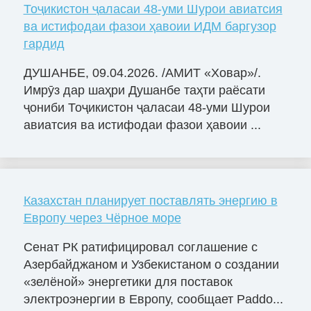
Тоҷикистон ҷаласаи 48-уми Шурои авиатсия
ва истифодаи фазои ҳавоии ИДМ баргузор
гардид
ДУШАНБЕ, 09.04.2026. /АМИТ «Ховар»/.
Имрӯз дар шаҳри Душанбе таҳти раёсати
ҷониби Тоҷикистон ҷаласаи 48-уми Шурои
авиатсия ва истифодаи фазои ҳавоии ...
Казахстан планирует поставлять энергию в
Европу через Чёрное море
Сенат РК ратифицировал соглашение с
Азербайджаном и Узбекистаном о создании
«зелёной» энергетики для поставок
электроэнергии в Европу, сообщает Paddo...