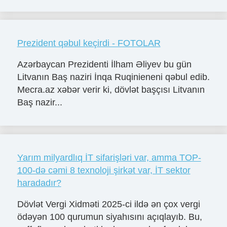
Prezident qəbul keçirdi - FOTOLAR
Azərbaycan Prezidenti İlham Əliyev bu gün
Litvanın Baş naziri İnqa Ruqinieneni qəbul edib.
Mecra.az xəbər verir ki, dövlət başçısı Litvanın
Baş nazir...
Yarım milyardlıq İT sifarişləri var, amma TOP-
100-də cəmi 8 texnoloji şirkət var, İT sektor
haradadır?
Dövlət Vergi Xidməti 2025-ci ildə ən çox vergi
ödəyən 100 qurumun siyahısını açıqlayıb. Bu,