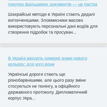
покупка фальшивих документів — це пастка
Шахрайські методи в Україні стають дедалі
витонченішими. Зловмисники масово
використовують персональні дані водіїв для
створення підробок та просуван...
В Україні вводять номерні знаки нового
кольору: для кого вони
Українські дороги стають ще
різнобарвнішими, але цього разу зміни
стосуються не тюнінгу, а офіційного
державного протоколу. Дипломатичний
корпус Укра...