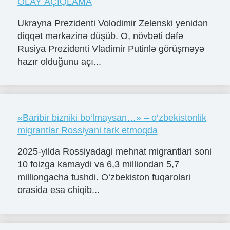
OLAY AÇIQLAMA
Ukrayna Prezidenti Volodimir Zelenski yenidən
diqqət mərkəzinə düşüb. O, növbəti dəfə
Rusiya Prezidenti Vladimir Putinlə görüşməyə
hazır olduğunu açı...
«Baribir bizniki bo‘lmaysan…» – o‘zbekistonlik
migrantlar Rossiyani tark etmoqda
2025-yilda Rossiyadagi mehnat migrantlari soni
10 foizga kamaydi va 6,3 milliondan 5,7
milliongacha tushdi. O‘zbekiston fuqarolari
orasida esa chiqib...