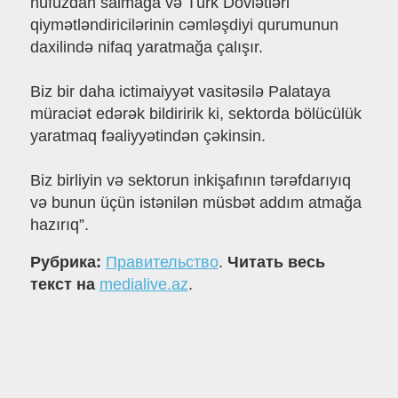
nüfuzdan salmağa və Türk Dövlətləri
qiymətləndiricilərinin cəmləşdiyi qurumunun
daxilində nifaq yaratmağa çalışır.
Biz bir daha ictimaiyyət vasitəsilə Palataya
müraciət edərək bildiririk ki, sektorda bölücülük
yaratmaq fəaliyyətindən çəkinsin.
Biz birliyin və sektorun inkişafının tərəfdarıyıq
və bunun üçün istənilən müsbət addım atmağa
hazırıq”.
Рубрика:
Правительство
.
Читать весь
текст на
medialive.az
.