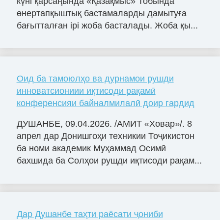
күні қарсаңында «Қазақмыс» Тобында
өнертапқыштық бастамаларды дамытуға
бағытталған ірі жоба басталады. Жоба қы...
Оид ба тамоюлҳо ва дурнамои рушди
инноватсиониии иқтисоди рақамӣ
конференсияи байналмилалӣ доир гардид
ДУШАНБЕ, 09.04.2026. /АМИТ «Ховар»/. 8
апрел дар Донишгоҳи техникии Тоҷикистон
ба номи академик Муҳаммад Осимӣ
бахшида ба Солҳои рушди иқтисоди рақам...
Дар Душанбе таҳти раёсати ҷониби