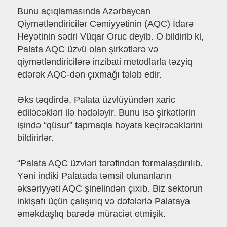
Bunu açıqlamasında Azərbaycan
Qiymətləndiricilər Cəmiyyətinin (AQC) İdarə
Heyətinin sədri Vüqar Oruc deyib. O bildirib ki,
Palata AQC üzvü olan şirkətlərə və
qiymətləndiricilərə inzibati metodlarla təzyiq
edərək AQC-dən çıxmağı tələb edir.
Əks təqdirdə, Palata üzvlüyündən xaric
ediləcəkləri ilə hədələyir. Bunu isə şirkətlərin
işində “qüsur” tapmaqla həyata keçirəcəklərini
bildirirlər.
“Palata AQC üzvləri tərəfindən formalaşdırılıb.
Yəni indiki Palatada təmsil olunanların
əksəriyyəti AQC şinelindən çıxıb. Biz sektorun
inkişafı üçün çalışırıq və dəfələrlə Palataya
əməkdaşlıq barədə müraciət etmişik.