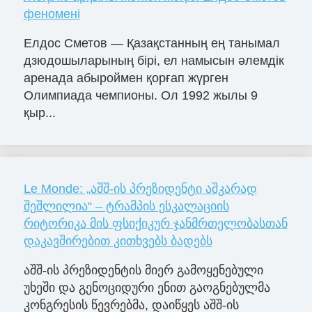
феномені
Елдос Сметов — Қазақстанның ең танымал
дзюдошыларының бірі, ел намысын әлемдік
аренада абыроймен қорғап жүрген
Олимпиада чемпионы. Ол 1992 жылы 9
қыр...
Le Monde: „აშშ-ის პრეზიდენტი აშკარად
შეშლილია“ – ტრამპის ესკალაციის
რიტორიკა მის ფსიქიკურ ჯანმრთელობასთან
დაკავშირებით კითხვებს ბადებს
აშშ-ის პრეზიდენტის მიერ გამოყენებული
უხეში და გენოციდური ენით გაოგნებულმა
კონგრესის წევრებმა, დაიწყეს აშშ-ის