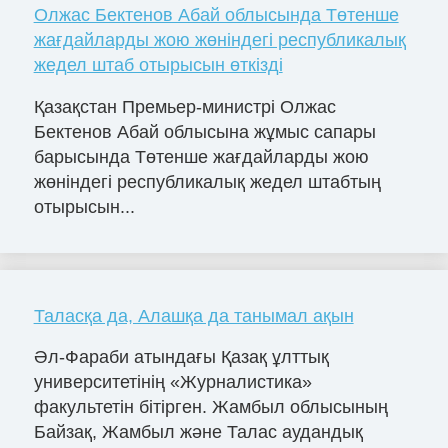
Олжас Бектенов Абай облысында Төтенше
жағдайларды жою жөніндегі республикалық
жедел штаб отырысын өткізді
Қазақстан Премьер-министрі Олжас
Бектенов Абай облысына жұмыс сапары
барысында Төтенше жағдайларды жою
жөніндегі республикалық жедел штабтың
отырысын...
Таласқа да, Алашқа да танымал ақын
Әл-Фараби атындағы Қазақ ұлттық
университетінің «Журналистика»
факультетін бітірген. Жамбыл облысының
Байзақ, Жамбыл және Талас аудандық