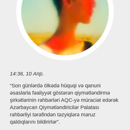
14:36, 10 Апр.
“Son günlərdə ölkədə hüquqi və qanuni
əsaslarla fəaliyyət göstərən qiymətləndirmə
şirkətlərinin rəhbərləri AQC-yə müraciət edərək
Azərbaycan Qiymətləndiricilər Palatası
rəhbərliyi tərəfindən təzyiqlərə məruz
qaldıqlarını bildirirlər”.