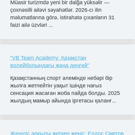
Müasir turizmdə yeni bir dalğa yüksəlir —
çoxnəsilli ailəvi səyahətlər. 2026-cı ilin
məlumatlarına görə, istirahətə çıxanların 31
faizi ailə üzvləri ...
“VB Team Academy: Қазақстан
волейболындағы жаңа деңгей”
Қазақстанның спорт әлемінде небәрі бір
жылға жетпейтін уақыт ішінде нағыз
сенсация жасаған жоба пайда болды. 2025
жылдың мамыр айында іргетасы қаланғ...
Жеңіліс арқылы жеткен жеңіс: Елдос Сметов