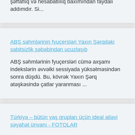
şəffaflıq və hesabatlılıq baxımından faydalı
addımdır. Si...
ABŞ səhmlərinin fyuçersləri Yaxın Şərqdəki
sabitsizlik səbəbindən ucuzlaşıb
ABŞ səhmlərinin fyuçersləri cümə axşamı
indekslərin əvvəlki sessiyada yüksəlməsindən
sonra düşdü. Bu, kövrək Yaxın Şərq
atəşkəsində çatlar yaranması ...
Türkiyə – bütün yaş qrupları üçün ideal ailəvi
səyahət ünvanı - FOTOLAR