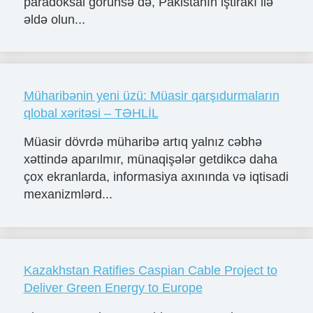
paradoksal görünsə də, Pakistanın iştirakı ilə
əldə olun...
Müharibənin yeni üzü: Müasir qarşıdurmaların
qlobal xəritəsi – TƏHLİL
Müasir dövrdə müharibə artıq yalnız cəbhə
xəttində aparılmır, münaqişələr getdikcə daha
çox ekranlarda, informasiya axınında və iqtisadi
mexanizmlərd...
Kazakhstan Ratifies Caspian Cable Project to
Deliver Green Energy to Europe