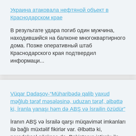
Украина атаковала нефтяной объект в
Краснодарском крае
В результате удара погиб один мужчина,
находившийся на балконе многоквартирного
дома. Позже оперативный штаб
Краснодарского края подтвердил
информаци...
Vüqar Dadaşov-“Müharibədə qalib yaxud
məğlub tərəf məsələsinə, uduzan tərəf, əlbəttə
ki, İranla yanaşı həm də ABŞ və İsrailin özüdür”
İranın ABŞ və İsrailə qarşı müqavimət imkanları
ilə bağlı müxtəlif fikirlər var. Əlbəttə ki,