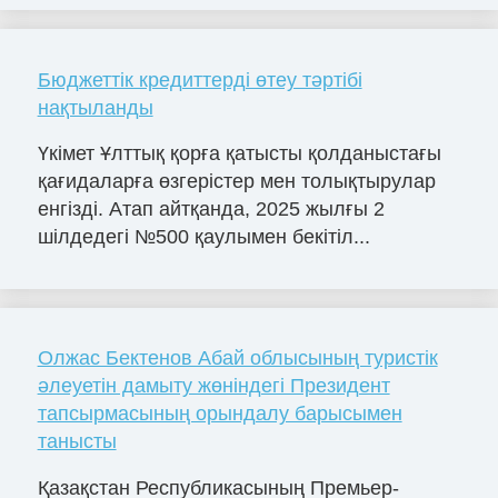
Бюджеттік кредиттерді өтеу тәртібі
нақтыланды
Үкімет Ұлттық қорға қатысты қолданыстағы
қағидаларға өзгерістер мен толықтырулар
енгізді. Атап айтқанда, 2025 жылғы 2
шілдедегі №500 қаулымен бекітіл...
Олжас Бектенов Абай облысының туристік
әлеуетін дамыту жөніндегі Президент
тапсырмасының орындалу барысымен
танысты
Қазақстан Республикасының Премьер-