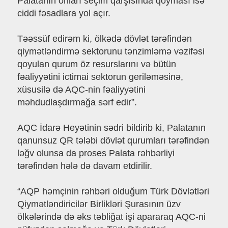
Palatanın onları seçim qarşısında qoyması isə
ciddi fəsadlara yol açır.
Təəssüf edirəm ki, ölkədə dövlət tərəfindən
qiymətləndirmə sektorunu tənzimləmə vəzifəsi
qoyulan qurum öz resurslarını və bütün
fəaliyyətini ictimai sektorun geriləməsinə,
xüsusilə də AQC-nin fəaliyyətini
məhdudlaşdırmağa sərf edir”.
AQC İdarə Heyətinin sədri bildirib ki, Palatanın
qanunsuz QR tələbi dövlət qurumları tərəfindən
ləğv olunsa da proses Palata rəhbərliyi
tərəfindən hələ də davam etdirilir.
“AQP həmçinin rəhbəri olduğum Türk Dövlətləri
Qiymətləndiricilər Birlikləri Şurasının üzv
ölkələrində də əks təbliğat işi apararaq AQC-ni