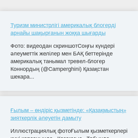
Туризм министрлігі америкалық блогерді
арнайы шақырғанын жоққа шығарды
Фото: видеодан скриншотСоңғы күндері
әлеуметтік желілер мен БАҚ беттерінде
америкалық танымал тревел-блогер
Коннордың (@Camperghini) Қазақстан
шекара...
Ғылым – өндіріс қызметінде: «Қазақмыстың»
зияткерлік әлеуетін дамыту
Иллюстрациялық фотоҒылым қызметкерлері