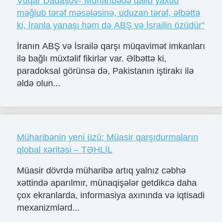
Vüqar Dadaşov-“Müharibədə qalib yaxud
məğlub tərəf məsələsinə, uduzan tərəf, əlbəttə
ki, İranla yanaşı həm də ABŞ və İsrailin özüdür”
İranın ABŞ və İsrailə qarşı müqavimət imkanları
ilə bağlı müxtəlif fikirlər var. Əlbəttə ki,
paradoksal görünsə də, Pakistanın iştirakı ilə
əldə olun...
Müharibənin yeni üzü: Müasir qarşıdurmaların
qlobal xəritəsi – TƏHLİL
Müasir dövrdə müharibə artıq yalnız cəbhə
xəttində aparılmır, münaqişələr getdikcə daha
çox ekranlarda, informasiya axınında və iqtisadi
mexanizmlərd...