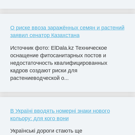
О риске ввоза заражённых семян и растений
заявил сенатор Казахстана
Источник фото: ElDala.kz Техническое
оснащение фитосанитарных постов и
недостаточность квалифицированных
кадров создают риски для
растениеводческой о...
В Україні вводять номерні знаки нового
кольору: для кого вони
Українські дороги стають ще